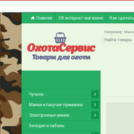
Главная
Об интернет-магазине
Как сделать
Например:
Мано
ОхотаСервис
Товары для охоты
Чучела
Манки и пахучие приманки
Электронные манки
Засидки и лабазы