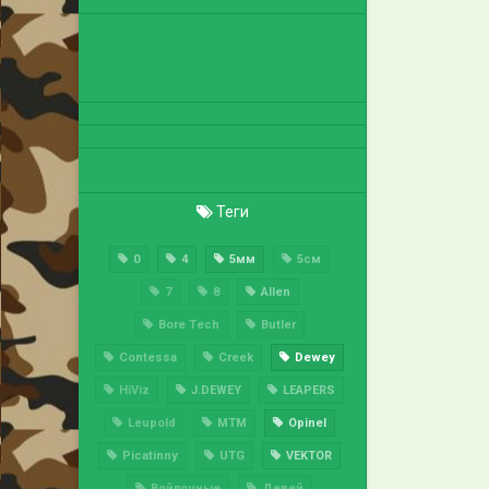
Теги
0
4
5мм
5см
7
8
Allen
Bore Tech
Butler
Contessa
Creek
Dewey
HiViz
J.DEWEY
LEAPERS
Leupold
MTM
Opinel
Picatinny
UTG
VEKTOR
Войлочные
Девей