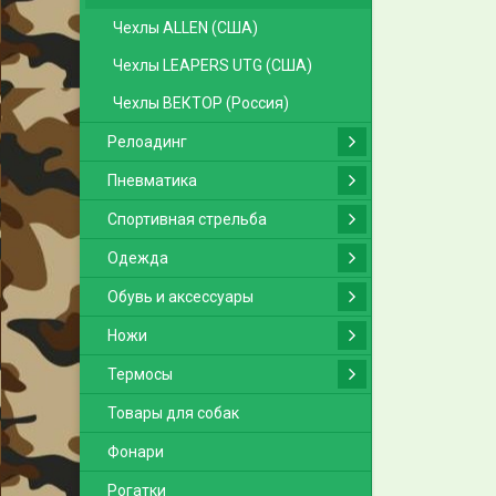
Чехлы ALLEN (США)
Чехлы LEAPERS UTG (США)
Чехлы ВЕКТОР (Россия)
Релоадинг
Пневматика
Спортивная стрельба
Одежда
Обувь и аксессуары
Ножи
Термосы
Товары для собак
Фонари
Рогатки