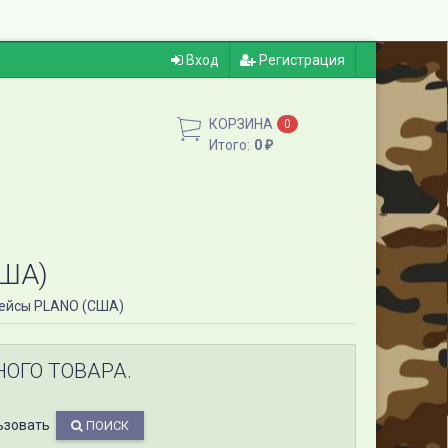
Вход
Регистрация
КОРЗИНА
0
Итого:
0
₽
ША)
ейсы PLANO (США)
НОГО ТОВАРА.
ьзовать
ПОИСК