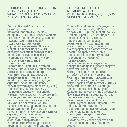
CОШКИ FIREFIELD COMPACT НА
CОШКИ FIREFIELD НА
АНТАБКУ+АДАПТЕР
АНТАБКУ+АДАПТЕР
WEAVER/PICATINNY,15,2-22,8СМ,
WEAVER/PICATINNY, 22,8-35,5СМ,
АЛЮМИНИЙ, FF34023
АЛЮМИНИЙ, FF34024
Cошки Firefield Compact на
Cошки Firefield на антабку+адаптер
антабку+адаптер
Weaver/Picatinny, 22,8-35,5см,
Weaver/Picatinny,15,2-22,8см,
алюминий, FF34024. Модель сошек
алюминий, FF34023. Модель сошек
Firefield Bipod (FF34024) идеально
Firefield Bipod (FF34023) идеально
подходит для тактической
подходит для тактической
подготовки, стрелковых
подготовки, стрелковых
соревнований и охоты. Данная
соревнований и охоты. Данная
модель является идеальным
модель является идеальным
аксессуаром для любого стрелка.
аксессуаром для любого стрелка.
Удобны во время стрельбы с
Удобны во время стрельбы с
площадок с постоянным углом
площадок с постоянным углом
наклона или с неровной
наклона или с неровной
поверхностью.
поверхностью.
База сошек – цельная, прочная,
База сошек – цельная, прочная,
поворачивающаяся ( угол поворота
поворачивающаяся ( угол поворота
достаточно ограниченный).
достаточно ограниченный).
Крепятся сошки под цевьё за
Крепятся сошки под цевьё за
антабочный винт или за планку
антабочный винт или за планку
Picatinny. Идеально подходят для
Picatinny. Идеально подходят для
стрельбы лёжа. Длина ножек
стрельбы лёжа. Длина ножек
регулируется ступенчато от 228мм (
регулируется ступенчато от 152мм.(
в сложенном виде) до 355мм (в
в сложенном виде) до 228мм.(в
полностью разложенном виде).
полностью разложенном виде).
Каждая ножка состоит из 2-х секций.
Каждая ножка состоит из 2-х секций.
При выдвижении ножки до конца,
При выдвижении ножки до конца,
она автоматически стопорится.
она автоматически стопорится.
Уникальная система Posi-lock
Уникальная система Posi-lock
надежно удерживает ногу сошки от
надежно удерживающая ногу сошки
складывания. Резиновые
от складывания. Резиновые
наконечники на ножках сошки, дают
наконечники на ножках сошки, дают
стрелку дополнительное
стрелку дополнительное
преимущество при стрельбе со
преимущество при стрельбе со
скользких поверхностей.
скользких поверхностей.
В комплекте имеется адаптер для
В комплекте имеется адаптер для
крепления на планку Picatinny /
крепления на планку Picatinny /
Weaver.