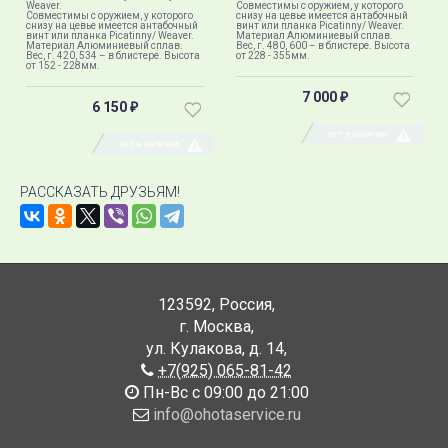
Weaver.
Совместимы с оружием, у которого
Совместимы с оружием, у которого
снизу на цевье имеется антабочный
снизу на цевье имеется антабочный
винт или планка Picatinny/ Weaver.
винт или планка Picatinny/ Weaver.
Материал Алюминиевый сплав.
Материал Алюминиевый сплав.
Вес, г. 480, 600 – в блистере​. Высота
Вес, г. 420, 534 – в блистере. Высота
от 228 - 355мм​.
от 152 - 228мм.
7 000
₽
6 150
₽
НЕТ В НАЛИЧИИ
НЕТ В НАЛИЧИИ
РАССКАЗАТЬ ДРУЗЬЯМ!
123592
,
Россия
,
г. Москва
,
ул. Кулакова, д. 14
,
+7(925) 065-81-42
Пн-Вс с 09:00 до 21:00
info@ohotaservice.ru