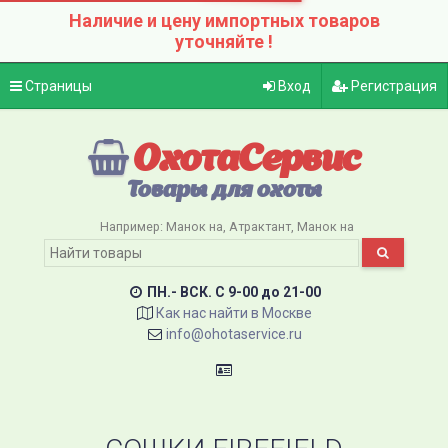
Наличие и цену импортных товаров
уточняйте !
Страницы
Вход
Регистрация
ОхотаСервис
Товары для охоты
Например:
Манок на
Атрактант
Манок на
ПН.- ВСК. C 9-00 до 21-00
Как нас найти в Москве
info@ohotaservice.ru