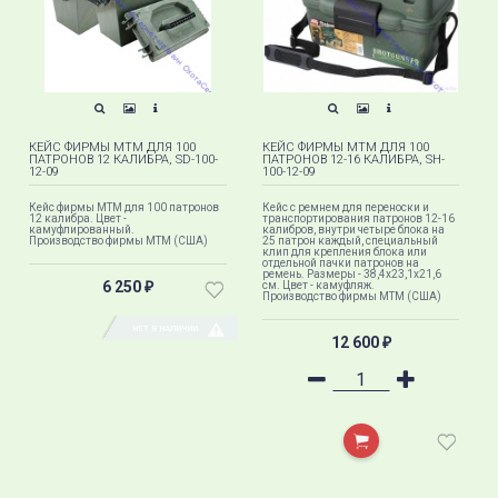
КЕЙС ФИРМЫ MTM ДЛЯ 100
КЕЙС ФИРМЫ MTM ДЛЯ 100
ПАТРОНОВ 12 КАЛИБРА, SD-100-
ПАТРОНОВ 12-16 КАЛИБРА, SH-
12-09
100-12-09
Кейс фирмы MTM для 100 патронов
Кейс с ремнем для переноски и
12 калибра. Цвет -
транспортирования патронов 12-16
камуфлированный.
калибров, внутри четыре блока на
Производство фирмы МТМ (США)
25 патрон каждый, специальный
клип для крепления блока или
отдельной пачки патронов на
ремень. Размеры - 38,4х23,1х21,6
6 250
см. Цвет - камуфляж.
₽
Производство фирмы МТМ (США)
НЕТ В НАЛИЧИИ
12 600
₽