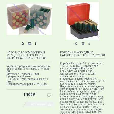
НАБОР КОРОБОЧЕК ФИРМЫ
КОРОБКА PLANO ДЛЯ 25
MTM ДЛЯ 25 ПАТРОНОВ 12
ПАТРОНОВ КАЛ. 12/70; 16, 121601
КАЛИБРА (4 ШТУКИ), SS25-00
Коробка Plano для 25 патронов кал.
12/70; 16, 121601. Коробка для
Удобные прозрачные коробочки для
патронов фирмы Plano - это
25 патронов 12 калибра. MTM SS25-
прямоугольный футляр из
00.
ударопрочного пластика для
Материал – пластик. Цвет
хранения патронов с
прозрачный. Размер
индивидуальными ячейками
6,6х10,9х11,2см. Указана цена 4-x
вместимостью до 25 патронов 12-16
штук.
калибра длиной до 70-76 мм.
Производство фирмы МТМ (США)
Изделие выполнено в черном цвете,
удобная откидная красная крышка.
На коробке ушки для наружного
1 100
замка. Отлично подходит для
₽
использования и транспортировки,
как на охоте, так и для длительного
хранения патронов. Бокс защищает
боеприпасы от ударов, влаги и пыли,
НЕТ В НАЛИЧИИ
а также повышает вероятность
сохранности при резких перепадах
температур. Габариты ДxШxВ, см.