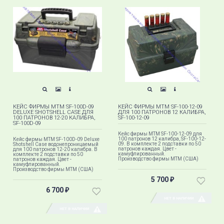
КЕЙС ФИРМЫ MTM SF-100D-09
КЕЙС ФИРМЫ MTM SF-100-12-09
DELUXE SHOTSHELL CASE ДЛЯ
ДЛЯ 100 ПАТРОНОВ 12 КАЛИБРА,
100 ПАТРОНОВ 12-20 КАЛИБРА,
SF-100-12-09
SF-100D-09
Кейс фирмы MTM SF-100-12-09 для
100 патронов 12 калибра, SF-100-12-
Кейс фирмы MTM SF-100D-09 Deluxe
09. В комплекте 2 подставки по 50
Shotshell Case водонепроницаемый
патронов каждая. Цвет -
для 100 патронов 12-20 калибра. В
камуфлированный.
комплекте 2 подставки по 50
Производство фирмы МТМ (США)
патронов каждая. Цвет -
камуфлированный.
Производство фирмы МТМ (США)
5 700
₽
6 700
₽
НЕТ В НАЛИЧИИ
НЕТ В НАЛИЧИИ