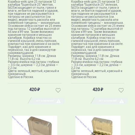
Коробка-кейс для 25 патронов 12
Коробка-кейс для 25 патронов 12
калибра "Superduck-25" желтая,
калибра "Superduck-25" зеленая,
Sd25ж защищает от пыли, грязи и
Sd25з защищает от пыли, грязи и
влаги, не боится падений и ударов,
влаги, не боится падений и ударов,
при падении не раскрывается и
при падении не раскрывается и
патроны не рассыпаются (см.
патроны не рассыпаются (см.
видео), вероятность раскола или
видео), вероятность раскола или
появления трещины – минимальна.
появления трещины – минимальна.
Основание кейса состоит из 25 ячеек
Основание кейса состоит из 25 ячеек
под патроны 12 калибра высотой от
под патроны 12 калибра высотой от
66 мм и 89 мм. Также возможно
66 мм и 89 мм. Также возможно
хранение патронов и меньших
хранение патронов и меньших
калибров. Коробка пластик со
калибров. Коробка пластик со
съемной крышкой, очень прочная,
съемной крышкой, очень прочная,
компактна при хранении и на охоте.
компактна при хранении и на охоте.
Подойдет, как для хранения и
Подойдет, как для хранения и
переноски, так и для самокрутов-
переноски, так и для самокрутов-
снаряжальщиков.
снаряжальщиков.
Размеры: Ширина 11,8 см. Длина
Размеры: Ширина 11,8 см. Длина
11,8 см. Высота 6,2 см.
11,8 см. Высота 6,2 см.
Размер ячейки под патрон: глубина
Размер ячейки под патрон: глубина
— 3,5 см, ширина — 2,2 см, длина —
— 3,5 см, ширина — 2,2 см, длина —
2,2 см.
2,2 см.
Цвета: зеленый, желтый, красный и
Цвета: зеленый, желтый, красный и
прозрачный.
прозрачный.
Сделано в России.
Сделано в России.
420
420
₽
₽
НЕТ В НАЛИЧИИ
НЕТ В НАЛИЧИИ