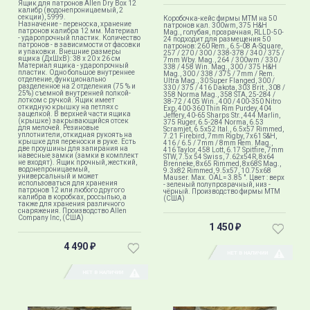
Ящик для патронов Allen Dry Box 12
калибр (водонепроницаемый, 2
секции), 5999.
Коробочка-кейс фирмы MTM на 50
Назначение - переноска, хранение
патронов кал. 300wm, 375 H&H
патронов калибра 12 мм. Материал
Mag., голубая, прозрачная, RLLD-50-
- ударопрочный пластик. Количество
24 подходит для размещения 50
патронов - в зависимости от фасовки
патронов: 260 Rem., 6.5-08 A-Square,
и упаковки. Внешние размеры
257 / 270 / 300 / 338-378 / 340 / 375 /
ящика (ДхШхВ): 38 x 20 x 26 см
7mm Wby. Mag., 264 / 300wm / 330 /
Материал ящика - ударопрочный
338 / 458 Win. Mag., 300 / 375 H&H
пластик. Одно большое внутреннее
Mag., 300 / 338 / 375 / 7mm / Rem.
отделение, функционально
Ultra Mag., 30 Super Flanged, 300 /
разделенное на 2 отделения (75 % и
330 / 375 / 416 Dakota, 303 Brit., 308 /
25%) съемной внутренней полкой-
358 Norma Mag., 358 STA, 25-284 /
лотком с ручкой. Ящик имеет
38-72 / 405 Win., 400 / 400-350 Nitro
откидную крышку на петлях с
Exp, 400-360 Thin Rim Purdey, 404
защелкой. В верхней части ящика
Jeffery, 40-65 Sharps Str., 444 Marlin,
(крышке) закрывающийся отсек
375 Ruger, 6.5-284 Norma, 6.53
для мелочей. Резиновые
Scramjet, 6.5x52 Ital., 6.5x57 Rimmed,
уплотнители, откидная рукоять на
7.21 Firebird, 7mm Rigby, 7x61 S&H,
крышке для переноски в руке. Есть
416 / 6.5 / 7mm / 8mm Rem. Mag.,
две проушины для запирания на
416 Taylor, 458 Lott, 6.17 Spitfire, 7mm
навесные замки (замки в комплект
STW, 7.5x 54 Swiss, 7.62x54R, 8x64
не входят). Ящик прочный, жесткий,
Brenneke, 8x65 Rimmed, 8x68S Mag.,
водонепроницаемый,
9.3x82 Rimmed, 9.5x57, 10.75x68
универсальный и может
Mauser. Max. OAL= 3.85 ". Цвет : верх
использоваться для хранения
- зеленый полупрозрачный, низ -
патронов 12 или любого другого
чёрный​. Производство фирмы МТМ
калибра в коробках, россыпью, а
(США)
также для хранения различного
снаряжения. Производство Allen
Company Inc, (США)
1 450
₽
4 490
₽
НЕТ В НАЛИЧИИ
НЕТ В НАЛИЧИИ