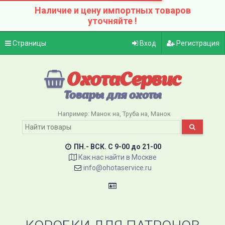
Наличие и цену импортных товаров
уточняйте !
Страницы
Вход
Регистрация
ОхотаСервис
Товары для охоты
Например:
Манок на
Труба на
Манок
ПН.- ВСК. C 9-00 до 21-00
Как нас найти в Москве
info@ohotaservice.ru