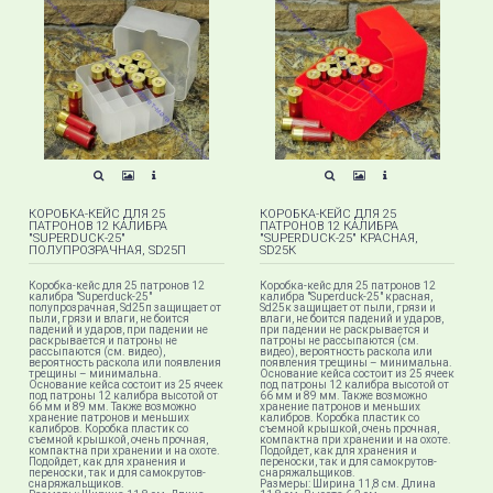
КОРОБКА-КЕЙС ДЛЯ 25
КОРОБКА-КЕЙС ДЛЯ 25
ПАТРОНОВ 12 КАЛИБРА
ПАТРОНОВ 12 КАЛИБРА
"SUPERDUCK-25"
"SUPERDUCK-25" КРАСНАЯ,
ПОЛУПРОЗРАЧНАЯ, SD25П
SD25К
​Коробка-кейс для 25 патронов 12
Коробка-кейс для 25 патронов 12
калибра "Superduck-25"
калибра "Superduck-25" красная,
полупрозрачная, Sd25п защищает от
Sd25к защищает от пыли, грязи и
пыли, грязи и влаги, не боится
влаги, не боится падений и ударов,
падений и ударов, при падении не
при падении не раскрывается и
раскрывается и патроны не
патроны не рассыпаются (см.
рассыпаются (см. видео),
видео), вероятность раскола или
вероятность раскола или появления
появления трещины – минимальна.
трещины – минимальна.
Основание кейса состоит из 25 ячеек
Основание кейса состоит из 25 ячеек
под патроны 12 калибра высотой от
под патроны 12 калибра высотой от
66 мм и 89 мм. Также возможно
66 мм и 89 мм. Также возможно
хранение патронов и меньших
хранение патронов и меньших
калибров. Коробка пластик со
калибров. Коробка пластик со
съемной крышкой, очень прочная,
съемной крышкой, очень прочная,
компактна при хранении и на охоте.
компактна при хранении и на охоте.
Подойдет, как для хранения и
Подойдет, как для хранения и
переноски, так и для самокрутов-
переноски, так и для самокрутов-
снаряжальщиков.
снаряжальщиков.
Размеры: Ширина 11,8 см. Длина