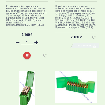
Коробочка-кейс с крышкой и
Коробочка-кейс с крышкой и
возможностью ношения на поясном
возможностью ношения на поясном
ремне для безопасной переноски и
ремне для безопасной переноски и
хранения 20-ти патронов калибра от
хранения 20-ти патронов калибров
22 Hornet до 223 Rem. Материал -
.219 Zip., 22-250, .220 Rus., .220
камуфлированный пластик. Цвет
Swift, .243 Win., .300 Sav., 303 Brit.,
CAMO зеленый. RS-20-10, темно-
308 Win., .35 Rem., 38-40, 38-55, 401
зеленый RS-20-11.
Win SL., 44-40, 257 Rob., 6.5 x50 Jap.
Производство фирмы МТМ (США)
Материал - пластик зелёного цвета.
Производство фирмы МТМ (США)
2 160
₽
2 160
₽
НЕТ В НАЛИЧИИ