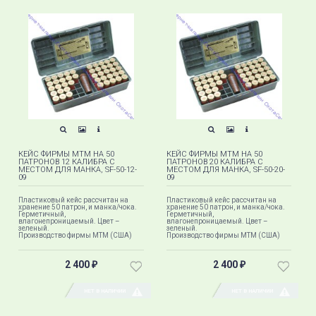
КЕЙС ФИРМЫ MTM НА 50
КЕЙС ФИРМЫ MTM НА 50
ПАТРОНОВ 12 КАЛИБРА С
ПАТРОНОВ 20 КАЛИБРА С
МЕСТОМ ДЛЯ МАНКА, SF-50-12-
МЕСТОМ ДЛЯ МАНКА, SF-50-20-
09
09
Пластиковый кейс рассчитан на
Пластиковый кейс рассчитан на
хранение 50 патрон, и манка/чока.
хранение 50 патрон, и манка/чока.
Герметичный,
Герметичный,
влагонепроницаемый. Цвет –
влагонепроницаемый. Цвет –
зеленый.
зеленый.
Производство фирмы МТМ (США)
Производство фирмы МТМ (США)
2 400
2 400
₽
₽
НЕТ В НАЛИЧИИ
НЕТ В НАЛИЧИИ