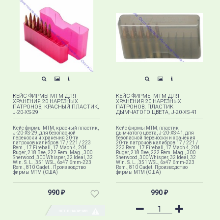
КЕЙС ФИРМЫ MTM ДЛЯ
КЕЙС ФИРМЫ MTM ДЛЯ
ХРАНЕНИЯ 20 НАРЕЗНЫХ
ХРАНЕНИЯ 20 НАРЕЗНЫХ
ПАТРОНОВ, КРАСНЫЙ ПЛАСТИК,
ПАТРОНОВ, ПЛАСТИК
J-20-XS-29
ДЫМЧАТОГО ЦВЕТА, J-20-XS-41
Кейс фирмы MTM, красный пластик,
Кейс фирмы MTM, пластик
J-20-XS-29, для безопасной
дымчатого цвета, J-20-XS-41, для
переноски и хранения 20-ти
безопасной переноски и хранения
патронов калибров 17 / 221 / 223
20-ти патронов калибров 17 / 221 /
Rem., 17 Fireball, 17 Mach 4, 204
223 Rem., 17 Fireball, 17 Mach 4, 204
Ruger, 218 Bee, 222 Rem. Mag., 300
Ruger, 218 Bee, 222 Rem. Mag., 300
Sherwood, 300 Whisper, 32 Ideal, 32
Sherwood, 300 Whisper, 32 Ideal, 32
Win. S. L., 351 WSL, 6x47 6mm-223
Win. S. L., 351 WSL, 6x47 6mm-223
Rem., 810 Cadet.. Производство
Rem., 810 Cadet. Производство
фирмы МТМ (США)
фирмы МТМ (США)
990
990
₽
₽
НЕТ В НАЛИЧИИ