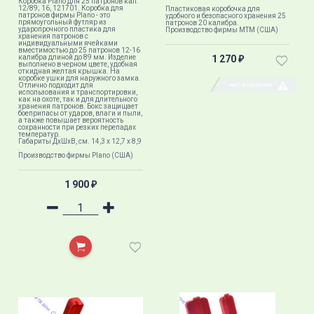
Коробка Plano для 25 патронов кал.
12/89; 16, 121701. Коробка для
Пластиковая коробочка для
патронов фирмы Plano - это
удобного и безопасного хранения 25
прямоугольный футляр из
патронов 20 калибра.
ударопрочного пластика для
Производство фирмы МТМ (США)
хранения патронов с
индивидуальными ячейками
вместимостью до 25 патронов 12-16
калибра длиной до 89 мм. Изделие
1 270
₽
выполнено в черном цвете, удобная
откидная желтая ​крышка. На
коробке ушки для наружного замка.
Отлично подходит для
НЕТ В НАЛИЧИИ
использования и транспортировки,
как на охоте, так и для длительного
хранения патронов. Бокс защищает
боеприпасы от ударов, влаги и пыли,
а также повышает вероятность
сохранности при резких перепадах
температур.
Габариты ДxШxВ, см. 14,3 x 12,7 x 8,9​
.
Производство фирмы Plano (США)
1 900
₽