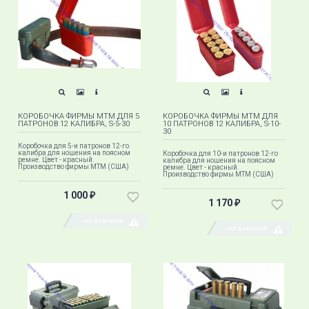
КОРОБОЧКА ФИРМЫ MTM ДЛЯ 5
КОРОБОЧКА ФИРМЫ MTM ДЛЯ
ПАТРОНОВ 12 КАЛИБРА, S-5-30
10 ПАТРОНОВ 12 КАЛИБРА, S-10-
30
Коробочка для 5-и патронов 12-го
калибра для ношения на поясном
Коробочка для 10-и патронов 12-го
ремне. Цвет - красный.
калибра для ношения на поясном
Производство фирмы МТМ (США)
ремне. Цвет - красный.
Производство фирмы МТМ (США)
1 000
₽
1 170
₽
НЕТ В НАЛИЧИИ
НЕТ В НАЛИЧИИ