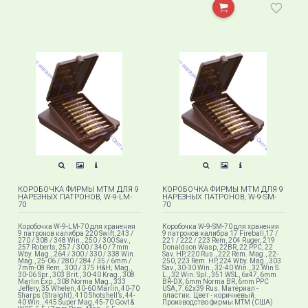
КОРОБОЧКА ФИРМЫ MTM ДЛЯ 9
КОРОБОЧКА ФИРМЫ MTM ДЛЯ 9
НАРЕЗНЫХ ПАТРОНОВ, W-9-LM-
НАРЕЗНЫХ ПАТРОНОВ, W-9-SM-
70
70
Коробочка W-9-LM-70 для хранения
Коробочка W-9-SM-70 для хранения
9 патронов калибра 220 Swift, 243 /
9 патронов калибра 17 Fireball,17 /
270 / 308 / 348 Win., 250 / 300 Sav.,
221 / 222 / 223 Rem, 204 Ruger, 219
257 Roberts, 257 / 300 / 340 / 7mm
Donaldson Wasp, 22BR, 22 PPC, 22
Wby. Mag., 264 / 300 / 330 / 338 Win.
Sav. HP, 220 Rus., 222 Rem. Mag., 22-
Mag., 25-06 / 280 / 284 / 35 / 6mm /
250, 223 Rem. HP, 224 Wby. Mag., 303
7mm-08 Rem., 300 / 375 H&H; Mag.,
Sav., 30-30 Win., 32-40 Win., 32 Win S.
30-06 Spr., 303 Brit., 30-40 Krag., 308
L., 32 Win. Spl., 351 WSL, 6x47, 6mm
Marlin Exp., 308 Norma Mag., 333
BR-DX, 6mm Norma BR, 6mm PPC
Jeffery, 35 Whelen, 40-60 Marlin, 40-70
USA, 7.62x39 Rus. Материал -
Sharps (Straight), 410 Shotshell’s, 44-
пластик. Цвет - коричневый.
40 Win., 445 Super Mag, 45-70 Govt &
Производство фирмы МТМ (США)