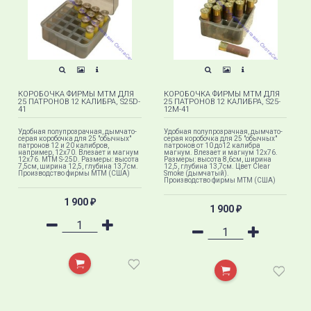
КОРОБОЧКА ФИРМЫ MTM ДЛЯ
КОРОБОЧКА ФИРМЫ MTM ДЛЯ
25 ПАТРОНОВ 12 КАЛИБРА, S25D-
25 ПАТРОНОВ 12 КАЛИБРА, S25-
41
12M-41
​Удобная полупрозрачная, дымчато-
Удобная полупрозрачная, дымчато-
серая коробочка для 25 "обычных"
серая коробочка для 25 "обычных"
патронов 12 и 20 калибров,
патронов от 10 до12 калибра
например, 12х70. Влезает и магнум
магнум. Влезает и магнум 12х76.
12х76. MTM S-25D. Размеры: высота
Размеры: высота 8,6см, ширина
7,5см, ширина 12,5, глубина 13,7см.
12,5, глубина 13,7см.​ Цвет Clear
Производство фирмы МТМ (США)​
Smoke (дымчатый).​
Производство фирмы МТМ (США)
1 900
₽
1 900
₽