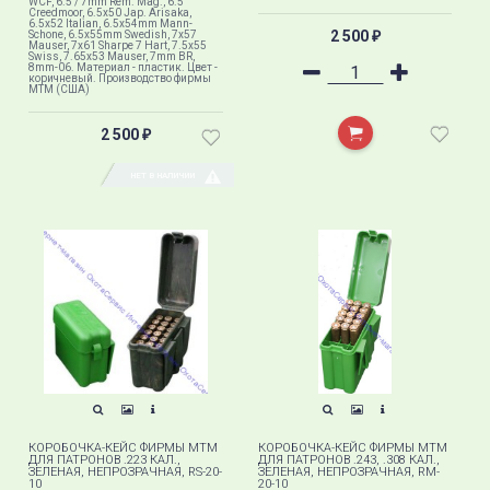
WCF, 6.5 / 7mm Rem. Mag., 6.5
Creedmoor, 6.5x50 Jap. Arisaka,
6.5x52 Italian, 6.5x54mm Mann-
2 500
Schone, 6.5x55mm Swedish, 7x57
₽
Mauser, 7x61 Sharpe 7 Hart, 7.5x55
Swiss, 7.65x53 Mauser, 7mm BR,
8mm-06. Материал - пластик. Цвет -
коричневый. Производство фирмы
МТМ (США)
2 500
₽
НЕТ В НАЛИЧИИ
КОРОБОЧКА-КЕЙС ФИРМЫ MTM
КОРОБОЧКА-КЕЙС ФИРМЫ MTM
ДЛЯ ПАТРОНОВ .223 КАЛ.,
ДЛЯ ПАТРОНОВ .243, .308 КАЛ.,
ЗЕЛЕНАЯ, НЕПРОЗРАЧНАЯ, RS-20-
ЗЕЛЕНАЯ, НЕПРОЗРАЧНАЯ, RM-
10
20-10