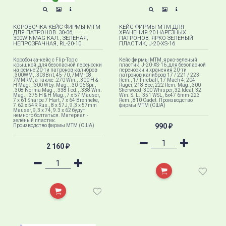
КОРОБОЧКА-КЕЙС ФИРМЫ MTM
КЕЙС ФИРМЫ MTM ДЛЯ
ДЛЯ ПАТРОНОВ .30-06,
ХРАНЕНИЯ 20 НАРЕЗНЫХ
300WINMAG КАЛ., ЗЕЛЕНАЯ,
ПАТРОНОВ, ЯРКО-ЗЕЛЕНЫЙ
НЕПРОЗРАЧНАЯ, RL-20-10
ПЛАСТИК, J-20-XS-16
Коробочка-кейс с Flip-Top с
Кейс фирмы MTM, ярко-зеленый
крышкой, для безопасной переноски
пластик, J-20-XS-16, для безопасной
на ремне 20-ти патронов калибров
переноски и хранения 20-ти
.300WM, .303Brit, 45-70, 7MM-08,
патронов калибров 17 / 221 / 223
7MMRM, а также .270 Win., .300 H &
Rem., 17 Fireball, 17 Mach 4, 204
H Mag., .300 Wby. Mag., .30-06 Spr.,
Ruger, 218 Bee, 222 Rem. Mag., 300
.308 Norma Mag., .338 Fed., .338 Win.
Sherwood, 300 Whisper, 32 Ideal, 32
Mag., .375 H & H Mag., 7 x 57 Mauser,
Win. S. L., 351 WSL, 6x47 6mm-223
7 x 61 Sharpe 7 Hart, 7 x 64 Brenneke,
Rem., 810 Cadet. Производство
7.62 x 54R Rus., 8 x 57J, 9.3 x 57mm
фирмы МТМ (США)
Mauser, 9.3 x 74, 9.3 x 62 будут
немного болтаться. Материал -
зелёный пластик.
990
Производство фирмы МТМ (США)
₽
2 160
₽