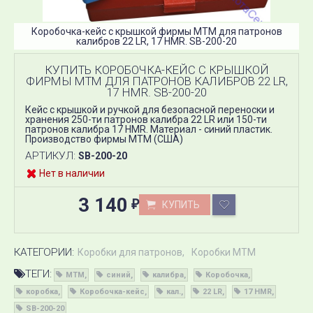
Коробочка-кейс с крышкой фирмы MTM для патронов
калибров 22 LR, 17 HMR. SB-200-20
КУПИТЬ КОРОБОЧКА-КЕЙС С КРЫШКОЙ
ФИРМЫ MTM ДЛЯ ПАТРОНОВ КАЛИБРОВ 22 LR,
17 HMR. SB-200-20
Кейс с крышкой и ручкой для безопасной переноски и
хранения 250-ти патронов калибра 22 LR или 150-ти
патронов калибра 17 HMR​. Материал - синий пластик.
Производство фирмы МТМ (США)
АРТИКУЛ:
SB-200-20
Нет в наличии
3 140
КУПИТЬ
₽
КАТЕГОРИИ:
Коробки для патронов
Коробки MTM
ТЕГИ:
MTM
синий
калибра
Коробочка
коробка
Коробочка-кейс
кал.
22 LR
17 HMR
SB-200-20