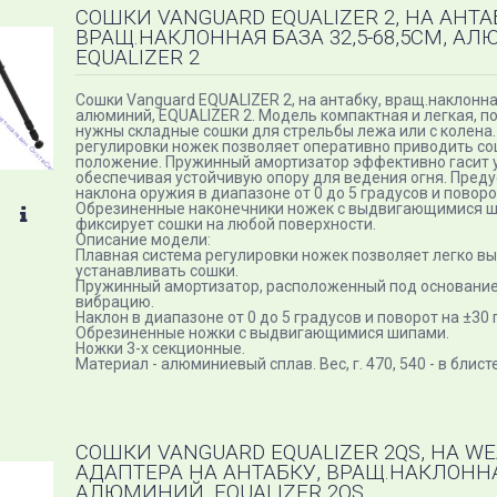
СОШКИ VANGUARD EQUALIZER 2, НА АНТА
ВРАЩ.НАКЛОННАЯ БАЗА 32,5-68,5СМ, А
EQUALIZER 2
Сошки Vanguard EQUALIZER 2, на антабку, вращ.наклонная
алюминий, EQUALIZER 2. Модель компактная и легкая, п
нужны складные сошки для стрельбы лежа или с колена.
регулировки ножек позволяет оперативно приводить со
положение. Пружинный амортизатор эффективно гасит 
обеспечивая устойчивую опору для ведения огня. Пред
наклона оружия в диапазоне от 0 до 5 градусов и поворо
Обрезиненные наконечники ножек с выдвигающимися 
фиксирует сошки на любой поверхности.
Описание модели:
Плавная система регулировки ножек позволяет легко вы
устанавливать сошки.
Пружинный амортизатор, расположенный под основанием
вибрацию.
Наклон в диапазоне от 0 до 5 градусов и поворот на ±30 
Обрезиненные ножки с выдвигающимися шипами.
Ножки 3-х секционные.
Материал - алюминиевый сплав. Вес, г. 470, 540 - в блисте
СОШКИ VANGUARD EQUALIZER 2QS, НА W
АДАПТЕРА НА АНТАБКУ, ВРАЩ.НАКЛОННАЯ
АЛЮМИНИЙ, EQUALIZER 2QS