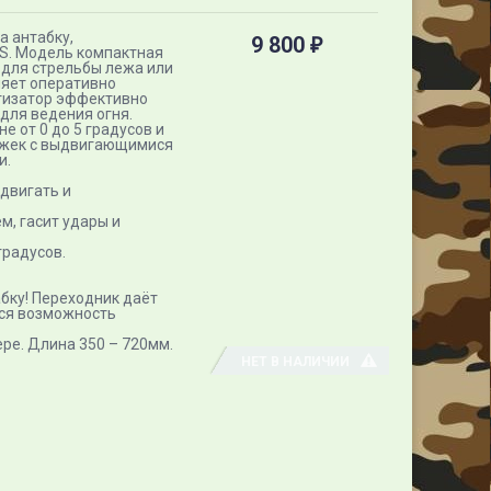
а антабку,
9 800
₽
QS. Модель компактная
 для стрельбы лежа или
ляет оперативно
тизатор эффективно
для ведения огня.
 от 0 до 5 градусов и
ножек с выдвигающимися
и.
двигать и
, гасит удары и
градусов.
абку! Переходник даёт
тся возможность
ре​. Длина 350 – 720мм​.
НЕТ В НАЛИЧИИ