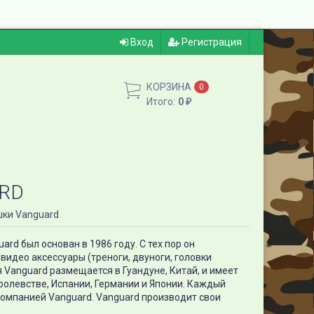
Вход
Регистрация
КОРЗИНА
0
Итого:
0
₽
RD
ки Vanguard
rd был основан в 1986 году. С тех пор он
идео аксессуары (треноги, двуноги, головки
я Vanguard размещается в Гуандуне, Китай, и имеет
олевстве, Испании, Германии и Японии. Каждый
компанией Vanguard. Vanguard производит свои