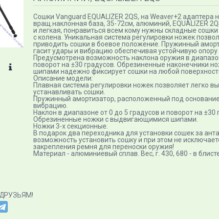
Сошки Vanguard EQUALIZER 2QS, на Weaver+2 адаптера н
вращ.наклонная база, 35-72см, алюминий, EQUALIZER 2
и легкая, понравиться всем кому нужны складные сошки
с колена. Уникальная система регулировки ножек позво
приводить сошки в боевое положение. Пружинный амор
гасит удары и вибрацию обеспечивая устойчивую опору 
Предусмотрена возможность наклона оружия в диапазоне
поворот на ±30 градусов. Обрезиненные наконечники 
шипами надежно фиксирует сошки на любой поверхност
Описание модели:
Плавная система регулировки ножек позволяет легко вы
устанавливать сошки.
Пружинный амортизатор, расположенный под основанием
вибрацию.
Наклон в диапазоне от 0 до 5 градусов и поворот на ±30 
Обрезиненные ножки с выдвигающимися шипами.
Ножки 3-х секционные.
В подарок два переходника для установки сошек за ант
возможность установить сошку и при этом не исключае
закрепления ремня для переноски оружия!
Материал - алюминиевый сплав. Вес, г. 430, 680 - в блисте
 ДРУЗЬЯМ!