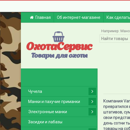
Главная
Об интернет-магазине
Как сделать
Например:
Мано
ОхотаСервис
Товары для охоты
Чучела
Компания Van
Манки и пахучие приманки
превратился 
Электронные манки
штативов, сум
свои предста
Засидки и лабазы
день сотни т
товары на со