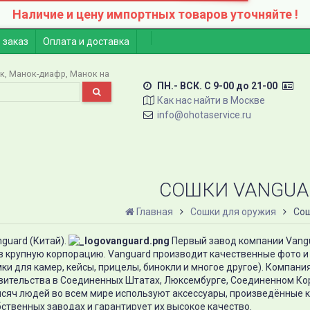
Наличие и цену импортных товаров уточняйте !
 заказ
Оплата и доставка
к
Манок-диафр
Манок на
ПН.- ВСК. C 9-00 до 21-00
Как нас найти в Москве
info@ohotaservice.ru
СОШКИ VANGUA
Главная
Сошки для оружия
Сош
guard (Китай).
Первый завод компании Vangua
в крупную корпорацию. Vanguard производит качественные фото и в
ки для камер, кейсы, прицелы, бинокли и многое другое). Компани
вительства в Соединенных Штатах, Люксембурге, Соединенном Кор
ысяч людей во всем мире используют аксессуары, произведённые 
бственных заводах и гарантирует их высокое качество.