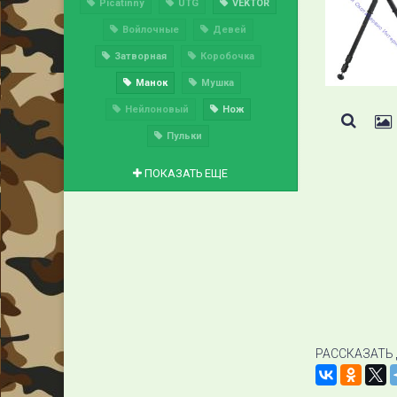
Picatinny
UTG
VEKTOR
Войлочные
Девей
Затворная
Коробочка
Манок
Мушка
Нейлоновый
Нож
Пульки
ПОКАЗАТЬ ЕЩЕ
РАССКАЗАТЬ