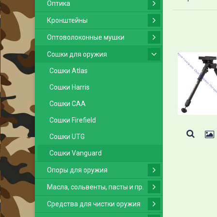
Оптика
Кронштейны
Оптоволоконные мушки
Сошки для оружия
Сошки Atlas
Сошки Harris
Сошки CAA
Сошки Firefield
Сошки UTG
Сошки Vanguard
Опоры для оружия
Масла, сольвенты, пасты и пр.
Средства для чистки оружия