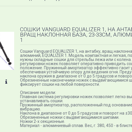
СОШКИ VANGUARD EQUALIZER 1, НА АНТА
ВРАЩ.НАКЛОННАЯ БАЗА, 23-33СМ, АЛЮМ
1
Сошки Vanguard EQUALIZER 1, на антабку, вращ.наклонна
алюминий, EQUALIZER 1. Модель компактная и легкая, п
нужны складные сошки для стрельбы лежа или с колена.
регулировки ножек позволяет оперативно приводить со
положение. Пружинный амортизатор эффективно гасит 
обеспечивая устойчивую опору для ведения огня. Пред
наклона оружия в диапазоне от 0 до 5 градусов и поворо
Обрезиненные наконечники ножек с выдвигающимися 
фиксирует сошки на любой поверхности.
Описание модели:
Плавная система регулировки ножек позволяет легко вы
устанавливать сошки.
Пружинный амортизатор, расположенный под основанием
вибрацию.
Наклона в диапазоне от 0 до 5 градусов и поворот на ±30
Обрезиненные ножки с выдвигающимися шипами.
Ножки 2-х секционные.
Материал - алюминиевый сплав. Вес, г. 380, 450 - в блис