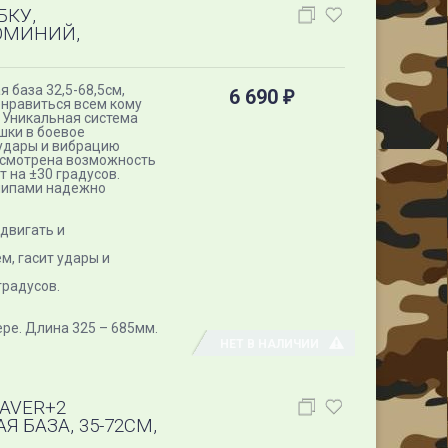
БКУ,
ЛЮМИНИЙ,
 база 32,5-68,5см,
6 690
₽
онравиться всем кому
 Уникальная система
шки в боевое
удары и вибрацию
усмотрена возможность
т на ±30 градусов.
шипами надежно
двигать и
, гасит удары и
градусов.
ре​. Длина 325 – 685мм.​
НЕТ В НАЛИЧИИ
EAVER+2
 БАЗА, 35-72СМ,