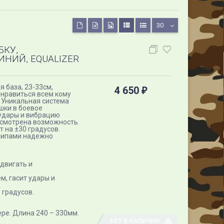
30
БКУ,
ИНИЙ, EQUALIZER
я база, 23-33см,
4 650
₽
онравиться всем кому
 Уникальная система
шки в боевое
удары и вибрацию
усмотрена возможность
т на ±30 градусов.
шипами надежно
двигать и
, гасит удары и
 градусов.
тере. Длина 240 – 330мм.
НЕТ В НАЛИЧИИ