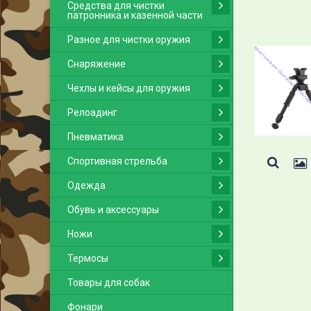
Средства для чистки
патронника и казенной части
Разное для чистки оружия
Снаряжение
Чехлы и кейсы для оружия
Релоадинг
Пневматика
Спортивная стрельба
Одежда
Обувь и аксессуары
Ножи
Термосы
Товары для собак
Фонари