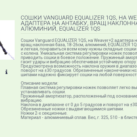
СОШКИ VANGUARD EQUALIZER 1QS, НА W
АДАПТЕРА НА АНТАБКУ, ВРАЩ.НАКЛОННАЯ
АЛЮМИНИЙ, EQUALIZER 1QS
Сошки Vanguard EQUALIZER 1QS, на Weaver+2 адаптера н
вращ.наклонная база, 18-26см, алюминий, EQUALIZER 1
и легкая, понравиться всем кому нужны складные сошки
с колена. Уникальная система регулировки ножек позво
приводить сошки в боевое положение. Пружинный амор
гасит удары и вибрацию обеспечивая устойчивую опору 
Предусмотрена возможность наклона оружия в диапазоне
поворот на ±30 градусов. Обрезиненные наконечники 
шипами надежно фиксирует сошки на любой поверхност
Описание модели:
Плавная система регулировки ножек позволяет легко вы
устанавливать сошки.
Пружинный амортизатор, расположенный под основанием
вибрацию.
Наклона в диапазоне от 0 до 5 градусов и поворот на ±30
Обрезиненные ножки с выдвигающимися шипами.
Ножки 2-х секционные.
Материал - алюминиевый сплав. Вес, г. 325, 510 - в блис