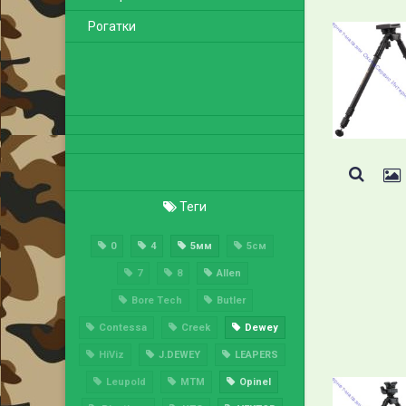
Рогатки
Теги
0
4
5мм
5см
7
8
Allen
Bore Tech
Butler
Contessa
Creek
Dewey
HiViz
J.DEWEY
LEAPERS
Leupold
MTM
Opinel