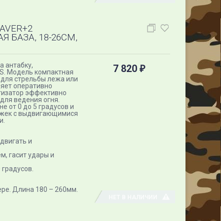
EAVER+2
 БАЗА, 18-26СМ,
а антабку,
7 820
₽
QS. Модель компактная
 для стрельбы лежа или
ляет оперативно
тизатор эффективно
для ведения огня.
 от 0 до 5 градусов и
ножек с выдвигающимися
и.
двигать и
, гасит удары и
 градусов.
тере. Длина 180 – 260мм.
НЕТ В НАЛИЧИИ