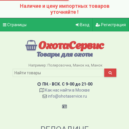
Наличие и цену импортных товаров
уточняйте !
Страницы
Вход
Регистрация
ОхотаСервис
Товары для охоты
Например:
Полировочна
Манок на
Манок
ПН.- ВСК. C 9-00 до 21-00
Как нас найти в Москве
info@ohotaservice.ru