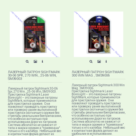
ЛАЗЕРНЫЙ ПАТРОН SIGHTMARK
ЛАЗЕРНЫЙ ПАТРОН SIGHTMARK
30-06 SPR, 270 WIN., 25-06 WIN,
300 WIN MAG , SM39006
SM39003
Лазерный патрон Sightmark 300 Win
Mag , SM39006.
Лазерный патрон Sightmark 30-06
Пристрелка Sightmark Laser
Spr, 270 Win., 25-06 Win, SM39003.
Boresight – это лазерные патроны
Пристрелка Sightmark Laser
SightMark, которые применяются
Boresight – это лазерные патроны
для пристрелки оружия. Они
SightMark, которые применяются
позволяют проводить пристрелку
для пристрелки оружия. Они
или проверку ранее выполненной
позволяют проводить пристрелку
пристрелки охотничьего оружия без
или проверку ранее выполненной
стрельбы реальными боеприпасами,
пристрелки охотничьего оружия без
что особенно актуально при
стрельбы реальными боеприпасами,
использовании дорогих патронов.
что особенно актуально при
Система абсолютно не зависит от
использовании дорогих патронов.
типа и марки оружия и "привязана"
Система абсолютно не зависит от
только к его калибру. Небольшой вес
типа и марки оружия и "привязана"
и компактная форма делают их
только к его калибру. Небольшой вес
удобными в использовании.
и компактная форма делают их