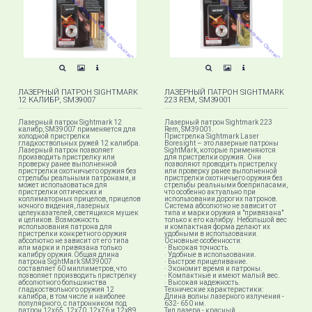
ЛАЗЕРНЫЙ ПАТРОН SIGHTMARK
ЛАЗЕРНЫЙ ПАТРОН SIGHTMARK
12 КАЛИБР, SM39007
223 REM, SM39001
Лазерный патрон Sightmark 12
Лазерный патрон Sightmark 223
калибр, SM39007 применяется для
Rem, SM39001.
холодной пристрелки
Пристрелка Sightmark Laser
гладкоствольных ружей 12 калибра.
Boresight – это лазерные патроны
Лазерный патрон позволяет
SightMark, которые применяются
производить пристрелку или
для пристрелки оружия. Они
проверку ранее выполненной
позволяют проводить пристрелку
пристрелки охотничьего оружия без
или проверку ранее выполненной
стрельбы реальными патронами, и
пристрелки охотничьего оружия без
может использоваться для
стрельбы реальными боеприпасами,
пристрелки оптических и
что особенно актуально при
коллиматорных прицелов, прицелов
использовании дорогих патронов.
ночного видения, лазерных
Система абсолютно не зависит от
целеуказателей, светящихся мушек
типа и марки оружия и "привязана"
и целиков. Возможность
только к его калибру. Небольшой вес
использования патрона для
и компактная форма делают их
пристрелки конкретного оружия
удобными в использовании.
абсолютно не зависит от его типа
Основные особенности:
или марки и привязана только
· Высокая точность.
калибру оружия.Общая длина
· Удобные в использовании.
патрона SightMark SM39007
· Быстрое прицеливание.
составляет 60 миллиметров, что
· Экономит время и патроны.
позволяет производить пристрелку
· Компактные и имеют малый вес.
абсолютного большинства
· Высокая надежность.
гладкоствольного оружия 12
Технические характеристики:
калибра, в том числе и наиболее
Длина волны лазерного излучения -
популярного, с патронником под
632- 650 нм.
патрон 12х65, 12х70, 12х76 и 12х89
Тип лазера - красный