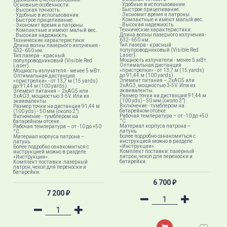
· Удобные в использовании.
Основные особенности:
· Быстрое прицеливание.
· Высокая точность.
· Экономит время и патроны.
· Удобные в использовании.
· Компактные и имеют малый вес.
· Быстрое прицеливание.
· Высокая надежность.
· Экономит время и патроны.
Технические характеристики:
· Компактные и имеют малый вес.
Длина волны лазерного излучения -
· Высокая надежность.
632- 650 нм.
Технические характеристики:
Тип лазера - красный
Длина волны лазерного излучения -
полупроводниковый (Visible Red
632- 650 нм.
Laser).
Тип лазера - красный
Мощность излучателя - менее 5 мВт.
полупроводниковый (Visible Red
Оптимальная дистанция
Laser).
«пристрелки» - от 13,7 м (15 yards)
Мощность излучателя - менее 5 мВт.
до 91,44 м (100 yards).
Оптимальная дистанция
Элемент питания – 2хAG5 или
«пристрелки» - от 13,7 м (15 yards)
3хAG3, мощностью 3-5V. Или их
до 91,44 м (100 yards).
эквиваленты.
Элемент питания – 2хAG5 или
Размер точки на дистанции 91,44 м
3хAG3, мощностью 3-5V. Или их
(100 yds) - 50 мм (около 2").
эквиваленты.
Включение - тумблером на
Размер точки на дистанции 91,44 м
батарейном отсеке.
(100 yds) - 50 мм (около 2").
Рабочая температура – от -10 до +50
Включение - тумблером на
°C.
батарейном отсеке.
Материал корпуса патрона –
Рабочая температура – от -10 до +50
латунь.
°C.
Более подробно ознакомиться с
Материал корпуса патрона –
инструкцией можно в разделе
латунь.
«Инструкции».
Более подробно ознакомиться с
Комплект поставки: лазерный
инструкцией можно в разделе
патрон, чехол для переноски и
«Инструкции».
батарейки.
Комплект поставки: лазерный
патрон, чехол для переноски и
батарейки.
6 700
₽
7 200
₽