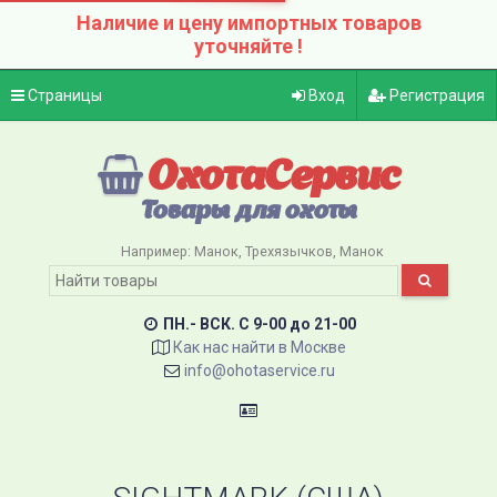
Наличие и цену импортных товаров
уточняйте !
Страницы
Вход
Регистрация
ОхотаСервис
Товары для охоты
Например:
Манок
Трехязычков
Манок
ПН.- ВСК. C 9-00 до 21-00
Как нас найти в Москве
info@ohotaservice.ru