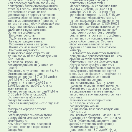
позволяют проводить пристрелку
Применяется для холодной
или проверку ранее выполненной
пристрелки пистолетов и
пристрелки охотничьего оружия без
малокалиберных карабинов типа
стрельбы реальными боеприпасами,
ТОЗ, БИ-7, Соболь, CZ-452 и т.д.
что особенно актуально при
калибра .22 LR.. 22LR( long rifle) —
использовании дорогих патронов.
«длинный винтовочный», 5,6?15 мм
Система абсолютно не зависит от
R — малокалиберный унитарный
типа и марки оружия и "привязана"
патрон кольцевого воспламенения
только к его калибру. Небольшой вес
22-го калибра. Патрон ХП SM39021
и компактная форма делают их
позволяет производить пристрелку
удобными в использовании.
или проверку ранее выполненной
Основные особенности:
пристрелки оружия без стрельбы
· Высокая точность.
реальными патронами, что особенно
· Удобные в использовании.
актуально при использование
· Быстрое прицеливание.
дорогих боеприпасов. Система
· Экономит время и патроны.
абсолютно не зависит от типа
· Компактные и имеют малый вес.
оружия и привязана только к его
· Высокая надежность.
калибру.
Технические характеристики:
Вы сможете точно настроить любые
Длина волны лазерного излучения -
прицельные приспособления вашего
632- 650 нм.
оружия на этапе "холодной"
Тип лазера - красный
пристрелки. Нельзя не отметить и
полупроводниковый (Visible Red
другую полезную функцию этих
Laser).
лазерных пристрелочных патронов -
Мощность излучателя - менее 5 мВт.
возможность прямо перед охотой
Оптимальная дистанция
очень быстро проверить не сбился ли
«пристрелки» - от 13,7 м (15 yards)
ваш хорошо пристрелянный
до 91,44 м (100 yards).
оптический прицел при
Элемент питания – 2хAG5 или
транспортировке. Помните, что
3хAG3, мощностью 3-5V. Или их
промахи не редки по этой причине.
эквиваленты.
Малый вес и форма патрона удобны
Размер точки на дистанции 91,44 м
в использовании и не занимают
(100 yds) - 50 мм (около 2").
много места в экипировке стрелка и
Включение - тумблером на
охотника.
батарейном отсеке.
Технические характеристики:
Рабочая температура – от -10 до +50
Тип лазера - красный
°C.
полупроводниковый.
Материал корпуса патрона –
Длина волны лазерного излучения -
латунь.
632-650 нм.
Более подробно ознакомиться с
Мощность излучателя - менее 5 мВт.
инструкцией можно в разделе
Дистанция пристрелки - от 13,7 м до
«Инструкции».
93 м. (Максимальная дистанция
Комплект поставки: лазерный
зависит от условий освещения).
патрон, чехол для переноски и
Оптимальная дистанция
батарейки.
пристрелки - от 13,7 м до 91,44 м.