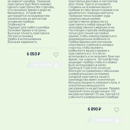
не зависит калибра. Лазерная
пристрелки винтовок и пистолетов
пристрелка Sight Mark поможет
всех типов. Просто установите
сделать пристрелку без стрельбы,
стержень на основании вашего
что сэкономит время и дорогие
прибора в ствол вашего оружия и он
боеприпасы. Устройство
закрепится с помощью магнита.
центрируется по окружностям
Лазерная точка покажет куда
нанесенными на магнитное
нацелено ваше оружие;
основание прибора.
соответственно можно легко
Особенности:
пристрелять любой прицел без
Подходит для любого калибра.
непосредственного ведения огня.
Экономит время и патроны.
Настоящая стрельба необходима
Высокая точность пристрелки
только для точной настройки
Легкая установка.
оружия, чтобы компенсировать его
Удобен в использовании.
индивидуальные особенности.
Высокая надежность.
Прибор идеален для охотников,
спортивных стрелков и силовых
структур, чтобы выявить
особенности вашего оружия и
6 050
пристрелять его. Его легко
₽
использовать и он экономит Вам как
время, так и деньги. Легкий футляр
защищает прибор, чтобы его можно
НЕТ В НАЛИЧИИ
было использовать в полях.
Sightmark Triple Duty Universal
Boresight по сравнению с обычными
универсальными системами
холодной пристрелки нашего
производства имеет значительно
большую мощность лазерного луча, и
значительно меньшую его
расходимость на дистанции. Размер
лазерной точки на дистанции 100
метров составляет 25 мм, против 50
у обычного универсального прибора.
6 890
₽
НЕТ В НАЛИЧИИ