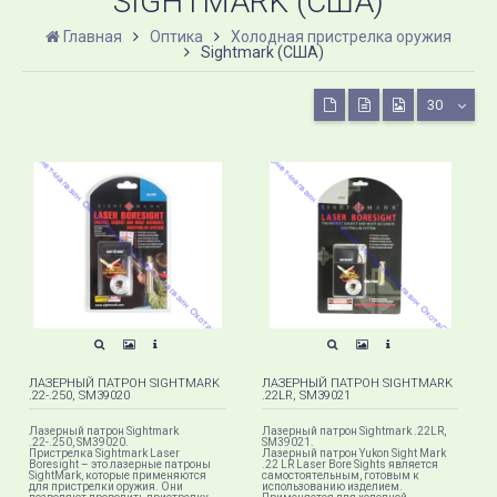
SIGHTMARK (США)
Главная
Оптика
Холодная пристрелка оружия
Sightmark (США)
30
ЛАЗЕРНЫЙ ПАТРОН SIGHTMARK
ЛАЗЕРНЫЙ ПАТРОН SIGHTMARK
.22-.250, SM39020
.22LR, SM39021
Лазерный патрон Sightmark
Лазерный патрон Sightmark .22LR,
.22-.250, SM39020.
SM39021.
Пристрелка Sightmark Laser
Лазерный патрон Yukon Sight Mark
Boresight – это лазерные патроны
.22 LR Laser Bore Sights является
SightMark, которые применяются
самостоятельным, готовым к
для пристрелки оружия. Они
использованию изделием.