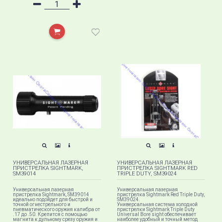
УНИВЕРСАЛЬНАЯ ЛАЗЕРНАЯ
УНИВЕРСАЛЬНАЯ ЛАЗЕРНАЯ
ПРИСТРЕЛКА SIGHTMARK,
ПРИСТРЕЛКА SIGHTMARK RED
SM39014
TRIPLE DUTY, SM39024
Универсальная лазерная
Универсальная лазерная
пристрелка Sightmark, SM39014
пристрелка Sightmark Red Triple Duty,
идеально подойдет для быстрой и
SM39024.
точной огнестрельного и
Универсальная система холодной
пневматического оружия калибра от
пристрелки Sightmark Triple Duty
.17 до .50. Крепится с помощью
Universal Bore sight обеспечивает
магнита к дульному срезу оружия и
наиболее удобный и точный метод