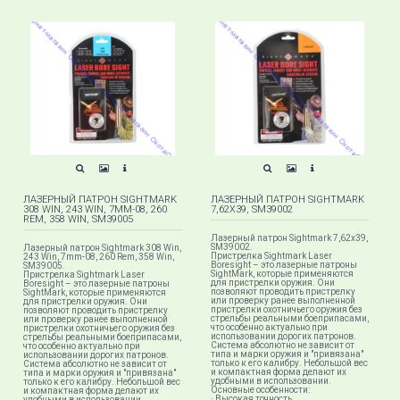
ЛАЗЕРНЫЙ ПАТРОН SIGHTMARK
ЛАЗЕРНЫЙ ПАТРОН SIGHTMARK
308 WIN, 243 WIN, 7MM-08, 260
7,62X39, SM39002
REM, 358 WIN, SM39005
Лазерный патрон Sightmark 7,62x39,
SM39002.
Лазерный патрон Sightmark 308 Win,
​Пристрелка Sightmark Laser
243 Win, 7mm-08, 260 Rem, 358 Win,
Boresight – это лазерные патроны
SM39005.
SightMark, которые применяются
Пристрелка Sightmark Laser
для пристрелки оружия. Они
Boresight – это лазерные патроны
позволяют проводить пристрелку
SightMark, которые применяются
или проверку ранее выполненной
для пристрелки оружия. Они
пристрелки охотничьего оружия без
позволяют проводить пристрелку
стрельбы реальными боеприпасами,
или проверку ранее выполненной
что особенно актуально при
пристрелки охотничьего оружия без
использовании дорогих патронов.
стрельбы реальными боеприпасами,
Система абсолютно не зависит от
что особенно актуально при
типа и марки оружия и "привязана"
использовании дорогих патронов.
только к его калибру. Небольшой вес
Система абсолютно не зависит от
и компактная форма делают их
типа и марки оружия и "привязана"
удобными в использовании.
только к его калибру. Небольшой вес
Основные особенности:
и компактная форма делают их
· Высокая точность.
удобными в использовании.