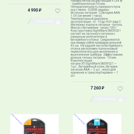
Размер пятна на дистанции 91,44 м
- приблизительно 50 мм.
Непараллельность лазерного луча
4 990
оси ствола - 0,0005 радиан.
₽
Источник питания - 2 батареи ААА
1.5V (не менее 1 часа).
Температурный диапазон
НЕТ В НАЛИЧИИ
эксплуатации - от -10 до +50 град C.
Материал корпуса патрона - латунь.
Масса с батареями - около 100 г.
Конструктивно SightMark SM39021
состоит из латунного патрона с
лазерным излучателем и
батарейного отсека. Соединяются
они между собой проводом длинной
45 см. На задней части батарейного
отсека расположен ползунковый
переключатель для включения и
выключения прибора. Эффективная
длинна гильзы патрона - 10 мм.
Комплектация:
патрон ХП SightMark SM39021 —
1шт., батарейный отсек, батареи
питания ААА — 2 шт., чехол для
хранения и транспортировки — 1
шт.
7 260
₽
НЕТ В НАЛИЧИИ