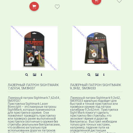
ЛАЗЕРНЫЙ ПАТРОН SIGHTMARK
ЛАЗЕРНЫЙ ПАТРОН SIGHTMARK
7,62X54, SM39037
9,3X62, SM39033
Лазерный патрон Sightmark 7,62x54,
Лазерный патрон Sightmark 9,3x62,
SM39037.
SM39033 идеально подойдет для
Пристрелка Sightmark Laser
быстрой и точной пристрелки или
Boresight – это лазерные патроны
проверки оружия под патрон
SightMark, которые применяются
калибром 9,3х62mm. Пристрелки
для пристрелки оружия. Они
Sight Mark помогут сделать
позволяют проводить пристрелку
пристрелку без стрельбы, что
или проверку ранее выполненной
экономит время и дорогие
пристрелки охотничьего оружия без
боеприпасы. Выстрел необходим
стрельбы реальными боеприпасами,
только для точных настроек,
что особенно актуально при
например, падение пули на
использовании дорогих патронов.
определенной дистанции.