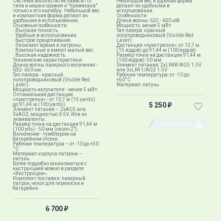
Система абсолютно не зависит от
Небольшой вес и удобная форма
типа и марки оружия и "привязана"
делают их удобными в
только к его калибру. Небольшой вес
использовании.
и компактная форма делают их
Особенности:
удобными в использовании.
Длина волны: 632 - 650 нМ
Основные особенности:
Мощность: менее 5 мВт
· Высокая точность.
Тип лазера: красный
· Удобные в использовании.
полупроводниковый (Visible Red
· Быстрое прицеливание.
Laser)
· Экономит время и патроны.
Дистанция «пристрелки»: от 13,7 м
· Компактные и имеют малый вес.
(15 ярдов) до 91,44 м (100 ярдов)
· Высокая надежность.
Размер точки на дистанции 91,44 м
Технические характеристики:
(100 ярдов): 50 мм
Длина волны лазерного излучения -
Элемент питания: 2xLR48/AG5 1.5V
632- 650 нм.
или 3xLR41/AG3 1.5V
Тип лазера - красный
Рабочая температура: от -10 до
полупроводниковый (Visible Red
+50°C
Laser).
Материал: латунь
Мощность излучателя - менее 5 мВт.
Оптимальная дистанция
«пристрелки» - от 13,7 м (15 yards)
5 250
до 91,44 м (100 yards).
₽
Элемент питания – 2хAG5 или
3хAG3, мощностью 3-5V. Или их
эквиваленты.
Размер точки на дистанции 91,44 м
НЕТ В НАЛИЧИИ
(100 yds) - 50 мм (около 2").
Включение - тумблером на
батарейном отсеке.
Рабочая температура – от -10 до +50
°C.
Материал корпуса патрона –
латунь.
Более подробно ознакомиться с
инструкцией можно в разделе
«Инструкции».
Комплект поставки: лазерный
патрон, чехол для переноски и
батарейки.
6 700
₽