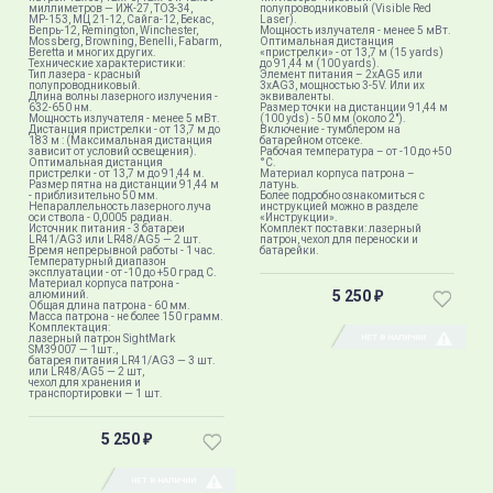
миллиметров — ИЖ-27, ТОЗ-34,
полупроводниковый (Visible Red
МР-153, МЦ 21-12, Сайга-12, Бекас,
Laser).
Вепрь-12, Remington, Winchester,
Мощность излучателя - менее 5 мВт.
Mossberg, Browning, Benelli, Fabarm,
Оптимальная дистанция
Beretta и многих других.
«пристрелки» - от 13,7 м (15 yards)
Технические характеристики:
до 91,44 м (100 yards).
Тип лазера - красный
Элемент питания – 2хAG5 или
полупроводниковый.
3хAG3, мощностью 3-5V. Или их
Длина волны лазерного излучения -
эквиваленты.
632-650 нм.
Размер точки на дистанции 91,44 м
Мощность излучателя - менее 5 мВт.
(100 yds) - 50 мм (около 2").
Дистанция пристрелки - от 13,7 м до
Включение - тумблером на
183 м : (Максимальная дистанция
батарейном отсеке.
зависит от условий освещения).
Рабочая температура – от -10 до +50
Оптимальная дистанция
°C.
пристрелки - от 13,7 м до 91,44 м.
Материал корпуса патрона –
Размер пятна на дистанции 91,44 м
латунь.
- приблизительно 50 мм.
Более подробно ознакомиться с
Непараллельность лазерного луча
инструкцией можно в разделе
оси ствола - 0,0005 радиан.
«Инструкции».
Источник питания - 3 батареи
Комплект поставки: лазерный
LR41/AG3 или LR48/AG5 — 2 шт.
патрон, чехол для переноски и
Время непрерывной работы - 1 час.
батарейки.
Температурный диапазон
эксплуатации - от -10 до +50 град C.
Материал корпуса патрона -
5 250
алюминий.
₽
Общая длина патрона - 60 мм.
Масса патрона - не более 150 грамм.
Комплектация:
лазерный патрон SightMark
НЕТ В НАЛИЧИИ
SM39007 — 1шт.,
батарея питания LR41/AG3 — 3 шт.
или LR48/AG5 — 2 шт,
чехол для хранения и
транспортировки — 1 шт.
5 250
₽
НЕТ В НАЛИЧИИ