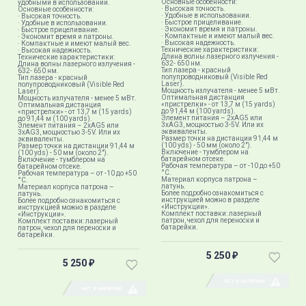
Основные особенности:
удобными в использовании.
· Высокая точность.
Основные особенности:
· Удобные в использовании.
· Высокая точность.
· Быстрое прицеливание.
· Удобные в использовании.
· Экономит время и патроны.
· Быстрое прицеливание.
· Компактные и имеют малый вес.
· Экономит время и патроны.
· Высокая надежность.
· Компактные и имеют малый вес.
Технические характеристики:
· Высокая надежность.
Длина волны лазерного излучения -
Технические характеристики:
632- 650 нм.
Длина волны лазерного излучения -
Тип лазера - красный
632- 650 нм.
полупроводниковый (Visible Red
Тип лазера - красный
Laser).
полупроводниковый (Visible Red
Мощность излучателя - менее 5 мВт.
Laser).
Оптимальная дистанция
Мощность излучателя - менее 5 мВт.
«пристрелки» - от 13,7 м (15 yards)
Оптимальная дистанция
до 91,44 м (100 yards).
«пристрелки» - от 13,7 м (15 yards)
Элемент питания – 2хAG5 или
до 91,44 м (100 yards).
3хAG3, мощностью 3-5V. Или их
Элемент питания – 2хAG5 или
эквиваленты.
3хAG3, мощностью 3-5V. Или их
Размер точки на дистанции 91,44 м
эквиваленты.
(100 yds) - 50 мм (около 2").
Размер точки на дистанции 91,44 м
Включение - тумблером на
(100 yds) - 50 мм (около 2").
батарейном отсеке.
Включение - тумблером на
Рабочая температура – от -10 до +50
батарейном отсеке.
°C.
Рабочая температура – от -10 до +50
Материал корпуса патрона –
°C.
латунь.
Материал корпуса патрона –
Более подробно ознакомиться с
латунь.
инструкцией можно в разделе
Более подробно ознакомиться с
«Инструкции».
инструкцией можно в разделе
Комплект поставки: лазерный
«Инструкции».
патрон, чехол для переноски и
Комплект поставки: лазерный
батарейки.
патрон, чехол для переноски и
батарейки.
5 250
₽
5 250
₽
НЕТ В НАЛИЧИИ
НЕТ В НАЛИЧИИ