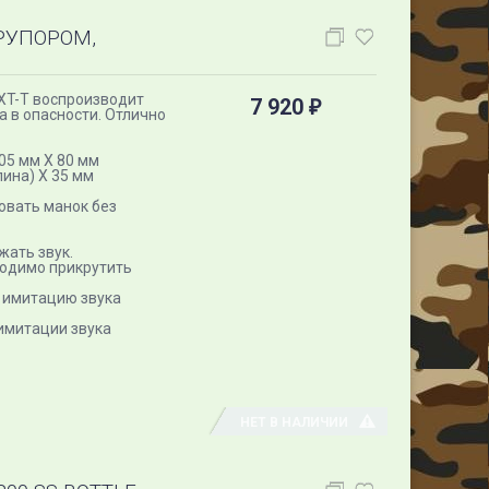
 РУПОРОМ,
9XT-T воспроизводит
7 920
₽
а в опасности. Отлично
05 мм Х 80 мм
ина) Х 35 мм
овать манок без
жать звук.
ходимо прикрутить
е имитацию звука
 имитации звука
НЕТ В НАЛИЧИИ