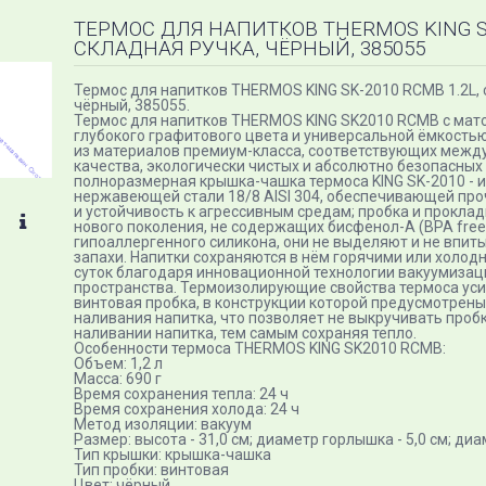
ТЕРМОС ДЛЯ НАПИТКОВ THERMOS KING SK
СКЛАДНАЯ РУЧКА, ЧЁРНЫЙ, 385055
Термос для напитков THERMOS KING SK-2010 RCMB 1.2L, 
чёрный, 385055.
Термос для напитков THERMOS KING SK2010 RCMB с ма
глубокого графитового цвета и универсальной ёмкостью
из материалов премиум-класса, соответствующих меж
качества, экологически чистых и абсолютно безопасных 
полноразмерная крышка-чашка термоса KING SK-2010 - 
нержавеющей стали 18/8 AISI 304, обеспечивающей про
и устойчивость к агрессивным средам; пробка и проклад
нового поколения, не содержащих бисфенол-А (BPA free)
гипоаллергенного силикона, они не выделяют и не впи
запахи. Напитки сохраняются в нём горячими или холод
суток благодаря инновационной технологии вакуумиза
пространства. Термоизолирующие свойства термоса уси
винтовая пробка, в конструкции которой предусмотрен
наливания напитка, что позволяет не выкручивать проб
наливании напитка, тем самым сохраняя тепло.
Особенности термоса THERMOS KING SK2010 RCMB:
Объем: 1,2 л
Масса: 690 г
Время сохранения тепла: 24 ч
Время сохранения холода: 24 ч
Метод изоляции: вакуум
Размер: высота - 31,0 см; диаметр горлышка - 5,0 см; диа
Тип крышки: крышка-чашка
Тип пробки: винтовая
Цвет: чёрный