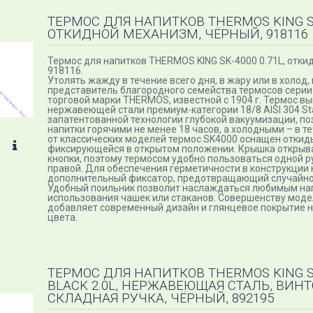
ТЕРМОС ДЛЯ НАПИТКОВ THERMOS KING SK-
ОТКИДНОЙ МЕХАНИЗМ, ЧЁРНЫЙ, 918116
Термос для напитков THERMOS KING SK-4000 0.71L, откид
918116.
Утолять жажду в течение всего дня, в жару или в холод,
представитель благородного семейства термосов серии 
торговой марки THERMOS, известной с 1904 г. Термос в
нержавеющей стали премиум-категории 18/8 AISI 304 Stai
запатентованной технологии глубокой вакуумизации, п
напитки горячими не менее 18 часов, а холодными – в те
от классических моделей термос SK4000 оснащен отки
фиксирующейся в открытом положении. Крышка открыв
кнопки, поэтому термосом удобно пользоваться одной рук
правой. Для обеспечения герметичности в конструкции
дополнительный фиксатор, предотвращающий случайно
Удобный поильник позволит наслаждаться любимым на
использования чашек или стаканов. Совершенству моде
добавляет современный дизайн и глянцевое покрытие 
цвета.
ТЕРМОС ДЛЯ НАПИТКОВ THERMOS KING S
BLACK 2.0L, НЕРЖАВЕЮЩАЯ СТАЛЬ, ВИНТ
СКЛАДНАЯ РУЧКА, ЧЁРНЫЙ, 892195