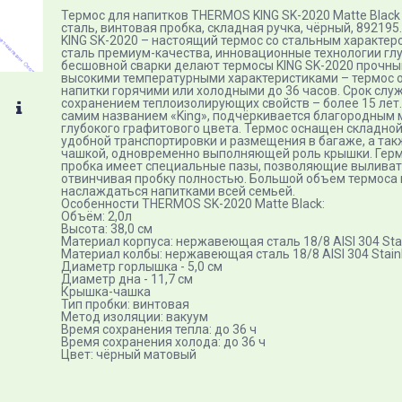
Термос для напитков THERMOS KING SK-2020 Matte Black
сталь, винтовая пробка, складная ручка, чёрный, 892195.
KING SK-2020 – настоящий термос со стальным характе
сталь премиум-качества, инновационные технологии гл
бесшовной сварки делают термосы KING SK-2020 прочны
высокими температурными характеристиками – термос 
напитки горячими или холодными до 36 часов. Срок слу
сохранением теплоизолирующих свойств – более 15 лет.
самим названием «King», подчёркивается благородным
глубокого графитового цвета. Термос оснащен складной
удобной транспортировки и размещения в багаже, а та
чашкой, одновременно выполняющей роль крышки. Гер
пробка имеет специальные пазы, позволяющие выливат
отвинчивая пробку полностью. Большой объем термоса 
наслаждаться напитками всей семьей.
Особенности THERMOS SK-2020 Matte Black:
Объём: 2,0л
Высота: 38,0 см
Материал корпуса: нержавеющая сталь 18/8 AISI 304 Stai
Материал колбы: нержавеющая сталь 18/8 AISI 304 Stainl
Диаметр горлышка - 5,0 см
Диаметр дна - 11,7 см
Крышка-чашка
Тип пробки: винтовая
Метод изоляции: вакуум
Время сохранения тепла: до 36 ч
Время сохранения холода: до 36 ч
Цвет: чёрный матовый