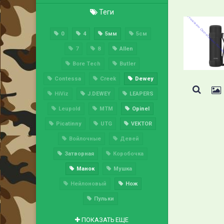
Теги
0
4
5мм
5см
7
8
Allen
Bore Tech
Butler
Contessa
Creek
Dewey
HiViz
J.DEWEY
LEAPERS
Leupold
MTM
Opinel
Picatinny
UTG
VEKTOR
Войлочные
Девей
Затворная
Коробочка
Манок
Мушка
Нейлоновый
Нож
Пульки
ПОКАЗАТЬ ЕЩЕ