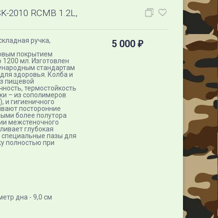
-2010 RCMB 1.2L,
складная ручка,
5 000
₽
товым покрытием
 1200 мл. Изготовлен
дународным стандартам
для здоровья. Колба и
из пищевой
чность, термостойкость
ки – из сополимеров
, и гигиеничного
тывают посторонние
ными более полутора
ции межстеночного
ливает глубокая
ы специальные пазы для
ку полностью при
метр дна - 9,0 см