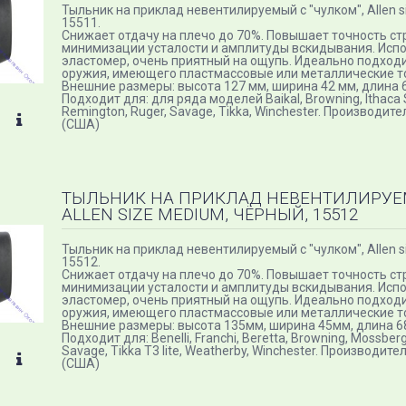
Тыльник на приклад невентилируемый с "чулком", Allen si
15511.
Снижает отдачу на плечо до 70%. Повышает точность ст
минимизации усталости и амплитуды вскидывания. Исп
эластомер, очень приятный на ощупь. Идеально подход
оружия, имеющего пластмассовые или металлические т
Внешние размеры: высота 127 мм, ширина 42 мм, длина 6
Подходит для: для ряда моделей Baikal, Browning, Ithaca 
Remington, Ruger, Savage, Tikka, Winchester. Производител
(США)
ТЫЛЬНИК НА ПРИКЛАД НЕВЕНТИЛИРУЕМ
ALLEN SIZE MEDIUM, ЧЁРНЫЙ, 15512
Тыльник на приклад невентилируемый с "чулком", Allen s
15512.
Снижает отдачу на плечо до 70%. Повышает точность ст
минимизации усталости и амплитуды вскидывания. Исп
эластомер, очень приятный на ощупь. Идеально подход
оружия, имеющего пластмассовые или металлические т
Внешние размеры: высота 135мм, ширина 45мм, длина 6
Подходит для: Benelli, Franchi, Beretta, Browning, Mossber
Savage, Tikka T3 lite, Weatherby, Winchester. Производител
(США)