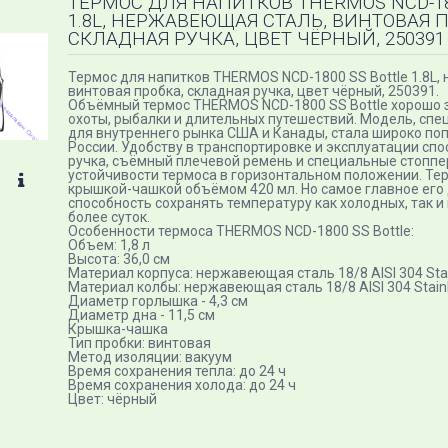
ТЕРМОС ДЛЯ НАПИТКОВ THERMOS NCD-18
1.8L, НЕРЖАВЕЮЩАЯ СТАЛЬ, ВИНТОВАЯ П
СКЛАДНАЯ РУЧКА, ЦВЕТ ЧЁРНЫЙ, 250391
Термос для напитков THERMOS NCD-1800 SS Bottle 1.8L,
винтовая пробка, складная ручка, цвет чёрный, 250391.
Объёмный термос THERMOS NCD-1800 SS Bottle хорошо
охоты, рыбалки и длительных путешествий. Модель, сп
для внутреннего рынка США и Канады, стала широко поп
России. Удобству в транспортировке и эксплуатации сп
ручка, съёмный плечевой ремень и специальные стоппе
устойчивости термоса в горизонтальном положении. Те
крышкой-чашкой объёмом 420 мл. Но самое главное его
способность сохранять температуру как холодных, так и
более суток.
Особенности термоса THERMOS NCD-1800 SS Bottle:
Объем: 1,8 л
Высота: 36,0 см
Материал корпуса: нержавеющая сталь 18/8 AISI 304 Stai
Материал колбы: нержавеющая сталь 18/8 AISI 304 Stainl
Диаметр горлышка - 4,3 см
Диаметр дна - 11,5 см
Крышка-чашка
Тип пробки: винтовая
Метод изоляции: вакуум
Время сохранения тепла: до 24 ч
Время сохранения холода: до 24 ч
Цвет: чёрный