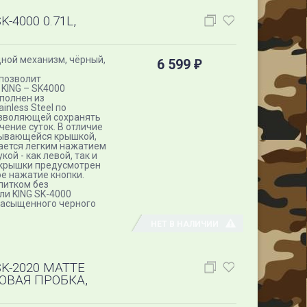
4000 0.71L,
ной механизм, чёрный​,
6 599
₽
 позволит
KING – SK4000
ыполнен из
nless Steel по
озволяющей сохранять
чение суток. В отличие
дывающейся крышкой,
ается легким нажатием
ой - как левой, так и
 крышки предусмотрен
е нажатие кнопки.
питком без
ли KING SK-4000
насыщенного черного
НЕТ В НАЛИЧИИ
K-2020 MATTE
ОВАЯ ПРОБКА,