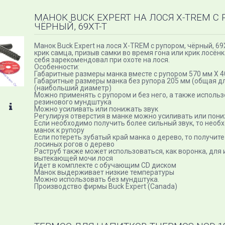
МАНОК BUCK EXPERT НА ЛОСЯ X-TREM С
ЧЁРНЫЙ, 69XT-T
Манок Buck Expert на лося X-TREM с рупором, чёрный, 6
крик самца, призыв самки во время гона или крик лосёнк
себя зарекомендовал при охоте на лося.
Особенности:
Габаритные размеры манка вместе с рупором 570 мм Х 4
Габаритные размеры манка без рупора 205 мм (общая дл
(наибольший диаметр)
Можно применять с рупором и без него, а также использ
резинового мундштука
Можно усиливать или понижать звук
Регулируя отверстия в манке можно усиливать или пони
Если необходимо получить более сильный звук, то необ
манок к рупору
Если потереть зубатый край манка о дерево, то получит
лосиных рогов о дерево
Раструб также может использоваться, как воронка, для
вытекающей мочи лося
Идет в комплекте с обучающим CD диском
Манок выдерживает низкие температуры
Можно использовать без мундштука.
Производство фирмы Buck Expert (Canada)