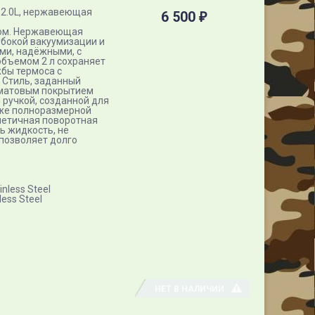
 2.0L, нержавеющая
6 500
₽
ром. Нержавеющая
убокой вакуумизации и
ми, надёжными, с
объемом 2 л сохраняет
жбы термоса с
 Стиль, заданный
 матовым покрытием
 ручкой, созданной для
кже полноразмерной
метичная поворотная
ь жидкость, не
позволяет долго
nless Steel
ess Steel
НЕТ В НАЛИЧИИ