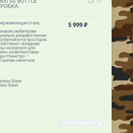
00 SS BOTTLE
РОБКА,
 нержавеющая сталь,
5 999
₽
 знаком любителям
ециально разработанная
улярной и на просторах
особствуют складная
ры на корпусе для
рмос укомплектован
 достоинство –
 горячих напитков
nless Steel
ess Steel
НЕТ В НАЛИЧИИ