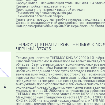
Корпус, колба – нержавеющая сталь 18/8 AISI 304 Stainle
Крышка-пробка – пищевой пластик
Прокладки-уплотнители – пищевой силикон
Технология глубокой вакуумизации
Технология бесшовной сварки
Герметичная поворотная пробка с направляющими для 
Оснащён складной ручкой для удобной транспортировк
Полноразмерная чашка-крышка из нержавеющей стали
ТЕРМОС ДЛЯ НАПИТКОВ THERMOS KING SK-
ЧЁРНЫЙ, 377425
Термос для напитков THERMOS KING SK-2000 0.47L, чёрны
Классический термос в миниатюре не только выглядит п
обладает безупречными характеристиками, как и все пр
«королевской» линейки. Напитки сохраняются в нём гор
часов или холодными более суток благодаря инновацио
вакуумизации межстеночного пространства. Термоизо
термоса усиливает глубокая винтовая пробка, в констру
предусмотрены специальные пазы для выливания напитк
выкручивать пробку полностью и тем самым снизить во
окружающей среды. Крышку можно использовать как ча
модельного ряда SK-2000 изготавливаются на собствен
THERMOS по патенту United States Patent D572.981 в соо
Международным стандартом качества EN12546-1:2000. К
KING SK-2000 - из пищевой нержавеющей стали 18/8 AIS
прочность, термостойкость и устойчивость к агрессивн