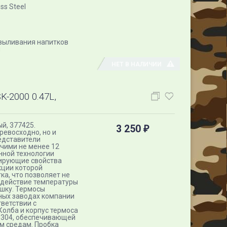
ss Steel
выливания напитков
и
НЕТ В НАЛИЧИИ
2000 0.47L,
й, 377425.
3 250
₽
ревосходно, но и
едставители
ячими не менее 12
нной технологии
лирующие свойства
кции которой
а, что позволяет не
здействие температуры
шку. Термосы
ных заводах компании
тветствии с
олба и корпус термоса
I 304, обеспечивающей
ым средам. Пробка