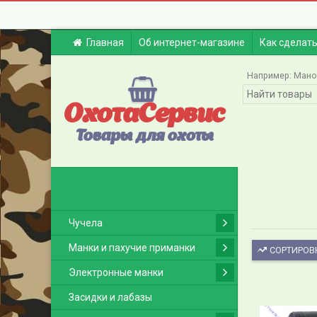
Главная
Об интернет-магазине
Как сделать
Например:
Мано
ОхотаСервис
Товары для охоты
Чучела
Манки и пахучие приманки
СОРТИРОВ
Электронные манки
Засидки и лабазы