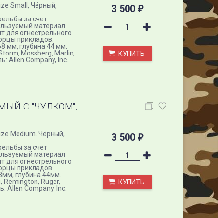
ze Small, Чёрный,
3 500
₽
рельбы за счет
ользуемый материал
ит для огнестрельного
орцы прикладов.
8 мм, глубина 44 мм.
Storm, Mossberg, Marlin,
КУПИТЬ
ь: Allen Company, Inc.
ЫЙ С "ЧУЛКОМ",
ize Medium, Чёрный,
3 500
₽
рельбы за счет
ользуемый материал
ит для огнестрельного
орцы прикладов.
8мм, глубина 44мм.
g, Remington, Ruger,
КУПИТЬ
ь: Allen Company, Inc.