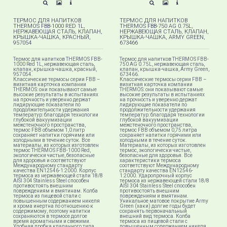
ТЕРМОС ДЛЯ НАПИТКОВ
ТЕРМОС ДЛЯ НАПИТКОВ
THERMOS FBB-1000 RED 1L,
THERMOS FBB-750 AG 0.75L,
НЕРЖАВЕЮЩАЯ СТАЛЬ, КЛАПАН,
НЕРЖАВЕЮЩАЯ СТАЛЬ, КЛАПАН,
КРЫШКА-ЧАШКА, КРАСНЫЙ,
КРЫШКА-ЧАШКА, ARMY GREEN,
957054
673466
Термос для напитков THERMOS FBB-
Термос для напитков THERMOS FBB-
1000 Red 1L, нержавеющая сталь,
750 AG 0.75L, нержавеющая сталь,
клапан, крышка-чашка, красный,
клапан, крышка-чашка, Army Green,
957054.
673466.
Классические термосы серии FBB –
Классические термосы серии FBB –
визитная карточка компании
визитная карточка компании
THERMOS: они показывают самые
THERMOS: они показывают самые
высокие результаты в испытаниях
высокие результаты в испытаниях
на прочность и уверенно держат
на прочность и уверенно держат
лидирующие показатели по
лидирующие показатели по
продолжительности удержания
продолжительности удержания
температур: благодаря технологии
температур: благодаря технологии
глубокой вакуумизации
глубокой вакуумизации
межстеночного пространства,
межстеночного пространства,
термос FBB объемом 1,0 литр
термос FBB объемом 0,75 литра
сохраняет напитки горячими или
сохраняет напитки горячими или
холодными в течение суток. Все
холодными в течение суток.
материалы, из которых изготовлен
Материалы, из которых изготовлен
термос THERMOS FBB-1000 Red,
термос, экологически чистые,
экологически чистые, безопасные
безопасные для здоровья. Все
для здоровья и соответствуют
характеристики термоса
Международному стандарту
соответствуют Международному
качества EN12546-1:2000. Корпус
стандарту качества EN12546-
термоса из нержавеющей стали 18/8
1:2000. Ударопрочный корпус
AISI 304 Stainless Steel способен
термоса из нержавеющей стали 18/8
противостоять внешним
AISI 304 Stainless Steel способен
повреждениям и вмятинам. Колба
противостоять внешним
термоса из пищевой стали с
повреждениям и вмятинам.
повышенным содержанием никеля
Уникальное матовое покрытие Army
и хрома инертна по отношению к
Green (хаки) долгие годы будет
содержимому, поэтому напитки
сохранять первоначальный
сохраняются в термосе долгое
внешний вид термоса. Колба
время ароматными и свежими.
термоса из пищевой стали с
Удобная пробка клапанного типа
повышенным содержанием никеля