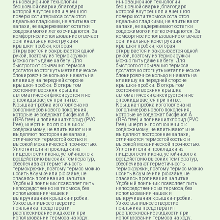
инновационной технологии
инновационной технологии
бесшовной сварки, благодаря
бесшовной сварки, благодаря
которой внутренняя и внешняя
которой внутренняя и внешняя
поверхности термоса остаются
поверхности термоса остаются
идеально гладкими, не впитывают
идеально гладкими, не впитывают
запахи, не задерживают остатки
запахи, не задерживают остатки
содержимого и легко очищаются. За
содержимого и легко очищаются. За
комфортное использование отвечает
комфортное использование отвечает
оригинальная конструкция
оригинальная конструкция
крышки-пробки, которая
крышки-пробки, которая
открывается и закрывается одной
открывается и закрывается одной
рукой, поэтому из термокружки
рукой, поэтому из термокружки
можно пить даже на бегу. Для
можно пить даже на бегу. Для
быстрого открывания термоса
быстрого открывания термоса
достаточно отогнуть металлическое
достаточно отогнуть металлическое
блокировочное кольцо и нажать на
блокировочное кольцо и нажать на
клавишу на передней стороне
клавишу на передней стороне
крышки-пробки. В открытом
крышки-пробки. В открытом
состоянии верхняя крышка
состоянии верхняя крышка
автоматически фиксируется и не
автоматически фиксируется и не
опрокидывается при питье.
опрокидывается при питье.
Крышка-пробка изготовлена из
Крышка-пробка изготовлена из
сополимеров нового поколения,
сополимеров нового поколения,
которые не содержат бисфенол А
которые не содержат бисфенол А
(BPA free) и поливинилхлорид (PVC
(BPA free) и поливинилхлорид (PVC
free), инертны по отношению к
free), инертны по отношению к
содержимому, не впитывают и не
содержимому, не впитывают и не
выделяют посторонние запахи,
выделяют посторонние запахи,
отличаются термостойкостью и
отличаются термостойкостью и
высокой механической прочностью.
высокой механической прочностью.
Уплотнители и прокладки из
Уплотнители и прокладки из
пищевого силикона, устойчивого к
пищевого силикона, устойчивого к
воздействию высоких температур,
воздействию высоких температур,
обеспечивают герметичность
обеспечивают герметичность
термокружки, поэтому термос можно
термокружки, поэтому термос можно
носить в сумке или рюкзаке, не
носить в сумке или рюкзаке, не
опасаясь проливания напитка.
опасаясь проливания напитка.
Удобный поильник позволяет пить
Удобный поильник позволяет пить
непосредственно из термоса, без
непосредственно из термоса, без
использования чашек и
использования чашек и
выкручивания крышки-пробки.
выкручивания крышки-пробки.
Узкое выливное отверстие
Узкое выливное отверстие
поильника предотвратит
поильника предотвратит
расплёскивание жидкости при
расплёскивание жидкости при
использовании термоса на ходу.
использовании термоса на ходу.