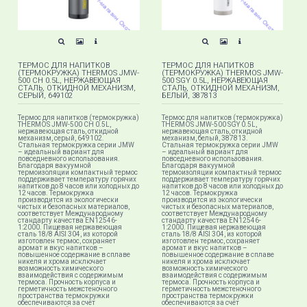
ТЕРМОС ДЛЯ НАПИТКОВ
ТЕРМОС ДЛЯ НАПИТКОВ
(ТЕРМОКРУЖКА) THERMOS JMW-
(ТЕРМОКРУЖКА) THERMOS JMW-
500 CH 0.5L, НЕРЖАВЕЮЩАЯ
500 SGY 0.5L, НЕРЖАВЕЮЩАЯ
СТАЛЬ, ОТКИДНОЙ МЕХАНИЗМ,
СТАЛЬ, ОТКИДНОЙ МЕХАНИЗМ,
СЕРЫЙ, 649102
БЕЛЫЙ, 387813
Термос для напитков (термокружка)
Термос для напитков (термокружка)
THERMOS JMW-500 CH 0.5L,
THERMOS JMW-500 SGY 0.5L,
нержавеющая сталь, откидной
нержавеющая сталь, откидной
механизм, серый, 649102.
механизм, белый, 387813.
Стальная термокружка серии JMW
Стальная термокружка серии JMW
– идеальный вариант для
– идеальный вариант для
повседневного использования.
повседневного использования.
Благодаря вакуумной
Благодаря вакуумной
термоизоляции компактный термос
термоизоляции компактный термос
поддерживает температуру горячих
поддерживает температуру горячих
напитков до 8 часов или холодных до
напитков до 8 часов или холодных до
12 часов. Термокружка
12 часов. Термокружка
производится из экологически
производится из экологически
чистых и безопасных материалов,
чистых и безопасных материалов,
соответствует Международному
соответствует Международному
стандарту качества EN12546-
стандарту качества EN12546-
1:2000. Пищевая нержавеющая
1:2000. Пищевая нержавеющая
сталь 18/8 AISI 304, из которой
сталь 18/8 AISI 304, из которой
изготовлен термос, сохраняет
изготовлен термос, сохраняет
аромат и вкус напитков –
аромат и вкус напитков –
повышенное содержание в сплаве
повышенное содержание в сплаве
никеля и хрома исключает
никеля и хрома исключает
возможность химического
возможность химического
взаимодействия с содержимым
взаимодействия с содержимым
термоса. Прочность корпуса и
термоса. Прочность корпуса и
герметичность межстеночного
герметичность межстеночного
пространства термокружки
пространства термокружки
обеспечиваются за счёт
обеспечиваются за счёт