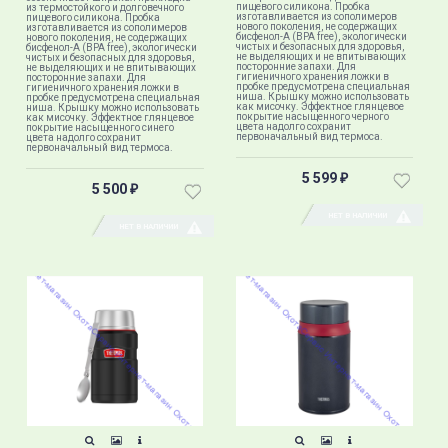
пищевого силикона. Пробка
из термостойкого и долговечного
изготавливается из сополимеров
пищевого силикона. Пробка
нового поколения, не содержащих
изготавливается из сополимеров
бисфенол-А (BPA free), экологически
нового поколения, не содержащих
чистых и безопасных для здоровья,
бисфенол-А (BPA free), экологически
не выделяющих и не впитывающих
чистых и безопасных для здоровья,
посторонние запахи. Для
не выделяющих и не впитывающих
гигиеничного хранения ложки в
посторонние запахи. Для
пробке предусмотрена специальная
гигиеничного хранения ложки в
ниша. Крышку можно использовать
пробке предусмотрена специальная
как мисочку. Эффектное глянцевое
ниша. Крышку можно использовать
покрытие насыщенного черного
как мисочку. Эффектное глянцевое
цвета надолго сохранит
покрытие насыщенного синего
первоначальный вид термоса.
цвета надолго сохранит
первоначальный вид термоса.
5 599
₽
5 500
₽
НЕТ В НАЛИЧИИ
НЕТ В НАЛИЧИИ