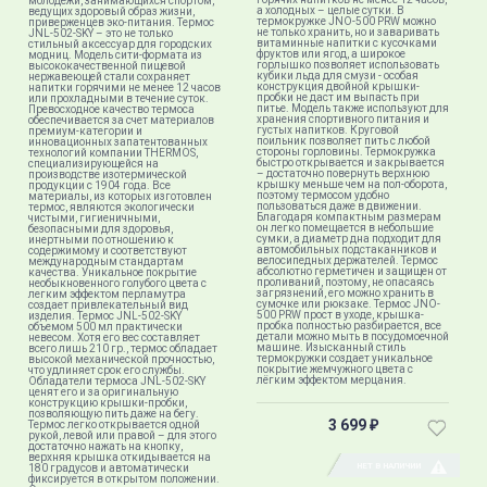
молодежи, занимающихся спортом,
а холодных – целые сутки. В
ведущих здоровый образ жизни,
термокружке JNO-500 PRW можно
приверженцев эко-питания. Термос
не только хранить, но и заваривать
JNL-502-SKY – это не только
витаминные напитки с кусочками
стильный аксессуар для городских
фруктов или ягод, а широкое
модниц. Модель сити-формата из
горлышко позволяет использовать
высококачественной пищевой
кубики льда для смузи - особая
нержавеющей стали сохраняет
конструкция двойной крышки-
напитки горячими не менее 12 часов
пробки не даст им выпасть при
или прохладными в течение суток.
питье. Модель также используют для
Превосходное качество термоса
хранения спортивного питания и
обеспечивается за счет материалов
густых напитков. Круговой
премиум-категории и
поильник позволяет пить с любой
инновационных запатентованных
стороны горловины. Термокружка
технологий компании THERMOS,
быстро открывается и закрывается
специализирующейся на
– достаточно повернуть верхнюю
производстве изотермической
крышку меньше чем на пол-оборота,
продукции с 1904 года. Все
поэтому термосом удобно
материалы, из которых изготовлен
пользоваться даже в движении.
термос, являются экологически
Благодаря компактным размерам
чистыми, гигиеничными,
он легко помещается в небольшие
безопасными для здоровья,
сумки, а диаметр дна подходит для
инертными по отношению к
автомобильных подстаканников и
содержимому и соответствуют
велосипедных держателей. Термос
международным стандартам
абсолютно герметичен и защищен от
качества. Уникальное покрытие
проливаний, поэтому, не опасаясь
необыкновенного голубого цвета с
загрязнений, его можно хранить в
легким эффектом перламутра
сумочке или рюкзаке. Термос JNO-
создает привлекательный вид
500 PRW прост в уходе, крышка-
изделия. Термос JNL-502-SKY
пробка полностью разбирается, все
объемом 500 мл практически
детали можно мыть в посудомоечной
невесом. Хотя его вес составляет
машине. Изысканный стиль
всего лишь 210 гр., термос обладает
термокружки создает уникальное
высокой механической прочностью,
покрытие жемчужного цвета с
что удлиняет срок его службы.
лёгким эффектом мерцания.
Обладатели термоса JNL-502-SKY
ценят его и за оригинальную
конструкцию крышки-пробки,
позволяющую пить даже на бегу.
3 699
Термос легко открывается одной
₽
рукой, левой или правой – для этого
достаточно нажать на кнопку,
верхняя крышка откидывается на
НЕТ В НАЛИЧИИ
180 градусов и автоматически
фиксируется в открытом положении.