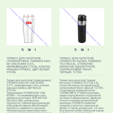
ТЕРМОС ДЛЯ НАПИТКОВ
ТЕРМОС ДЛЯ НАПИТКОВ
(ТЕРМОКРУЖКА) THERMOS KING
(ТЕРМОС-БУТЫЛКА) THERMOS
SK-1005 RCMW 0.47L,
TS-2706 0.6L, ОТКРЫТИЕ/
НЕРЖАВЕЮЩАЯ СТАЛЬ, КЛАПАН,
ЗАКРЫТИЕ ОДНОЙ РУКОЙ,
КРЫШКА-ПРОБКА, ЦВЕТ БЕЛЫЙ,
СИЛИКОНОВЫЙ ЧЕХОЛ,
375766
ЧЁРНЫЙ, 157355
Термос для напитков (термокружка)
Термос для напитков (термос-
THERMOS KING SK-1005 RCMW
бутылка) THERMOS TS-2706 0.6L,
0.47L, нержавеющая сталь, клапан,
открытие/закрытие одной рукой,
крышка-пробка, цвет белый,
силиконовый чехол, чёрный, 157355.
375766.
Спортивный термос-бутылка
Термокружка THERMOS SK-1005
THERMOS® TS 2706BK популярен
RCMW – это нержавеющая сталь
среди спортсменов и сторонников
премиум-категории 18/8 AISI 304
активного образа жизни. Двойные
Stainless Steel, уникальные
стенки и технология вакуумной
технологии глубокой вакуумизации
изоляции THERMOS позволяет
и бесшовной сварки обеспечивают
сохранять напитки горячими не
прочность, надёжность, высокие
менее 12 часов, холодными - 24 часа.
температурные характеристики –
Внутренняя колба и внешний корпус