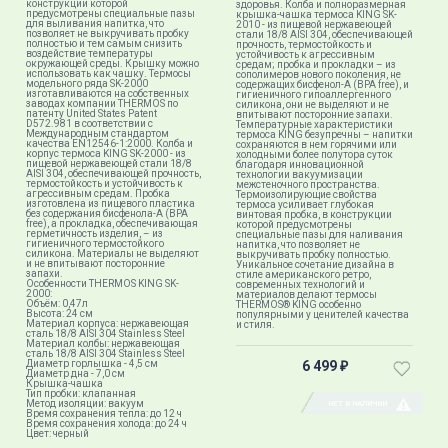
конструкции которой
здоровья. Колба и полноразмерная
предусмотрены специальные пазы
крышка-чашка термоса KING SK-
для выливания напитка, что
2010 - из пищевой нержавеющей
позволяет не выкручивать пробку
стали 18/8 AISI 304, обеспечивающей
полностью и тем самым снизить
прочность, термостойкость и
воздействие температуры
устойчивость к агрессивным
окружающей среды. Крышку можно
средам; пробка и прокладки – из
использовать как чашку. Термосы
сополимеров нового поколения, не
модельного ряда SK-2000
содержащих бисфенол-А (BPA free), и
изготавливаются на собственных
гигиеничного гипоаллергенного
заводах компании THERMOS по
силикона, они не выделяют и не
патенту United States Patent
впитывают посторонние запахи.
D572.981 в соответствии с
Температурные характеристики
Международным стандартом
термоса KING безупречны – напитки
качества EN12546-1:2000. Колба и
сохраняются в нем горячими или
корпус термоса KING SK-2000 - из
холодными более полутора суток
пищевой нержавеющей стали 18/8
благодаря инновационной
AISI 304, обеспечивающей прочность,
технологии вакуумизации
термостойкость и устойчивость к
межстеночного пространства.
агрессивным средам. Пробка
Термоизолирующие свойства
изготовлена из пищевого пластика
термоса усиливает глубокая
без содержания бисфенола-А (BPA
винтовая пробка, в конструкции
free), а прокладка, обеспечивающая
которой предусмотрены
герметичность изделия, – из
специальные пазы для наливания
гигиеничного термостойкого
напитка, что позволяет не
силикона. Материалы не выделяют
выкручивать пробку полностью.
и не впитывают посторонние
Уникальное сочетание дизайна в
запахи.
стиле американского ретро,
Особенности THERMOS KING SK-
современных технологий и
2000:
материалов делают термосы
Объём: 0,47л
THERMOS® KING особенно
Высота: 24 см
популярными у ценителей качества
Материал корпуса: нержавеющая
и стиля.
сталь 18/8 AISI 304 Stainless Steel
Материал колбы: нержавеющая
сталь 18/8 AISI 304 Stainless Steel
Диаметр горлышка - 4,5 см
6 499
₽
Диаметр дна - 7,0 см
Крышка-чашка
Тип пробки: клапанная
Метод изоляции: вакуум
НЕТ В НАЛИЧИИ
Время сохранения тепла: до 12 ч
Время сохранения холода: до 24 ч
Цвет: черный