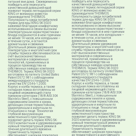
пообедать или перекусить
питания вне дома. Своевременно
качественной домашней едой
пообедать или перекусить
позволит термос легендарной серии
качественной домашней едой
KING от всемирно известно
позволит термос легендарной серии
производителя THERMOS.
KING от всемирно известно
Популярность среди потребителей
производителя THERMOS.
термос для еды KING SK-3020
Популярность среди потребителей
завоевал благодаря комфортному
термос для еды KING SK-3020
использованию и своим высоким
завоевал благодаря комфортному
температурным характеристикам –
использованию и своим высоким
блюда сохраняются в нем горячими
температурным характеристикам –
не менее 14 часов, или холодными –
блюда сохраняются в нем горячими
в течение суток, и остаются
не менее 14 часов, или холодными –
ароматными и свежими.
в течение суток, и остаются
Длительный режим удержания
ароматными и свежими.
температуры и многолетний срок
Длительный режим удержания
службы термоса обеспечиваются за
температуры и многолетний срок
счёт высококачественных
службы термоса обеспечиваются за
материалов и современных
счёт высококачественных
технологий, применяемых в
материалов и современных
процессе производства на
технологий, применяемых в
собственных заводах компании
процессе производства на
THERMOS. Термос KING SK-3020
собственных заводах компании
изготовлен по патенту United States
THERMOS. Термос KING SK-3020
Patent D572.981 с соблюдением
изготовлен по патенту United States
международного стандарта
Patent D572.981 с соблюдением
качества EN12546-1:2000.
международного стандарта
Корпус и колба термоса, а также
качества EN12546-1:2000.
складная ложка изготовлены из
Корпус и колба термоса, а также
пищевой нержавеющей стали
складная ложка изготовлены из
премиум-категории (18/8 AISI 304
пищевой нержавеющей стали
Stainless Steel), с повышенным
премиум-категории (18/8 AISI 304
содержанием никеля и хрома,
Stainless Steel), с повышенным
делающих сплав термостойким,
содержанием никеля и хрома,
ударопрочным и инертным по
делающих сплав термостойким,
отношению к пище. Технология
ударопрочным и инертным по
глубокой вакуумизации
отношению к пище. Технология
межстеночного пространства
глубокой вакуумизации
позволяет делать термос KING SK-
межстеночного пространства
3020 компактным и удерживающим
позволяет делать термос KING SK-
нужный температурный режим в
3020 компактным и удерживающим
течение длительного времени.
нужный температурный режим в
Герметичность термоса
течение длительного времени.
обеспечивает широкая прокладка
Герметичность термоса
из термостойкого и долговечного
обеспечивает широкая прокладка