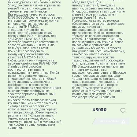
пикник, рыбалки или охоты – любое
обеда вне дома, для
блюдо сохранится в нем горячим не
автопутешествий, походов на
менее 9 часов или холодным и
пикник, рыбалки или охоты. Любое
свежим в течение 14 часов.
блюдо сохранится в нём горячим не
Превосходное качество термоса
менее 9 часов или холодным и
KING SK-3000 обеспечивается за счет
свежим более 14 часов.
материалов премиум-категории и
Превосходное качество термоса
инновационных технологий
обеспечивается за счет материалов
компании THERMOS,
премиум-качества и
специализирующейся на
инновационных технологий
производстве изотермической
производства. Небьющиеся стенки
продукции с 1904 г. Термосы для
термоса из нержавеющей стали
еды модели KING SK-3000
способны противостоять внешним
изготавливаются на собственных
повреждениям и вмятинам. Колба
заводах компании THERMOS по
выполнена с применением
патенту United States Patent
уникальных технологий глубокой
D572.981 с соблюдением
вакуумизации и бесшовной сварки,
международного стандарта
что обеспечивает высокие
качества EN12546-1:2000.
теплоизолирующие свойства
Небьющиеся стенки термоса из
термоса и длительный срок службы.
нержавеющей стали 18/8 AISI 304
Стиль, заданный самим названием
Stainless Steel способны
KING, подчёркивается уникальным
противостоять внешним
глянцевым покрытием
повреждениям и вмятинам. Колба
насыщенного синего цвета. Широкое
выполнена с применением
горло, полноразмерная крышка-
уникальной технологии глубокой
чашка и металлическая складная
вакуумизации межстеночного
ложка позволяют использовать
пространства и технологии
термос для первых или вторых
бесшовной сварки, что обеспечивает
блюд. Термос прост в уходе,
высокие теплоизолирующие
абсолютно герметичный, лёгкий и
свойства термоса и длительный
компактный, чем удобен в
срок службы.
транспортировке и хранении.
Широкое горло, полноразмерная
крышка-чашка и металлическая
складная ложка позволяют
4 900
использовать термос для первых
₽
или вторых блюд. Объём термоса
рассчитан на 1-2 приёма пищи.
Термос прост в уходе, абсолютно
герметичный, лёгкий и компактный,
НЕТ В НАЛИЧИИ
чем удобен в транспортировке и
хранении.