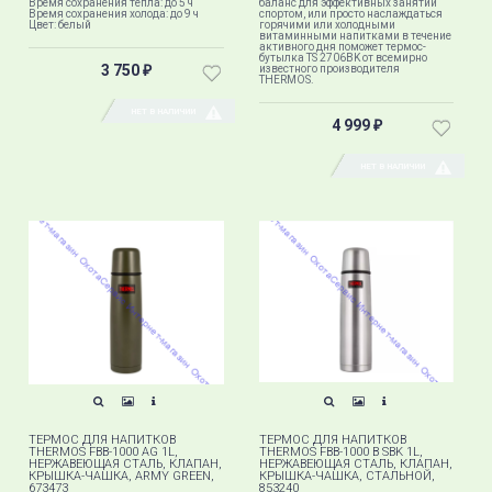
Время сохранения тепла: до 5 ч
баланс для эффективных занятий
Время сохранения холода: до 9 ч
спортом, или просто наслаждаться
Цвет: белый
горячими или холодными
витаминными напитками в течение
активного дня поможет термос-
бутылка TS 2706BK от всемирно
3 750
известного производителя
₽
THERMOS.
НЕТ В НАЛИЧИИ
4 999
₽
НЕТ В НАЛИЧИИ
ТЕРМОС ДЛЯ НАПИТКОВ
ТЕРМОС ДЛЯ НАПИТКОВ
THERMOS FBB-1000 AG 1L,
THERMOS FBB-1000 B SBK 1L,
НЕРЖАВЕЮЩАЯ СТАЛЬ, КЛАПАН,
НЕРЖАВЕЮЩАЯ СТАЛЬ, КЛАПАН,
КРЫШКА-ЧАШКА, ARMY GREEN,
КРЫШКА-ЧАШКА, СТАЛЬНОЙ,
673473
853240