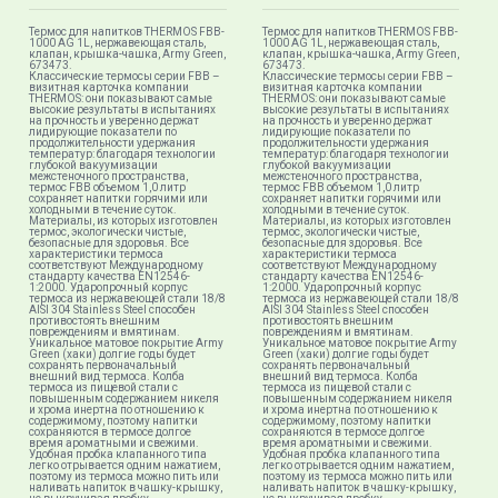
Термос для напитков THERMOS FBB-
Термос для напитков THERMOS FBB-
1000 AG 1L, нержавеющая сталь,
1000 AG 1L, нержавеющая сталь,
клапан, крышка-чашка, Army Green,
клапан, крышка-чашка, Army Green,
673473.
673473.
Классические термосы серии FBB –
Классические термосы серии FBB –
визитная карточка компании
визитная карточка компании
THERMOS: они показывают самые
THERMOS: они показывают самые
высокие результаты в испытаниях
высокие результаты в испытаниях
на прочность и уверенно держат
на прочность и уверенно держат
лидирующие показатели по
лидирующие показатели по
продолжительности удержания
продолжительности удержания
температур: благодаря технологии
температур: благодаря технологии
глубокой вакуумизации
глубокой вакуумизации
межстеночного пространства,
межстеночного пространства,
термос FBB объемом 1,0 литр
термос FBB объемом 1,0 литр
сохраняет напитки горячими или
сохраняет напитки горячими или
холодными в течение суток.
холодными в течение суток.
Материалы, из которых изготовлен
Материалы, из которых изготовлен
термос, экологически чистые,
термос, экологически чистые,
безопасные для здоровья. Все
безопасные для здоровья. Все
характеристики термоса
характеристики термоса
соответствуют Международному
соответствуют Международному
стандарту качества EN12546-
стандарту качества EN12546-
1:2000. Ударопрочный корпус
1:2000. Ударопрочный корпус
термоса из нержавеющей стали 18/8
термоса из нержавеющей стали 18/8
AISI 304 Stainless Steel способен
AISI 304 Stainless Steel способен
противостоять внешним
противостоять внешним
повреждениям и вмятинам.
повреждениям и вмятинам.
Уникальное матовое покрытие Army
Уникальное матовое покрытие Army
Green (хаки) долгие годы будет
Green (хаки) долгие годы будет
сохранять первоначальный
сохранять первоначальный
внешний вид термоса. Колба
внешний вид термоса. Колба
термоса из пищевой стали с
термоса из пищевой стали с
повышенным содержанием никеля
повышенным содержанием никеля
и хрома инертна по отношению к
и хрома инертна по отношению к
содержимому, поэтому напитки
содержимому, поэтому напитки
сохраняются в термосе долгое
сохраняются в термосе долгое
время ароматными и свежими.
время ароматными и свежими.
Удобная пробка клапанного типа
Удобная пробка клапанного типа
легко отрывается одним нажатием,
легко отрывается одним нажатием,
поэтому из термоса можно пить или
поэтому из термоса можно пить или
наливать напиток в чашку-крышку,
наливать напиток в чашку-крышку,