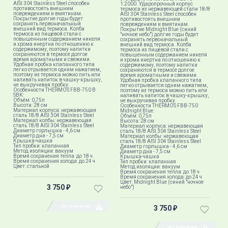
AISI 304 Stainless Steel способен
1:2000. Ударопрочный корпус
противостоять внешним
термоса из нержавеющей стали 18/8
повреждениям и вмятинам.
AISI 304 Stainless Steel способен
Покрытие долгие годы будет
противостоять внешним
сохранять первоначальный
повреждениям и вмятинам.
внешний вид термоса. Колба
Покрытие Midnight Blue (синий
термоса из пищевой стали с
"ночное небо") долгие годы будет
повышенным содержанием никеля
сохранять первоначальный
и хрома инертна по отношению к
внешний вид термоса. Колба
содержимому, поэтому напитки
термоса из пищевой стали с
сохраняются в термосе долгое
повышенным содержанием никеля
время ароматными и свежими.
и хрома инертна по отношению к
Удобная пробка клапанного типа
содержимому, поэтому напитки
легко отрывается одним нажатием,
сохраняются в термосе долгое
поэтому из термоса можно пить или
время ароматными и свежими.
наливать напиток в чашку-крышку,
Удобная пробка клапанного типа
не выкручивая пробку.
легко отрывается одним нажатием,
Особенности THERMOS FBB-750 B
поэтому из термоса можно пить или
SBK​:
наливать напиток в чашку-крышку,
Объём: 0,75л
не выкручивая пробку.
Высота: 28 см
Особенности THERMOS FBB-750
Материал корпуса: нержавеющая
Midnight Blue:
сталь 18/8 AISI 304 Stainless Steel
Объём: 0,75л
Материал колбы: нержавеющая
Высота: 28 см
сталь 18/8 AISI 304 Stainless Steel
Материал корпуса: нержавеющая
Диаметр горлышка - 4,6 см
сталь 18/8 AISI 304 Stainless Steel
Диаметр дна - 7,5 см
Материал колбы: нержавеющая
Крышка-чашка
сталь 18/8 AISI 304 Stainless Steel
Тип пробки: клапанная
Диаметр горлышка - 4,6 см
Метод изоляции: вакуум
Диаметр дна - 7,5 см
Время сохранения тепла: до 18 ч
Крышка-чашка
Время сохранения холода: до 24 ч
Тип пробки: клапанная
Цвет: стальной
Метод изоляции: вакуум
Время сохранения тепла: до 18 ч
Время сохранения холода: до 24 ч
Цвет: Midnight Blue (синий "ночное
3 750
небо")
₽
НЕТ В НАЛИЧИИ
3 750
₽
НЕТ В НАЛИЧИИ