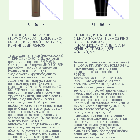
ТЕРМОС ДЛЯ НАПИТКОВ
ТЕРМОС ДЛЯ НАПИТКОВ
(ТЕРМОКРУЖКА) THERMOS JNO-
(ТЕРМОКРУЖКА) THERMOS KING
501 0.5L, КРУГОВОЙ ПОИЛЬНИК,
SK-1005 RCMB 0.47L,
КОРИЧНЕВЫЙ, 924636
НЕРЖАВЕЮЩАЯ СТАЛЬ, КЛАПАН,
КРЫШКА-ПРОБКА, ЦВЕТ
ЧЁРНЫЙ, 374905
Термос для напитков (термокружка)
THERMOS JNO-501 0.5L, круговой
поильник, коричневый, 924636.
Термос для напитков (термокружка)
Оригинальный термос JNO-501-ESP
THERMOS KING SK-1005 RCMB 0.47L,
разработан всемирно известной
нержавеющая сталь, клапан,
компанией THERMOS для
крышка-пробка, цвет чёрный,
ежедневного и круглогодичного
374905.
использования – он прекрасно
Термокружка THERMOS SK-1005
сохраняет температуру горячих
RCMB – это нержавеющая сталь
напитков не менее 12 часов, а
премиум-категории 18/8 AISI 304
холодных – 24 часа. В термосе JNO-
Stainless Steel, уникальные
501-ESP можно заваривать
технологии глубокой вакуумизации
витаминные напитки с кусочками
и бесшовной сварки обеспечивают
фруктов или ягод, или использовать
прочность, надёжность, высокие
кубики льда для смузи - особая
температурные характеристики –
конструкция двойной крышки-
напитки в ней остаются горячими не
пробки не позволит им выпасть при
менее 5 часов, а прохладными – в
питье. Открыть термос можно с пол-
течение всего рабочего дня.
оборота, поэтому им удобно
Благодаря супергладкой
пользоваться даже в движении, а
поверхности стали на внутренних
благодаря компактным размерам
стенках не задерживаются остатки
он легко помещается в
содержимого, не впитываются
автомобильный подстаканник или
запахи и термокружку легко мыть.
велосипедный держатель. Термос
Из термокружки можно пить, не
абсолютно герметичен и защищен от
снимая крышки, благодаря удобной
проливаний, поэтому, не опасаясь
задвижке, защищающей от
загрязнений, его можно хранить в
расплескивания напитка и
сумочке или рюкзаке. Компания