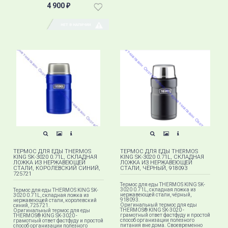
4 900
₽
НЕТ В НАЛИЧИИ
ТЕРМОС ДЛЯ ЕДЫ THERMOS
ТЕРМОС ДЛЯ ЕДЫ THERMOS
KING SK-3020 0.71L, СКЛАДНАЯ
KING SK-3020 0.71L, СКЛАДНАЯ
ЛОЖКА ИЗ НЕРЖАВЕЮЩЕЙ
ЛОЖКА ИЗ НЕРЖАВЕЮЩЕЙ
СТАЛИ, КОРОЛЕВСКИЙ СИНИЙ,
СТАЛИ, ЧЁРНЫЙ, 918093
725721
Термос для еды THERMOS KING SK-
3020 0.71L, складная ложка из
Термос для еды THERMOS KING SK-
нержавеющей стали, чёрный​,
3020 0.71L, складная ложка из
918093​.
нержавеющей стали, королевский
Оригинальный термос для еды
синий, 725721.
THERMOS® KING SK-3020 -
Оригинальный термос для еды
грамотный ответ фастфуду и простой
THERMOS® KING SK-3020 -
способ организации полезного
грамотный ответ фастфуду и простой
питания вне дома. Своевременно
способ организации полезного