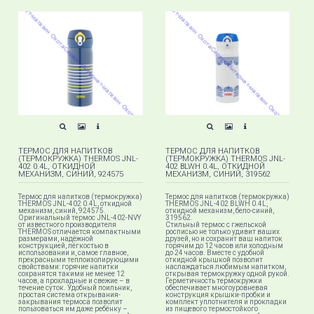
ТЕРМОС ДЛЯ НАПИТКОВ
ТЕРМОС ДЛЯ НАПИТКОВ
(ТЕРМОКРУЖКА) THERMOS JNL-
(ТЕРМОКРУЖКА) THERMOS JNL-
402 0.4L, ОТКИДНОЙ
402 BLWH 0.4L, ОТКИДНОЙ
МЕХАНИЗМ, СИНИЙ, 924575
МЕХАНИЗМ, СИНИЙ, 319562
Термос для напитков (термокружка)
Термос для напитков (термокружка)
THERMOS JNL-402 0.4L, откидной
THERMOS JNL-402 BLWH 0.4L,
механизм, синий, 924575.
откидной механизм, бело-синий,
Оригинальный термос JNL-402-NVY
319562.
от известного производителя
Стильный термос с гжельской
THERMOS отличается компактными
росписью не только удивит ваших
размерами, надёжной
друзей, но и сохранит ваш напиток
конструкцией, лёгкостью в
горячим до 12 часов или холодным
использовании и, самое главное,
до 24 часов. Вместе с удобной
прекрасными теплоизолирующими
откидной крышкой позволит
свойствами: горячие напитки
наслаждаться любимым напитком,
сохранятся такими не менее 12
открывая термокружку одной рукой.
часов, а прохладные и свежие – в
Герметичность термокружки
течение суток. Удобный поильник,
обеспечивает многоуровневая
простая система открывания-
конструкция крышки-пробки и
закрывания термоса позволит
комплект уплотнителя и прокладки
пользоваться им даже ребёнку –
из пищевого термостойкого