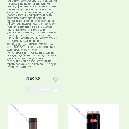
От самопроизвольного открывания
термос защищает специальное
кольцо фиксатор, поэтому его можно
носить в сумке или рюкзаке, не
опасаясь проливания напитка, а
дополнительную герметичность
обеспечивают прокладки и
уплотнители из пищевого силикона.
Любители велосипедных прогулок
или путешествий на автомобиле
могут разместить термос в
держателях или подстаканниках –
размеры термоса это позволяют.
Легкий и компактный, комфортный
и надежный, стильный и
современный термос THERMOS®
JNL-502-SKY – идеальное решение
для круглогодичного
использования, позволит утолять
жажду, где бы вы ни находились – по
дороге в офис или домой, на
прогулке или в путешествии, на
тренировках или в компании друзей
в минуты отдыха.
3 699
₽
НЕТ В НАЛИЧИИ