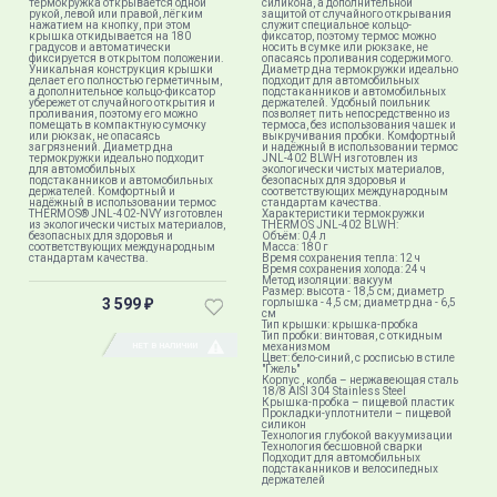
термокружка открывается одной
силикона, а дополнительной
рукой, левой или правой, лёгким
защитой от случайного открывания
нажатием на кнопку, при этом
служит специальное кольцо-
крышка откидывается на 180
фиксатор, поэтому термос можно
градусов и автоматически
носить в сумке или рюкзаке, не
фиксируется в открытом положении.
опасаясь проливания содержимого.
Уникальная конструкция крышки
Диаметр дна термокружки идеально
делает его полностью герметичным,
подходит для автомобильных
а дополнительное кольцо-фиксатор
подстаканников и автомобильных
убережет от случайного открытия и
держателей. Удобный поильник
проливания, поэтому его можно
позволяет пить непосредственно из
помещать в компактную сумочку
термоса, без использования чашек и
или рюкзак, не опасаясь
выкручивания пробки. Комфортный
загрязнений. Диаметр дна
и надёжный в использовании термос
термокружки идеально подходит
JNL-402 BLWH изготовлен из
для автомобильных
экологически чистых материалов,
подстаканников и автомобильных
безопасных для здоровья и
держателей. Комфортный и
соответствующих международным
надёжный в использовании термос
стандартам качества.
THERMOS® JNL-402-NVY изготовлен
Характеристики термокружки
из экологически чистых материалов,
THERMOS JNL-402 BLWH:
безопасных для здоровья и
Объём: 0,4 л
соответствующих международным
Масса: 180 г
стандартам качества.
Время сохранения тепла: 12 ч
Время сохранения холода: 24 ч
Метод изоляции: вакуум
Размер: высота - 18,5 см; диаметр
3 599
горлышка - 4,5 см; диаметр дна - 6,5
₽
см
Тип крышки: крышка-пробка
Тип пробки: винтовая, с откидным
НЕТ В НАЛИЧИИ
механизмом
Цвет: бело-синий, с росписью в стиле
"Гжель"
Корпус , колба – нержавеющая сталь
18/8 AISI 304 Stainless Steel
Крышка-пробка – пищевой пластик
Прокладки-уплотнители – пищевой
силикон
Технология глубокой вакуумизации
Технология бесшовной сварки
Подходит для автомобильных
подстаканников и велосипедных
держателей