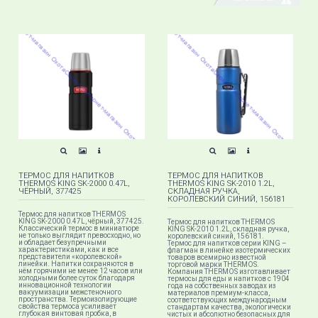
ТЕРМОС ДЛЯ НАПИТКОВ
ТЕРМОС ДЛЯ НАПИТКОВ
THERMOS KING SK-2000 0.47L,
THERMOS KING SK-2010 1.2L,
ЧЁРНЫЙ, 377425
СКЛАДНАЯ РУЧКА,
КОРОЛЕВСКИЙ СИНИЙ, 156181
Термос для напитков THERMOS
KING SK-2000 0.47L, чёрный, 377425.
Термос для напитков THERMOS
Классический термос в миниатюре
KING SK-2010 1.2L, складная ручка,
не только выглядит превосходно, но
королевский синий, 156181.
и обладает безупречными
Термос для напитков серии KING –
характеристиками, как и все
флагман в линейке изотермических
представители «королевской»
товаров всемирно известной
линейки. Напитки сохраняются в
торговой марки THERMOS.
нём горячими не менее 12 часов или
Компания THERMOS изготавливает
холодными более суток благодаря
термосы для еды и напитков с 1904
инновационной технологии
года на собственных заводах из
вакуумизации межстеночного
материалов премиум-класса,
пространства. Термоизолирующие
соответствующих международным
свойства термоса усиливает
стандартам качества, экологически
глубокая винтовая пробка, в
чистых и абсолютно безопасных для