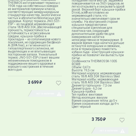
попадания пыли внутрь. Задвижка
THERMOS изготавливает термосы с
поворачивается на 360 градусов, ее
1904 года на собственных заводах
легко открывать и закрывать одной
из материалов премиум-класса,
рукой. Верхний борт крышки-пробки
соответствующих международным
DrinkLock® изготовлен из
стандартам качества, экологически
нержавеющей стали, что
чистых и абсолютно безопасных для
значительно увеличивает срок ее
здоровья. Корпус термоса JNO-501-
службы. На внутренней стороне
ESP – из пищевой нержавеющей
крышки предусмотрено
стали 18/8 AISI 304, обеспечивающей
специальное крепление для
прочность, термостойкость и
пакетика чая, создающее
устойчивость к агрессивным
дополнительное удобство для
средам; крышка-пробка и
заваривания напитка
прокладки – из сополимеров нового
непосредственно в термокружке. В
поколения, не содержащих бисфенол-
жаркое время года напитки дольше
А (BPA free), и гигиеничного и
останутся холодными и свежими,
гипоаллергенного силикона, не
если в термокружку поместить
выделяющих и не впитывающих
кубики льда - конструкция крышки-
посторонние запахи. Уникальный
пробки не позволит им выпасть при
термос JNO-501-ESP станет вашим
питье.
незаменимым помощником в
Особенности THERMOS SK-1005
поддержании вашего здоровья и
RCMB:
хорошего настроения в течение
Объём: 0,47л
всего дня.
Высота: 19,5 см
Материал корпуса: нержавеющая
сталь 18/8 AISI 304 Stainless Steel
Материал колбы: нержавеющая
3 699
₽
сталь 18/8 AISI 304 Stainless Steel
Диаметр горлышка - 7,5 см
Диаметр дна - 6,2 см
Крышка-пробка
НЕТ В НАЛИЧИИ
Тип пробки: винтовая
Метод изоляции: вакуум
Время сохранения тепла: до 5 ч
Время сохранения холода: до 9 ч
Цвет: чёрный
3 750
₽
НЕТ В НАЛИЧИИ