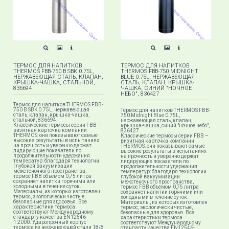
ТЕРМОС ДЛЯ НАПИТКОВ
ТЕРМОС ДЛЯ НАПИТКОВ
THERMOS FBB-750 B SBK 0.75L,
THERMOS FBB-750 MIDNIGHT
НЕРЖАВЕЮЩАЯ СТАЛЬ, КЛАПАН,
BLUE 0.75L, НЕРЖАВЕЮЩАЯ
КРЫШКА-ЧАШКА, СТАЛЬНОЙ,
СТАЛЬ, КЛАПАН, КРЫШКА-
836694
ЧАШКА, СИНИЙ "НОЧНОЕ
НЕБО", 836427
Термос для напитков THERMOS FBB-
750 B SBK​ 0.75L, нержавеющая
Термос для напитков THERMOS FBB-
сталь, клапан, крышка-чашка,
750 Midnight Blue 0.75L,
стальной, 836694.
нержавеющая сталь, клапан,
Классические термосы серии FBB –
крышка-чашка, синий "ночное небо",
визитная карточка компании
836427.
THERMOS: они показывают самые
Классические термосы серии FBB –
высокие результаты в испытаниях
визитная карточка компании
на прочность и уверенно держат
THERMOS: они показывают самые
лидирующие показатели по
высокие результаты в испытаниях
продолжительности удержания
на прочность и уверенно держат
температур: благодаря технологии
лидирующие показатели по
глубокой вакуумизации
продолжительности удержания
межстеночного пространства,
температур: благодаря технологии
термос FBB объемом 0,75 литра
глубокой вакуумизации
сохраняет напитки горячими или
межстеночного пространства,
холодными в течение суток.
термос FBB объемом 0,75 литра
Материалы, из которых изготовлен
сохраняет напитки горячими или
термос, экологически чистые,
холодными в течение суток.
безопасные для здоровья. Все
Материалы, из которых изготовлен
характеристики термоса
термос, экологически чистые,
соответствуют Международному
безопасные для здоровья. Все
стандарту качества EN12546-
характеристики термоса
1:2000. Ударопрочный корпус
соответствуют Международному
термоса из нержавеющей стали 18/8
стандарту качества EN12546-