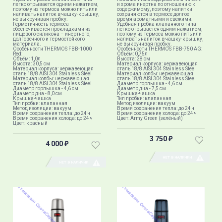
легко отрывается одним нажатием,
и хрома инертна по отношению к
поэтому из термоса можно пить или
содержимому, поэтому напитки
наливать напиток в чашку-крышку,
сохраняются в термосе долгое
не выкручивая пробку.
время ароматными и свежими.
Герметичность термоса
Удобная пробка клапанного типа
обеспечивается прокладками из
легко отрывается одним нажатием,
пищевого силикона – инертного,
поэтому из термоса можно пить или
долговечного и термостойкого
наливать напиток в чашку-крышку,
материала.
не выкручивая пробку.
Особенности THERMOS FBB-1000
Особенности THERMOS FBB-750 AG:
Red:
Объём: 0,75л
Объём: 1,0л
Высота: 28 см
Высота: 30,5 см
Материал корпуса: нержавеющая
Материал корпуса: нержавеющая
сталь 18/8 AISI 304 Stainless Steel
сталь 18/8 AISI 304 Stainless Steel
Материал колбы: нержавеющая
Материал колбы: нержавеющая
сталь 18/8 AISI 304 Stainless Steel
сталь 18/8 AISI 304 Stainless Steel
Диаметр горлышка - 4,6 см
Диаметр горлышка - 4,6 см
Диаметр дна - 7,5 см
Диаметр дна - 8,0 см
Крышка-чашка
Крышка-чашка
Тип пробки: клапанная
Тип пробки: клапанная
Метод изоляции: вакуум
Метод изоляции: вакуум
Время сохранения тепла: до 24 ч
Время сохранения тепла: до 24 ч
Время сохранения холода: до 24 ч
Время сохранения холода: до 24 ч
Цвет: Army Green (зелёный)
Цвет: красный
3 750
₽
4 000
₽
НЕТ В НАЛИЧИИ
НЕТ В НАЛИЧИИ