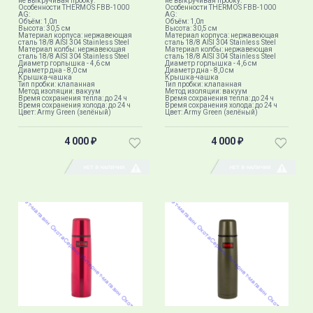
не выкручивая пробку.
не выкручивая пробку.
Особенности THERMOS FBB-1000
Особенности THERMOS FBB-1000
AG:
AG:
Объём: 1,0л
Объём: 1,0л
Высота: 30,5 см
Высота: 30,5 см
Материал корпуса: нержавеющая
Материал корпуса: нержавеющая
сталь 18/8 AISI 304 Stainless Steel
сталь 18/8 AISI 304 Stainless Steel
Материал колбы: нержавеющая
Материал колбы: нержавеющая
сталь 18/8 AISI 304 Stainless Steel
сталь 18/8 AISI 304 Stainless Steel
Диаметр горлышка - 4,6 см
Диаметр горлышка - 4,6 см
Диаметр дна - 8,0 см
Диаметр дна - 8,0 см
Крышка-чашка
Крышка-чашка
Тип пробки: клапанная
Тип пробки: клапанная
Метод изоляции: вакуум
Метод изоляции: вакуум
Время сохранения тепла: до 24 ч
Время сохранения тепла: до 24 ч
Время сохранения холода: до 24 ч
Время сохранения холода: до 24 ч
Цвет: Army Green (зелёный)
Цвет: Army Green (зелёный)
4 000
4 000
₽
₽
НЕТ В НАЛИЧИИ
НЕТ В НАЛИЧИИ