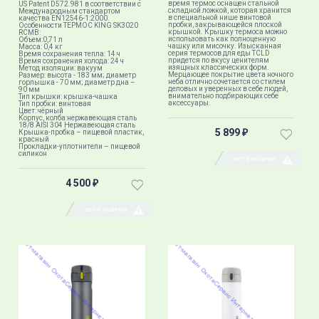
время термос оснащен стальной
US Patent D572.981 в соответствии с
складной ложкой, которая хранится
Международным стандартом
в специальной нише винтовой
качества EN12546-1:2000.
пробки, закрывающейся плоской
Особенности ТЕРМОС KING SK3020
крышкой. Крышку термоса можно
RCMB:
использовать как полноценную
Объем:0,71 л
чашку или мисочку. Изысканная
Масса: 0,4 кг
серия термосов для еды TCLD
Время сохранения тепла: 14 ч
придется по вкусу ценителям
Время сохранения холода: 24 ч
изящных классических форм.
Метод изоляции: вакуум
Мерцающее покрытие цвета ночного
Размер: высота - 183 мм; диаметр
неба отлично сочетается со стилем
горлышка - 70 мм; диаметр дна –
деловых и уверенных в себе людей,
90 мм
внимательно подбирающих себе
Тип крышки: крышка-чашка
аксессуары.
Тип пробки: винтовая
Цвет: чёрный
Корпус, колба:нержавеющая сталь
18/8 AISI 304 Нержавеющая сталь
5 899
Крышка-пробка – пищевой пластик,
₽
красный
Прокладки-уплотнители – пищевой
силикон
НЕТ В НАЛИЧИИ
4 500
₽
НЕТ В НАЛИЧИИ