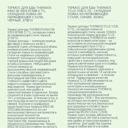
ТЕРМОС ДЛЯ ЕДЫ THERMOS
ТЕРМОС ДЛЯ ЕДЫ THERMOS
KING SK-3020 RCMB 0.71L,
TCLD-720S 0.72L, СКЛАДНАЯ
СКЛАДНАЯ ЛОЖКА ИЗ
ЛОЖКА ИЗ НЕРЖАВЕЮЩЕЙ
НЕРЖАВЕЮЩЕЙ СТАЛИ,
СТАЛИ, СИНИЙ, 303455
ЧЁРНЫЙ, 375810
Термос для еды THERMOS TCLD-720S
0.72L, складная ложка из
Термос для еды THERMOS KING SK-
нержавеющей стали, синий, 303455.
3020 RCMB 0.71L, складная ложка
Уникальный термос для еды TLCD
из нержавеющей стали, чёрный,
торговой марки THERMOS не имеет
375810.
аналогов в своей категории – он
Термос для еды – полезная замена
изготовлен из улучшенной пищевой
фастфуду и перекусу на бегу.
нержавеющей стали 316L с
Широкое горло, оптимальный объём,
повышенным содержанием хрома,
универсальная крышка-чашка,
никеля и молибдена, наличие
складная ложка из нержавеющей
которых усиливает термостойкость,
стали на надёжных шарнирах
повышает антикоррозионные
позволят полноценно пообедать
свойства и прочность термоса, тем
горячей домашней пищей вне дома
самым увеличивая срок его службы.
в любых условиях. Небьющиеся
Первые или вторые блюда
стенки термоса из
сохранятся в термосе горячими и
высококачественной нержавеющей
ароматными не менее 14 часов или
стали способны противостоять
холодными и свежими – в течение
внешним повреждениям, а
суток. Превосходное качество
благородное матовое покрытие
термоса TLCD обеспечивается за
глубокого графитового цвета
счет материалов премиум-
надолго сохранит первоначальный
категории и инновационных
вид изделия. Термос достаточно
технологий компании THERMOS,
компактный, чем удобен в
специализирующейся на
транспортировке и хранении. Блюда
производстве изотермической
сохранятся в нём горячими не менее
продукции с 1904 г. Все материалы,
14 ч, а холодными - в течение суток, и
из которых изготовлен термос,
при этом еда остается ароматной и
экологически чистые, безопасные
свежей. Высокие и правдивые
для здоровья и соответствуют
характеристики термоса KING SK-
международному стандарту
3020 обеспечиваются за счет
качества BS EN12546-1:2000.
высококачественных материалов и
Термос прост в уходе, абсолютно
уникальной технологии
герметичный, лёгкий и компактный,
вакуумизации межстеночного
чем удобен в транспортировке и
пространства, применяемых в
хранении. Для удобства приема
процессе его производства. Термос
пищи в любом месте и в любое
KING SK-3020 изготовлен по патенту