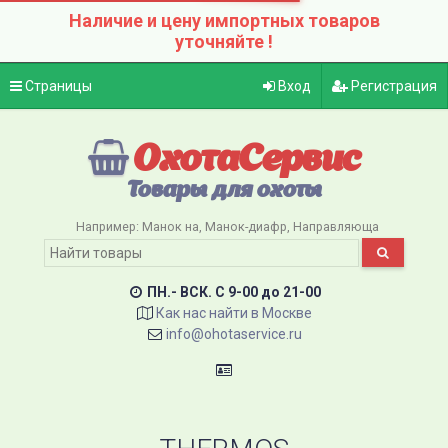
Наличие и цену импортных товаров
уточняйте !
Страницы
Вход
Регистрация
ОхотаСервис
Товары для охоты
Например:
Манок на
Манок-диафр
Направляюща
ПН.- ВСК. C 9-00 до 21-00
Как нас найти в Москве
info@ohotaservice.ru