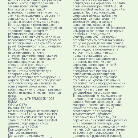
напитки в ней остаются горячими не
выполнены из устойчивой к
менее 5 часов, а прохладными – в
повреждениям нержавеющей стали
течение всего рабочего дня.
премиум-категории 18/8 AISI 304
Благодаря супергладкой
Stainless Steel - не боятся падений и
поверхности стали на внутренних
ударов. Противоскользящий
стенках не задерживаются остатки
силиконовый чехол добавляет
содержимого, не впитываются
удобства при использовании
запахи и термокружку легко мыть.
термоса-бутылки и служит
Из термокружки можно пить, не
дополнительной защитой от
снимая крышки, благодаря удобной
случайных повреждений. Термосом
задвижке, защищающей от
комфортно пользоваться во время
расплескивания напитка и
движения – специальная
попадания пыли внутрь. Задвижка
конструкция крышки-пробки
поворачивается на 360 градусов, ее
позволяет открывать и закрывать
легко открывать и закрывать одной
его одной рукой, левой или правой.
рукой. Верхний борт крышки-пробки
Открыть термос очень легко – в одно
DrinkLock® изготовлен из
касание, достаточно нажать на
нержавеющей стали, что
встроенную кнопку, и верхняя
значительно увеличивает срок ее
крышка откидывается,
службы. На внутренней стороне
автоматически фиксируется в
крышки предусмотрено
открытом положении и не
специальное крепление для
опрокидывается при питье. В
пакетика чая, создающее
конструкции крышки
дополнительное удобство для
предусмотрена кнопка-рычаг
заваривания напитка
дополнительной блокировки,
непосредственно в термокружке. В
предотвращающая случайное
жаркое время года напитки дольше
открывание. Удобный поильник
останутся холодными и свежими,
позволяет пить непосредственно из
если в термокружку поместить
термоса, без использования чашки.
кубики льда - конструкция крышки-
Поильник изготовлен из
пробки не позволит им выпасть при
сополиэфира нового поколения
питье.
Tritan, который не поглощает и не
Особенности THERMOS SK-1005
придает напиткам ароматы или
RCMW:
запахи. Это самый экологичный
Объём: 0,47л
материал, совмещающий лучшие
Высота: 19,5 см
свойства стекла и пластика –
Материал корпуса: нержавеющая
безопасность для здоровья,
сталь 18/8 AISI 304 Stainless Steel
термостойкость, прочность,
Материал колбы: нержавеющая
прозрачность и лёгкость. Для
сталь 18/8 AISI 304 Stainless Steel
переноски или крепления к рюкзаку
Диаметр горлышка - 7,5 см
или спортивной сумке крышка
Диаметр дна - 6,2 см
термоса оснащена складной ручкой-
Крышка-пробка
петлей. Соблюдать питьевой режим
Тип пробки: винтовая
во время тренировок, сохранить
Метод изоляции: вакуум
правильный и здоровый водный