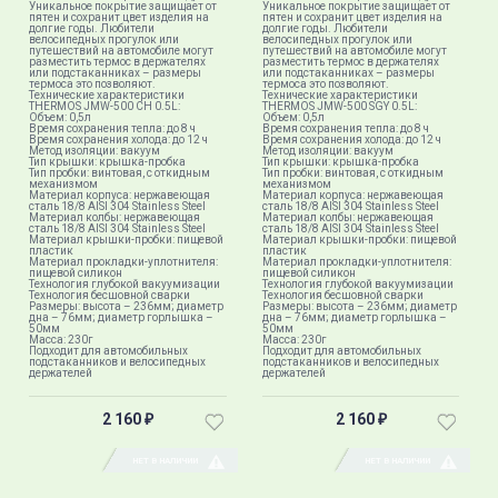
Уникальное покрытие защищает от
Уникальное покрытие защищает от
пятен и сохранит цвет изделия на
пятен и сохранит цвет изделия на
долгие годы. Любители
долгие годы. Любители
велосипедных прогулок или
велосипедных прогулок или
путешествий на автомобиле могут
путешествий на автомобиле могут
разместить термос в держателях
разместить термос в держателях
или подстаканниках – размеры
или подстаканниках – размеры
термоса это позволяют.
термоса это позволяют.
Технические характеристики
Технические характеристики
THERMOS JMW-500 CH 0.5L:
THERMOS JMW-500 SGY 0.5L:
Объем: 0,5л
Объем: 0,5л
Время сохранения тепла: до 8 ч
Время сохранения тепла: до 8 ч
Время сохранения холода: до 12 ч
Время сохранения холода: до 12 ч
Метод изоляции: вакуум
Метод изоляции: вакуум
Тип крышки: крышка-пробка
Тип крышки: крышка-пробка
Тип пробки: винтовая, с откидным
Тип пробки: винтовая, с откидным
механизмом
механизмом
Материал корпуса: нержавеющая
Материал корпуса: нержавеющая
сталь 18/8 AISI 304 Stainless Steel
сталь 18/8 AISI 304 Stainless Steel
Материал колбы: нержавеющая
Материал колбы: нержавеющая
сталь 18/8 AISI 304 Stainless Steel
сталь 18/8 AISI 304 Stainless Steel
Материал крышки-пробки: пищевой
Материал крышки-пробки: пищевой
пластик
пластик
Материал прокладки-уплотнителя:
Материал прокладки-уплотнителя:
пищевой силикон
пищевой силикон
Технология глубокой вакуумизации
Технология глубокой вакуумизации
Технология бесшовной сварки
Технология бесшовной сварки
Размеры: высота – 236мм; диаметр
Размеры: высота – 236мм; диаметр
дна – 76мм; диаметр горлышка –
дна – 76мм; диаметр горлышка –
50мм
50мм
Масса: 230г
Масса: 230г
Подходит для автомобильных
Подходит для автомобильных
подстаканников и велосипедных
подстаканников и велосипедных
держателей
держателей
2 160
2 160
₽
₽
НЕТ В НАЛИЧИИ
НЕТ В НАЛИЧИИ