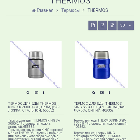
THERMOS
Главная
Термосы
THERMOS
30
ТЕРМОС ДЛЯ ЕДЫ THERMOS
ТЕРМОС ДЛЯ ЕДЫ THERMOS
KING SK-3000 0,47L, СКЛАДНАЯ
KING SK-3000 0.47L, СКЛАДНАЯ
ЛОЖКА, СТАЛЬНОЙ, 655332
ЛОЖКА, СИНИЙ, 409362
Термос для еды THERMOS KING SK-
Термос для еды THERMOS KING SK-
3000 0,47L, складная ложка,
3000 0.47L, складная ложка, синий,
стальной, 655332.
409362.
Термос для еды серии KING торговой
марки THERMOS – лучший вариант
Термос для еды серии KING
для полноценного обеда вне дома,
легендарного бренда THERMOS -
для автопутешествий, походов на
лучший вариант для полноценного