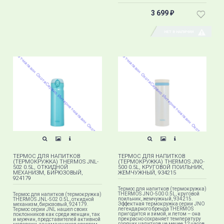
3 699
₽
НЕТ В НАЛИЧИИ
ТЕРМОС ДЛЯ НАПИТКОВ
ТЕРМОС ДЛЯ НАПИТКОВ
(ТЕРМОКРУЖКА) THERMOS JNL-
(ТЕРМОКРУЖКА) THERMOS JNO-
502 0.5L, ОТКИДНОЙ
500 0.5L, КРУГОВОЙ ПОИЛЬНИК,
МЕХАНИЗМ, БИРЮЗОВЫЙ,
ЖЕМЧУЖНЫЙ, 934215
924179
Термос для напитков (термокружка)
THERMOS JNO-500 0.5L, круговой
Термос для напитков (термокружка)
поильник, жемчужный, 934215.
THERMOS JNL-502 0.5L, откидной
Эффектная термокружка серии JNO
механизм, бирюзовый, 924179.
легендарного бренда THERMOS
Термос серии JNL нашел своих
пригодится и зимой, и летом – она
поклонников как среди женщин, так
прекрасно сохраняет температуру
и мужчин, представителей активной
горячих напитков не менее 12 часов,