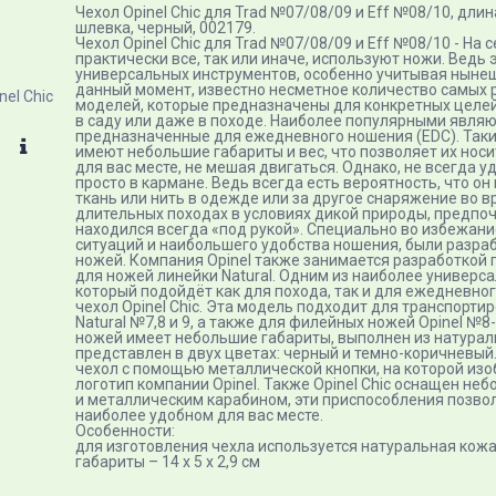
Чехол Opinel Chic для Trad №07/08/09 и Eff №08/10, длин
шлевка, черный, 002179.
Чехол Opinel Chic для Trad №07/08/09 и Eff №08/10 - На
практически все, так или иначе, используют ножи. Ведь 
универсальных инструментов, особенно учитывая нынеш
данный момент, известно несметное количество самых
моделей, которые предназначены для конкретных целей: 
в саду или даже в походе. Наиболее популярными явля
предназначенные для ежедневного ношения (EDC). Такие
имеют небольшие габариты и вес, что позволяет их нос
для вас месте, не мешая двигаться. Однако, не всегда у
просто в кармане. Ведь всегда есть вероятность, что о
ткань или нить в одежде или за другое снаряжение во в
длительных походах в условиях дикой природы, предпо
находился всегда «под рукой». Специально во избежан
ситуаций и наибольшего удобства ношения, были разра
ножей. Компания Opinel​ также занимается разработкой
для ножей линейки Natural. Одним из наиболее универс
который подойдёт как для похода, так и для ежедневно
чехол Opinel Chic. Эта модель подходит для транспорти
Natural №7,8 и 9, а также для филейных ножей Opinel​ №
ножей имеет небольшие габариты, выполнен из натурал
представлен в двух цветах: черный и темно-коричневый
чехол с помощью металлической кнопки, на которой и
логотип компании Opinel​. Также Opinel​ Chic оснащен н
и металлическим карабином, эти приспособления позво
наиболее удобном для вас месте.
Особенности:
для изготовления чехла используется натуральная кожа
габариты – 14 х 5 х 2,9 см