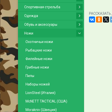
Спортивная стрельба
РАССКАЗАТЬ
Одежда
Обувь и аксессуары
Ножи
Охотничьи ножи
Рыбацкие ножи
Филейные ножи
Грибные ножи
Пилы
Наборы ножей
LionSteel (Италия)
McNETT TACTICAL (США)
Morakniv (Швеция)