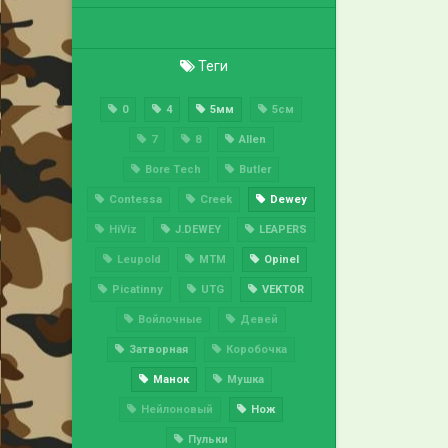
Теги
0
4
5мм
5см
7
8
Allen
Bore Tech
Butler
Contessa
Creek
Dewey
HiViz
J.DEWEY
LEAPERS
Leupold
MTM
Opinel
Picatinny
UTG
VEKTOR
Войлочные
Девей
Затворная
Коробочка
Манок
Мушка
Нейлоновый
Нож
Пульки