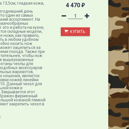
а 13,5см, гладкая кожа,
4 470
₽
 сегодняшний день
это один из самых
ний ассортимент. На
 разнообразных
это и работа на кухне,
ются складные модели,
КУПИТЬ
 ножи, как правило,
ить в любом удобном
добно носить нож
н может зацепиться за
ремя похода. Также при
чтительнее, чтобы нож
ие вышеуказанных
ботаны чехлы для
 подобных аксессуаров
альных вариантов,
го ношения, является
ровки ножей линейки
8-10. Данный чехол для
ьной кожи и
. Закрывается этот
зображен фирменный
ебольшой кожаной лямкой
ляют закрепить чехол в
;