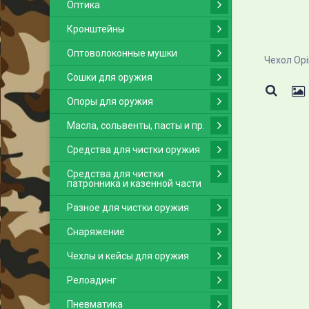
Оптика
Кронштейны
Оптоволоконные мушки
Сошки для оружия
Опоры для оружия
Масла, сольвенты, пасты и пр.
Средства для чистки оружия
Средства для чистки
патронника и казенной части
Разное для чистки оружия
Снаряжение
Чехлы и кейсы для оружия
Релоадинг
Пневматика