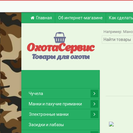
Главная
Об интернет-магазине
Как сделать
Например:
Мано
ОхотаСервис
Товары для охоты
Чучела
Манки и пахучие приманки
Электронные манки
Засидки и лабазы