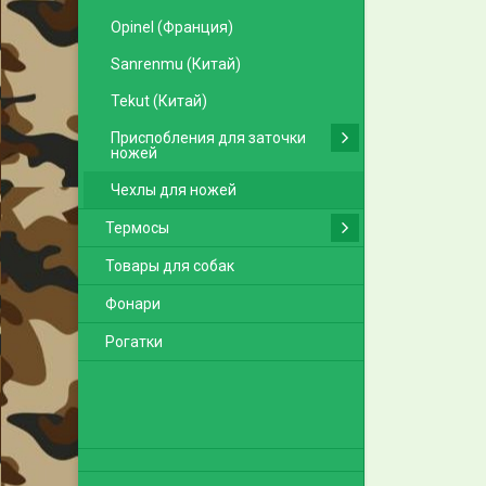
Opinel (Франция)
Sanrenmu (Китай)
Tekut (Китай)
Приспобления для заточки
ножей
Чехлы для ножей
Термосы
Товары для собак
Фонари
Рогатки