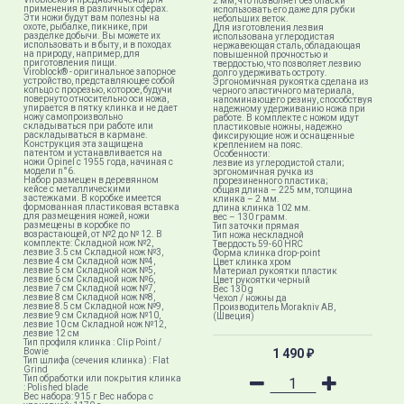
2 мм, что позволяет без опаски
применения в различных сферах.
использовать его даже для рубки
Эти ножи будут вам полезны на
небольших веток.
охоте, рыбалке, пикнике, при
Для изготовления лезвия
разделке добычи. Вы можете их
использована углеродистая
использовать и в быту, и в походах
нержавеющая сталь, обладающая
на природу, например, для
повышенной прочностью и
приготовления пищи.
твердостью, что позволяет лезвию
Viroblock® - оригинальное запорное
долго удерживать остроту.
устройство, представляющее собой
Эргономичная рукоятка сделана из
кольцо с прорезью, которое, будучи
черного эластичного материала,
повернуто относительно оси ножа,
напоминающего резину, способствуя
упирается в пятку клинка и не дает
надежному удерживанию ножа при
ножу самопроизвольно
работе. В комплекте с ножом идут
складываться при работе или
пластиковые ножны, надежно
раскладываться в кармане.
фиксирующие нож и оснащенные
Конструкция эта защищена
креплением на пояс.
патентом и устанавливается на
Особенности:
ножи Opinel с 1955 года, начиная с
лезвие из углеродистой стали;
модели n°6.
эргономичная ручка из
Набор размещен в деревянном
прорезиненного пластика;
кейсе с металлическими
общая длина – 225 мм, толщина
застежками. В коробке имеется
клинка – 2 мм.
формованная пластиковая вставка
длина клинка 102 мм.
для размещения ножей, ножи
вес – 130 грамм.
размещены в коробке по
Тип заточки прямая
возрастающей, от №2 до № 12. В
Тип ножа нескладной
комплекте: Складной нож №2,
Твердость 59-60 HRC
лезвие 3.5 см Складной нож №3,
Форма клинка drop-point
лезвие 4 см Складной нож №4,
Цвет клинка хром
лезвие 5 см Складной нож №5,
Материал рукоятки пластик
лезвие 6 см Складной нож №6,
Цвет рукоятки черный
лезвие 7 см Складной нож №7,
Вес 130 g
лезвие 8 см Складной нож №8,
Чехол / ножны да
лезвие 8.5 см Складной нож №9,
Производитель Morakniv AB,
лезвие 9 см Складной нож №10,
(Швеция)
лезвие 10 см Складной нож №12,
лезвие 12 см
Тип профиля клинка : Clip Point /
Bowie
1 490
₽
Тип шлифа (сечения клинка) : Flat
Grind
Тип обработки или покрытия клинка
: Polished blade
Вес набора: 915 г Вес набора с