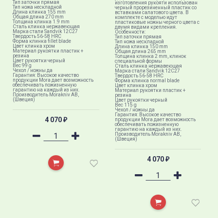
Тип заточки прямая
изготовления рукояти использован
Тип ножа нескладной
черный прорезиненный пластик со
Длина клинка 155 mm
вставками салатового цвета. В
Общая длина 270 mm
комплекте с моделью идут
Толщина клинка 1.9 mm
пластиковые ножны черного цвета с
Сталь клинка нержавеющая
двумя видами крепления.
Марка стали Sandvik 12C27
Особенности:
Твердость 56-58 HRC
Тип заточки прямая
Форма клинка fillet blade
Тип ножа нескладной
Цвет клинка хром
Длина клинка 150 mm
Материал рукоятки пластик +
Общая длина 265 mm
резина
Толщина клинка 2 mm, клинок
Цвет рукоятки черный
специальной формы​
Вес 99 g
Сталь клинка нержавеющая
Чехол / ножны да
Марка стали Sandvik 12C27
Гарантия: Высокое качество
Твердость 56-58 HRC
продукции Mora дает возможность
Форма клинка normal blade
обеспечивать пожизненную
Цвет клинка хром
гарантию на каждый из них.
Материал рукоятки пластик +
Производитель Morakniv AB,
резина
(Швеция)
Цвет рукоятки черный
Вес 115 g
Чехол / ножны да
Гарантия: Высокое качество
4 070
продукции Mora дает возможность
₽
обеспечивать пожизненную
гарантию на каждый из них.
Производитель Morakniv AB,
(Швеция)
4 070
₽