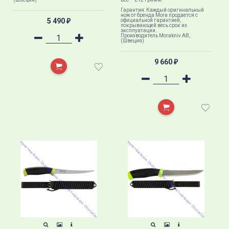
Гарантия: Каждый оригинальный
нож от бренда Mora продается с
5 490
официальной гарантией,
₽
покрывающей весь срок их
эксплуатации.
Производитель Morakniv AB,
(Швеция)
9 660
₽