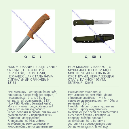
НОЖ MORAKNIV FLOATING KNIFE
НОЖ MORAKNIV KANSBOL, С
SRT SAFE, ПЛАВАЮЩИЙ,
МУЛЬТИКРЕПЛЕНИЕМ MULTI-
СЕРЕЙТОР, БЕЗ ОСТРИЯ,
MOUNT, УНИВЕРСАЛЬНЫЙ/
НЕРЖАВЕЮЩАЯ СТАЛЬ, 94ММ,
ОХОТНИЧИЙ, НЕРЖАВЕЮЩАЯ
СИГНАЛЬНЫЙ ОРАНЖЕВЫЙ,
СТАЛЬ, КЛИНОК 109ММ,
13131
ЗЕЛЁНЫЙ, 12645
Нож Morakniv Floating Knife SRT Safe,
Нож Morakniv Kansbol, с
плавающий, серейтор, без острия,
мультикреплением Multi-Mount​,
нержавеющая сталь, 94мм,
универсальный/охотничий,
сигнальный оранжевый, 13131.
нержавеющая сталь, клинок 109мм,
Нож FSK (Floating Serrated Knife) от
зелёный, 12645.
Morakniv имеет ряд особенностей
Нож Multi-Mount ориентирован на
для максимально удобного
самую широкую аудиторию,
использования в работе, связанной с
включающую в себя всех любителей
рыбной ловлей и водной стихией
активного досуга и поездок на
(дайвинг, мореходство).
природу. Модель сделана
Клинок длиной 96 мм имеет
фиксированной, а потому в
зазубренную режущую кромку,
состоянии выдерживать самые
которая обладает существенным
большие нагрузки. Такой нож