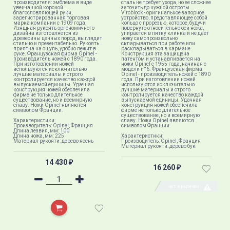
производителя: эмблема в виде
сталь не требует ухода, но ее сложнее
увенчанной короной
заточить до нужной остроты.
благословляющей руки,
Viroblock - оригинальное запорное
зарегистрированная торговая
устройство, представляющее собой
марка компании с 1909 года.
кольцо с прорезью, которое, будучи
Изящная рукоять эргономичного
повернуто относительно оси ножа,
дизайна изготовляется из
упирается в пятку клинка и не дает
древесины ценных пород, выглядит
ножу самопроизвольно
стильно и презентабельно. Рукоять
складываться при работе или
приятна на ощупь, удобно лежит в
раскладываться в кармане.
руке. Французская фирма Opinel -
Конструкция эта защищена
производитель ножей с 1890 года.
патентом и устанавливается на
При изготовлении ножей
ножи Opinel с 1955 года, начиная с
используются исключительно
модели n°6. Французская фирма
лучшие материалы и строго
Opinel - производитель ножей с 1890
контролируется качество каждой
года. При изготовлении ножей
выпускаемой единицы. Удачная
используются исключительно
конструкция ножей обеспечила
лучшие материалы и строго
фирме не только длительное
контролируется качество каждой
существование, но и всемирную
выпускаемой единицы. Удачная
славу. Ножи Opinel являются
конструкция ножей обеспечила
символом Франции.
фирме не только длительное
существование, но и всемирную
Характеристики:
славу. Ножи Opinel являются
Производитель: Opinel, Франция
символом Франции.
Длина лезвия, мм: 100
Длина ножа, мм: 225
Характеристики:
Материал рукояти: дерево ясень
Производитель: Opinel, Франция
Материал рукояти: дерево бук
14 430
₽
16 260
₽
НЕТ В НАЛИЧИИ