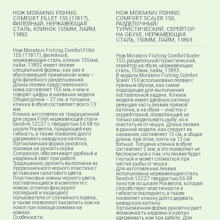
НОЖ MORAKNIV FISHING
НОЖ MORAKNIV FISHING
COMFORT FILLET 155 (11817),
COMFORT SCALER 150,
ФИЛЕЙНЫЙ, НЕРЖАВЕЮЩАЯ
РАЗДЕЛОЧНЫЙ/
СТАЛЬ, КЛИНОК 155ММ, ЛАЙМ,
ТУРИСТИЧЕСКИЙ, СЕРЕЙТОР
11892
НА ОБУХЕ, НЕРЖАВЕЮЩАЯ
СТАЛЬ, 150ММ, ЛАЙМ, 11893
Нож Morakniv Fishing Comfort Fillet
155 (11817), филейный,
Нож Morakniv Fishing Comfort Scaler
нержавеющая сталь, клинок 155мм,
150, разделочный/туристический,
лайм, 11892 имеет лезвие
серейтор на обухе, нержавеющая
специальной формы, как раз и
сталь, 150мм, лайм, 11893.
обусловившей применение ножа –
В модели Morakniv Fishing Comfort
для филейного разделывания.
Scaler 150 использовано лезвие с
Длина лезвия представленного
прямым обухом, как самое
ножа составляет 155 мм, о чем и
подходящее для выполнения
говорят цифры в названии модели.
поставленной задачи. Клинок
Общая длина – 27 см, а толщина
модели имеет двойную заточку:
клинка в обухе составляет всего 1,9
режущая часть лезвия прямой
мм.
заточки, а на обухе – участок с
Клинок изготовлен из традиционной
серрейторной, позволяющей не
для серии Fillet нержавеющей стали
только разделывать рыбу, но и
Sandvik 12C27 с твердостью 56-58 по
очистить ее от чешуи. Длина лезвия
шкале Роквелла, придающей ему
в данной модели, как следует из
гибкость, а также позволяя долго
названия, составляет 15 см, а общая
удерживать заводскую заточку.
длина, при этом, почти на 12 см
Эргономичная форма рукоятки,
больше. Толщина клинка в обухе
похожая на рукоять серии
составляет 2 мм, а это позволяет не
Companion, обеспечивает удобный и
беспокоиться о том, что лезвие будет
надежный хват при работе.
гнуться и может сломаться при
Традиционно, рукоять выполнена из
чистке рыбы от чешуи.
прорезиненного черного пластика с
Для изготовления лезвия
вставками салатового цвета.
использована нержавеющая сталь
Пластиковые ножны черного цвета,
Sandvik 12C27 твердостью 56-58
поставляющиеся в комплекте с
пунктов по шкале Роквелла, которая
ножом, отлично фиксируют
способствует эластичности и
последний и защищают
гибкости последнего, а также
пользователя от случайного пореза,
позволяет клинку долго держать
а также позволяют закрепить нож на
заводскую заточку.
поясе при помощи зажима на
Эргономичная форма рукоятки дает
ножнах.
возможность надежно и крепко
Особенности:
удерживать нож при работе. Для