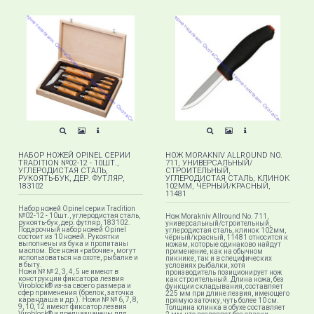
НАБОР НОЖЕЙ OPINEL СЕРИИ
НОЖ MORAKNIV ALLROUND NO.
TRADITION №02-12 - 10ШТ.,
711, УНИВЕРСАЛЬНЫЙ/
УГЛЕРОДИСТАЯ СТАЛЬ,
СТРОИТЕЛЬНЫЙ,
РУКОЯТЬ-БУК, ДЕР. ФУТЛЯР,
УГЛЕРОДИСТАЯ СТАЛЬ, КЛИНОК
183102
102ММ, ЧЁРНЫЙ/КРАСНЫЙ,
11481
Набор ножей Opinel серии Tradition
№02-12 - 10шт., углеродистая сталь,
Нож Morakniv Allround No. 711,
рукоять-бук, дер. футляр, 183102.
универсальный/строительный,
Подарочный набор ножей Opinel
углеродистая сталь, клинок 102мм,
состоит из 10 ножей. Рукоятки
чёрный/красный, 11481 относится к
выполнены из бука и пропитаны
ножам, которые одинаково найдут
маслом. Все ножи «рабочие», могут
применение, как на обычном
использоваться на охоте, рыбалке и
пикнике, так и в специфических
в быту.
условиях рыбалки, хотя
Ножи № № 2, 3, 4, 5 не имеют в
производитель позиционирует нож
конструкции фиксатора лезвия
как строительный. Длина ножа, без
Viroblock® из-за своего размера и
функции складывания, составляет
сфер применения (брелок, заточка
225 мм при длине лезвия, имеющего
карандаша и др.). Ножи № № 6, 7, 8,
прямую заточку, чуть более 10 см.
9, 10, 12 имеют фиксатор лезвия
Толщина клинка в обухе составляет
Viroblock® и предназначены для