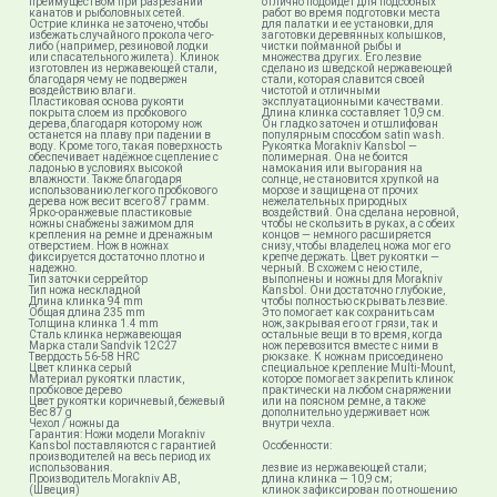
преимуществом при разрезании
отлично подойдет для подсобных
канатов и рыболовных сетей.
работ во время подготовки места
Острие клинка не заточено, чтобы
для палатки и ее установки, для
избежать случайного прокола чего-
заготовки деревянных колышков,
либо (например, резиновой лодки
чистки пойманной рыбы и
или спасательного жилета). Клинок
множества других. Его лезвие
изготовлен из нержавеющей стали,
сделано из шведской нержавеющей
благодаря чему не подвержен
стали, которая славится своей
воздействию влаги.
чистотой и отличными
Пластиковая основа рукояти
эксплуатационными качествами.
покрыта слоем из пробкового
Длина клинка составляет 10,9 см.
дерева, благодаря которому нож
Он гладко заточен и отшлифован
останется на плаву при падении в
популярным способом satin wash.
воду. Кроме того, такая поверхность
Рукоятка Morakniv Kansbol —
обеспечивает надёжное сцепление с
полимерная. Она не боится
ладонью в условиях высокой
намокания или выгорания на
влажности. Также благодаря
солнце, не становится хрупкой на
использованию легкого пробкового
морозе и защищена от прочих
дерева нож весит всего 87 грамм.
нежелательных природных
Ярко-оранжевые пластиковые
воздействий. Она сделана неровной,
ножны снабжены зажимом для
чтобы не скользить в руках, а с обеих
крепления на ремне и дренажным
концов — немного расширяется
отверстием. Нож в ножнах
снизу, чтобы владелец ножа мог его
фиксируется достаточно плотно и
крепче держать. Цвет рукоятки —
надежно.
черный. В схожем с нею стиле,
Тип заточки серрейтор
выполнены и ножны для Morakniv
Тип ножа нескладной
Kansbol. Они достаточно глубокие,
Длина клинка 94 mm
чтобы полностью скрывать лезвие.
Общая длина 235 mm
Это помогает как сохранить сам
Толщина клинка 1.4 mm
нож, закрывая его от грязи, так и
Сталь клинка нержавеющая
остальные вещи в то время, когда
Марка стали Sandvik 12C27
нож перевозится вместе с ними в
Твердость 56-58 HRC
рюкзаке. К ножнам присоединено
Цвет клинка серый
специальное крепление Multi-Mount,
Материал рукоятки пластик,
которое помогает закрепить клинок
пробковое дерево
практически на любом снаряжении
Цвет рукоятки коричневый, бежевый
или на поясном ремне, а также
Вес 87 g
дополнительно удерживает нож
Чехол / ножны да
внутри чехла.
Гарантия: Ножи модели Morakniv
Kansbol поставляются с гарантией
Особенности:
производителей на весь период их
использования.
лезвие из нержавеющей стали;
Производитель Morakniv AB,
длина клинка — 10,9 см;
(Швеция)
клинок зафиксирован по отношению