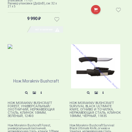
упаковкой: 1170 г
Размер упаковки (ДхШхВ), см: 32 x
21 x 5
9 990
₽
НЕТ В НАЛИЧИИ
НОЖ MORAKNIV BUSHCRAFT
НОЖ MORAKNIV BUSHCRAFT
FOREST, УНИВЕРСАЛЬНЫЙ/
SURVIVAL BLACK ULTIMATE
ОХОТНИЧИЙ, НЕРЖАВЕЮЩАЯ
KNIFE, ОГНИВО И ТОЧИЛКА,
СТАЛЬ, КЛИНОК 109ММ,
НЕРЖАВЕЮЩАЯ СТАЛЬ, КЛИНОК
ЗЕЛЁНЫЙ, 12493
109ММ, ЧЁРНЫЙ, 11835
Нож Morakniv Bushcraft Forest,
Нож Morakniv Bushcraft Survival
универсальный/охотничий,
Black Ultimate Knife, огниво и
нержавеющая сталь, клинок 109мм,
точилка, нержавеющая сталь,