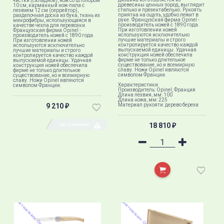
чистки (складной), нож со штопором
древесины ценных пород, выглядит
10 см, карманный нож-пила с
стильно и презентабельно. Рукоять
лезвием 12 см (серрейтор),
приятна на ощупь, удобно лежит в
разделочная доска из бука, ткань из
руке. Французская фирма Opinel -
микрофибры, использующаяся в
производитель ножей с 1890 года.
качестве чехла для перевозки.
При изготовлении ножей
Французская фирма Opinel -
используются исключительно
производитель ножей с 1890 года.
лучшие материалы и строго
При изготовлении ножей
контролируется качество каждой
используются исключительно
выпускаемой единицы. Удачная
лучшие материалы и строго
конструкция ножей обеспечила
контролируется качество каждой
фирме не только длительное
выпускаемой единицы. Удачная
существование, но и всемирную
конструкция ножей обеспечила
славу. Ножи Opinel являются
фирме не только длительное
символом Франции.
существование, но и всемирную
славу. Ножи Opinel являются
Характеристики:
символом Франции.
Производитель: Opinel, Франция
Длина лезвия, мм: 100
Длина ножа, мм: 225
9 210
Материал рукояти: дерево береза
₽
18 810
НЕТ В НАЛИЧИИ
₽