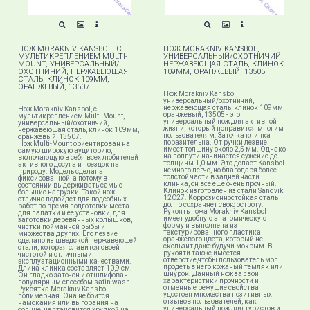
НОЖ MORAKNIV KANSBOL, С
НОЖ MORAKNIV KANSBOL,
МУЛЬТИКРЕПЛЕНИЕМ MULTI-
УНИВЕРСАЛЬНЫЙ/ОХОТНИЧИЙ,
MOUNT, УНИВЕРСАЛЬНЫЙ/
НЕРЖАВЕЮЩАЯ СТАЛЬ, КЛИНОК
ОХОТНИЧИЙ, НЕРЖАВЕЮЩАЯ
109ММ, ОРАНЖЕВЫЙ, 13505
СТАЛЬ, КЛИНОК 109ММ,
ОРАНЖЕВЫЙ, 13507
Нож Morakniv Kansbol,
универсальный/охотничий,
нержавеющая сталь, клинок 109мм,
Нож Morakniv Kansbol, с
оранжевый, 13505 - это
мультикреплением Multi-Mount​,
универсальный нож для активной
универсальный/охотничий,
жизни, который понравится многим
нержавеющая сталь, клинок 109мм,
пользователям. Заточка клинка
оранжевый, 13507.
поразительна. От ручки лезвие
Нож Multi-Mount ориентирован на
имеет толщину около 2,5 мм. Однако
самую широкую аудиторию,
на полпути начинается сужение до
включающую в себя всех любителей
толщины 1,0 мм. Это делает Kansbol
активного досуга и поездок на
немного легче, но благодаря более
природу. Модель сделана
толстой части в задней части
фиксированной, а потому в
клинка, он все еще очень прочный.
состоянии выдерживать самые
Клинок изготовлен из стали Sandvik
большие нагрузки. Такой нож
12C27. Коррозионностойкая сталь
отлично подойдет для подсобных
долго сохраняет свою остроту.
работ во время подготовки места
Рукоять ножа Morakniv Kansbol
для палатки и ее установки, для
имеет удобную анатомическую
заготовки деревянных колышков,
форму и выполнена из
чистки пойманной рыбы и
текстурированного пластика
множества других. Его лезвие
оранжевого цвета, который не
сделано из шведской нержавеющей
скользит даже будучи мокрым. В
стали, которая славится своей
рукояти также имеется
чистотой и отличными
отверстие,чтобы пользователь мог
эксплуатационными качествами.
продеть в него кожаный темляк или
Длина клинка составляет 10,9 см.
шнурок. Данный нож за свои
Он гладко заточен и отшлифован
характеристики прочности и
популярным способом satin wash.
отменные режущие свойства
Рукоятка Morakniv Kansbol —
удостоен множества позитивных
полимерная. Она не боится
отзывов пользователей, как
намокания или выгорания на
универсальный нож для туристов и
солнце, не становится хрупкой на