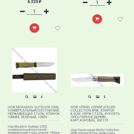
6 320
₽
НОЖ MORAKNIV OUTDOOR 2000,
НОЖ OPINEL СЕРИИ ATELIER
УНИВЕРСАЛЬНЫЙ/ОХОТНИЧИЙ,
COLLECTION №08, КЛИНОК
НЕРЖАВЕЮЩАЯ СТАЛЬ, КЛИНОК
8,5СМ, НЕРЖ.СТАЛЬ, РУКОЯТЬ-
109ММ, ЗЕЛЁНЫЙ, 10629
ОРЕХ/ЧЕРНОЕ ДЕРЕВО,
КАРТ.КОРОБКА, 002173
Нож Morakniv Outdoor 2000,
универсальный/охотничий,
Нож Opinel серии Atelier Collection
нержавеющая сталь, клинок 109мм,
№08, клинок 8,5см, нерж.сталь,