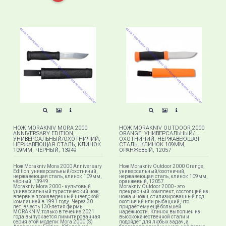
НОЖ MORAKNIV MORA 2000
НОЖ MORAKNIV OUTDOOR 2000
ANNIVERSARY EDITION,
ORANGE, УНИВЕРСАЛЬНЫЙ/
УНИВЕРСАЛЬНЫЙ/ОХОТНИЧИЙ,
ОХОТНИЧИЙ, НЕРЖАВЕЮЩАЯ
НЕРЖАВЕЮЩАЯ СТАЛЬ, КЛИНОК
СТАЛЬ, КЛИНОК 109ММ,
109ММ, ЧЁРНЫЙ, 13949
ОРАНЖЕВЫЙ, 12057
Нож Morakniv Mora 2000 Anniversary
Нож Morakniv Outdoor 2000 Orange,
Edition, универсальный/охотничий,
универсальный/охотничий,
нержавеющая сталь, клинок 109мм,
нержавеющая сталь, клинок 109мм,
чёрный, 13949.
оранжевый, 12057.
Morakniv Mora 2000 - культовый
Morakniv Outdoor 2000 - это
универсальный туристический нож,
прекрасный комплект, состоящий из
впервые произведенный шведской
ножа и ножн, стилизированный под
компанией в 1991 году. Через 30
охотничий или рыбацкий, что
лет, в честь 130-летия фирмы
придаёт ему ещё большей
MORAKNIV, только в течение 2021
надёжности. Клинок выполнен из
года выпускается лимитированная
высококачественной стали и
серия этой модели: Mora 2000 (S)
подойдёт для любых задач, а