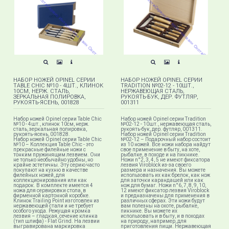
НАБОР НОЖЕЙ OPINEL СЕРИИ
НАБОР НОЖЕЙ OPINEL СЕРИИ
TABLE CHIC №10 - 4ШТ., КЛИНОК
TRADITION №02-12 - 10ШТ.,
10СМ, НЕРЖ. СТАЛЬ,
НЕРЖАВЕЮЩАЯ СТАЛЬ,
ЗЕРКАЛЬНАЯ ПОЛИРОВКА,
РУКОЯТЬ-БУК, ДЕР. ФУТЛЯР,
РУКОЯТЬ-ЯСЕНЬ, 001828
001311
Набор ножей Opinel серии Table Chic
Набор ножей Opinel серии Tradition
№10 - 4шт., клинок 10см, нерж.
№02-12 - 10шт., нержавеющая сталь,
сталь, зеркальная полировка,
рукоять-бук, дер. футляр, 001311.
рукоять-ясень, 001828.
Набор ножей Opinel серии Tradition
Набор ножей Opinel серии Table Chic
№02-12 – Подарочный набор состоит
№10 – Коллекция Table Chic - это
из 10 ножей. Все ножи набора найдут
прекрасные филейные ножи с
свое применение в быту, на хоте,
тонким пружинящим лезвием. Они
рыбалке, в походе и на пикнике.
не только необычайно удобны, но
Ножи n°2, 3, 4, 5 не имеют фиксатора
крайне эстетичны. Эту серию часто
лезвия Viroblock из-за своего
покупают на кухню в качестве
размера и назначения. Вы можете
филейных ножей, для
использовать их как брелок, как нож
коллекционирования или как
для заточки карандашей или как
подарок. В комплекте имеется 4
нож для бумаг. Ножи n°6, 7, 8, 9, 10,
ножа для сервировки стола, в
12 имеют фиксатор лезвия Viroblock
фирменной картонной коробке.
и предназначены для применения в
Клинок Trailing Point изготовлен из
различных сферах. Эти ножи будут
нержавеющей стали и не требует
вам полезны на охоте, рыбалке,
особого ухода. Режущая кромка
пикнике. Вы можете их
лезвия – гладкая, сечение клинка
использовать и в быту, и в походах
(тип шлифа) - Flat Grind. На лезвии
на природу, например, для
выгравирована маркировка
приготовления пищи. Нержавеющая