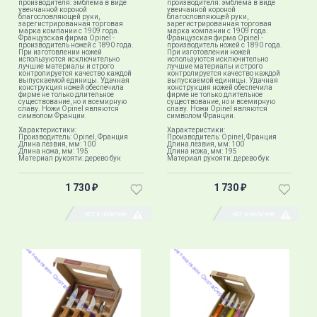
производителя: эмблема в виде
производителя: эмблема в виде
увенчанной короной
увенчанной короной
благословляющей руки,
благословляющей руки,
зарегистрированная торговая
зарегистрированная торговая
марка компании с 1909 года.
марка компании с 1909 года.
Французская фирма Opinel -
Французская фирма Opinel -
производитель ножей с 1890 года.
производитель ножей с 1890 года.
При изготовлении ножей
При изготовлении ножей
используются исключительно
используются исключительно
лучшие материалы и строго
лучшие материалы и строго
контролируется качество каждой
контролируется качество каждой
выпускаемой единицы. Удачная
выпускаемой единицы. Удачная
конструкция ножей обеспечила
конструкция ножей обеспечила
фирме не только длительное
фирме не только длительное
существование, но и всемирную
существование, но и всемирную
славу. Ножи Opinel являются
славу. Ножи Opinel являются
символом Франции.
символом Франции.
Характеристики:
Характеристики:
Производитель: Opinel, Франция
Производитель: Opinel, Франция
Длина лезвия, мм: 100
Длина лезвия, мм: 100
Длина ножа, мм: 195
Длина ножа, мм: 195
Материал рукояти: дерево бук
Материал рукояти: дерево бук
1 730
1 730
₽
₽
НЕТ В НАЛИЧИИ
НЕТ В НАЛИЧИИ