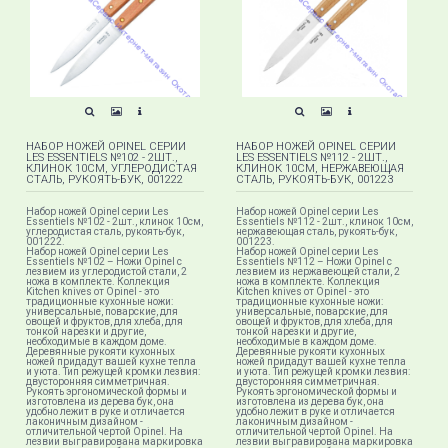
НАБОР НОЖЕЙ OPINEL СЕРИИ
НАБОР НОЖЕЙ OPINEL СЕРИИ
LES ESSENTIELS №102 - 2ШТ.,
LES ESSENTIELS №112 - 2ШТ.,
КЛИНОК 10СМ, УГЛЕРОДИСТАЯ
КЛИНОК 10СМ, НЕРЖАВЕЮЩАЯ
СТАЛЬ, РУКОЯТЬ-БУК, 001222
СТАЛЬ, РУКОЯТЬ-БУК, 001223
Набор ножей Opinel серии Les
Набор ножей Opinel серии Les
Essentiels №102 - 2шт., клинок 10см,
Essentiels №112 - 2шт., клинок 10см,
углеродистая сталь, рукоять-бук,
нержавеющая сталь, рукоять-бук,
001222.
001223.
Набор ножей Opinel серии Les
Набор ножей Opinel серии Les
Essentiels №102 – Ножи Opinel с
Essentiels №112 – Ножи Opinel с
лезвием из углеродистой стали, 2
лезвием из нержавеющей стали, 2
ножа в комплекте. Коллекция
ножа в комплекте. Коллекция
Kitchen knives от Opinel - это
Kitchen knives от Opinel - это
традиционные кухонные ножи:
традиционные кухонные ножи:
универсальные, поварские, для
универсальные, поварские, для
овощей и фруктов, для хлеба, для
овощей и фруктов, для хлеба, для
тонкой нарезки и другие,
тонкой нарезки и другие,
необходимые в каждом доме.
необходимые в каждом доме.
Деревянные рукояти кухонных
Деревянные рукояти кухонных
ножей придадут вашей кухне тепла
ножей придадут вашей кухне тепла
и уюта. Тип режущей кромки лезвия:
и уюта. Тип режущей кромки лезвия:
двусторонняя симметричная.
двусторонняя симметричная.
Рукоять эргономической формы и
Рукоять эргономической формы и
изготовлена из дерева бук, она
изготовлена из дерева бук, она
удобно лежит в руке и отличается
удобно лежит в руке и отличается
лаконичным дизайном -
лаконичным дизайном -
отличительной чертой Opinel. На
отличительной чертой Opinel. На
лезвии выгравирована маркировка
лезвии выгравирована маркировка