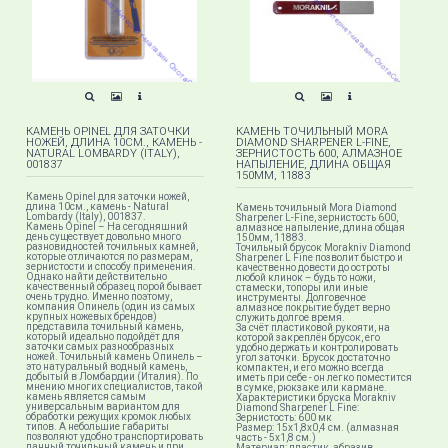
КАМЕНЬ OPINEL ДЛЯ ЗАТОЧКИ
КАМЕНЬ ТОЧИЛЬНЫЙ MORA
НОЖЕЙ, ДЛИНА 10СМ., КАМЕНЬ -
DIAMOND SHARPENER L-FINE,
NATURAL LOMBARDY (ITALY),
ЗЕРНИСТОСТЬ 600, АЛМАЗНОЕ
001837
НАПЫЛЕНИЕ, ДЛИНА ОБЩАЯ
150ММ, 11883
Камень Opinel для заточки ножей,
длина 10см., камень - Natural
Камень точильный Mora Diamond
Lombardy (Italy), 001837.
Sharpener L-Fine, зернистость 600,
Камень Opinel – На сегодняшний
алмазное напыление, длина общая
день существует довольно много
150мм, 11883.
разновидностей точильных камней,
Точильный брусок Morakniv Diamond
которые отличаются по размерам,
Sharpener L Fine позволит быстро и
зернистости и способу применения.
качественно довести до остроты
Однако найти действительно
любой клинок – будь то ножи,
качественный образец порой бывает
стамески, топоры или иные
очень трудно. Именно поэтому,
инструменты. Долговечное
компания Опинель (один из самых
алмазное покрытие будет верно
крупных ножевых брендов)
служить долгое время.
представила точильный камень,
За счёт пластиковой рукояти, на
который идеально подойдёт для
которой закреплён брусок, его
заточки самых разнообразных
удобно держать и контролировать
ножей. Точильный камень Опинель –
угол заточки. Брусок достаточно
это натуральный водный камень,
компактен, и его можно всегда
добытый в Ломбардии (Италия). По
иметь при себе - он легко поместится
мнению многих специалистов, такой
в сумке, рюкзаке или кармане.
камень является самым
Характеристики бруска Morakniv
универсальным вариантом для
Diamond Sharpener L Fine:
обработки режущих кромок любых
Зернистость: 600 мк
типов. А небольшие габариты
Размер: 15х1,8х0,4 см. (алмазная
позволяют удобно транспортировать
часть - 5х1,8 см.)
данный точильный камень и при
Материал: пластик, абразив