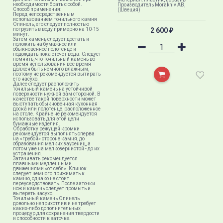
необходимости брать с собой.
Производитель Morakniv AB,
Способ применения:
(Швеция)​
Перед непосредственным
использованием точильного камня
Опинель, его следует полностью
погрузить в воду примерно на 10-15
2 600
₽
минут.
Затем камень следует достать и
положить на бумажное или
обыкновенное полотенце и
подождать пока стечёт вода. Следует
помнить, что точильный камень во
время использования всё время
должен быть немного влажным,
поэтому не рекомендуется вытирать
его насухо.
Далее следует расположить
точильный камень на устойчивой
поверхности нужной вам стороной. В
качестве такой поверхности может
выступать обыкновенная кухонная
доска или полотенце, расположенное
на столе. Крайне не рекомендуется
использовать для этой цели
бумажные изделия.
Обработку режущей кромки
рекомендуется выполнять сперва
на «грубой» стороне камня, до
образования мелких заусениц, а
потом уже на мелкозернистой - до их
устранения.
Затачивать рекомендуется
плавными медленными
движениями «от себя». Клинок
следует немного прижимать к
камню, однако не стоит
переусердствовать. После заточки
нож и камень следует промыть и
вытереть насухо.
Точильный камень Опинель
довольно неприхотлив и не требует
каких-либо дополнительных
процедур для сохранения твердости
и способности к заточке.