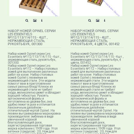
НАБОР НОЖЕЙ OPINEL СЕРИИ
НАБОР НОЖЕЙ OPINEL СЕРИИ
LES ESSENTIELS
LES ESSENTIELS
№112/113/114/115 - 4ШТ.,
№112/113/114/115 - 4ШТ.,
НЕРЖАВЕЮЩАЯ СТАЛЬ,
НЕРЖАВЕЮЩАЯ СТАЛЬ,
РУКОЯТЬ-БУК, 001300
РУКОЯТЬ-БУК, 4 ЦВЕТА, 001452
Набор ножей Opinel серии Les
Набор ножей Opinel серии Les
Essentiels №112/113/114/115 - 4шт.,
Essentiels №112/113/114/115 - 4шт.,
нержавеющая сталь, рукоять-бук,
нержавеющая сталь, рукоять-бук, 4
001300.
цвета, 001452.
Набор ножей Opinel серии Les
Набор ножей Opinel серии Les
Essentiels №112 – Набор столовых
Essentiels №112 – Набор столовых
ножей для выполнения различных
ножей для выполнения различных
работ на кухне. Набор столовых
работ на кухне. Набор столовых
ножей Opinel с лезвиями из
ножей Opinel с лезвиями из
нержавеющей стали. Эти модели
нержавеющей стали. Эти модели
помогут вам в приготовлении
помогут вам в приготовлении
самых разных блюд! Клинок из
самых разных блюд! Клинок из
нержавеющей стали не требует
нержавеющей стали не требует
ухода, великолепно режет и обладает
ухода, великолепно режет и обладает
хорошей гибкостью. Рукоять
хорошей гибкостью. Рукоять
эргономической формы и
эргономической формы и
изготовлена из дерева бук, она
изготовлена из дерева бук, она
удобно лежит в руке и отличается
удобно лежит в руке и отличается
лаконичным дизайном -
лаконичным дизайном -
отличительной чертой Opinel. На
отличительной чертой Opinel. На
лезвии выгравирована маркировка
лезвии выгравирована маркировка
производителя: эмблема в виде
производителя: эмблема в виде
увенчанной короной
увенчанной короной
благословляющей руки,
благословляющей руки,
зарегистрированная торговая
зарегистрированная торговая
марка компании с 1909 года. Угол
марка компании с 1909 года. Угол
заточки (градусов) : 20; Нож для
заточки (градусов) : 20; Нож для