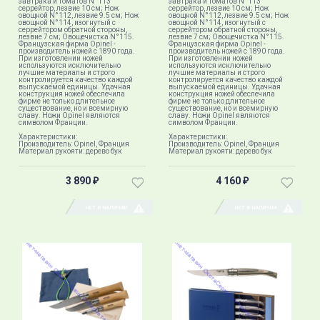
завтрака и томатов N°113
завтрака и томатов N°113
серрейтор, лезвие 10 см; Нож
серрейтор, лезвие 10 см; Нож
овощной N°112, лезвие 9.5 см; Нож
овощной N°112, лезвие 9.5 см; Нож
овощной N°114, изогнутый с
овощной N°114, изогнутый с
серрейтором обратной стороны,
серрейтором обратной стороны,
лезвие 7 см; Овощечистка N°115.
лезвие 7 см; Овощечистка N°115.
Французская фирма Opinel -
Французская фирма Opinel -
производитель ножей с 1890 года.
производитель ножей с 1890 года.
При изготовлении ножей
При изготовлении ножей
используются исключительно
используются исключительно
лучшие материалы и строго
лучшие материалы и строго
контролируется качество каждой
контролируется качество каждой
выпускаемой единицы. Удачная
выпускаемой единицы. Удачная
конструкция ножей обеспечила
конструкция ножей обеспечила
фирме не только длительное
фирме не только длительное
существование, но и всемирную
существование, но и всемирную
славу. Ножи Opinel являются
славу. Ножи Opinel являются
символом Франции.
символом Франции.
Характеристики:
Характеристики:
Производитель: Opinel, Франция
Производитель: Opinel, Франция
Материал рукояти: дерево бук
Материал рукояти: дерево бук
3 890
4 160
₽
₽
НЕТ В НАЛИЧИИ
НЕТ В НАЛИЧИИ