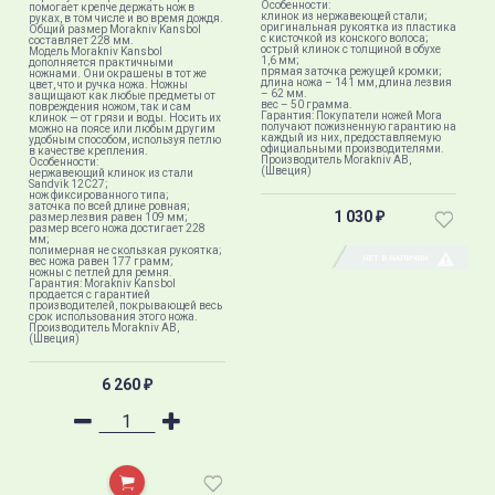
Особенности:
помогает крепче держать нож в
клинок из нержавеющей стали;
руках, в том числе и во время дождя.
оригинальная рукоятка из пластика
Общий размер Morakniv Kansbol
с кисточкой из конского волоса;
составляет 228 мм.
острый клинок с толщиной в обухе
Модель Morakniv Kansbol
1,6 мм;
дополняется практичными
прямая заточка режущей кромки;
ножнами. Они окрашены в тот же
длина ножа – 141 мм, длина лезвия
цвет, что и ручка ножа. Ножны
– 62 мм.
защищают как любые предметы от
вес – 50 грамма.
повреждения ножом, так и сам
Гарантия: Покупатели ножей Mora
клинок — от грязи и воды. Носить их
получают пожизненную гарантию на
можно на поясе или любым другим
каждый из них, предоставляемую
удобным способом, используя петлю
официальными производителями.
в качестве крепления.
Производитель Morakniv AB,
Особенности:
(Швеция)
нержавеющий клинок из стали
Sandvik 12C27;
нож фиксированного типа;
заточка по всей длине ровная;
1 030
размер лезвия равен 109 мм;
₽
размер всего ножа достигает 228
мм;
полимерная не скользкая рукоятка;
НЕТ В НАЛИЧИИ
вес ножа равен 177 грамм;
ножны с петлей для ремня.
Гарантия: Morakniv Kansbol
продается с гарантией
производителей, покрывающей весь
срок использования этого ножа.
Производитель Morakniv AB,
(Швеция)
6 260
₽