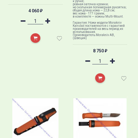
к ручке;
ровная заточка кромки;
не скользкая полимерная рукоятка;
4 060
общая длина ножа — 22,8 см;
₽
вес ножа - 177 грамм;
в комплекте — ножны Multi-Mount.
Гарантия: Ножи модели Morakniv
Kansbol поставляются с гарантией
производителей на весь период их
использования.
Производитель Morakniv AB,
(Швеция)
8 750
₽