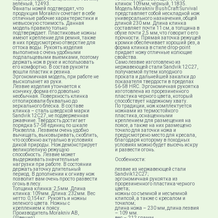
зелёный, 12493.
клинок 109мм, чёрный, 11835.
Фанаты ножей подтвердят, что
Модель Morakniv BushCraft Survival
продукция Morakniv сочетает в себе
представляет собой нескладной нож
отличные рабочие характеристики и
универсального назначения, общей
невысокую стоимость. Данная
длиной 230 мм. Длина клинка
модель правило только
составляет почти 11 см, а толщина в
подтверждает. Пластиковые ножны
обухе почти 2,5 мм, что говорит о его
имеют крепление для ремня, также
прочности. Прямая заточка режущей
в них предусмотрено отверстие для
кромки обеспечивает хороший рез, а
оттока воды. Рукоять изделия
форма клинка в стиле drop-point
выполнена с очень удобными
придает ножу отличные колющие
подпальцевыми выемками, поэтому
свойства.
держать нож в руке и использовать
Само лезвие изготовлено из
его комфортно. В состав рукояти
нержавеющей стали Sandvik 12C27,
вошли пластик и резина.
получаемой путем холодного
Эргономичная модель, при работе не
проката и дальнейшей закалки до
выскользнет из руки.
показателя твердости в пределах
Лезвие изделия утончается к
56-58 HRC. Эргономичная рукоятка
кончику, форма его довольно
изготовлена из прорезиненного
необычная. Поверхность клинка
пластика черного цвета, который
отполировали буквально до
способствует надежному хвату.
зеркального блеска. В составе
По традиции, нож комплектуется
клинка – сталь шведской марки
ножнами из термостойкого
Sandvik 12C27, не подверженная
пластика, оснащенными
ржавчине. Твёрдость достигает
креплением для размещения на
порядка 57-58 единиц по шкале
поясе, а также на них размещено
Роквелла. Лезвием очень удобно
точило для заточки ножа и
вычищать, выковыривать, скоблить,
предусмотрено место для кресала,
что особенно актуально в условиях
благодаря которому в походных
дикой природы. Нож демонстрирует
условиях можно будет высечь искру
великолепную режущую
и развести огонь.
способность. Лезвие может
выдерживать значительные
Особенности:
нагрузки при работе. В состоянии
держать заточку длительный
лезвие из нержавеющей стали
период. В дополнении к огниву нож
Sandvik12C27;
позволит вам очень просто развести
эргономичная рукоятка из
огонь в лесу.
прорезиненного пластика черного
Толщина клинка: 2,5мм. Длина
цвета;
клинка: 109мм. Длина: 232мм. Вес
ножны со съемной и несъемной
нетто: 0,154кг. Рукоять и ножны
клипсой, а также с кресалом и
зеленого цвета. Ножны с
точилом;
креплением к поясу.
длина ножа – 230 мм, длина лезвия
Производитель Morakniv AB,
– 109 мм.
(Швеция)
вес – 212 грамм.