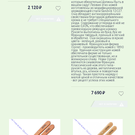
которые обязательно должны быть в
вашем саду! Лезвия этих ножей
2 120
₽
изготовлены из модифицированной
нержавеющей стали Sandvik 12C27.
Она обладает антикоррозийными
свойствами благодаря добавлению
НЕТ В НАЛИЧИИ
хрома и не требует специального
ухода. Содержание углерода в ней не
менее 0,40%, что обеспечивает
превосходную режущую кромку.
Рукояти выполнены из бука, бук из
Франции твёрдый, прочный и лёгкий
в обработке. Они окрашены в яркие
цвета - зелёный, розовый и
оранжевый. Французская фирма
Opinel - производитель ножей с 1890
года. Удачная конструкция ножей
обеспечила фирме не только
длительное существование, но и
всемирную славу. Ножи Opinel
являются символом Франции.
Классический нож этого типа -
рукоять из дерева, металлическая
втулка, ось, клинок и поворотное
кольцо. Такая простота наряду с
малой ценой и отличным качеством
- вот рецепт успеха этих ножей.
7 690
₽
НЕТ В НАЛИЧИИ