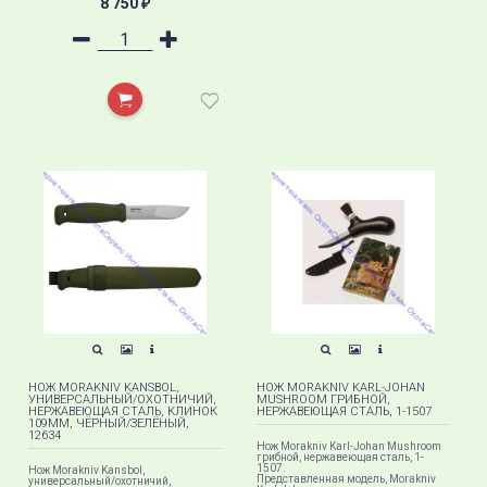
8 750
₽
НОЖ MORAKNIV KANSBOL,
НОЖ MORAKNIV KARL-JOHAN
УНИВЕРСАЛЬНЫЙ/ОХОТНИЧИЙ,
MUSHROOM ГРИБНОЙ,
НЕРЖАВЕЮЩАЯ СТАЛЬ, КЛИНОК
НЕРЖАВЕЮЩАЯ СТАЛЬ, 1-1507
109ММ, ЧЁРНЫЙ/ЗЕЛЁНЫЙ,
12634
Нож Morakniv Karl-Johan Mushroom
грибной, нержавеющая сталь, 1-
1507.
Нож Morakniv Kansbol,
Представленная модель, Morakniv
универсальный/охотничий,