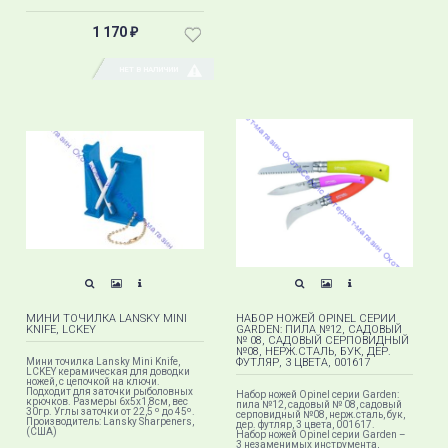
1 170
₽
НЕТ В НАЛИЧИИ
МИНИ ТОЧИЛКА LANSKY MINI
НАБОР НОЖЕЙ OPINEL СЕРИИ
KNIFE, LCKEY
GARDEN: ПИЛА №12, САДОВЫЙ
№ 08, САДОВЫЙ СЕРПОВИДНЫЙ
№08, НЕРЖ.СТАЛЬ, БУК, ДЕР.
Мини точилка Lansky Mini Knife,
ФУТЛЯР, 3 ЦВЕТА, 001617
LCKEY керамическая для доводки
ножей, с цепочкой на ключи.
Подходит для заточки рыболовных
Набор ножей Opinel серии Garden:
крючков. Размеры 6х5х1,8см, вес
пила №12, садовый № 08, садовый
30гр. Углы заточки от 22,5 º до 45º.
серповидный №08, нерж.сталь, бук,
Производитель: Lansky Sharpeners,
дер. футляр, 3 цвета, 001617.
(США)
Набор ножей Opinel серии Garden –
3 незаменимых инструмента,