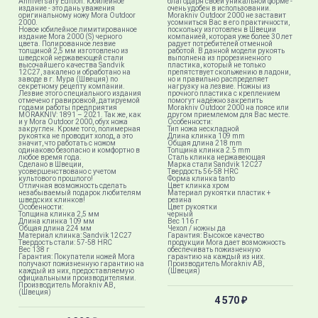
Anniversary Edition. Юбилейное
благодаря своей уникальной форме -
издание - это дань уважения
очень удобен в использовании.
оригинальному ножу Mora Outdoor
Morakniv Outdoor 2000 не заставит
2000.
усомниться Вас в его практичности,
Новое юбилейное лимитированное
поскольку изготовлен в Швеции
издание Mora 2000 (S) черного
компанией, которая уже более 30 лет
цвета. Полированное лезвие
радует потребителей отменной
толщиной 2,5 мм изготовлено из
работой. В данной модели рукоять
шведской нержавеющей стали
выполнена из прорезиненного
высочайшего качества Sandvik
пластика, который не только
12C27, закалено и обработано на
препятствует скольжению в ладони,
заводе в г. Мура (Швеция) по
но и правильно распределяет
секретному рецепту компании.
нагрузку на лезвие. Ножны из
Лезвие этого специального издания
прочного пластика с креплением
отмечено гравировкой, датируемой
помогут надёжно закрепить
годами работы предприятия
Morakniv Outdoor 2000 на поясе или
МORAKNIV: 1891 – 2021. Так же, как
другом приемлемом для Вас месте.
и у Mora Outdoor 2000, обух ножа
Особенности:
закруглен. Кроме того, полимерная
Тип ножа нескладной
рукоятка не проводит холод, а это
Длина клинка 109 mm
значит, что работать с ножом
Общая длина 218 mm
одинаково безопасно и комфортно в
Толщина клинка 2.5 mm
любое время года.
Сталь клинка нержавеющая
Сделано в Швеции,
Марка стали Sandvik 12C27
усовершенствовано с учетом
Твердость 56-58 HRC
культового прошлого!
Форма клинка tanto
Отличная возможность сделать
Цвет клинка хром
незабываемый подарок любителям
Материал рукоятки пластик +
шведских клинков!
резина
Особенности:
Цвет рукоятки
Толщина клинка 2,5 мм
черный​
Длина клинка 109 мм
Вес 116 г
Общая длина 224 мм
Чехол / ножны да
Материал клинка: Sandvik 12C27
Гарантия: Высокое качество
Твердость стали: 57-58 HRC
продукции Mora дает возможность
Вес 138 г
обеспечивать пожизненную
​Гарантия: Покупатели ножей Mora
гарантию на каждый из них.​
получают пожизненную гарантию на
Производитель Morakniv AB,
каждый из них, предоставляемую
(Швеция)
официальными производителями.​
Производитель Morakniv AB,
(Швеция)
4 570
₽