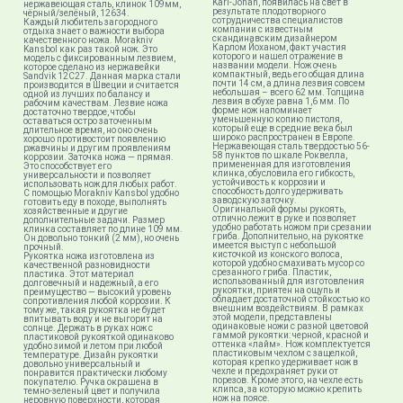
Karl-Johan, появилась на свет в
нержавеющая сталь, клинок 109мм,
результате плодотворного
чёрный/зелёный, 12634.
сотрудничества специалистов
Каждый любитель загородного
компании с известным
отдыха знает о важности выбора
скандинавским дизайнером
качественного ножа. Morakniv
Карлом Йоханом, факт участия
Kansbol как раз такой нож. Это
которого и нашел отражение в
модель с фиксированным лезвием,
названии модели. Нож очень
которое сделано из нержавейки
компактный, ведь его общая длина
Sandvik 12C27. Данная марка стали
почти 14 см, а длина лезвия совсем
производится в Швеции и считается
небольшая – всего 62 мм. Толщина
одной из лучших по балансу и
лезвия в обухе равна 1,6 мм. По
рабочим качествам. Лезвие ножа
форме нож напоминает
достаточно твердое, чтобы
уменьшенную копию пистоля,
оставаться остро заточенным
который еще в средние века был
длительное время, но оно очень
широко распространен в Европе.
хорошо противостоит появлению
Нержавеющая сталь твердостью 56-
ржавчины и другим проявлениям
58 пунктов по шкале Роквелла,
коррозии. Заточка ножа — прямая.
примененная для изготовления
Это способствует его
клинка, обусловила его гибкость,
универсальности и позволяет
устойчивость к коррозии и
использовать нож для любых работ.
способность долго удерживать
С помощью Morakniv Kansbol удобно
заводскую заточку.
готовить еду в походе, выполнять
Оригинальной формы рукоять,
хозяйственные и другие
отлично лежит в руке и позволяет
дополнительные задачи. Размер
удобно работать ножом при срезании
клинка составляет по длине 109 мм.
гриба. Дополнительно, на рукоятке
Он довольно тонкий (2 мм), но очень
имеется выступ с небольшой
прочный.
кисточкой из конского волоса,
Рукоятка ножа изготовлена из
которой удобно смахивать мусор со
качественной разновидности
срезанного гриба. Пластик,
пластика. Этот материал
использованный для изготовления
долговечный и надежный, а его
рукоятки, приятен на ощупь и
преимущество — высокий уровень
обладает достаточной стойкостью ко
сопротивления любой коррозии. К
внешним воздействиям. В рамках
тому же, такая рукоятка не будет
этой модели, представлены
впитывать воду и не выгорит на
одинаковые ножи с разной цветовой
солнце. Держать в руках нож с
гаммой рукоятки: черной, красной и
пластиковой рукояткой одинаково
оттенка «лайм». Нож комплектуется
удобно зимой и летом при любой
пластиковым чехлом с защелкой,
температуре. Дизайн рукоятки
которая крепко удерживает нож в
довольно универсальный и
чехле и предохраняет руки от
понравится практически любому
порезов. Кроме этого, на чехле есть
покупателю. Ручка окрашена в
клипса, за которую можно крепить
темно-зеленый цвет и получила
нож на поясе.
неровную поверхности, которая