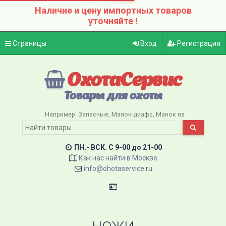
Наличие и цену импортных товаров
уточняйте !
Страницы
Вход
Регистрация
ОхотаСервис
Товары для охоты
Например:
Запасные
Манок-диафр
Манок на
ПН.- ВСК. C 9-00 до 21-00
Как нас найти в Москве
info@ohotaservice.ru