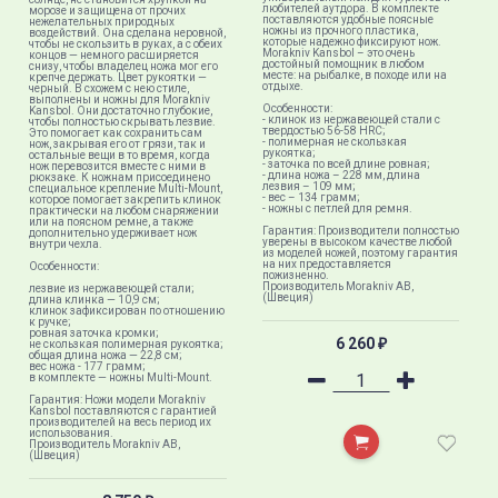
любителей аутдора. В комплекте
морозе и защищена от прочих
поставляются удобные поясные
нежелательных природных
ножны из прочного пластика,
воздействий. Она сделана неровной,
которые надежно фиксируют нож.
чтобы не скользить в руках, а с обеих
Morakniv Kansbol – это очень
концов — немного расширяется
достойный помощник в любом
снизу, чтобы владелец ножа мог его
месте: на рыбалке, в походе или на
крепче держать. Цвет рукоятки —
отдыхе.
черный. В схожем с нею стиле,
выполнены и ножны для Morakniv
Особенности:
Kansbol. Они достаточно глубокие,
- клинок из нержавеющей стали с
чтобы полностью скрывать лезвие.
твердостью 56-58 HRC;
Это помогает как сохранить сам
- полимерная не скользкая
нож, закрывая его от грязи, так и
рукоятка;
остальные вещи в то время, когда
- заточка по всей длине ровная;
нож перевозится вместе с ними в
- длина ножа – 228 мм, длина
рюкзаке. К ножнам присоединено
лезвия – 109 мм;
специальное крепление Multi-Mount,
- вес – 134 грамм;
которое помогает закрепить клинок
- ножны с петлей для ремня.
практически на любом снаряжении
или на поясном ремне, а также
Гарантия: Производители полностью
дополнительно удерживает нож
уверены в высоком качестве любой
внутри чехла.
из моделей ножей, поэтому гарантия
на них предоставляется
Особенности:
пожизненно.
Производитель Morakniv AB,
лезвие из нержавеющей стали;
(Швеция)
длина клинка — 10,9 см;
клинок зафиксирован по отношению
к ручке;
ровная заточка кромки;
6 260
не скользкая полимерная рукоятка;
₽
общая длина ножа — 22,8 см;
вес ножа - 177 грамм;
в комплекте — ножны Multi-Mount.
Гарантия: Ножи модели Morakniv
Kansbol поставляются с гарантией
производителей на весь период их
использования.
Производитель Morakniv AB,
(Швеция)