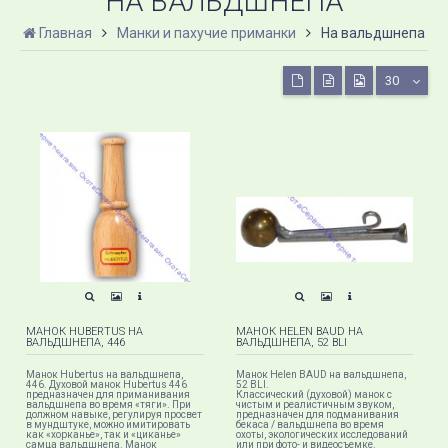
НА ВАЛЬДШНЕПА
Главная
Манки и пахучие приманки
На вальдшнепа
30
МАНОК HUBERTUS НА
МАНОК HELEN BAUD НА
ВАЛЬДШНЕПА, 446
ВАЛЬДШНЕПА, 52 BLI
Манок Hubertus на вальдшнепа,
Манок Helen BAUD на вальдшнепа,
446. Духовой манок Hubertus 446
52 BLI.
предназначен для приманивания
Классический (духовой) манок с
вальдшнепа во время «тяги». При
чистым и реалистичным звуком,
должном навыке, регулируя просвет
предназначен для подманивания
в мундштуке, можно имитировать
бекаса / вальдшнепа во время
как «хорканье», так и «циканье»
охоты, экологических исследований
самца вальдшнепа. Манок
или при фото- и видеосъемке.