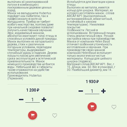
выполнен из никелированной
Используется для имитации крика
латуни в комбинации с
птицы.
лакированным деревом ценных
Выполнен из металла, имеется
пород.
кольцо для шнурка. Материал, из
Манок на вальдшнепа Hubertus
которого изготовлен манок - сплав
подойдет как любителю, так и
ARCAP AP1 (высокопрочный,
профессионалу в охоте на
антикоррозийный, немагнитный,
вальдшнепа. Прибор не требует
устойчивый к низким
особого мастерства, поэтому даже
температурам). Никелевое
при начальной сноровке позволит
покрытие.
получить качественное звучание.
Особенности: Легкий в
Звук, издаваемый манком,
использовании. Встроенный пищик.
абсолютно имитирует голос птицы в
Очень реалистичный звук. Ручная
спокойных условиях дикой природы.
настройка звука при производстве.
Манок выполнен из натурального
Манки от компании Helen Baud
дерева, стоек к различным
отличает особенная утончённость
погодным условиям, перепадам
изготовления и звучания. При
температуры, выдерживает
производстве своих манков
случайные удары и падения. Дерево
компания HelenBaud использует
покрыто лаком для увеличения
только экологически чистые
срока эксплуатации и эстетической
материалы. Кольцо для шейного
привлекательности. Манок
шнурка (подвеса).
немецкого производства не боится
Материал сплав ARCAP AP1. Вес, г.
воды. Небольшой вес и габариты
15. Длина, мм. 60. Вес в упаковке, г
также отражаются на удобстве
30. Наибольший диаметр, мм 14.
использования.
Производитель: Hubertus
(Германия)
1 930
₽
1 200
₽