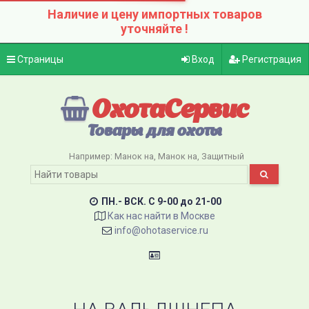
Наличие и цену импортных товаров
уточняйте !
Страницы
Вход
Регистрация
ОхотаСервис
Товары для охоты
Например:
Манок на
Манок на
Защитный
ПН.- ВСК. C 9-00 до 21-00
Как нас найти в Москве
info@ohotaservice.ru