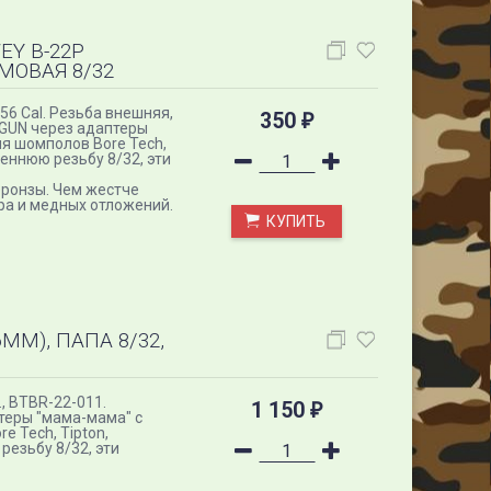
Y B-22P
ЙМОВАЯ 8/32
56 Cal. Резьба внешняя,
350
₽
GUN через адаптеры
ля шомполов Bore Tech,
еннюю резьбу 8/32, эти
бронзы. Чем жестче
ра и медных отложений.
КУПИТЬ
ММ), ПАПА 8/32,
., BTBR-22-011.
1 150
₽
теры "мама-мама" с
e Tech, Tipton,
езьбу 8/32, эти