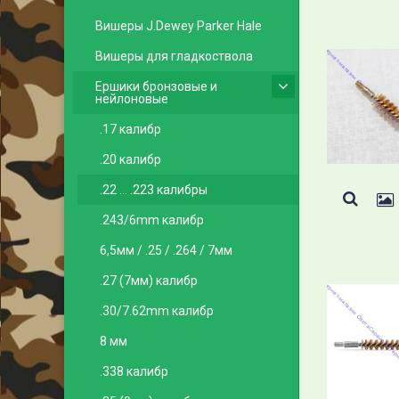
Вишеры J.Dewey Parker Hale
Вишеры для гладкоствола
Ершики бронзовые и
нейлоновые
.17 калибр
.20 калибр
.22 ... .223 калибры
.243/6mm калибр
6,5мм / .25 / .264 / 7мм
.27 (7мм) калибр
.30/7.62mm калибр
8 мм
.338 калибр