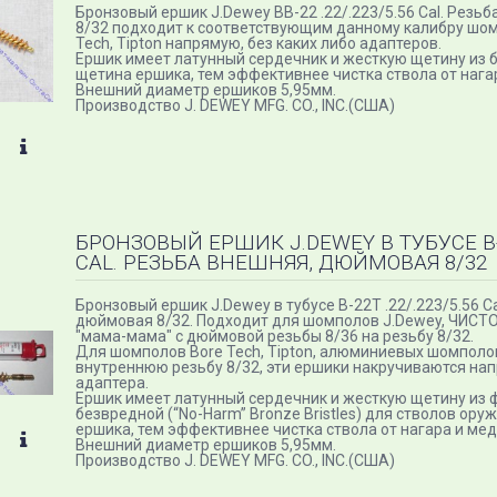
Бронзовый ершик J.Dewey BB-22 .22/.223/5.56 Cal. Резь
8/32 подходит к соответствующим данному калибру шом
Tech, Tipton напрямую, без каких либо адаптеров.
Ершик имеет латунный сердечник и жесткую щетину из 
щетина ершика, тем эффективнее чистка ствола от нага
Внешний диаметр ершиков 5,95мм.
Производство J. DEWEY MFG. CO., INC.(США)
БРОНЗОВЫЙ ЕРШИК J.DEWEY В ТУБУСЕ B-22
CAL. РЕЗЬБА ВНЕШНЯЯ, ДЮЙМОВАЯ 8/32
Бронзовый ершик J.Dewey в тубусе B-22T .22/.223/5.56 C
дюймовая 8/32​. Подходит для шомполов J.Dewey, ЧИСТ
"мама-мама" с дюймовой резьбы 8/36 на резьбу 8/32.
Для шомполов Bore Tech, Tipton, алюминиевых шомполо
внутреннюю резьбу 8/32, эти ершики накручиваются напр
адаптера.
Ершик имеет латунный сердечник и жесткую щетину из
безвредной (“No-Harm” Bronze Bristles) для стволов ор
ершика, тем эффективнее чистка ствола от нагара и ме
Внешний диаметр ершиков 5,95мм.
Производство J. DEWEY MFG. CO., INC.(США)