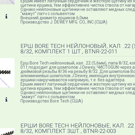
Ершик имеет латунный сердечник и жесткую щетину из 
щетина ершика, тем эффективнее чистка ствола от нага
Однако нейлоновые щетинки не оставляют медных следо
"мажут" патч с сольвентом.
Внешний диаметр ершиков 6,0мм.
Производство J. DEWEY MFG. CO., INC.(США)
ЕРШ BORE TECH НЕЙЛОНОВЫЙ, КАЛ. .22 (
8/32, КОМПЛЕКТ 1 ШТ., BTNR-22-011
Ерш Bore Tech нейлоновый, кал. .22 (5,6мм), папа 8/32, к
011 подходит для шомполов J.Dewey, ЧИСТОGUN через а
дюймовой резьбы 8/36 на резьбу 8/32. Для шомполов Bor
алюминиевых шомполов J.Dewey, имеющих внутреннюю р
ершики накручиваются напрямую, т.е. без адаптера.
Ершик имеет латунный сердечник и жесткую щетину из 
щетина ершика, тем эффективнее чистка ствола от нага
Однако нейлоновые щетинки не оставляют медных следо
"мажут" патч с сольвентом.
Производство Bore Tech (США)
ЕРШИ BORE TECH НЕЙЛОНОВЫЕ, КАЛ. .22 
8/32, КОМПЛЕКТ 3ШТ., BTNR-22-003