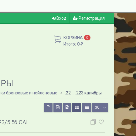
Вход
Регистрация
КОРЗИНА
0
Итого:
0
₽
ИБРЫ
ки бронзовые и нейлоновые
.22 ... .223 калибры
30
/5.56 CAL.