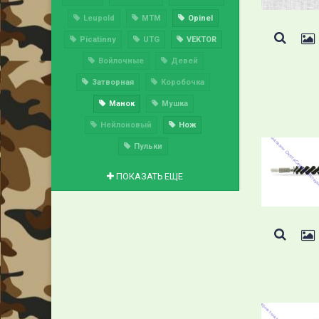
Leupold
MTM
Opinel
Picatinny
UTG
VEKTOR
Войлочные
Девей
Затворная
Коробочка
Манок
Мушка
Нейлоновый
Нож
Пульки
ПОКАЗАТЬ ЕЩЕ