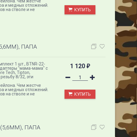
нейлона. Чем жестче
ра и медных отложений.
в на стволе и не
КУПИТЬ
5,6ММ), ПАПА
омплект 1 шт., BTNR-22-
1 120
₽
даптеры "мама-мама" с
e Tech, Tipton,
езьбу 8/32, эти
нейлона. Чем жестче
ра и медных отложений.
в на стволе и не
КУПИТЬ
(5,6ММ), ПАПА