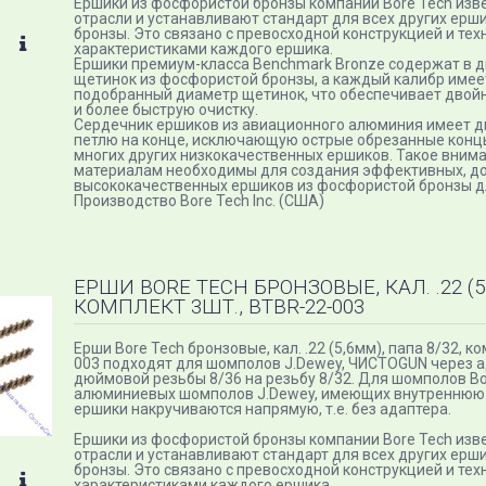
Ершики из фосфористой бронзы компании Bore Tech изве
отрасли и устанавливают стандарт для всех других ерш
бронзы. Это связано с превосходной конструкцией и те
характеристиками каждого ершика.
Ершики премиум-класса Benchmark Bronze содержат в д
щетинок из фосфористой бронзы, а каждый калибр имее
подобранный диаметр щетинок, что обеспечивает двой
и более быструю очистку.
Сердечник ершиков из авиационного алюминия имеет д
петлю на конце, исключающую острые обрезанные конц
многих других низкокачественных ершиков. Такое внима
материалам необходимы для создания эффективных, д
высококачественных ершиков из фосфористой бронзы д
Производство Bore Tech Inc. (США)
ЕРШИ BORE TECH БРОНЗОВЫЕ, КАЛ. .22 (5
КОМПЛЕКТ 3ШТ., BTBR-22-003
Ерши Bore Tech бронзовые, кал. .22 (5,6мм), папа 8/32, к
003 подходят для шомполов J.Dewey, ЧИСТОGUN через а
дюймовой резьбы 8/36 на резьбу 8/32. Для шомполов Bor
алюминиевых шомполов J.Dewey, имеющих внутреннюю р
ершики накручиваются напрямую, т.е. без адаптера.
Ершики из фосфористой бронзы компании Bore Tech изве
отрасли и устанавливают стандарт для всех других ерш
бронзы. Это связано с превосходной конструкцией и те
характеристиками каждого ершика.