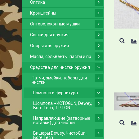
Оптика
Кронштейны
Оптоволоконные мушки
Сошки для оружия
Опоры для оружия
Масла, сольвенты, пасты и пр.
Средства для чистки оружия
Патчи, змейки, наборы для
чистки
Шомпола и фурнитура
Шомпола ЧИСТОGUN, Dewey,
Bore Tech, TIPTON
Направляющие (затворные
вставки) для чистки
Вишеры Dewey, ЧистоGun,
Bore Tech