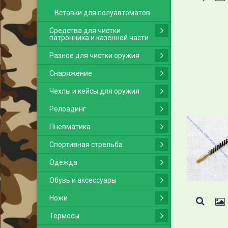
Вставки для полуавтоматов
Средства для чистки
патронника и казенной части
Разное для чистки оружия
Снаряжение
Чехлы и кейсы для оружия
Релоадинг
Пневматика
Спортивная стрельба
Одежда
Обувь и аксессуары
Ножи
Термосы