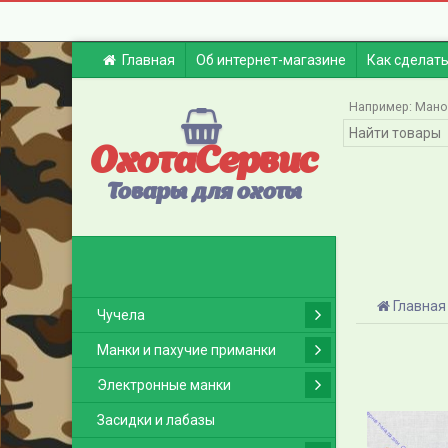
Главная
Об интернет-магазине
Как сделать
Например:
Мано
ОхотаСервис
Товары для охоты
Главная
Чучела
Манки и пахучие приманки
Электронные манки
Засидки и лабазы