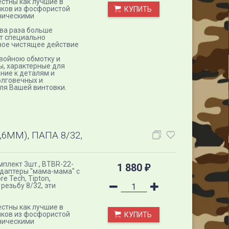
стны как лучшие в
иков из фосфористой
КУПИТЬ
хническими
ва раза больше
т специально
ное чистящее действие
войною обмотку и
ы, характерные для
ние к деталям и
олговечных и
ля Вашей винтовки.
,6ММ), ПАПА 8/32,
омплект 3шт., BTBR-22-
1 880
₽
даптеры "мама-мама" с
e Tech, Tipton,
езьбу 8/32, эти
стны как лучшие в
иков из фосфористой
КУПИТЬ
хническими