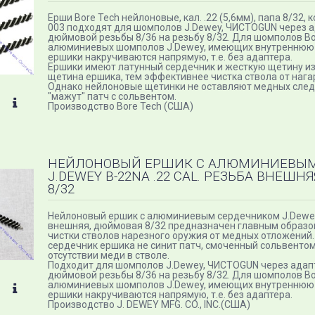
Ерши Bore Tech нейлоновые, кал. .22 (5,6мм), папа 8/32, 
003 подходят для шомполов J.Dewey, ЧИСТОGUN через а
дюймовой резьбы 8/36 на резьбу 8/32. Для шомполов Bor
алюминиевых шомполов J.Dewey, имеющих внутреннюю р
ершики накручиваются напрямую, т.е. без адаптера.
Ершики имеют латунный сердечник и жесткую щетину из
щетина ершика, тем эффективнее чистка ствола от нага
Однако нейлоновые щетинки не оставляют медных следо
"мажут" патч с сольвентом.
Производство Bore Tech (США)
НЕЙЛОНОВЫЙ ЕРШИК С АЛЮМИНИЕВЫМ
J.DEWEY B-22NA .22 CAL. РЕЗЬБА ВНЕШ
8/32
Нейлоновый ершик с алюминиевым сердечником J.Dewey 
внешняя, дюймовая 8/32 предназначен главным образо
чистки стволов нарезного оружия от медных отложени
сердечник ершика не синит патч, смоченный сольвентом
отсутствии меди в стволе.
Подходит для шомполов J.Dewey, ЧИСТОGUN через адап
дюймовой резьбы 8/36 на резьбу 8/32. Для шомполов Bor
алюминиевых шомполов J.Dewey, имеющих внутреннюю р
ершики накручиваются напрямую, т.е. без адаптера.
Производство J. DEWEY MFG. CO., INC.(США)