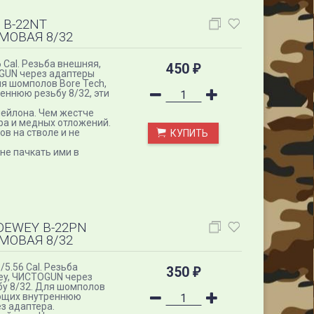
B-22NT
ЙМОВАЯ 8/32
 Cal. Резьба внешняя,
450
₽
GUN через адаптеры
ля шомполов Bore Tech,
еннюю резьбу 8/32, эти
нейлона. Чем жестче
ра и медных отложений.
в на стволе и не
КУПИТЬ
 не пачкать ими в
EWEY B-22PN
ЙМОВАЯ 8/32
5.56 Cal. Резьба
350
₽
ey, ЧИСТОGUN через
бу 8/32. Для шомполов
еющих внутреннюю
ез адаптера.