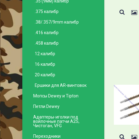
.35 (9мм) калибр
.375 калибр
.38/.357/9mm калибр
.416 калибр
.458 калибр
12 калибр
16 калибр
20 калибр
Ершики для AR-винтовок
Мопсы Dewey и Tipton
Петли Dewey
Адаптеры-иголки под
войлочные патчи A2S,
Чистоган, VFG
Переходники