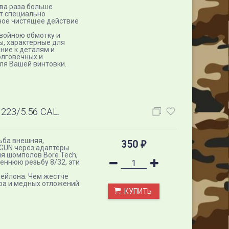
ва раза больше
т специально
ное чистящее действие
войною обмотку и
ы, характерные для
ние к деталям и
олговечных и
ля Вашей винтовки.
23/5.56 CAL.
зьба внешняя,
350
₽
GUN через адаптеры
ля шомполов Bore Tech,
еннюю резьбу 8/32, эти
нейлона. Чем жестче
ра и медных отложений.
КУПИТЬ