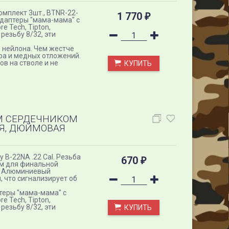
комплект 3шт., BTNR-22-
1 770
₽
даптеры "мама-мама" с
e Tech, Tipton,
езьбу 8/32, эти
 нейлона. Чем жестче
ра и медных отложений.
в на стволе и не
КУПИТЬ
 СЕРДЕЧНИКОМ
НЯЯ, ДЮЙМОВАЯ
B-22NA .22 Cal. Резьба
670
₽
м для финальной
й. Алюминиевый
, что сигнализирует об
теры "мама-мама" с
e Tech, Tipton,
езьбу 8/32, эти
КУПИТЬ