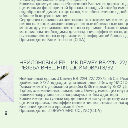
Ершики премиум-класса Benchmark Bronze содержат в д
щетинок из фосфористой бронзы, а каждый калибр имее
подобранный диаметр щетинок, что обеспечивает двой
и более быструю очистку.
Сердечник ершиков из авиационного алюминия имеет д
петлю на конце, исключающую острые обрезанные конц
многих других низкокачественных ершиков. Такое внима
материалам необходимы для создания эффективных, д
высококачественных ершиков из фосфористой бронзы д
Производство Bore Tech Inc. (США)
НЕЙЛОНОВЫЙ ЕРШИК DEWEY BB-22N .22/.2
РЕЗЬБА ВНЕШНЯЯ, ДЮЙМОВАЯ 8/32
Нейлоновый ершик J.Dewey BB-22N .22/.223/5.56 Cal. Ре
дюймовая 8/32 подходит для шомполов J.Dewey, ЧИСТО
"мама-мама" с дюймовой резьбы 8/36 на резьбу 8/32. Д
Tipton, алюминиевых шомполов J.Dewey, имеющих внутр
ершики накручиваются напрямую, т.е. без адаптера.
Ершик имеет латунный сердечник и жесткую щетину из 
щетина ершика, тем эффективнее чистка ствола от нага
Внешний диаметр ершиков 6,2мм.
Производство J. DEWEY MFG. CO., INC.(США)