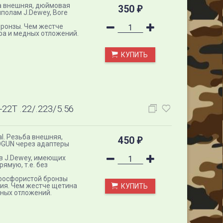
ба внешняя, дюймовая
350
₽
полам J.Dewey, Bore
бронзы. Чем жестче
ра и медных отложений.
КУПИТЬ
T .22/.223/5.56
al. Резьба внешняя,
450
₽
ОGUN через адаптеры
в J.Dewey, имеющих
ямую, т.е. без
 фосфористой бронзы
ужия. Чем жестче щетина
КУПИТЬ
дных отложений.