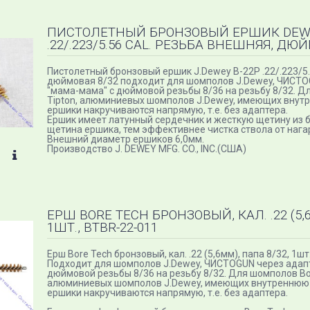
ПИСТОЛЕТНЫЙ БРОНЗОВЫЙ ЕРШИК DEWE
.22/.223/5.56 CAL. РЕЗЬБА ВНЕШНЯЯ, ДЮ
Пистолетный бронзовый ершик J.Dewey B-22P .22/.223/5.
дюймовая 8/32 подходит для шомполов J.Dewey, ЧИСТО
"мама-мама" с дюймовой резьбы 8/36 на резьбу 8/32. Д
Tipton, алюминиевых шомполов J.Dewey, имеющих внутр
ершики накручиваются напрямую, т.е. без адаптера.
Ершик имеет латунный сердечник и жесткую щетину из 
щетина ершика, тем эффективнее чистка ствола от нага
Внешний диаметр ершиков 6,0мм.
Производство J. DEWEY MFG. CO., INC.(США)
ЕРШ BORE TECH БРОНЗОВЫЙ, КАЛ. .22 (5,6
1ШТ., BTBR-22-011
Ерш Bore Tech бронзовый, кал. .22 (5,6мм), папа 8/32, 1шт
Подходит для шомполов J.Dewey, ЧИСТОGUN через адап
дюймовой резьбы 8/36 на резьбу 8/32. Для шомполов Bor
алюминиевых шомполов J.Dewey, имеющих внутреннюю р
ершики накручиваются напрямую, т.е. без адаптера.