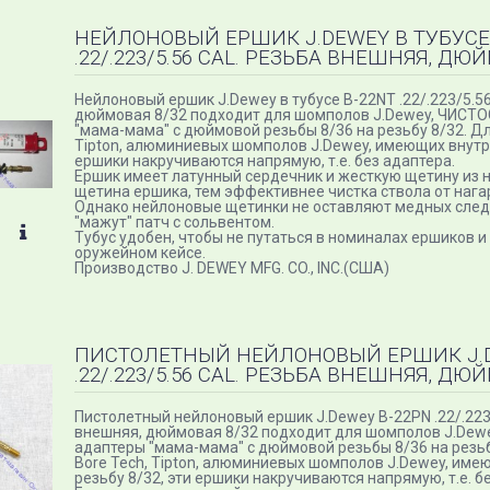
НЕЙЛОНОВЫЙ ЕРШИК J.DEWEY В ТУБУСЕ 
.22/.223/5.56 CAL. РЕЗЬБА ВНЕШНЯЯ, ДЮ
Нейлоновый ершик J.Dewey в тубусе B-22NT .22/.223/5.56
дюймовая 8/32 подходит для шомполов J.Dewey, ЧИСТО
"мама-мама" с дюймовой резьбы 8/36 на резьбу 8/32. Д
Tipton, алюминиевых шомполов J.Dewey, имеющих внутр
ершики накручиваются напрямую, т.е. без адаптера.
Ершик имеет латунный сердечник и жесткую щетину из 
щетина ершика, тем эффективнее чистка ствола от нага
Однако нейлоновые щетинки не оставляют медных следо
"мажут" патч с сольвентом.
Тубус удобен, чтобы не путаться в номиналах ершиков и
оружейном кейсе.
Производство J. DEWEY MFG. CO., INC.(США)
ПИСТОЛЕТНЫЙ НЕЙЛОНОВЫЙ ЕРШИК J.D
.22/.223/5.56 CAL. РЕЗЬБА ВНЕШНЯЯ, ДЮ
Пистолетный нейлоновый ершик J.Dewey B-22PN .22/.223/
внешняя, дюймовая 8/32 подходит для шомполов J.Dew
адаптеры "мама-мама" с дюймовой резьбы 8/36 на резь
Bore Tech, Tipton, алюминиевых шомполов J.Dewey, им
резьбу 8/32, эти ершики накручиваются напрямую, т.е. б