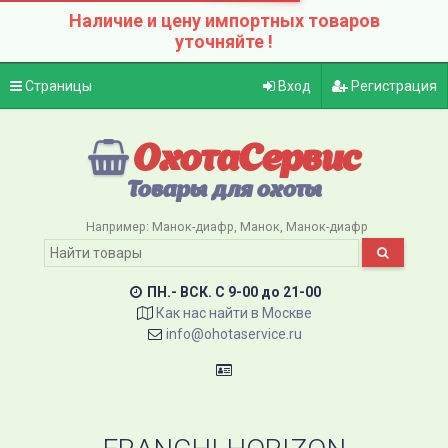
Наличие и цену импортных товаров
уточняйте !
Страницы
Вход
Регистрация
ОхотаСервис
Товары для охоты
Например:
Манок-диафр
Манок
Манок-диафр
ПН.- ВСК. C 9-00 до 21-00
Как нас найти в Москве
info@ohotaservice.ru