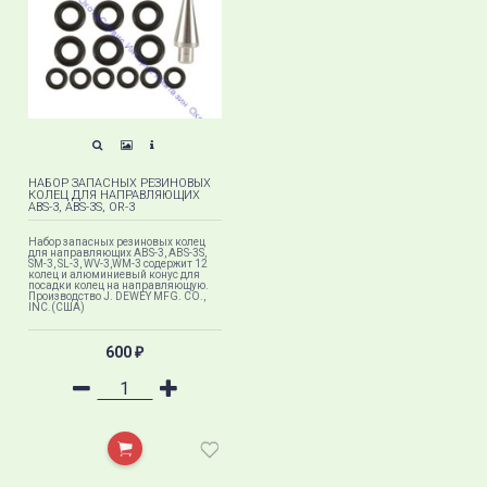
НАБОР ЗАПАСНЫХ РЕЗИНОВЫХ
КОЛЕЦ ДЛЯ НАПРАВЛЯЮЩИХ
ABS-3, ABS-3S, OR-3
Набор запасных резиновых колец
для направляющих ABS-3, ABS-3S,
SM-3, SL-3, WV-3,WM-3 содержит 12
колец и алюминиевый конус для
посадки колец на направляющую.
Производство J. DEWEY MFG. CO.,
INC.(США)
600
₽