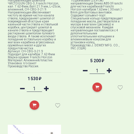
Направляющая шомпола
10 дюймовая (25,4 см)
ЧИСТОGUN CBG-3, Franchi Horizon,
направляющая Dewey ABS-3Franchi
кал. 7.62-8мм, болт 21.9 мм, L=25см,
для чистки карабинов Franchi
алюминий, CH-CBG-3-21.9.
Horizon калибров 7,62мм (.30 кал.) -
Направляющая обеспечивает
8mm для болтовых винтовок.
чистоту во время чистки канала
Содержит сольвент-порт.
ствола, предохраняет шомпол от
Специальное кольцо предотвращает
повреждений об острые края
попадание масла, растворителя и
казенной части ствола и ствольной
мусора в магазин (ресивер) и
коробки, центрирует шомпол в
спусковой механизм. Каждая
канале ствола и предотвращает
направляющая поставляется с 4
растирание шомполом пулевого
дополнительными
входа ствола. А также исключает
уплотнительными кольцами и
попадание в ствольную коробку и
алюминиевым конусом для
магазин карабина агрессивных
установки колец.
оружейных масел и других
Производство J. DEWEY MFG. CO.,
продуктов чистки.
INC.(США)
Артикул: CH-CBG-3-21.9
Подходит для калибра: 7.62-8мм
Марка оружия: Franchi Horizon
5 200
Материал: Алюминий/пластик
₽
Упаковка: п/э пакет
Производство Россия.
1 530
₽