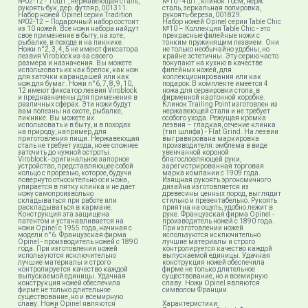
№02-12 - 10шт., нержавеющая сталь,
№10 - 4шт., клинок 10см, нерж.
рукоять-бук, дер. футляр, 001311.
сталь, зеркальная полировка,
Набор ножей Opinel серии Tradition
рукоять-береза, 001829.
№02-12 – Подарочный набор состоит
Набор ножей Opinel серии Table Chic
из 10 ножей. Все ножи набора найдут
№10 – Коллекция Table Chic​ - это
свое применение в быту, на хоте,
прекрасные филейные ножи с
рыбалке, в походе и на пикнике.
тонким пружинящим лезвием. Они
Ножи n°2, 3, 4, 5 не имеют фиксатора
не только необычайно удобны, но
лезвия Viroblock из-за своего
крайне эстетичны. Эту серию часто
размера и назначения. Вы можете
покупают на кухню в качестве
использовать их как брелок, как нож
филейных ножей, для
для заточки карандашей или как
коллекционирования или как
нож для бумаг. Ножи n°6, 7, 8, 9, 10,
подарок.В комплекте имеется 4
12 имеют фиксатор лезвия Viroblock
ножа для сервировки стола, в
и предназначены для применения в
фирменной картонной коробке.
различных сферах. Эти ножи будут
Клинок Trailing Point изготовлен из
вам полезны на охоте, рыбалке,
нержавеющей стали и не требует
пикнике. Вы можете их
особого ухода. Режущая кромка
использовать и в быту, и в походах
лезвия – гладкая, сечение клинка
на природу, например, для
(тип шлифа) - Flat Grind. На лезвии
приготовления пищи. Нержавеющая
выгравирована маркировка
сталь не требует ухода, но ее сложнее
производителя: эмблема в виде
заточить до нужной остроты.
увенчанной короной
Viroblock - оригинальное запорное
благословляющей руки,
устройство, представляющее собой
зарегистрированная торговая
кольцо с прорезью, которое, будучи
марка компании с 1909 года.
повернуто относительно оси ножа,
Изящная рукоять эргономичного
упирается в пятку клинка и не дает
дизайна изготовляется из
ножу самопроизвольно
древесины ценных пород, выглядит
складываться при работе или
стильно и презентабельно. Рукоять
раскладываться в кармане.
приятна на ощупь, удобно лежит в
Конструкция эта защищена
руке. Французская фирма Opinel -
патентом и устанавливается на
производитель ножей с 1890 года.
ножи Opinel с 1955 года, начиная с
При изготовлении ножей
модели n°6. Французская фирма
используются исключительно
Opinel - производитель ножей с 1890
лучшие материалы и строго
года. При изготовлении ножей
контролируется качество каждой
используются исключительно
выпускаемой единицы. Удачная
лучшие материалы и строго
конструкция ножей обеспечила
контролируется качество каждой
фирме не только длительное
выпускаемой единицы. Удачная
существование, но и всемирную
конструкция ножей обеспечила
славу. Ножи Opinel являются
фирме не только длительное
символом Франции.
существование, но и всемирную
славу. Ножи Opinel являются
Характеристики: