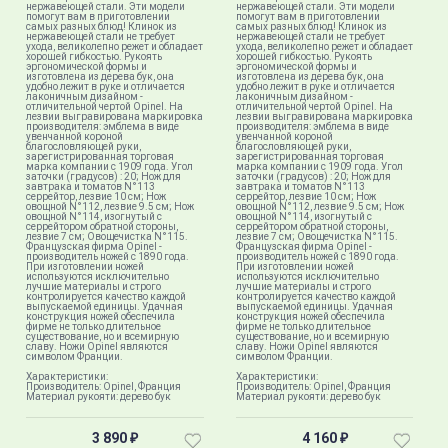
нержавеющей стали. Эти модели
нержавеющей стали. Эти модели
помогут вам в приготовлении
помогут вам в приготовлении
самых разных блюд! Клинок из
самых разных блюд! Клинок из
нержавеющей стали не требует
нержавеющей стали не требует
ухода, великолепно режет и обладает
ухода, великолепно режет и обладает
хорошей гибкостью. Рукоять
хорошей гибкостью. Рукоять
эргономической формы и
эргономической формы и
изготовлена из дерева бук, она
изготовлена из дерева бук, она
удобно лежит в руке и отличается
удобно лежит в руке и отличается
лаконичным дизайном -
лаконичным дизайном -
отличительной чертой Opinel. На
отличительной чертой Opinel. На
лезвии выгравирована маркировка
лезвии выгравирована маркировка
производителя: эмблема в виде
производителя: эмблема в виде
увенчанной короной
увенчанной короной
благословляющей руки,
благословляющей руки,
зарегистрированная торговая
зарегистрированная торговая
марка компании с 1909 года. Угол
марка компании с 1909 года. Угол
заточки (градусов) : 20; Нож для
заточки (градусов) : 20; Нож для
завтрака и томатов N°113
завтрака и томатов N°113
серрейтор, лезвие 10 см; Нож
серрейтор, лезвие 10 см; Нож
овощной N°112, лезвие 9.5 см; Нож
овощной N°112, лезвие 9.5 см; Нож
овощной N°114, изогнутый с
овощной N°114, изогнутый с
серрейтором обратной стороны,
серрейтором обратной стороны,
лезвие 7 см; Овощечистка N°115.
лезвие 7 см; Овощечистка N°115.
Французская фирма Opinel -
Французская фирма Opinel -
производитель ножей с 1890 года.
производитель ножей с 1890 года.
При изготовлении ножей
При изготовлении ножей
используются исключительно
используются исключительно
лучшие материалы и строго
лучшие материалы и строго
контролируется качество каждой
контролируется качество каждой
выпускаемой единицы. Удачная
выпускаемой единицы. Удачная
конструкция ножей обеспечила
конструкция ножей обеспечила
фирме не только длительное
фирме не только длительное
существование, но и всемирную
существование, но и всемирную
славу. Ножи Opinel являются
славу. Ножи Opinel являются
символом Франции.
символом Франции.
Характеристики:
Характеристики:
Производитель: Opinel, Франция
Производитель: Opinel, Франция
Материал рукояти: дерево бук
Материал рукояти: дерево бук
3 890
4 160
₽
₽