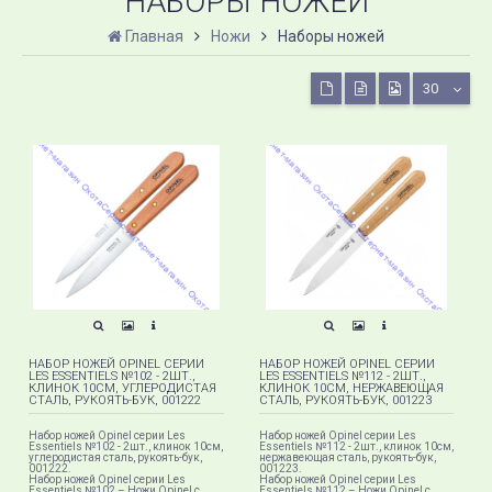
НАБОРЫ НОЖЕЙ
Главная
Ножи
Наборы ножей
30
НАБОР НОЖЕЙ OPINEL СЕРИИ
НАБОР НОЖЕЙ OPINEL СЕРИИ
LES ESSENTIELS №102 - 2ШТ.,
LES ESSENTIELS №112 - 2ШТ.,
КЛИНОК 10СМ, УГЛЕРОДИСТАЯ
КЛИНОК 10СМ, НЕРЖАВЕЮЩАЯ
СТАЛЬ, РУКОЯТЬ-БУК, 001222
СТАЛЬ, РУКОЯТЬ-БУК, 001223
Набор ножей Opinel серии Les
Набор ножей Opinel серии Les
Essentiels №102 - 2шт., клинок 10см,
Essentiels №112 - 2шт., клинок 10см,
углеродистая сталь, рукоять-бук,
нержавеющая сталь, рукоять-бук,
001222.
001223.
Набор ножей Opinel серии Les
Набор ножей Opinel серии Les
Essentiels №102 – Ножи Opinel с
Essentiels №112 – Ножи Opinel с