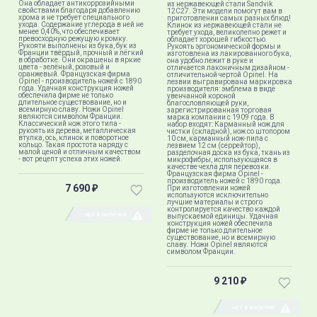
Она обладает антикоррозийными
из нержавеющей стали Sandvik
свойствами благодаря добавлению
12C27. Эти модели помогут вам в
хрома и не требует специального
приготовлении самых разных блюд!
ухода. Содержание углерода в ней не
Клинок из нержавеющей стали не
менее 0,40%, что обеспечивает
требует ухода, великолепно режет и
превосходную режущую кромку.
обладает хорошей гибкостью.
Рукояти выполнены из бука, бук из
Рукоять эргономической формы и
Франции твёрдый, прочный и лёгкий
изготовлена из лакированного бука,
в обработке. Они окрашены в яркие
она удобно лежит в руке и
цвета - зелёный, розовый и
отличается лаконичным дизайном -
оранжевый. Французская фирма
отличительной чертой Opinel. На
Opinel - производитель ножей с 1890
лезвии выгравирована маркировка
года. Удачная конструкция ножей
производителя: эмблема в виде
обеспечила фирме не только
увенчанной короной
длительное существование, но и
благословляющей руки,
всемирную славу. Ножи Opinel
зарегистрированная торговая
являются символом Франции.
марка компании с 1909 года. В
Классический нож этого типа -
набор входят: Карманный нож для
рукоять из дерева, металлическая
чистки (складной), нож со штопором
втулка, ось, клинок и поворотное
10 см, карманный нож-пила с
кольцо. Такая простота наряду с
лезвием 12 см (серрейтор),
малой ценой и отличным качеством
разделочная доска из бука, ткань из
- вот рецепт успеха этих ножей.
микрофибры, использующаяся в
качестве чехла для перевозки.
Французская фирма Opinel -
производитель ножей с 1890 года.
7 690
При изготовлении ножей
₽
используются исключительно
лучшие материалы и строго
контролируется качество каждой
НЕТ В НАЛИЧИИ
выпускаемой единицы. Удачная
конструкция ножей обеспечила
фирме не только длительное
существование, но и всемирную
славу. Ножи Opinel являются
символом Франции.
9 210
₽
НЕТ В НАЛИЧИИ