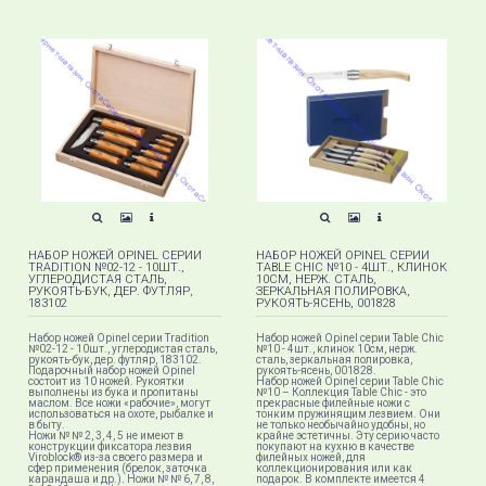
НАБОР НОЖЕЙ OPINEL СЕРИИ
НАБОР НОЖЕЙ OPINEL СЕРИИ
TRADITION №02-12 - 10ШТ.,
TABLE CHIC №10 - 4ШТ., КЛИНОК
УГЛЕРОДИСТАЯ СТАЛЬ,
10СМ, НЕРЖ. СТАЛЬ,
РУКОЯТЬ-БУК, ДЕР. ФУТЛЯР,
ЗЕРКАЛЬНАЯ ПОЛИРОВКА,
183102
РУКОЯТЬ-ЯСЕНЬ, 001828
Набор ножей Opinel серии Tradition
Набор ножей Opinel серии Table Chic
№02-12 - 10шт., углеродистая сталь,
№10 - 4шт., клинок 10см, нерж.
рукоять-бук, дер. футляр, 183102.
сталь, зеркальная полировка,
Подарочный набор ножей Opinel
рукоять-ясень, 001828.
состоит из 10 ножей. Рукоятки
Набор ножей Opinel серии Table Chic
выполнены из бука и пропитаны
№10 – Коллекция Table Chic - это
маслом. Все ножи «рабочие», могут
прекрасные филейные ножи с
использоваться на охоте, рыбалке и
тонким пружинящим лезвием. Они
в быту.
не только необычайно удобны, но
Ножи № № 2, 3, 4, 5 не имеют в
крайне эстетичны. Эту серию часто
конструкции фиксатора лезвия
покупают на кухню в качестве
Viroblock® из-за своего размера и
филейных ножей, для
сфер применения (брелок, заточка
коллекционирования или как
карандаша и др.). Ножи № № 6, 7, 8,
подарок. В комплекте имеется 4