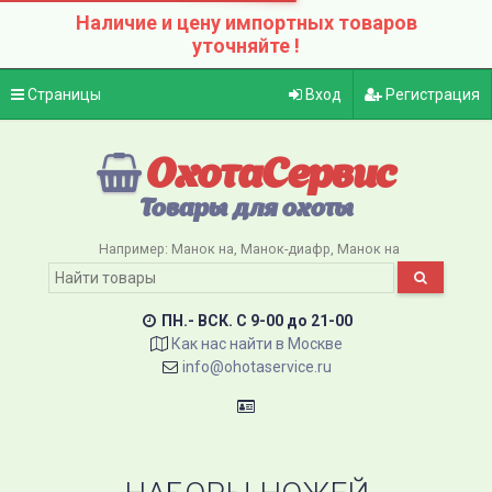
Наличие и цену импортных товаров
уточняйте !
Страницы
Вход
Регистрация
ОхотаСервис
Товары для охоты
Например:
Манок на
Манок-диафр
Манок на
ПН.- ВСК. C 9-00 до 21-00
Как нас найти в Москве
info@ohotaservice.ru