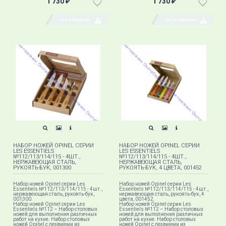
1 730
1 730
₽
₽
НЕТ В НАЛИЧИИ
НЕТ В НАЛИЧИИ
НАБОР НОЖЕЙ OPINEL СЕРИИ
НАБОР НОЖЕЙ OPINEL СЕРИИ
LES ESSENTIELS
LES ESSENTIELS
№112/113/114/115 - 4ШТ.,
№112/113/114/115 - 4ШТ.,
НЕРЖАВЕЮЩАЯ СТАЛЬ,
НЕРЖАВЕЮЩАЯ СТАЛЬ,
РУКОЯТЬ-БУК, 001300
РУКОЯТЬ-БУК, 4 ЦВЕТА, 001452
Набор ножей Opinel серии Les
Набор ножей Opinel серии Les
Essentiels №112/113/114/115 - 4шт.,
Essentiels №112/113/114/115 - 4шт.,
нержавеющая сталь, рукоять-бук,
нержавеющая сталь, рукоять-бук, 4
001300.
цвета, 001452.
Набор ножей Opinel серии Les
Набор ножей Opinel серии Les
Essentiels №112 – Набор столовых
Essentiels №112 – Набор столовых
ножей для выполнения различных
ножей для выполнения различных
работ на кухне. Набор столовых
работ на кухне. Набор столовых
ножей Opinel с лезвиями из
ножей Opinel с лезвиями из