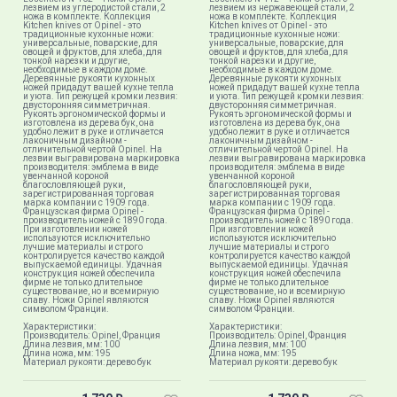
лезвием из углеродистой стали, 2
лезвием из нержавеющей стали, 2
ножа в комплекте. Коллекция
ножа в комплекте. Коллекция
Kitchen knives от Opinel - это
Kitchen knives от Opinel - это
традиционные кухонные ножи:
традиционные кухонные ножи:
универсальные, поварские, для
универсальные, поварские, для
овощей и фруктов, для хлеба, для
овощей и фруктов, для хлеба, для
тонкой нарезки и другие,
тонкой нарезки и другие,
необходимые в каждом доме.
необходимые в каждом доме.
Деревянные рукояти кухонных
Деревянные рукояти кухонных
ножей придадут вашей кухне тепла
ножей придадут вашей кухне тепла
и уюта. Тип режущей кромки лезвия:
и уюта. Тип режущей кромки лезвия:
двусторонняя симметричная.
двусторонняя симметричная.
Рукоять эргономической формы и
Рукоять эргономической формы и
изготовлена из дерева бук, она
изготовлена из дерева бук, она
удобно лежит в руке и отличается
удобно лежит в руке и отличается
лаконичным дизайном -
лаконичным дизайном -
отличительной чертой Opinel. На
отличительной чертой Opinel. На
лезвии выгравирована маркировка
лезвии выгравирована маркировка
производителя: эмблема в виде
производителя: эмблема в виде
увенчанной короной
увенчанной короной
благословляющей руки,
благословляющей руки,
зарегистрированная торговая
зарегистрированная торговая
марка компании с 1909 года.
марка компании с 1909 года.
Французская фирма Opinel -
Французская фирма Opinel -
производитель ножей с 1890 года.
производитель ножей с 1890 года.
При изготовлении ножей
При изготовлении ножей
используются исключительно
используются исключительно
лучшие материалы и строго
лучшие материалы и строго
контролируется качество каждой
контролируется качество каждой
выпускаемой единицы. Удачная
выпускаемой единицы. Удачная
конструкция ножей обеспечила
конструкция ножей обеспечила
фирме не только длительное
фирме не только длительное
существование, но и всемирную
существование, но и всемирную
славу. Ножи Opinel являются
славу. Ножи Opinel являются
символом Франции.
символом Франции.
Характеристики:
Характеристики:
Производитель: Opinel, Франция
Производитель: Opinel, Франция
Длина лезвия, мм: 100
Длина лезвия, мм: 100
Длина ножа, мм: 195
Длина ножа, мм: 195
Материал рукояти: дерево бук
Материал рукояти: дерево бук