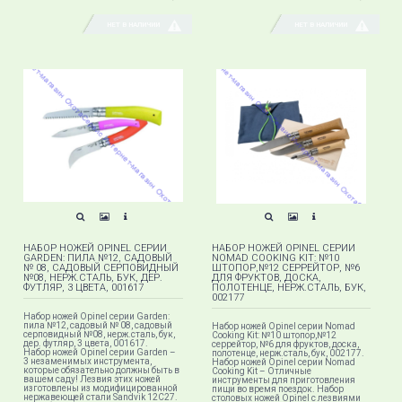
НЕТ В НАЛИЧИИ
НЕТ В НАЛИЧИИ
НАБОР НОЖЕЙ OPINEL СЕРИИ
НАБОР НОЖЕЙ OPINEL СЕРИИ
GARDEN: ПИЛА №12, САДОВЫЙ
NOMAD COOKING KIT: №10
№ 08, САДОВЫЙ СЕРПОВИДНЫЙ
ШТОПОР,№12 СЕРРЕЙТОР, №6
№08, НЕРЖ.СТАЛЬ, БУК, ДЕР.
ДЛЯ ФРУКТОВ, ДОСКА,
ФУТЛЯР, 3 ЦВЕТА, 001617
ПОЛОТЕНЦЕ, НЕРЖ.СТАЛЬ, БУК,
002177
Набор ножей Opinel серии Garden:
пила №12, садовый № 08, садовый
Набор ножей Opinel серии Nomad
серповидный №08, нерж.сталь, бук,
Cooking Kit: №10 штопор,№12
дер. футляр, 3 цвета, 001617.
серрейтор, №6 для фруктов, доска,
Набор ножей Opinel серии Garden –
полотенце, нерж.сталь, бук, 002177.
3 незаменимых инструмента,
Набор ножей Opinel серии Nomad
которые обязательно должны быть в
Cooking Kit – Отличные
вашем саду! Лезвия этих ножей
инструменты для приготовления
изготовлены из модифицированной
пищи во время поездок. Набор
нержавеющей стали Sandvik 12C27.
столовых ножей Opinel с лезвиями