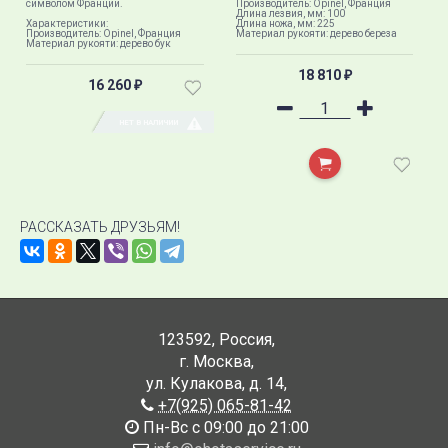
символом Франции.
Производитель: Opinel, Франция
Длина лезвия, мм: 100
Характеристики:
Длина ножа, мм: 225
Производитель: Opinel, Франция
Материал рукояти: дерево береза
Материал рукояти: дерево бук
18 810
₽
16 260
₽
НЕТ В НАЛИЧИИ
РАССКАЗАТЬ ДРУЗЬЯМ!
123592
,
Россия
,
г. Москва
,
ул. Кулакова, д. 14
,
+7(925) 065-81-42
Пн-Вс с 09:00 до 21:00