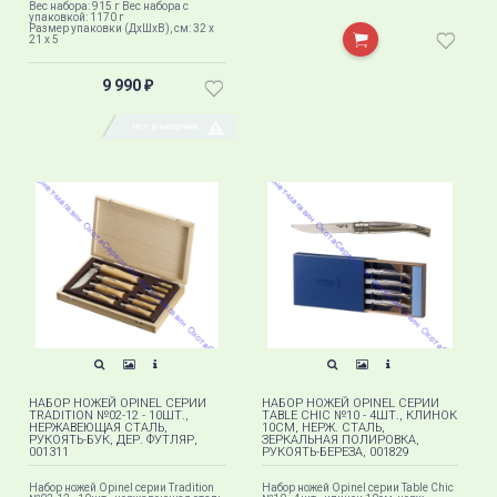
Вес набора: 915 г Вес набора с
упаковкой: 1170 г
Размер упаковки (ДхШхВ), см: 32 x
21 x 5
9 990
₽
НЕТ В НАЛИЧИИ
НАБОР НОЖЕЙ OPINEL СЕРИИ
НАБОР НОЖЕЙ OPINEL СЕРИИ
TRADITION №02-12 - 10ШТ.,
TABLE CHIC №10 - 4ШТ., КЛИНОК
НЕРЖАВЕЮЩАЯ СТАЛЬ,
10СМ, НЕРЖ. СТАЛЬ,
РУКОЯТЬ-БУК, ДЕР. ФУТЛЯР,
ЗЕРКАЛЬНАЯ ПОЛИРОВКА,
001311
РУКОЯТЬ-БЕРЕЗА, 001829
Набор ножей Opinel серии Tradition
Набор ножей Opinel серии Table Chic