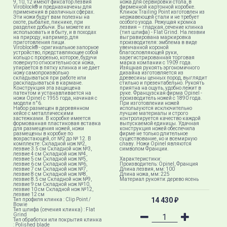
9, 10, 12 имеют фиксатор лезвия
ножа для сервировки стола, в
Viroblock® и предназначены для
фирменной картонной коробке.
применения в различных сферах.
Клинок Trailing Point изготовлен из
Эти ножи будут вам полезны на
нержавеющей стали и не требует
охоте, рыбалке, пикнике, при
особого ухода. Режущая кромка
разделке добычи. Вы можете их
лезвия – гладкая, сечение клинка
использовать и в быту, и в походах
(тип шлифа) - Flat Grind. На лезвии
на природу, например, для
выгравирована маркировка
приготовления пищи.
производителя: эмблема в виде
Viroblock® - оригинальное запорное
увенчанной короной
устройство, представляющее собой
благословляющей руки,
кольцо с прорезью, которое, будучи
зарегистрированная торговая
повернуто относительно оси ножа,
марка компании с 1909 года.
упирается в пятку клинка и не дает
Изящная рукоять эргономичного
ножу самопроизвольно
дизайна изготовляется из
складываться при работе или
древесины ценных пород, выглядит
раскладываться в кармане.
стильно и презентабельно. Рукоять
Конструкция эта защищена
приятна на ощупь, удобно лежит в
патентом и устанавливается на
руке. Французская фирма Opinel -
ножи Opinel с 1955 года, начиная с
производитель ножей с 1890 года.
модели n°6.
При изготовлении ножей
Набор размещен в деревянном
используются исключительно
кейсе с металлическими
лучшие материалы и строго
застежками. В коробке имеется
контролируется качество каждой
формованная пластиковая вставка
выпускаемой единицы. Удачная
для размещения ножей, ножи
конструкция ножей обеспечила
размещены в коробке по
фирме не только длительное
возрастающей, от №2 до № 12. В
существование, но и всемирную
комплекте: Складной нож №2,
славу. Ножи Opinel являются
лезвие 3.5 см Складной нож №3,
символом Франции.
лезвие 4 см Складной нож №4,
лезвие 5 см Складной нож №5,
Характеристики:
лезвие 6 см Складной нож №6,
Производитель: Opinel, Франция
лезвие 7 см Складной нож №7,
Длина лезвия, мм: 100
лезвие 8 см Складной нож №8,
Длина ножа, мм: 225
лезвие 8.5 см Складной нож №9,
Материал рукояти: дерево ясень
лезвие 9 см Складной нож №10,
лезвие 10 см Складной нож №12,
лезвие 12 см
14 430
Тип профиля клинка : Clip Point /
₽
Bowie
Тип шлифа (сечения клинка) : Flat
Grind
Тип обработки или покрытия клинка
: Polished blade