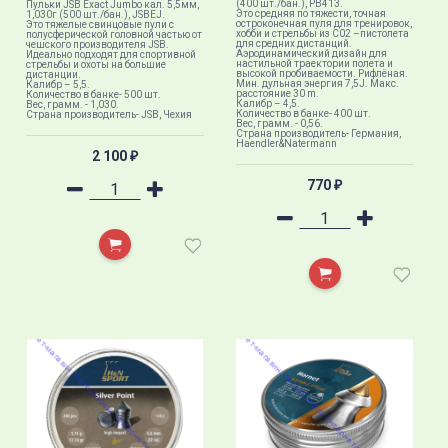
(400 шт./бан.), PB413.
Пульки JSB Exact Jumbo кал. 5,5мм,
Это средняя по тяжести, точная
1,030г (500 шт./бан.), JSBEJ.
остроконечная пуля для тренировок,
Это тяжелые свинцовые пули с
хобби и стрельбы из C02 –пистолета
полусферической головной частью от
для средних дистанций.
чешского производителя JSB.
Аэродинамический дизайн для
Идеально подходят для спортивной
настильной траектории полета и
стрельбы и охоты на большие
высокой пробиваемости. Рифлёная.
дистанции.
Мин. дульная энергия 7,5J. Макс.
Калибр – 5,5.
расстояние 30 m.
Количество в банке- 500 шт.
Калибр – 4,5.
Вес, грамм. - 1,030.
Количество в банке- 400 шт.
Страна производитель- JSB, Чехия
Вес, грамм. - 0,56.
Страна производитель- Германия,
Haendler&Natermann
2 100
₽
770
₽