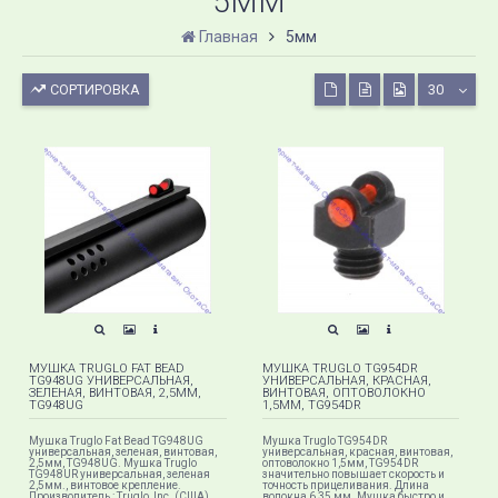
5ММ
Главная
5мм
СОРТИРОВКА
30
МУШКА TRUGLO FAT BEAD
МУШКА TRUGLO TG954DR
TG948UG УНИВЕРСАЛЬНАЯ,
УНИВЕРСАЛЬНАЯ, КРАСНАЯ,
ЗЕЛЕНАЯ, ВИНТОВАЯ, 2,5ММ,
ВИНТОВАЯ, ОПТОВОЛОКНО
TG948UG
1,5ММ, TG954DR
Мушка Truglo Fat Bead TG948UG
Мушка Truglo TG954DR
универсальная, зеленая, винтовая,
универсальная, красная, винтовая,
2,5мм, TG948UG. Мушка Truglo
оптоволокно 1,5мм, TG954DR
TG948UR универсальная, зеленая​
значительно повышает скорость и
2,5мм., винтовое крепление.
точность прицеливания. Длина
Производитель : Truglo, Inc. (США)
волокна 6,35 мм. Мушка быстро и