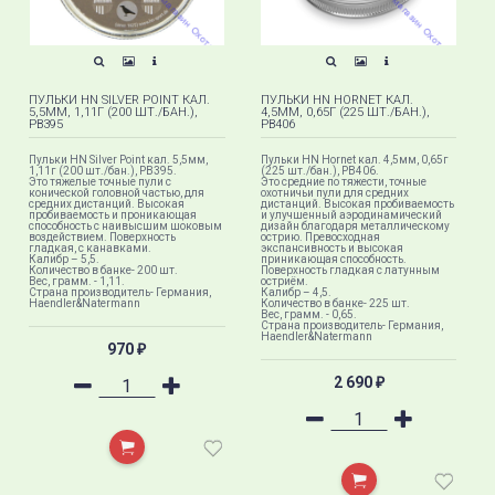
ПУЛЬКИ HN SILVER POINT КАЛ.
ПУЛЬКИ HN HORNET КАЛ.
5,5ММ, 1,11Г (200 ШТ./БАН.),
4,5ММ, 0,65Г (225 ШТ./БАН.),
PB395
PB406
Пульки HN Silver Point кал. 5,5мм,
Пульки HN Hornet кал. 4,5мм, 0,65г
1,11г (200 шт./бан.), PB395.
(225 шт./бан.), PB406.
Это тяжелые точные пули с
Это средние по тяжести, точные
конической головной частью, для
охотничьи пули для средних
средних дистанций. Высокая
дистанций. Высокая пробиваемость
пробиваемость и проникающая
и улучшенный аэродинамический
способность с наивысшим шоковым
дизайн благодаря металлическому
воздействием. Поверхность
острию. Превосходная
гладкая, с канавками.
экспансивность и высокая
Калибр – 5,5.
приникающая способность.
Количество в банке- 200 шт.
Поверхность гладкая с латунным
Вес, грамм. - 1,11.
остриём.
Страна производитель- Германия,
Калибр – 4,5.
Haendler&Natermann
Количество в банке- 225 шт.
Вес, грамм. - 0,65.
Страна производитель- Германия,
Haendler&Natermann
970
₽
2 690
₽