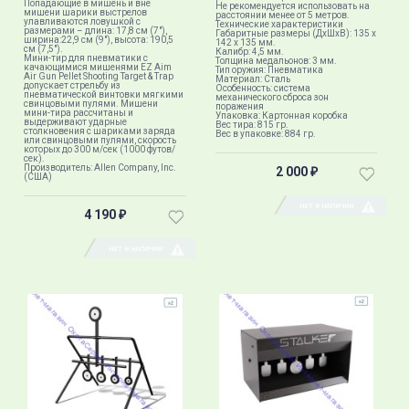
Попадающие в мишень и вне
Не рекомендуется использовать на
мишени шарики выстрелов
расстоянии менее от 5 метров.
улавливаются ловушкой с
Технические характеристики
размерами – длина: 17,8 см (7"),
Габаритные размеры (ДхШхВ): 135 х
ширина:22,9 см (9"), высота: 190,5
142 х 135 мм.
см (7,5").
Калибр: 4,5 мм.
Мини-тир для пневматики с
Толщина медальонов: 3 мм.
качающимися мишенями EZ Aim
Тип оружия: Пневматика
Air Gun Pellet Shooting Target & Trap
Материал: Сталь
допускает стрельбу из
Особенность: система
пневматической винтовки мягкими
механического сброса зон
свинцовыми пулями. Мишени
поражения
мини-тира рассчитаны и
Упаковка: Картонная коробка
выдерживают ударные
Вес тира: 815 гр.
столкновения с шариками заряда
Вес в упаковке: 884 гр.
или свинцовыми пулями, скорость
которых до 300 м/сек (1000 футов/
сек).
Производитель: Allen Company, Inc.
2 000
₽
(США)
НЕТ В НАЛИЧИИ
4 190
₽
НЕТ В НАЛИЧИИ