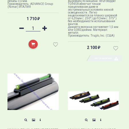
резьбы 3,0 мм.
выровнен по мишени. Strut-Stopper
Производитель : ADVANCE Group
TG945R облегчит точное
(Nimar) ИТАЛИЯ
прицеливание даже в
экстремальных условиях низкой
освещенности. Легко
защелкивается за планку шириной
1 710
от 6,35мм ( .250" ) до 9,5мм ( .375" )
₽
без необходимости использования
винтов.
Диаметр волокна составляет 1,5 мм
или 0,060 дюйма. Материал:
металл.
Производитель : Truglo, Inc. (США)
2 100
₽
НЕТ В НАЛИЧИИ