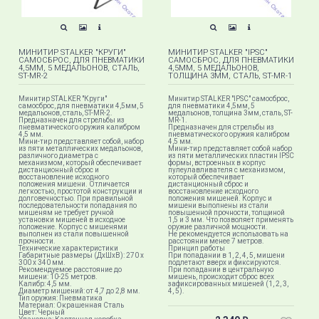
МИНИТИР STALKER "КРУГИ"
МИНИТИР STALKER "IPSC"
САМОСБРОС, ДЛЯ ПНЕВМАТИКИ
САМОСБРОС, ДЛЯ ПНЕВМАТИКИ
4,5ММ, 5 МЕДАЛЬОНОВ, СТАЛЬ,
4,5ММ, 5 МЕДАЛЬОНОВ,
ST-MR-2
ТОЛЩИНА 3ММ, СТАЛЬ, ST-MR-1
Минитир STALKER "Круги"
Минитир STALKER "IPSC" самосброс,
самосброс, для пневматики 4,5мм, 5
для пневматики 4,5мм, 5
медальонов, сталь, ST-MR-2.
медальонов, толщина 3мм, сталь, ST-
Предназначен для стрельбы из
MR-1.
пневматического оружия калибром
Предназначен для стрельбы из
4,5 мм.
пневматического оружия калибром
Мини-тир представляет собой, набор
4,5 мм.
из пяти металлических медальонов,
Мини-тир представляет собой набор
различного диаметра с
из пяти металлических пластин IPSC
механизмом, который обеспечивает
формы, встроенных в корпус
дистанционный сброс и
пулеулавливателя с механизмом,
восстановление исходного
который обеспечивает
положения мишени. Отличается
дистанционный сброс и
легкостью, простотой конструкции и
восстановление исходного
долговечностью. При правильной
положения мишеней. Корпус и
последовательности попадания по
мишени выполнены из стали
мишеням не требует ручной
повышенной прочности, толщиной
установки мишеней в исходное
1,5 и 3 мм. Что позволяет применять
положение. Корпус с мишенями
оружие различной мощности.
выполнен из стали повышенной
Не рекомендуется использовать на
прочности.
расстоянии менее 7 метров.
Технические характеристики
Принцип работы
Габаритные размеры (ДхШхВ): 270 х
При попадании в 1, 2, 4, 5, мишени
300 х 340 мм.
подлетают вверх и фиксируются.
Рекомендуемое расстояние до
При попадании в центральную
мишени: 10-25 метров.
мишень, происходит сброс всех
Калибр: 4,5 мм.
зафиксированных мишеней (1, 2, 3,
Диаметр мишений: от 4,7 до 2,8 мм.
4, 5).
Тип оружия: Пневматика
Материал: Окрашенная Сталь
Цвет: Черный