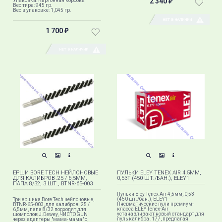
2 340
Упаковка: Картонная коробка
₽
Вес тира: 945 гр.
Вес в упаковке: 1,045 гр.
НЕТ В НАЛИЧИИ
1 700
₽
НЕТ В НАЛИЧИИ
ЕРШИ BORE TECH НЕЙЛОНОВЫЕ
ПУЛЬКИ ELEY TENEX AIR 4,5ММ,
ДЛЯ КАЛИБРОВ .25 / 6,5ММ,
0,53Г (450 ШТ./БАН.), ELEY1
ПАПА 8/32, 3 ШТ., BTNR-65-003
Пульки Eley Tenex Air 4,5мм, 0,53г
(450 шт./бан.), ELEY1 -
Три ершика Bore Tech нейлоновые,
Пневматические пули премиум-
BTNR-65-003, для калибров .25 /
класса ELEY Tenex-Air
6,5мм, папа 8/32 подходят для
устанавливают новый стандарт для
шомполов J.Dewey, ЧИСТОGUN
пуль калибра .177, предлагая
через адаптеры "мама-мама" с