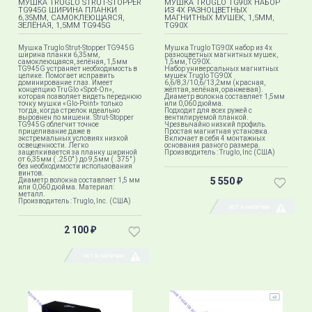
МУШКА TRUGLO STRUT-STOPPER
МУШКА TRUGLO TG90X НАБОР
TG945G ШИРИНА ПЛАНКИ
ИЗ 4Х РАЗНОЦВЕТНЫХ
6,35ММ, САМОКЛЕЮЩАЯСЯ,
МАГНИТНЫХ МУШЕК, 1,5ММ,
ЗЕЛЁНАЯ, 1,5ММ TG945G
TG90X
Мушка Truglo Strut-Stopper TG945G
Мушка Truglo TG90X набор из 4х
ширина планки 6,35мм,
разноцветных магнитных мушек,
самоклеющаяся, зелёная, 1,5мм
1,5мм, TG90X.
TG945G устраняет необходимость в
Набор универсальных магнитных
целике. Помогает исправить
мушек Truglo TG90X
доминирование глаз. Имеет
6,6/8,3/10,6/13,2мм (красная,
концепцию TruGlo «Spot-On»,
жёлтая, зелёная, оранжевая).
которая позволяет видеть переднюю
Диаметр волокна составляет 1,5мм
точку мушки «Glo-Point» только
или 0,060 дюйма.
тогда, когда стрелок идеально
Подходит для всех ружей с
выровнен по мишени. Strut-Stopper
вентилируемой планкой.
TG945G облегчит точное
Чрезвычайно низкий профиль.
прицеливание даже в
Простая магнитная установка.
экстремальных условиях низкой
Включает в себя 4 монтажных
освещенности. Легко
основания разного размера.
защелкивается за планку шириной
Производитель : Truglo, Inc (США)
от 6,35мм ( .250" ) до 9,5мм ( .375" )​​
без необходимости использования
винтов.
5 550
Диаметр волокна составляет 1,5 мм
₽
или 0,060 дюйма. Материал:
металл.
Производитель : Truglo, Inc. (США)
НЕТ В НАЛИЧИИ
2 100
₽
НЕТ В НАЛИЧИИ