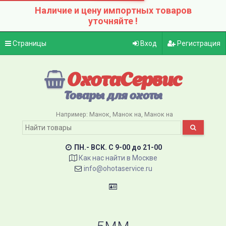
Наличие и цену импортных товаров
уточняйте !
Страницы
Вход
Регистрация
ОхотаСервис
Товары для охоты
Например:
Манок
Манок на
Манок на
ПН.- ВСК. C 9-00 до 21-00
Как нас найти в Москве
info@ohotaservice.ru