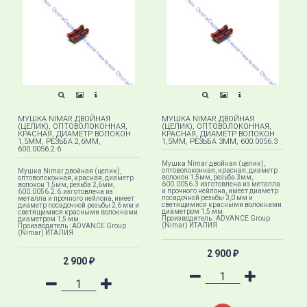
МУШКА NIMAR ДВОЙНАЯ
МУШКА NIMAR ДВОЙНАЯ
(ЦЕЛИК), ОПТОВОЛОКОННАЯ,
(ЦЕЛИК), ОПТОВОЛОКОННАЯ,
КРАСНАЯ, ДИАМЕТР ВОЛОКОН
КРАСНАЯ, ДИАМЕТР ВОЛОКОН
1,5ММ, РЕЗЬБА 2,6ММ,
1,5ММ, РЕЗЬБА 3ММ, 600.0056.3
600.0056.2.6
Мушка Nimar двойная (целик),
оптоволоконная, красная, диаметр
Мушка Nimar двойная (целик),
волокон 1,5мм, резьба 3мм,
оптоволоконная, красная, диаметр
600.0056.3 изготовлена из металла
волокон 1,5мм, резьба 2,6мм,
и прочного нейлона, имеет диаметр
600.0056.2.6.изготовлена из
посадочной резьбы 3,0 мм и
металла и прочного нейлона, имеет
светящимися красными волокнами
диаметр посадочной резьбы 2,6 мм и
диаметром 1,5 мм.
светящимися красными волокнами
Производитель : ADVANCE Group
диаметром 1,5 мм.
(Nimar) ИТАЛИЯ
Производитель : ADVANCE Group
(Nimar) ИТАЛИЯ
2 900
₽
2 900
₽