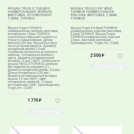
МУШКА TRUGLO TG954DG
МУШКА TRUGLO FAT BEAD
УНИВЕРСАЛЬНАЯ, ЗЕЛЁНАЯ,
TG948UR УНИВЕРСАЛЬНАЯ,
ВИНТОВАЯ, ОПТОВОЛОКНО
КРАСНАЯ, ВИНТОВАЯ, 2,5ММ,
1,5ММ, TG954DG
TG948UR
Мушка Truglo TG954DG
Мушка Truglo Fat Bead TG948UR
универсальная, зелёная, винтовая,
универсальная, красная, винтовая,
оптоволокно 1,5мм, TG954DG
2,5мм, TG948UR. Мушка Truglo
значительно повышает скорость и
TG948UR универсальная, красная
точность прицеливания. Длина
2,5мм., винтовое крепление.
волокна 6,35 мм. Мушка быстро и
Производитель : Truglo, Inc. (США)
легко устанавливается. Диаметр
посадочной резьбы 2,6 мм.
Основание выполнено из прочного
2 500
нейлона. Оптоволокно зелёного
₽
цвета. Диаметр оптоволоконной
вставки 1,5 мм (.060"). Особенности
мушка TRUGLO TG954DG, зелёная:
Вес изделия (в упаковке): 5 г ;
НЕТ В НАЛИЧИИ
Диаметр посадочной резьбы: 2,6 мм ;
Длина оптоволокна: 6,35 мм ;
Диаметр оптоволоконной вставки
мушки:1,5 мм (060") ; Цвет
оптоволокна: зелёный ; Страна
изготовления: США ; Производитель :
Truglo, Inc. (США)
1 770
₽
НЕТ В НАЛИЧИИ