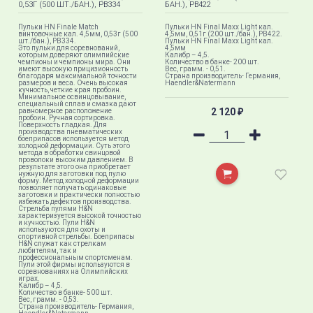
0,53Г (500 ШТ./БАН.), PB334
БАН.), PB422
Пульки HN Finale Match
Пульки HN Final Maxx Light кал.
винтовочные кал. 4,5мм, 0,53г (500
4,5мм, 0,51г (200 шт./бан.), PB422.
шт./бан.), PB334.
Пульки HN Final Maxx Light кал.
Это пульки для соревнований,
4,5мм
которым доверяют олимпийские
Калибр – 4,5.
чемпионы и чемпионы мира. Они
Количество в банке- 200 шт.
имеют высокую прицизионность
Вес, грамм. - 0,51.
благодаря максимальной точности
Страна производитель- Германия,
размеров и веса. Очень высокая
Haendler&Natermann
кучность, четкие края пробоин.
Минимальное освинцовывание,
специальный сплав и смазка дают
2 120
равномерное расположение
₽
пробоин. Ручная сортировка.
Поверхность гладкая. Для
производства пневматических
боеприпасов используется метод
холодной деформации. Суть этого
метода в обработки свинцовой
проволоки высоким давлением. В
результате этого она приобретает
нужную для заготовки под пулю
форму. Метод холодной деформации
позволяет получать одинаковые
заготовки и практически полностью
избежать дефектов производства.
Стрельба пулями H&N
характеризуется высокой точностью
и кучностью. Пули H&N
используются для охоты и
спортивной стрельбы. Боеприпасы
H&N служат как стрелкам
любителям, так и
профессиональным спортсменам.
Пули этой фирмы используются в
соревнованиях на Олимпийских
играх.
Калибр – 4,5.
Количество в банке- 500 шт.
Вес, грамм. - 0,53.
Страна производитель- Германия,