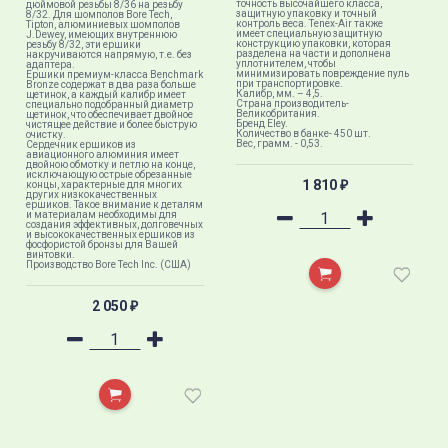
точность высочайшего класса,
дюймовой резьбы 8/36 на резьбу
защитную упаковку и точный
8/32. Для шомполов Bore Tech,
контроль веса. Tenex-Air также
Tipton, алюминиевых шомполов
имеет специальную защитную
J.Dewey, имеющих внутреннюю
конструкцию упаковки, которая
резьбу 8/32, эти ершики
разделена на части и дополнена
накручиваются напрямую, т.е. без
уплотнителем, чтобы
адаптера.
минимизировать повреждение пуль
Ершики премиум-класса Benchmark
при транспортировке.
Bronze содержат в два раза больше
Калибр, мм. – 4,5.
щетинок, а каждый калибр имеет
Страна производитель-
специально подобранный диаметр
Великобритания.
щетинок, что обеспечивает двойное
Брeнд Eley.
чистящее действие и более быструю
Количество в банке- 450 шт.
очистку.
Вес, грамм. - 0,53.
Сердечник ершиков из
авиационного алюминия имеет
двойною обмотку и петлю на конце,
исключающую острые обрезанные
1 810
концы, характерные для многих
₽
других низкокачественных
ершиков. Такое внимание к деталям
и материалам необходимы для
создания эффективных, долговечных
и высококачественных ершиков из
фосфористой бронзы для Вашей
винтовки.
Производство Bore Tech Inc. (США)
2 050
₽