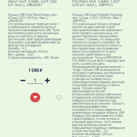
HEAVY КАЛ. 4,5ММ, 0,67Г (350
POLYMAG КАЛ. 5,5ММ, 1,037Г
ШТ./БАН.), JSBUSH67
(200 ШТ./БАН.), JSBPP5,5
Пульки JSB Ultra Shock Heavy кал.
Пульки JSB Exact Predator Polymag
4,5мм, 0,67г (350 шт./бан.),
кал. 5,5мм, 1,037г (200 шт./бан.),
JSBUSH67.
JSBPP5,5.
Это экспансивные тяжелые пули с
Это уникальные пульки, которые
углублением в головной части от
состоят из двух частей: полой
чешского производителя JSB. Пули
свинцовой основы и вставленного
изготовлены для охоты на мелкую
пластикового наконечника, что
дичь на коротких и средних
делает боеприпас чрезвычайно
дистанциях. Благодаря своей форме
легким (1 грамм), что повышает
оказывает шоковое воздействие на
точность и скорость стрельбы. За
жертву при попадании.
кончиком располагается полость,
Калибр – 4,5.
благодаря чему при поражении
Количество в банке- 350 шт.
объекта он отделяется, и пуля
Вес, грамм. - 0,67.
начинает действовать как
Страна производитель- JSB, Чехия
экспансивная. Пульки PREDATOR
POLIMAG лучше всего подходят для
охоты на мелкую дичь.
Рекомендуемая дульная энергия: >
1 580
16 Дж. Пульки JSB используются
₽
лучшими стрелками, экспертами в
этой области, энтузиастами
стрельбы из пневматики и
производителями оружия, включая
Олимпийские Команды со всего
мира. Лучшее качество
обеспечивается за счет
использования хорошо обученных
сотрудников, которые проверяют
каждую пульку буквально под
увеличительным стеклом. Пульки с
малейшими дефектами
отсеиваются, и только идеальные
экземпляры попадают в банку JSB!
Каждая пуля взвешивается ,чтобы
гарантировать, что все пульки в
упаковке идентичны. Ни к каким
другим пулькам в мире не
предъявляют подобных требований
к качеству! Калибр – 5,5.
Количество в банке- 200 шт.