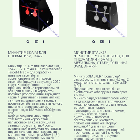
МИНИТИР EZ-AIM ДЛЯ
МИНИТИР STALKER
ПНЕВМАТИКИ, 15429
"ПРОПЕЛЛЕР" САМОСБРОС, ДЛЯ
ПНЕВМАТИКИ 4,5ММ, 2
МЕДАЛЬОНА, СТАЛЬ, ТОЛЩИНА
Минитир EZ-Aim для пневматики,
3ММ, ST-MR-4
15429: EZ Aim Air Gun Pellet Shooting
Target & Trap – для отработки
навыков стрельбы и
Минитир STALKER "Пропеллер"
соревновательной и игровой
самосброс, для пневматики 4,5мм, 2
стрельбы (продукт запущен в 2020
медальона, сталь, толщина 3мм, ST-
году). Конструктивно – это 2
MR-4.
вращающиеся на горизонтальной
Предназначен для стрельбы из
оси цели-мишени в коробчатой
пневматического оружия калибром
ловушке (корпусе мини-тира, цвет
4,5 мм.
черный) для улавливания мягких
Мини-тир представляет собой набор
свинцовых шариковых зарядов
из двух сдвоенных металлических
после стрельбы из пневматического
медальонов, различного диаметра,
пистолета, вылетающих со
встроенных в корпус
скоростью до 152 м/сек (500 футов/
пулеулавливателя с механизмом,
сек).
который обеспечивает
Корпус ловушки мини-тира –
дистанционный сброс и
толстостенная коробчатая
восстановление исходного
цельносварная конструкция из
положения мишеней. Корпус
стали, с горизонтальной осью,
толщиной 1,2 мм и мишени
вставленной в ее боковые стенки, и
выполнены из стали повышенной
двумя качающимися красными
прочности, толщиной 3 мм. Что
мишенями диаметром 38см (1,5"),
позволяет применять оружие
шарнирно посаженными на ось.
различной мощности.