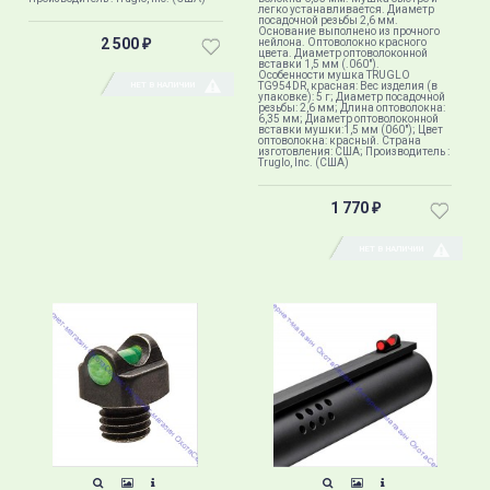
легко устанавливается. Диаметр
посадочной резьбы 2,6 мм.
Основание выполнено из прочного
2 500
нейлона. Оптоволокно красного
₽
цвета. Диаметр оптоволоконной
вставки 1,5 мм (.060").
Особенности мушка TRUGLO
НЕТ В НАЛИЧИИ
TG954DR, красная: Вес изделия (в
упаковке): 5 г; Диаметр посадочной
резьбы: 2,6 мм; Длина оптоволокна:
6,35 мм; Диаметр оптоволоконной
вставки мушки:1,5 мм (060"); Цвет
оптоволокна: красный. Страна
изготовления: США; Производитель :
Truglo, Inc. (США)
1 770
₽
НЕТ В НАЛИЧИИ