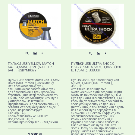
ПУЛЬКИ JSB YELLOW MATCH
ПУЛЬКИ JSB ULTRA SHOCK
КАЛ. 4,5ММ, 0,52Г (500ШТ./
HEAVY КАЛ. 5,5ММ, 1,645Г (150
БАН.), JSBYM052Y
ШТ./БАН.), JSBUSH
Пульки JSB Yellow Match кал. 4,5мм,
Пульки JSB Ultra Shock Heavy кал.
0,52г (500шт./бан.), JSBYM052y.
5,5мм, 1,645г (150 шт./бан.),
Эти плоскоголовые пули,
JSBUSH.
специально разработанные пули
Это тяжелые свинцовые
для спортивной и тренировочной
экспансивные пули, созданные для
стрельбы. Диаметр головной части
охоты из винтовок калибра 5,5 мм.
4,5 мм, в банке 500 штук. Эти пули
Пуля длинная и очень тяжелая, 1,645
универсальные и точные.
грамма, то есть способна сохранять
Предназначены для соревнований,
свою убойную силу на дальних
оставляют след на бумаге в виде
дистанциях, а при попадании в цель
идеально ровного круга.
вся энергия пули передается в
Калибр – 4,5.
сильнейший шоковый эффект, что
Количество в банке- 500 шт.
обеспечивается конструкцией -
Вес, грамм. - 0,52.
кончик абсолютно плоский, с
Страна производитель- JSB, Чехия
крупной экспансивной полостью.
Пневматические пули JSB Ultra
Shock Heavy 5,5 мм при попадании
разрушаются не полностью и
1 880
довольно глубоко проникают за счет
₽