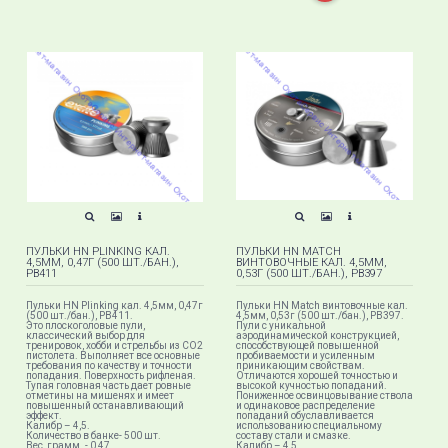
ПУЛЬКИ HN PLINKING КАЛ.
ПУЛЬКИ HN MATCH
4,5ММ, 0,47Г (500 ШТ./БАН.),
ВИНТОВОЧНЫЕ КАЛ. 4,5ММ,
PB411
0,53Г (500 ШТ./БАН.), PB397
Пульки HN Plinking кал. 4,5мм, 0,47г
Пульки HN Match винтовочные кал.
(500 шт./бан.), PB411.
4,5мм, 0,53г (500 шт./бан.), PB397.
Это плоскоголовые пули,
Пули с уникальной
классический выбор для
аэродинамической конструкцией,
тренировок, хобби и стрельбы из CO2
способствующей повышенной
пистолета. Выполняет все основные
пробиваемости и усиленным
требования по качеству и точности
приникающим свойствам.
попадания. Поверхность рифленая.
Отличаются хорошей точностью и
Тупая головная часть дает ровные
высокой кучностью попаданий.
отметины на мишенях и имеет
Пониженное освинцовывание ствола
повышенный останавливающий
и одинаковое распределение
эффект.
попаданий обуславливается
Калибр – 4,5.
использованию специальному
Количество в банке- 500 шт.
составу стали и смазке.
Вес, грамм. - 0,47.
Калибр – 4,5.