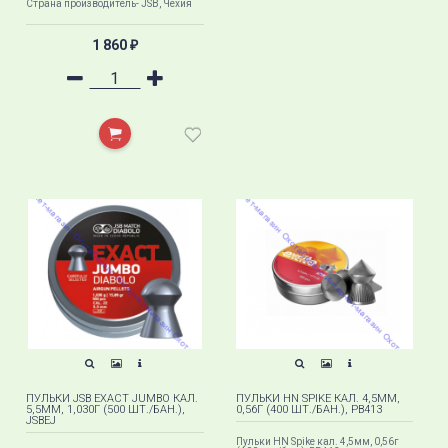
Страна производитель- JSB, Чехия
1 860
₽
ПУЛЬКИ JSB EXACT JUMBO КАЛ.
ПУЛЬКИ HN SPIKE КАЛ. 4,5ММ,
5,5ММ, 1,030Г (500 ШТ./БАН.),
0,56Г (400 ШТ./БАН.), PB413
JSBEJ
Пульки HN Spike кал. 4,5мм, 0,56г