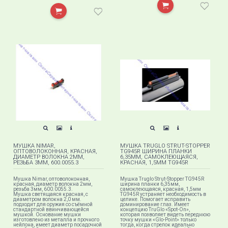
МУШКА NIMAR,
МУШКА TRUGLO STRUT-STOPPER
ОПТОВОЛОКОННАЯ, КРАСНАЯ,
TG945R ШИРИНА ПЛАНКИ
ДИАМЕТР ВОЛОКНА 2ММ,
6,35ММ, САМОКЛЕЮЩАЯСЯ,
РЕЗЬБА 3ММ, 600.0055.3
КРАСНАЯ, 1,5ММ TG945R
Мушка Nimar, оптоволоконная,
Мушка Truglo Strut-Stopper TG945R
красная, диаметр волокна 2мм,
ширина планки 6,35мм,
резьба 3мм, 600.0055.3.
самоклеющаяся, красная, 1,5мм
Мушка светящаяся красная, с
TG945R устраняет необходимость в
диаметром волокна 2,0 мм.
целике. Помогает исправить
подходит для оружия со съёмной
доминирование глаз. Имеет
стандартной ввинчивающейся
концепцию TruGlo «Spot-On»,
мушкой. Основание мушки
которая позволяет видеть переднюю
изготовлено из металла и прочного
точку мушки «Glo-Point» только
нейлона, имеет диаметр посадочной
тогда, когда стрелок идеально