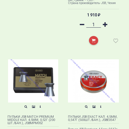
Вес, грамм. - 1,037.
Страна производитель- JSB, Чехия
1 910
₽
ПУЛЬКИ JSB MATCH PREMIUM
ПУЛЬКИ JSB EXACT КАЛ. 4,5ММ,
MIDDLE КАЛ. 4,5ММ, 0,52Г (200
0,547Г (500ШТ./БАН.), JSBE0547
ШТ./БАН.), JSBMPM052