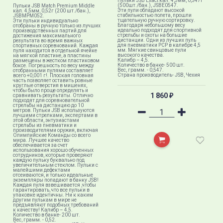
Пульки JSB Exact кал. 4,5мм, 0,547г
(500шт./бан.), JSBE0547.
Пульки JSB Match Premium Middle
Эти пули обладают высокой
кал. 4,5мм, 0,52г (200 шт./бан.),
стабильностью полета, прошли
JSBMPM052.
тщательную ручную сортировку.
Эти пульки индивидуально
Благодаря небольшому весу
отобраны в ручную только из лучших
идеально подходят для спортивной
производственных партий для
стрельбы и охоты на большие
достижения максимального
дистанции. Одни из лучших пуль
результата во время важных
для пневматики PCP в калибре 4,5
спортивных соревнований. Каждая
мм. Мягкие свинцовые пули
пуля находится в отдельной ячейке
высокого качества.
на мягкой пластине, а пластины
Калибр – 4,5.
размещены в жестком пластиковом
Количество в банке- 500 шт.
боксе. Погрешность по весу между
Вес, грамм. - 0,547.
отобранными пулями составляет
Страна производитель- JSB, Чехия
всего +0,001 г!. Плоская головная
часть позволяет оставить ровные
круглые отверстия в мишенях,
чтобы было проще определять и
1 860
сравнивать результаты. Отлично
₽
подходят для соревновательной
стрельбы на дистанцию до 10
метров. Пульки JSB используются
лучшими стрелками, экспертами в
этой области, энтузиастами
стрельбы из пневматики и
производителями оружия, включая
Олимпийские Команды со всего
мира. Лучшее качество
обеспечивается за счет
использования хорошо обученных
сотрудников, которые проверяют
каждую пульку буквально под
увеличительным стеклом. Пульки с
малейшими дефектами
отсеиваются, и только идеальные
экземпляры попадают в банку JSB!
Каждая пуля взвешивается ,чтобы
гарантировать, что все пульки в
упаковке идентичны. Ни к каким
другим пулькам в мире не
предъявляют подобных требований
к качеству! Калибр – 4,5.
Количество в банке- 200 шт.
Вес, грамм. - 0,52.