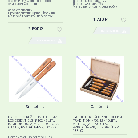
Длина лезвия, мм: 100
славу. Ножи Opinel являются
Длина ножа, мм: 195
символом Франции.
Материал рукояти: дерево бук
Характеристики:
Производитель: Opinel, Франция
Материал рукояти: дерево бук
1 730
₽
3 890
₽
НЕТ В НАЛИЧИИ
НЕТ В НАЛИЧИИ
НАБОР НОЖЕЙ OPINEL СЕРИИ
НАБОР НОЖЕЙ OPINEL СЕРИИ
LES ESSENTIELS №102 - 2ШТ.,
TRADITION №02-12 - 10ШТ.,
КЛИНОК 10СМ, УГЛЕРОДИСТАЯ
УГЛЕРОДИСТАЯ СТАЛЬ,
СТАЛЬ, РУКОЯТЬ-БУК, 001222
РУКОЯТЬ-БУК, ДЕР. ФУТЛЯР,
183102
Набор ножей Opinel серии Les