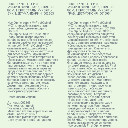
НОЖ OPINEL СЕРИИ
НОЖ OPINEL СЕРИИ
MYFIRSTOPINEL №07, КЛИНОК
MYFIRSTOPINEL №07, КЛИНОК
8СМ, НЕРЖ.СТАЛЬ, РУКОЯТЬ-
8СМ, НЕРЖ.СТАЛЬ, РУКОЯТЬ-
БУК, ЦВЕТ-МАНДАРИН, 002363
ГРАБ, ЦВЕТ-ФУКСИЯ, 001699
Нож Opinel серии MyFirstOpinel
Нож Opinel серии MyFirstOpinel
№07, клинок 8см, нерж.сталь,
№07, клинок 8см, нерж.сталь,
рукоять-бук, цвет-мандарин,
рукоять-граб, цвет-фуксия, 001699.
002363.
Нож Opinel MyFirstOpinel №07 –
Нож Opinel MyFirstOpinel №07 –
специально разработан для детей.
Традиционный французский
Конструкция и размеры ножа этой
складной нож для тех, кто только
модели позволяют обучить ребенка с
начинает своё увлечение ножевой
самого раннего возраста правильно
культурой. MyFirstOpinel №07 –
и безопасно применять нож для
отличный выбор для ребёнка.
повседневных дел. Опинель - это
Клинок с закруглённым остриём
французская компания,
для безопасности. Яркий цвет
занимающаяся производством
рукояти позволит не потеряться в
столовых ножей, садовых приборов и
траве и дома. Нож легко справится с
складных, карманных ножей,
бытовыми задачами на пикнике и
благодаря которым, она вышла на
прогулке, послужит на кухне для
мировой рынок. Нож серии My First
намазывания масла и нарезки
Opinel имеет небольшие размеры и
продуктов. Сталь Sandvik 12C27
закругленное лезвие, благодаря
легко правится, достойно держит
чему он не только удобен в
заточку при выполнении простых
использовании ребенком, а и
бытовых задач и позволит освоить
многофункционален. Например,
азы ухода за складным ножом.
этот нож вполне подходит для
Деревянная рукоять из бука с
приготовления пищи, поделок и
лаковым покрытием обеспечит
мелких работ, требующих
комфортное удержание.
нормального лезвия (например,
работа с деревом). А хорошо
Особенности модели:
проработанный дизайн, делает
такой нож очень удобным,
Артикул: 002363
эргономичным и по-настоящему
Тип ножа: складной
запоминающимся. Клинки для
Тип замка: Viroblock
ножей данной модели изготовлены
Материал лезвия: нержавеющая
из нержавеющей стали марки
сталь Sandvik™ 12С27
Sandvik 12C27. Твердость стали
Материал рукояти: дерево бук
данной марки составляет примерно
Цвет рукояти: яркий, мандарин
56-58 HRC, что позволяет применять
их в самых различных условиях.
Нож серии My First Opinel имеет