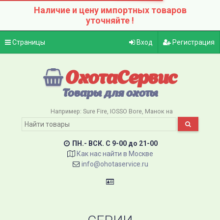
Наличие и цену импортных товаров
уточняйте !
Страницы
Вход
Регистрация
ОхотаСервис
Товары для охоты
Например:
Sure Fire
IOSSO Bore
Манок на
ПН.- ВСК. C 9-00 до 21-00
Как нас найти в Москве
info@ohotaservice.ru