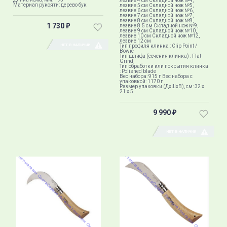
лезвие 4 см Складной нож №4,
Материал рукояти: дерево бук
лезвие 5 см Складной нож №5,
лезвие 6 см Складной нож №6,
лезвие 7 см Складной нож №7,
лезвие 8 см Складной нож №8,
1 730
лезвие 8.5 см Складной нож №9,
₽
лезвие 9 см Складной нож №10,
лезвие 10 см Складной нож №12,
лезвие 12 см
НЕТ В НАЛИЧИИ
Тип профиля клинка : Clip Point /
Bowie
Тип шлифа (сечения клинка) : Flat
Grind
Тип обработки или покрытия клинка
: Polished blade
Вес набора: 915 г Вес набора с
упаковкой: 1170 г
Размер упаковки (ДхШхВ), см: 32 x
21 x 5
9 990
₽
НЕТ В НАЛИЧИИ