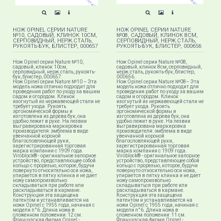
НОЖ OPINEL СЕРИИ NATURE
НОЖ OPINEL СЕРИИ NATURE
№10, САДОВЫЙ, КЛИНОК 10СМ,
№08, САДОВЫЙ, КЛИНОК 8СМ,
СЕРПОВИДНЫЙ, НЕРЖ.СТАЛЬ,
СЕРПОВИДНЫЙ, НЕРЖ.СТАЛЬ,
РУКОЯТЬ-БУК, БЛИСТЕР, 000657
РУКОЯТЬ-БУК, БЛИСТЕР, 000656
Нож Opinel серии Nature №10,
Нож Opinel серии Nature №08,
садовый, клинок 10см,
садовый, клинок 8см, серповидный,
серповидный, нерж.сталь, рукоять-
нерж.сталь, рукоять-бук, блистер,
бук, блистер, 000657.
000656.
Нож Opinel серии Nature №10 – Эта
Нож Opinel серии Nature №08– Эта
модель ножа отлично подходит для
модель ножа отлично подходит для
проведения работ по уходу за вашим
проведения работ по уходу за вашим
садом и огородом. Клинок
садом и огородом. Клинок
изогнутый из нержавеющей стали не
изогнутый из нержавеющей стали не
требует ухода. Рукоять
требует ухода. Рукоять
эргономической формы и
эргономической формы и
изготовлена из дерева бук, она
изготовлена из дерева бук, она
удобно лежит в руке. На лезвии
удобно лежит в руке. На лезвии
выгравирована маркировка
выгравирована маркировка
производителя: эмблема в виде
производителя: эмблема в виде
увенчанной короной
увенчанной короной
благословляющей руки,
благословляющей руки,
зарегистрированная торговая
зарегистрированная торговая
марка компании с 1909 года.
марка компании с 1909 года.
Viroblock® - оригинальное запорное
Viroblock® - оригинальное запорное
устройство, представляющее собой
устройство, представляющее собой
кольцо с прорезью, которое, будучи
кольцо с прорезью, которое, будучи
повернуто относительно оси ножа,
повернуто относительно оси ножа,
упирается в пятку клинка и не дает
упирается в пятку клинка и не дает
ножу самопроизвольно
ножу самопроизвольно
складываться при работе или
складываться при работе или
раскладываться в кармане.
раскладываться в кармане.
Конструкция эта защищена
Конструкция эта защищена
патентом и устанавливается на
патентом и устанавливается на
ножи Opinel с 1955 года, начиная с
ножи Opinel с 1955 года, начиная с
модели n°6. Длина ножа в
модели n°6. Длина ножа в
сложенном положении: 12 см.
сложенном положении: 11 см.
Французская фирма Opinel -
Французская фирма Opinel -