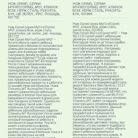
НОЖ OPINEL СЕРИИ
НОЖ OPINEL СЕРИИ
MYFIRSTOPINEL №07, КЛИНОК
MYFIRSTOPINEL №07, КЛИНОК
8СМ, НЕРЖ.СТАЛЬ, РУКОЯТЬ-
8СМ, НЕРЖ.СТАЛЬ, РУКОЯТЬ-
БУК, ЦВ.-ЗЕЛЕН., РИС.-ЛОШАДЬ,
БУК, 001696
001702
Нож Opinel серии MyFirstOpinel
№07, клинок 8см, нерж.сталь,
Нож Opinel серии MyFirstOpinel
рукоять-бук, 001696.
№07, клинок 8см, нерж.сталь,
Нож Opinel MyFirstOpinel №07 – Нож
рукоять-бук, цв.-зелен., рис.-лошадь,
My First Opinel имеет небольшие
001702.
размеры и закругленное лезвие,
Нож Opinel MyFirstOpinel №07 –
благодаря чему он не только удобен
Хотите обучить своего ребенка
в использовании ребенком, а и
правильно и безопасно пользоваться
многофункционален. Например,
ножом для решения повседневных
этот нож вполне подходит для
задач или в рамках хобби
приготовления пищи, поделок и
(например, резьба по дереву или
мелких работ, требующих
создание поделок)? Тогда ножи из
нормального лезвия (например,
комплекта Opinel №7 Animopinel
работа с деревом). А хорошо
Horse станут незаменимыми
проработанный дизайн, делает нож
помощниками. Ведь ножи,
модели My First Opinel очень
принадлежащие к этому набору,
удобным, эргономичным и по-
имеют небольшие габариты и с
настоящему запоминающимся.
помощью них легко можно показать,
Клинки для ножей данной модели
как правильно резать самые
изготовлены из нержавеющей стали
разнообразные продукты и работать
марки Stainless Steel Sandvik 12C27.
со множеством материалов. Ножи
Твердость стали данной марки
Опинель №7 Animopinel Horse
составляет примерно 56-58 HRC, что
имеют сравнительно небольшие
позволяет применять нож My First
размеры и вполне пригодны для
Opinel в самых различных условиях.
ежедневного ношения в домашних
Опинель №7, имеет складную
или походных условиях. Однако по-
конструкцию с лезвием формы drop-
настоящему такой нож станет
point и замком Viroblock. Данный
полезным при изготовлении
замок является фирменной
ребенком разнообразных поделок.
разработкой и применяется
Опинель №7 Animopinel Horse имеет
исключительно в ножах этого
неповторимый, изящный дизайн,
производителя. Учитывая
который понравится ребенку и
разнообразие цветовой гаммы, мы
запомнится родителям. Рукоять
уверены, что вы сможете подобрать
имеет классическую форму,
подходящий вариант, чтобы обучить
изготовлена из натурального
своего ребенка правильно и
дерева, окрашена в зеленые тона и в
безопасно пользоваться ножом. А
качестве рисунка на ней
учитывая закругленную форму