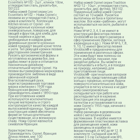
Essentiels №102 - 2шт., клинок 10см,
Набор ножей Opinel серии Tradition
углеродистая сталь, рукоять-бук,
№02-12 - 10шт., углеродистая сталь,
001222.
рукоять-бук, дер. футляр, 183102.
Набор ножей Opinel серии Les
Подарочный набор ножей Opinel
Essentiels №102 – Ножи Opinel с
состоит из 10 ножей. Рукоятки
лезвием из углеродистой стали, 2
выполнены из бука и пропитаны
ножа в комплекте. Коллекция
маслом. Все ножи «рабочие», могут
Kitchen knives от Opinel - это
использоваться на охоте, рыбалке и
традиционные кухонные ножи:
в быту.
универсальные, поварские, для
Ножи № № 2, 3, 4, 5 не имеют в
овощей и фруктов, для хлеба, для
конструкции фиксатора лезвия
тонкой нарезки и другие,
Viroblock® из-за своего размера и
необходимые в каждом доме.
сфер применения (брелок, заточка
Деревянные рукояти кухонных
карандаша и др.). Ножи № № 6, 7, 8,
ножей придадут вашей кухне тепла
9, 10, 12 имеют фиксатор лезвия
и уюта. Тип режущей кромки лезвия:
Viroblock® и предназначены для
двусторонняя симметричная.
применения в различных сферах.
Рукоять эргономической формы и
Эти ножи будут вам полезны на
изготовлена из дерева бук, она
охоте, рыбалке, пикнике, при
удобно лежит в руке и отличается
разделке добычи. Вы можете их
лаконичным дизайном -
использовать и в быту, и в походах
отличительной чертой Opinel. На
на природу, например, для
лезвии выгравирована маркировка
приготовления пищи.
производителя: эмблема в виде
Viroblock® - оригинальное запорное
увенчанной короной
устройство, представляющее собой
благословляющей руки,
кольцо с прорезью, которое, будучи
зарегистрированная торговая
повернуто относительно оси ножа,
марка компании с 1909 года.
упирается в пятку клинка и не дает
Французская фирма Opinel -
ножу самопроизвольно
производитель ножей с 1890 года.
складываться при работе или
При изготовлении ножей
раскладываться в кармане.
используются исключительно
Конструкция эта защищена
лучшие материалы и строго
патентом и устанавливается на
контролируется качество каждой
ножи Opinel с 1955 года, начиная с
выпускаемой единицы. Удачная
модели n°6.
конструкция ножей обеспечила
Набор размещен в деревянном
фирме не только длительное
кейсе с металлическими
существование, но и всемирную
застежками. В коробке имеется
славу. Ножи Opinel являются
формованная пластиковая вставка
символом Франции.
для размещения ножей, ножи
размещены в коробке по
Характеристики:
возрастающей, от №2 до № 12. В
Производитель: Opinel, Франция
комплекте: Складной нож №2,
Длина лезвия, мм: 100
лезвие 3.5 см Складной нож №3,
Длина ножа, мм: 195