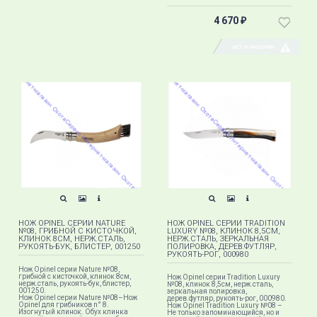
4 670
₽
НЕТ В НАЛИЧИИ
НОЖ OPINEL СЕРИИ NATURE
НОЖ OPINEL СЕРИИ TRADITION
№08, ГРИБНОЙ С КИСТОЧКОЙ,
LUXURY №08, КЛИНОК 8,5СМ,
КЛИНОК 8СМ, НЕРЖ.СТАЛЬ,
НЕРЖ.СТАЛЬ, ЗЕРКАЛЬНАЯ
РУКОЯТЬ-БУК, БЛИСТЕР, 001250
ПОЛИРОВКА, ДЕРЕВ.ФУТЛЯР,
РУКОЯТЬ-РОГ, 000980
Нож Opinel серии Nature №08,
грибной с кисточкой, клинок 8см,
Нож Opinel серии Tradition Luxury
нерж.сталь, рукоять-бук, блистер,
№08, клинок 8,5см, нерж.сталь,
001250.
зеркальная полировка,
Нож Opinel серии Nature №08–Нож
дерев.футляр, рукоять-рог, 000980.
Opinel для грибников n° 8.
Нож Opinel Tradition Luxury №08 –
Изогнутый клинок. Обух клинка
Не только запоминающийся, но и