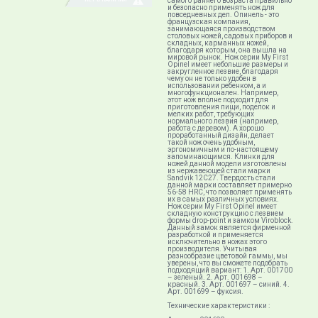
самого раннего возраста правильно
и безопасно применять нож для
повседневных дел. Опинель - это
французская компания,
занимающаяся производством
столовых ножей, садовых приборов и
складных, карманных ножей,
благодаря которым, она вышла на
мировой рынок. Нож серии My First
Opinel имеет небольшие размеры и
закругленное лезвие, благодаря
чему он не только удобен в
использовании ребенком, а и
многофункционален. Например,
этот нож вполне подходит для
приготовления пищи, поделок и
мелких работ, требующих
нормального лезвия (например,
работа с деревом). А хорошо
проработанный дизайн, делает
такой нож очень удобным,
эргономичным и по-настоящему
запоминающимся. Клинки для
ножей данной модели изготовлены
из нержавеющей стали марки
Sandvik 12C27. Твердость стали
данной марки составляет примерно
56-58 HRC, что позволяет применять
их в самых различных условиях.
Нож серии My First Opinel имеет
складную конструкцию с лезвием
формы drop-point и замком Viroblock.
Данный замок является фирменной
разработкой и применяется
исключительно в ножах этого
производителя. Учитывая
разнообразие цветовой гаммы, мы
уверены, что вы сможете подобрать
подходящий вариант: 1. Арт. 001700
– зеленый. 2. Арт. 001698 –
красный. 3. Арт. 001697 – синий. 4.
Арт. 001699 – фуксия.
Технические характеристики :