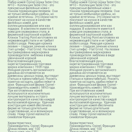
Набор ножей Opinel серии Table Chic
Набор ножей Opinel серии Table Chic
№10 – Коллекция Table Chic - это
№10 – Коллекция Table Chic​ - это
прекрасные филейные ножи с
прекрасные филейные ножи с
тонким пружинящим лезвием. Они
тонким пружинящим лезвием. Они
не только необычайно удобны, но
не только необычайно удобны, но
крайне эстетичны. Эту серию часто
крайне эстетичны. Эту серию часто
покупают на кухню в качестве
покупают на кухню в качестве
филейных ножей, для
филейных ножей, для
коллекционирования или как
коллекционирования или как
подарок. В комплекте имеется 4
подарок.В комплекте имеется 4
ножа для сервировки стола, в
ножа для сервировки стола, в
фирменной картонной коробке.
фирменной картонной коробке.
Клинок Trailing Point изготовлен из
Клинок Trailing Point изготовлен из
нержавеющей стали и не требует
нержавеющей стали и не требует
особого ухода. Режущая кромка
особого ухода. Режущая кромка
лезвия – гладкая, сечение клинка
лезвия – гладкая, сечение клинка
(тип шлифа) - Flat Grind. На лезвии
(тип шлифа) - Flat Grind. На лезвии
выгравирована маркировка
выгравирована маркировка
производителя: эмблема в виде
производителя: эмблема в виде
увенчанной короной
увенчанной короной
благословляющей руки,
благословляющей руки,
зарегистрированная торговая
зарегистрированная торговая
марка компании с 1909 года.
марка компании с 1909 года.
Изящная рукоять эргономичного
Изящная рукоять эргономичного
дизайна изготовляется из
дизайна изготовляется из
древесины ценных пород, выглядит
древесины ценных пород, выглядит
стильно и презентабельно. Рукоять
стильно и презентабельно. Рукоять
приятна на ощупь, удобно лежит в
приятна на ощупь, удобно лежит в
руке. Французская фирма Opinel -
руке. Французская фирма Opinel -
производитель ножей с 1890 года.
производитель ножей с 1890 года.
При изготовлении ножей
При изготовлении ножей
используются исключительно
используются исключительно
лучшие материалы и строго
лучшие материалы и строго
контролируется качество каждой
контролируется качество каждой
выпускаемой единицы. Удачная
выпускаемой единицы. Удачная
конструкция ножей обеспечила
конструкция ножей обеспечила
фирме не только длительное
фирме не только длительное
существование, но и всемирную
существование, но и всемирную
славу. Ножи Opinel являются
славу. Ножи Opinel являются
символом Франции.
символом Франции.
Характеристики:
Характеристики:
Производитель: Opinel, Франция
Производитель: Opinel, Франция
Длина лезвия, мм: 100
Длина лезвия, мм: 100
Длина ножа, мм: 225
Длина ножа, мм: 225