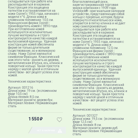
складываться при работе или
благословляющей руки,
раскладываться в кармане.
зарегистрированная торговая
Конструкция эта защищена
марка компании с 1909 года.
патентом и устанавливается на
Viroblock® - оригинальное запорное
ножи Opinel с 1955 года, начиная с
устройство, представляющее собой
модели n°6. Длина ножа в
кольцо с прорезью, которое, будучи
сложенном положении: 10,5 см.
повернуто относительно оси ножа,
Французская фирма Opinel -
упирается в пятку клинка и не дает
производитель ножей с 1890 года.
ножу самопроизвольно
При изготовлении ножей
складываться при работе или
используются исключительно
раскладываться в кармане.
лучшие материалы и строго
Конструкция эта защищена
контролируется качество каждой
патентом и устанавливается на
выпускаемой единицы. Удачная
ножи Opinel с 1955 года, начиная с
конструкция ножей обеспечила
модели n°6. Длина ножа в
фирме не только длительное
сложенном положении: 12,5 см.
существование, но и всемирную
Французская фирма Opinel -
славу. Ножи Opinel являются
производитель ножей с 1890 года.
символом Франции. Классический
При изготовлении ножей
нож этого типа - рукоять из дерева,
используются исключительно
металлическая втулка, ось, клинок и
лучшие материалы и строго
поворотное кольцо. Такая простота
контролируется качество каждой
наряду с малой ценой и отличным
выпускаемой единицы. Удачная
качеством - вот рецепт успеха этих
конструкция ножей обеспечила
ножей.
фирме не только длительное
существование, но и всемирную
Технические характеристики :
славу. Ножи Opinel являются
символом Франции. Классический
Артикул: 001216
нож этого типа - рукоять из дерева,
Длина ножа: 19 см. (в сложенном
металлическая втулка, ось, клинок и
виде 10,5 см)
поворотное кольцо. Такая простота
Длина лезвия: 8,5 см.
наряду с малой ценой и отличным
Материал рукояти: дерево бук.
качеством - вот рецепт успеха этих
Материал лезвия: Нержавеющая
ножей.
сталь
Технические характеристики :
Артикул: 001327
1 550
Длина ножа: 19,5 см. (в сложенном
₽
виде 12,5 см)
Длина лезвия: 8 см.
Материал рукояти: дерево дуб.
НЕТ В НАЛИЧИИ
Материал лезвия: Нержавеющая
сталь