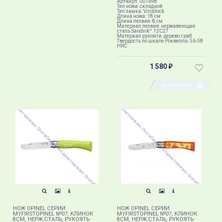
Артикул: 001698
Тип ножа: складной
Тип замка: Viroblock
Длина ножа: 18 см
Длина лезвия: 8 см
Материал лезвия: нержавеющая
сталь Sandvik™ 12С27
Материал рукояти: дерево граб
Твердость по шкале Роквелла: 56-58
HRC
1 580
₽
НЕТ В НАЛИЧИИ
НОЖ OPINEL СЕРИИ
НОЖ OPINEL СЕРИИ
MYFIRSTOPINEL №07, КЛИНОК
MYFIRSTOPINEL №07, КЛИНОК
8СМ, НЕРЖ.СТАЛЬ, РУКОЯТЬ-
8СМ, НЕРЖ.СТАЛЬ, РУКОЯТЬ-