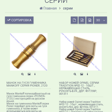
СЕРИИ
Главная
серии
СОРТИРОВКА
30
МАНОК НА ГУСЯ ГУМЕННИКА
НАБОР НОЖЕЙ OPINEL СЕРИИ
MANKOFF СЕРИЯ PIONER, 2120
TRADITION №02-12 - 10ШТ.,
НЕРЖАВЕЮЩАЯ СТАЛЬ,
РУКОЯТЬ-БУК, ДЕР. ФУТЛЯР,
Манок Mankoff поликарбонатный на
001311
гуся гуменника серии «PIONER»
2120, с инструкцией на русском
языке.
Набор ножей Opinel серии Tradition
Манок на гуменника Mankoff серии
№02-12 - 10шт., нержавеющая сталь,
Pioner подойдет для охоты на гуся
рукоять-бук, дер. футляр, 001311.
гуменника, а также может
Набор ножей Opinel серии Tradition
использоваться для охоты на
№02-12 – Подарочный набор состоит