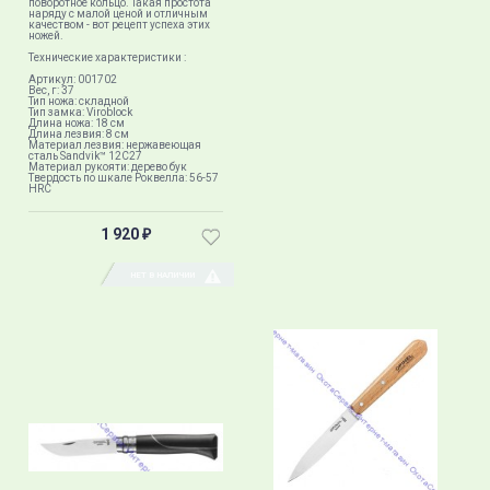
поворотное кольцо. Такая простота
наряду с малой ценой и отличным
качеством - вот рецепт успеха этих
ножей.
Технические характеристики :
Артикул: 001702
Вес, г: 37
Тип ножа: складной
Тип замка: Viroblock
Длина ножа: 18 см
Длина лезвия: 8 см
Материал лезвия: нержавеющая
сталь Sandvik™ 12С27​
Материал рукояти: дерево бук
Твердость по шкале Роквелла: 56-57
HRC
1 920
₽
НЕТ В НАЛИЧИИ