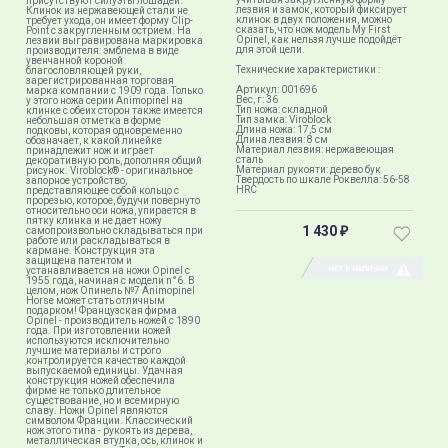
присутствуют силуэты лошадей.
лезвия и замок, который фиксирует
Клинок из нержавеющей стали не
клинок в двух положения, можно
требует ухода, он имеет форму Clip-
сказать, что нож модель My First
Point с закругленным острием. На
Opinel, как нельзя лучше подойдёт
лезвии выгравирована маркировка
для этой цели.
производителя: эмблема в виде
увенчанной короной
Технические характеристики :
благословляющей руки,
зарегистрированная торговая
Артикул: 001696
марка компании с 1909 года. Только
Вес, г: 36
у этого ножа серии Animopinel на
Тип ножа: складной
клинке с обеих сторон также имеется
Тип замка: Viroblock
небольшая отметка в форме
Длина ножа: 17,5 см
подковы, которая одновременно
Длина лезвия: 8 см
обозначает, к какой линейке
Материал лезвия: нержавеющая
принадлежит нож и играет
сталь
декоративную роль, дополняя общий
Материал рукояти: дерево бук
рисунок. Viroblock® - оригинальное
Твердость по шкале Роквелла: 56-58
запорное устройство,
HRC
представляющее собой кольцо с
прорезью, которое, будучи повернуто
относительно оси ножа, упирается в
пятку клинка и не дает ножу
1 430
самопроизвольно складываться при
₽
работе или раскладываться в
кармане. Конструкция эта
защищена патентом и
НЕТ В НАЛИЧИИ
устанавливается на ножи Opinel с
1955 года, начиная с модели n°6. В
целом, нож Опинель №7 Animopinel
Horse может стать отличным
подарком! Французская фирма
Opinel - производитель ножей с 1890
года. При изготовлении ножей
используются исключительно
лучшие материалы и строго
контролируется качество каждой
выпускаемой единицы. Удачная
конструкция ножей обеспечила
фирме не только длительное
существование, но и всемирную
славу. Ножи Opinel являются
символом Франции. Классический
нож этого типа - рукоять из дерева,
металлическая втулка, ось, клинок и