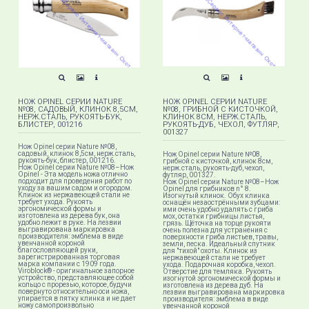
НОЖ OPINEL СЕРИИ NATURE
НОЖ OPINEL СЕРИИ NATURE
№08, САДОВЫЙ, КЛИНОК 8,5СМ,
№08, ГРИБНОЙ С КИСТОЧКОЙ,
НЕРЖ.СТАЛЬ, РУКОЯТЬ-БУК,
КЛИНОК 8СМ, НЕРЖ.СТАЛЬ,
БЛИСТЕР, 001216
РУКОЯТЬ-ДУБ, ЧЕХОЛ, ФУТЛЯР,
001327
Нож Opinel серии Nature №08,
садовый, клинок 8,5см, нерж.сталь,
Нож Opinel серии Nature №08,
рукоять-бук, блистер, 001216.
грибной с кисточкой, клинок 8см,
Нож Opinel серии Nature №08–Нож
нерж.сталь, рукоять-дуб, чехол,
Opinel - Эта модель ножа отлично
футляр, 001327.
подходит для проведения работ по
Нож Opinel серии Nature №08–Нож
уходу за вашим садом и огородом.
Opinel для грибников n° 8.
Клинок из нержавеющей стали не
Изогнутый клинок. Обух клинка
требует ухода. Рукоять
оснащён незаострёнными зубцами:
эргономической формы и
ими очень удобно удалять с гриба
изготовлена из дерева бук, она
мох, остатки грибницы листья,
удобно лежит в руке. На лезвии
грязь. Щёточка на торце рукояти
выгравирована маркировка
очень полезна для устранения с
производителя: эмблема в виде
поверхности гриба листьев, травы,
увенчанной короной
земли, песка. Идеальный спутник
благословляющей руки,
для "тихой" охоты. Клинок из
зарегистрированная торговая
нержавеющей стали не требует
марка компании с 1909 года.
ухода. Подарочная коробка, чехол.
Viroblock® - оригинальное запорное
Отверстие для темляка. Рукоять
устройство, представляющее собой
изогнутой эргономической формы и
кольцо с прорезью, которое, будучи
изготовлена из дерева дуб. На
повернуто относительно оси ножа,
лезвии выгравирована маркировка
упирается в пятку клинка и не дает
производителя: эмблема в виде
ножу самопроизвольно
увенчанной короной