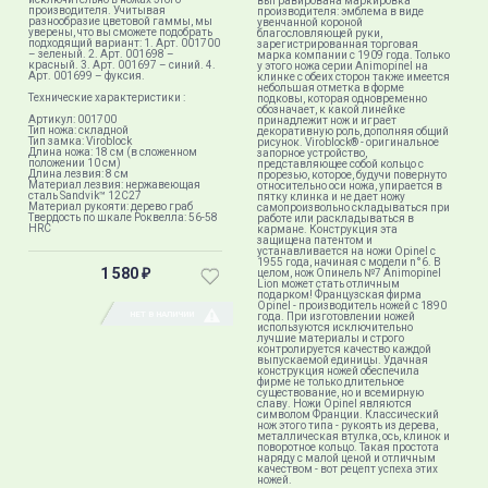
выгравирована маркировка
производителя. Учитывая
производителя: эмблема в виде
разнообразие цветовой гаммы, мы
увенчанной короной
уверены, что вы сможете подобрать
благословляющей руки,
подходящий вариант: 1. Арт. 001700
зарегистрированная торговая
– зеленый. 2. Арт. 001698 –
марка компании с 1909 года. Только
красный. 3. Арт. 001697 – синий. 4.
у этого ножа серии Animopinel на
Арт. 001699 – фуксия.
клинке с обеих сторон также имеется
небольшая отметка в форме
Технические характеристики :
подковы, которая одновременно
обозначает, к какой линейке
Артикул: 001700
принадлежит нож и играет
Тип ножа: складной
декоративную роль, дополняя общий
Тип замка: Viroblock
рисунок. Viroblock® - оригинальное
Длина ножа: 18 см (в сложенном
запорное устройство,
положении 10 см)
представляющее собой кольцо с
Длина лезвия: 8 см
прорезью, которое, будучи повернуто
Материал лезвия: нержавеющая
относительно оси ножа, упирается в
сталь Sandvik™ 12С27
пятку клинка и не дает ножу
Материал рукояти: дерево граб
самопроизвольно складываться при
Твердость по шкале Роквелла: 56-58
работе или раскладываться в
HRC
кармане. Конструкция эта
защищена патентом и
устанавливается на ножи Opinel с
1955 года, начиная с модели n°6. В
1 580
целом, нож Опинель №7 Animopinel
₽
Lion может стать отличным
подарком! Французская фирма
Opinel - производитель ножей с 1890
НЕТ В НАЛИЧИИ
года. При изготовлении ножей
используются исключительно
лучшие материалы и строго
контролируется качество каждой
выпускаемой единицы. Удачная
конструкция ножей обеспечила
фирме не только длительное
существование, но и всемирную
славу. Ножи Opinel являются
символом Франции. Классический
нож этого типа - рукоять из дерева,
металлическая втулка, ось, клинок и
поворотное кольцо. Такая простота
наряду с малой ценой и отличным
качеством - вот рецепт успеха этих
ножей.