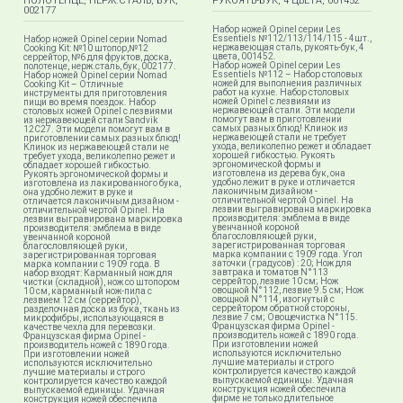
ПОЛОТЕНЦЕ, НЕРЖ.СТАЛЬ, БУК,
РУКОЯТЬ-БУК, 4 ЦВЕТА, 001452
002177
Набор ножей Opinel серии Les
Essentiels №112/113/114/115 - 4шт.,
Набор ножей Opinel серии Nomad
нержавеющая сталь, рукоять-бук, 4
Cooking Kit: №10 штопор,№12
цвета, 001452.
серрейтор, №6 для фруктов, доска,
Набор ножей Opinel серии Les
полотенце, нерж.сталь, бук, 002177.
Essentiels №112 – Набор столовых
Набор ножей Opinel серии Nomad
ножей для выполнения различных
Cooking Kit – Отличные
работ на кухне. Набор столовых
инструменты для приготовления
ножей Opinel с лезвиями из
пищи во время поездок. Набор
нержавеющей стали. Эти модели
столовых ножей Opinel с лезвиями
помогут вам в приготовлении
из нержавеющей стали Sandvik
самых разных блюд! Клинок из
12C27. Эти модели помогут вам в
нержавеющей стали не требует
приготовлении самых разных блюд!
ухода, великолепно режет и обладает
Клинок из нержавеющей стали не
хорошей гибкостью. Рукоять
требует ухода, великолепно режет и
эргономической формы и
обладает хорошей гибкостью.
изготовлена из дерева бук, она
Рукоять эргономической формы и
удобно лежит в руке и отличается
изготовлена из лакированного бука,
лаконичным дизайном -
она удобно лежит в руке и
отличительной чертой Opinel. На
отличается лаконичным дизайном -
лезвии выгравирована маркировка
отличительной чертой Opinel. На
производителя: эмблема в виде
лезвии выгравирована маркировка
увенчанной короной
производителя: эмблема в виде
благословляющей руки,
увенчанной короной
зарегистрированная торговая
благословляющей руки,
марка компании с 1909 года. Угол
зарегистрированная торговая
заточки (градусов) : 20; Нож для
марка компании с 1909 года. В
завтрака и томатов N°113
набор входят: Карманный нож для
серрейтор, лезвие 10 см; Нож
чистки (складной), нож со штопором
овощной N°112, лезвие 9.5 см; Нож
10 см, карманный нож-пила с
овощной N°114, изогнутый с
лезвием 12 см (серрейтор),
серрейтором обратной стороны,
разделочная доска из бука, ткань из
лезвие 7 см; Овощечистка N°115.
микрофибры, использующаяся в
Французская фирма Opinel -
качестве чехла для перевозки.
производитель ножей с 1890 года.
Французская фирма Opinel -
При изготовлении ножей
производитель ножей с 1890 года.
используются исключительно
При изготовлении ножей
лучшие материалы и строго
используются исключительно
контролируется качество каждой
лучшие материалы и строго
выпускаемой единицы. Удачная
контролируется качество каждой
конструкция ножей обеспечила
выпускаемой единицы. Удачная
фирме не только длительное
конструкция ножей обеспечила