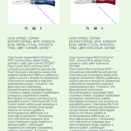
НОЖ OPINEL СЕРИИ
НОЖ OPINEL СЕРИИ
MYFIRSTOPINEL №07, КЛИНОК
MYFIRSTOPINEL №07, КЛИНОК
8СМ, НЕРЖ.СТАЛЬ, РУКОЯТЬ-
8СМ, НЕРЖ.СТАЛЬ, РУКОЯТЬ-
ГРАБ, ЦВЕТ-СИНИЙ, 001697
ГРАБ, ЦВЕТ-КРАСНЫЙ, 001698
Нож Opinel серии MyFirstOpinel
Нож Opinel серии MyFirstOpinel
№07, клинок 8см, нерж.сталь,
№07, клинок 8см, нерж.сталь,
рукоять-граб, цвет-синий, 001697.
рукоять-граб, цвет-красный,
Нож Opinel MyFirstOpinel №07 –
001698.
специально разработан для детей.
Нож Opinel MyFirstOpinel №07 –
Конструкция и размеры ножа этой
специально разработан для детей.
модели позволяют обучить ребенка с
Конструкция и размеры ножа этой
самого раннего возраста правильно
модели позволяют обучить ребенка с
и безопасно применять нож для
самого раннего возраста правильно
повседневных дел. Опинель - это
и безопасно применять нож для
французская компания,
повседневных дел. Опинель - это
занимающаяся производством
французская компания,
столовых ножей, садовых приборов и
занимающаяся производством
складных, карманных ножей,
столовых ножей, садовых приборов и
благодаря которым, она вышла на
складных, карманных ножей,
мировой рынок. Нож серии My First
благодаря которым, она вышла на
Opinel имеет небольшие размеры и
мировой рынок. Нож серии My First
закругленное лезвие, благодаря
Opinel имеет небольшие размеры и
чему он не только удобен в
закругленное лезвие, благодаря
использовании ребенком, а и
чему он не только удобен в
многофункционален. Например,
использовании ребенком, а и
этот нож вполне подходит для
многофункционален. Например,
приготовления пищи, поделок и
этот нож вполне подходит для
мелких работ, требующих
приготовления пищи, поделок и
нормального лезвия (например,
мелких работ, требующих
работа с деревом). А хорошо
нормального лезвия (например,