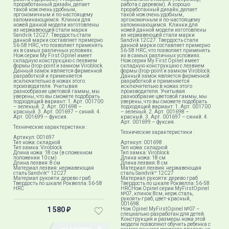
проработанный дизайн, делает
работа с деревом). А хорошо
такой нож очень удобным,
проработанный дизайн, делает
эргономичным и по-настоящему
такой нож очень удобным,
запоминающимся. Клинки для
эргономичным и по-настоящему
ножей данной модели изготовлены
запоминающимся. Клинки для
из нержавеющей стали марки
ножей данной модели изготовлены
Sandvik 12C27. Твердость стали
из нержавеющей стали марки
данной марки составляет примерно
Sandvik 12C27. Твердость стали
56-58 HRC, что позволяет применять
данной марки составляет примерно
их в самых различных условиях.
56-58 HRC, что позволяет применять
Нож серии My First Opinel имеет
их в самых различных условиях.
складную конструкцию с лезвием
Нож серии My First Opinel имеет
формы drop-point и замком Viroblock.
складную конструкцию с лезвием
Данный замок является фирменной
формы drop-point и замком Viroblock.
разработкой и применяется
Данный замок является фирменной
исключительно в ножах этого
разработкой и применяется
производителя. Учитывая
исключительно в ножах этого
разнообразие цветовой гаммы, мы
производителя. Учитывая
уверены, что вы сможете подобрать
разнообразие цветовой гаммы, мы
подходящий вариант: 1. Арт. 001700
уверены, что вы сможете подобрать
– зеленый. 2. Арт. 001698 –
подходящий вариант: 1. Арт. 001700
красный. 3. Арт. 001697 – синий. 4.
– зеленый. 2. Арт. 001698 –
Арт. 001699 – фуксия.
красный. 3. Арт. 001697 – синий. 4.
Арт. 001699 – фуксия.
Технические характеристики :
Технические характеристики :
Артикул: 001697
Тип ножа: складной
Артикул: 001698
Тип замка: Viroblock
Тип ножа: складной
Длина ножа: 18 см (в сложенном
Тип замка: Viroblock
положении 10 см)
Длина ножа: 18 см
Длина лезвия: 8 см
Длина лезвия: 8 см
Материал лезвия: нержавеющая
Материал лезвия: нержавеющая
сталь Sandvik™ 12С27
сталь Sandvik™ 12С27
Материал рукояти: дерево граб
Материал рукояти: дерево граб
Твердость по шкале Роквелла: 56-58
Твердость по шкале Роквелла: 56-58
HRC
HRCНож Opinel серии MyFirstOpinel
№07, клинок 8см, нерж.сталь,
рукоять-граб, цвет-красный,
001698.
1 580
Нож Opinel MyFirstOpinel №07 –
₽
специально разработан для детей.
Конструкция и размеры ножа этой
модели позволяют обучить ребенка с
НЕТ В НАЛИЧИИ