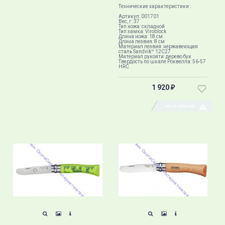
Технические характеристики :
Артикул: 001701
Вес, г: 37
Тип ножа: складной
Тип замка: Viroblock
Длина ножа: 18 см
Длина лезвия: 8 см
Материал лезвия: нержавеющая
сталь Sandvik™ 12С27
Материал рукояти: дерево бук
Твердость по шкале Роквелла: 56-57
HRC
1 920
₽
НЕТ В НАЛИЧИИ