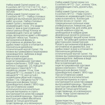
Набор ножей Opinel серии Les
Essentiels №112 - 2шт., клинок 10см,
Набор ножей Opinel серии Les
нержавеющая сталь, рукоять-бук,
Essentiels №112/113/114/115 - 4шт.,
001223.
нержавеющая сталь, рукоять-бук,
Набор ножей Opinel серии Les
001300.
Essentiels №112 – Ножи Opinel с
Набор ножей Opinel серии Les
лезвием из нержавеющей стали, 2
Essentiels №112 – Набор столовых
ножа в комплекте. Коллекция
ножей для выполнения различных
Kitchen knives от Opinel - это
работ на кухне. Набор столовых
традиционные кухонные ножи:
ножей Opinel с лезвиями из
универсальные, поварские, для
нержавеющей стали. Эти модели
овощей и фруктов, для хлеба, для
помогут вам в приготовлении
тонкой нарезки и другие,
самых разных блюд! Клинок из
необходимые в каждом доме.
нержавеющей стали не требует
Деревянные рукояти кухонных
ухода, великолепно режет и обладает
ножей придадут вашей кухне тепла
хорошей гибкостью. Рукоять
и уюта. Тип режущей кромки лезвия:
эргономической формы и
двусторонняя симметричная.
изготовлена из дерева бук, она
Рукоять эргономической формы и
удобно лежит в руке и отличается
изготовлена из дерева бук, она
лаконичным дизайном -
удобно лежит в руке и отличается
отличительной чертой Opinel. На
лаконичным дизайном -
лезвии выгравирована маркировка
отличительной чертой Opinel. На
производителя: эмблема в виде
лезвии выгравирована маркировка
увенчанной короной
производителя: эмблема в виде
благословляющей руки,
увенчанной короной
зарегистрированная торговая
благословляющей руки,
марка компании с 1909 года. Угол
зарегистрированная торговая
заточки (градусов) : 20; Нож для
марка компании с 1909 года.
завтрака и томатов N°113
Французская фирма Opinel -
серрейтор, лезвие 10 см; Нож
производитель ножей с 1890 года.
овощной N°112, лезвие 9.5 см; Нож
При изготовлении ножей
овощной N°114, изогнутый с
используются исключительно
серрейтором обратной стороны,
лучшие материалы и строго
лезвие 7 см; Овощечистка N°115.
контролируется качество каждой
Французская фирма Opinel -
выпускаемой единицы. Удачная
производитель ножей с 1890 года.
конструкция ножей обеспечила
При изготовлении ножей
фирме не только длительное
используются исключительно
существование, но и всемирную
лучшие материалы и строго
славу. Ножи Opinel являются
контролируется качество каждой
символом Франции.
выпускаемой единицы. Удачная
конструкция ножей обеспечила
Характеристики:
фирме не только длительное
Производитель: Opinel, Франция
существование, но и всемирную