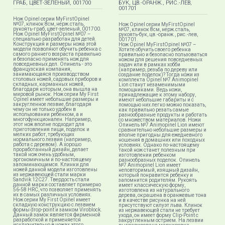
ГРАБ, ЦВЕТ-ЗЕЛЕНЫЙ, 001700
БУК, ЦВ.-ОРАНЖ., РИС.-ЛЕВ,
001701
Нож Opinel серии MyFirstOpinel
№07, клинок 8см, нерж.сталь,
Нож Opinel серии MyFirstOpinel
рукоять-граб, цвет-зеленый, 001700.
№07, клинок 8см, нерж.сталь,
Нож Opinel MyFirstOpinel №07 –
рукоять-бук, цв.-оранж., рис.-лев,
специально разработан для детей.
001701.
Конструкция и размеры ножа этой
Нож Opinel MyFirstOpinel №07 –
модели позволяют обучить ребенка с
Хотите обучить своего ребенка
самого раннего возраста правильно
правильно и безопасно пользоваться
и безопасно применять нож для
ножом для решения повседневных
повседневных дел. Опинель - это
задач или в рамках хобби
французская компания,
(например, резьба по дереву или
занимающаяся производством
создание поделок)? Тогда ножи из
столовых ножей, садовых приборов и
комплекта Opinel №7 Animopinel
складных, карманных ножей,
Lion станут незаменимыми
благодаря которым, она вышла на
помощниками. Ведь ножи,
мировой рынок. Нож серии My First
принадлежащие к этому набору,
Opinel имеет небольшие размеры и
имеют небольшие габариты и с
закругленное лезвие, благодаря
помощью них легко можно показать,
чему он не только удобен в
как правильно резать самые
использовании ребенком, а и
разнообразные продукты и работать
многофункционален. Например,
со множеством материалов. Ножи
этот нож вполне подходит для
Опинель №7 Animopinel Lion имеют
приготовления пищи, поделок и
сравнительно небольшие размеры и
мелких работ, требующих
вполне пригодны для ежедневного
нормального лезвия (например,
ношения в домашних или походных
работа с деревом). А хорошо
условиях. Однако по-настоящему
проработанный дизайн, делает
такой нож станет полезным при
такой нож очень удобным,
изготовлении ребенком
эргономичным и по-настоящему
разнообразных поделок. Опинель
запоминающимся. Клинки для
№7 Animopinel Lion имеет
ножей данной модели изготовлены
неповторимый, изящный дизайн,
из нержавеющей стали марки
который понравится ребенку и
Sandvik 12C27. Твердость стали
запомнится родителям. Рукоять
данной марки составляет примерно
имеет классическую форму,
56-58 HRC, что позволяет применять
изготовлена из натурального
их в самых различных условиях.
дерева, окрашена в оранжевые тона
Нож серии My First Opinel имеет
и в качестве рисунка на ней
складную конструкцию с лезвием
присутствуют силуэт льва. Клинок
формы drop-point и замком Viroblock.
из нержавеющей стали не требует
Данный замок является фирменной
ухода, он имеет форму Clip-Point с
разработкой и применяется
закругленным острием. На лезвии
исключительно в ножах этого