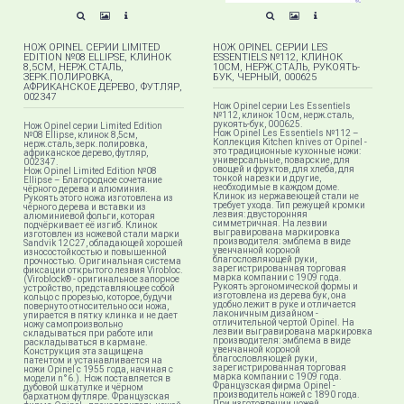
НОЖ OPINEL СЕРИИ LIMITED
НОЖ OPINEL СЕРИИ LES
EDITION №08 ELLIPSE, КЛИНОК
ESSENTIELS №112, КЛИНОК
8,5СМ, НЕРЖ.СТАЛЬ,
10СМ, НЕРЖ.СТАЛЬ, РУКОЯТЬ-
ЗЕРК.ПОЛИРОВКА,
БУК, ЧЕРНЫЙ, 000625
АФРИКАНСКОЕ ДЕРЕВО, ФУТЛЯР,
002347
Нож Opinel серии Les Essentiels
№112, клинок 10 см, нерж.сталь,
рукоять-бук, 000625.
Нож Opinel серии Limited Edition
Нож Opinel Les Essentiels №112 –
№08 Ellipse, клинок 8,5см,
Коллекция Kitchen knives от Opinel -
нерж.сталь, зерк.полировка,
это традиционные кухонные ножи:
африканское дерево, футляр,
универсальные, поварские, для
002347.
овощей и фруктов, для хлеба, для
Нож Opinel Limited Edition №08
тонкой нарезки и другие,
Ellipse – Благородное сочетание
необходимые в каждом доме.
чёрного дерева и алюминия.
Клинок из нержавеющей стали не
Рукоять этого ножа изготовлена из
требует ухода. Тип режущей кромки
чёрного дерева и вставки из
лезвия: двусторонняя
алюминиевой фольги, которая
симметричная. На лезвии
подчёркивает её изгиб. Клинок
выгравирована маркировка
изготовлен из ножевой стали марки
производителя: эмблема в виде
Sandvik 12C27, обладающей хорошей
увенчанной короной
износостойкостью и повышенной
благословляющей руки,
прочностью. Оригинальная система
зарегистрированная торговая
фиксации открытого лезвия Virobloc.
марка компании с 1909 года.
(Viroblock® - оригинальное запорное
Рукоять эргономической формы и
устройство, представляющее собой
изготовлена из дерева бук, она
кольцо с прорезью, которое, будучи
удобно лежит в руке и отличается
повернуто относительно оси ножа,
лаконичным дизайном -
упирается в пятку клинка и не дает
отличительной чертой Opinel. На
ножу самопроизвольно
лезвии выгравирована маркировка
складываться при работе или
производителя: эмблема в виде
раскладываться в кармане.
увенчанной короной
Конструкция эта защищена
благословляющей руки,
патентом и устанавливается на
зарегистрированная торговая
ножи Opinel с 1955 года, начиная с
марка компании с 1909 года.
модели n°6.). Нож поставляется в
Французская фирма Opinel -
дубовой шкатулке и чёрном
производитель ножей с 1890 года.
бархатном футляре. Французская
При изготовлении ножей