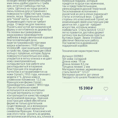
оснащён незаострёнными зубцами:
полезный подарок, который
ими очень удобно удалять с гриба
придётся по душе как мужчинам,
мох, остатки грибницы листья,
так и представительницам,
грязь. Щёточка на торце рукояти
увлекающимся данной тематикой.
очень полезна для устранения с
Эксклюзивное исполнение с
поверхности гриба листьев, травы,
рукояткой из рога оленя подчеркнёт
земли, песка. Идеальный спутник
статус и отличный вкус. С одной
для "тихой" охоты. Клинок из
стороны это классический Opinel, не
нержавеющей стали не требует
изменяющий своей конструкции уже
ухода. Отверстие для темляка.
десятки лет, с другой - предмет
Рукоять изогнутой эргономической
искусства, которым можно
формы и изготовлена из дерева бук.
любоваться. Сталь Sandvik 12C27
На лезвии выгравирована
легко правится, достойно держит
маркировка производителя:
заточку при выполнении простых
эмблема в виде увенчанной короной
бытовых задач. Замок Viroblock
благословляющей руки,
обеспечит безопасную работу.
зарегистрированная торговая
Поставляется в деревянной
марка компании с 1909 года.
подарочной коробке.
Viroblock® - оригинальное запорное
устройство, представляющее собой
Технические характеристики :
кольцо с прорезью, которое, будучи
повернуто относительно оси ножа,
Артикул 000980
упирается в пятку клинка и не дает
Тип ножа: складной
ножу самопроизвольно
Длина ножа: 19 см
складываться при работе или
Длина лезвия: 8,5 см
раскладываться в кармане.
Толщина лезвия: 2 мм
Конструкция эта защищена
Материал лезвия: нержавеющая
патентом и устанавливается на
сталь Sandvik™ 12С27
ножи Opinel с 1955 года, начиная с
Материал рукояти: рог оленя
модели n°6. Длина ножа в
Твердость по шкале Роквелла 58
сложенном положении: 12,5 см.
Французская фирма Opinel -
производитель ножей с 1890 года.
При изготовлении ножей
15 390
₽
используются исключительно
лучшие материалы и строго
контролируется качество каждой
выпускаемой единицы. Удачная
НЕТ В НАЛИЧИИ
конструкция ножей обеспечила
фирме не только длительное
существование, но и всемирную
славу. Ножи Opinel являются
символом Франции. Классический
нож этого типа - рукоять из дерева,
металлическая втулка, ось, клинок и