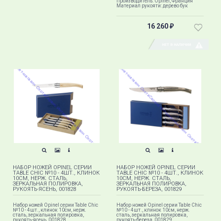
Производитель: Opinel, Франция
Материал рукояти: дерево бук
16 260
₽
НЕТ В НАЛИЧИИ
НАБОР НОЖЕЙ OPINEL СЕРИИ
НАБОР НОЖЕЙ OPINEL СЕРИИ
TABLE CHIC №10 - 4ШТ., КЛИНОК
TABLE CHIC №10 - 4ШТ., КЛИНОК
10СМ, НЕРЖ. СТАЛЬ,
10СМ, НЕРЖ. СТАЛЬ,
ЗЕРКАЛЬНАЯ ПОЛИРОВКА,
ЗЕРКАЛЬНАЯ ПОЛИРОВКА,
РУКОЯТЬ-ЯСЕНЬ, 001828
РУКОЯТЬ-БЕРЕЗА, 001829
Набор ножей Opinel серии Table Chic
Набор ножей Opinel серии Table Chic
№10 - 4шт., клинок 10см, нерж.
№10 - 4шт., клинок 10см, нерж.
сталь, зеркальная полировка,
сталь, зеркальная полировка,
рукоять-ясень, 001828.
рукоять-береза, 001829.