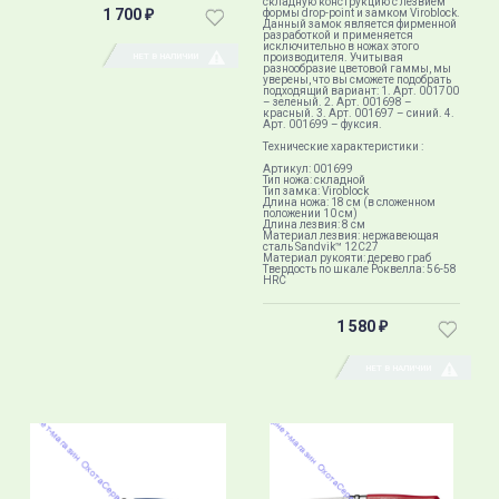
складную конструкцию с лезвием
1 700
формы drop-point и замком Viroblock.
₽
Данный замок является фирменной
разработкой и применяется
исключительно в ножах этого
НЕТ В НАЛИЧИИ
производителя. Учитывая
разнообразие цветовой гаммы, мы
уверены, что вы сможете подобрать
подходящий вариант: 1. Арт. 001700
– зеленый. 2. Арт. 001698 –
красный. 3. Арт. 001697 – синий. 4.
Арт. 001699 – фуксия.
Технические характеристики :
Артикул: 001699
Тип ножа: складной
Тип замка: Viroblock
Длина ножа: 18 см (в сложенном
положении 10 см)
Длина лезвия: 8 см
Материал лезвия: нержавеющая
сталь Sandvik™ 12С27
Материал рукояти: дерево граб
Твердость по шкале Роквелла: 56-58
HRC
1 580
₽
НЕТ В НАЛИЧИИ