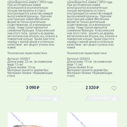
производитель ножей с 1890 года.
производитель ножей с 1890 года.
При изготовлении ножей
При изготовлении ножей
используются исключительно
используются исключительно
лучшие материалы и строго
лучшие материалы и строго
контролируется качество каждой
контролируется качество каждой
выпускаемой единицы. Удачная
выпускаемой единицы. Удачная
конструкция ножей обеспечила
конструкция ножей обеспечила
фирме не только длительное
фирме не только длительное
существование, но и всемирную
существование, но и всемирную
славу. Ножи Opinel являются
славу. Ножи Opinel являются
символом Франции. Классический
символом Франции. Классический
нож этого типа - рукоять из дерева,
нож этого типа - рукоять из дерева,
металлическая втулка, ось, клинок и
металлическая втулка, ось, клинок и
поворотное кольцо. Такая простота
поворотное кольцо. Такая простота
наряду с малой ценой и отличным
наряду с малой ценой и отличным
качеством - вот рецепт успеха этих
качеством - вот рецепт успеха этих
ножей.
ножей.
Технические характеристики :
Технические характеристики :
Артикул: 000657
Артикул: 000656
Длина ножа: 22 см. (в сложенном
Длина ножа: 19 см. (в сложенном
виде 12 см)
виде 11 см)
Длина лезвия: 10 см.
Длина лезвия: 8 см.
Материал рукояти: дерево бук.
Материал рукояти: дерево бук.
Материал лезвия: Нержавеющая
Материал лезвия: Нержавеющая
сталь
сталь
3 090
2 320
₽
₽
НЕТ В НАЛИЧИИ
НЕТ В НАЛИЧИИ