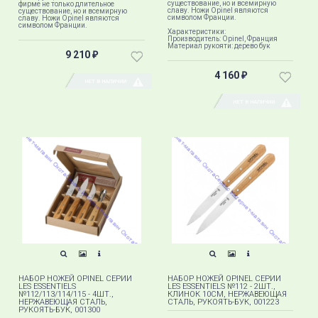
существование, но и всемирную
фирме не только длительное
славу. Ножи Opinel являются
существование, но и всемирную
символом Франции.
славу. Ножи Opinel являются
символом Франции.
Характеристики:
Производитель: Opinel, Франция
Материал рукояти: дерево бук
9 210
₽
4 160
₽
НЕТ В НАЛИЧИИ
НЕТ В НАЛИЧИИ
НАБОР НОЖЕЙ OPINEL СЕРИИ
НАБОР НОЖЕЙ OPINEL СЕРИИ
LES ESSENTIELS
LES ESSENTIELS №112 - 2ШТ.,
№112/113/114/115 - 4ШТ.,
КЛИНОК 10СМ, НЕРЖАВЕЮЩАЯ
НЕРЖАВЕЮЩАЯ СТАЛЬ,
СТАЛЬ, РУКОЯТЬ-БУК, 001223
РУКОЯТЬ-БУК, 001300