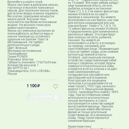
белолобого и серого гусей.
из 10 ножей. Все ножи набора найдут
Манок настроен в диапазоне низких,
свое применение в быту, на хоте,
гортанных и высоких призывных
рыбалке, в походе и на пикнике.
звуков. Для получения низких тонов,
Ножи n°2, 3, 4, 5 не имеют фиксатора
достаточно воздух в манок подавать
лезвия Viroblock из-за своего
без усилия, прикрывая мундштук
размера и назначения. Вы можете
манка рукой. Высокие тона
использовать их как брелок, как нож
получаются при более интенсивном
для заточки карандашей или как
выдохе. На высоких тонах руку
нож для бумаг. Ножи n°6, 7, 8, 9, 10,
можно приоткрывать.
12 имеют фиксатор лезвия Viroblock
Манок на гуменника выполнен из
и предназначены для применения в
поликарбоната, не боится воды и
различных сферах. Эти ножи будут
низких температур, устойчив к
вам полезны на охоте, рыбалке,
ударным нагрузкам. Прост в
пикнике. Вы можете их
обслуживании. Не требует
использовать и в быту, и в походах
дополнительного ухода.
на природу, например, для
Цвет: Зеленый.
приготовления пищи. Нержавеющая
Материал изготовления:
сталь не требует ухода, но ее сложнее
Поликарбонат
заточить до нужной остроты.
Серия:PIONER
Viroblock - оригинальное запорное
Упаковка: Блистер
устройство, представляющее собой
Габариты упаковки: 170х75х40 мм.
кольцо с прорезью, которое, будучи
Количество язычков: 1
повернуто относительно оси ножа,
Вес БРУТТО:65 г
упирается в пятку клинка и не дает
Производитель: ООО «СВОБА»,
ножу самопроизвольно
Россия
складываться при работе или
раскладываться в кармане.
Конструкция эта защищена
патентом и устанавливается на
1 100
₽
ножи Opinel с 1955 года, начиная с
модели n°6. Французская фирма
Opinel - производитель ножей с 1890
года. При изготовлении ножей
НЕТ В НАЛИЧИИ
используются исключительно
лучшие материалы и строго
контролируется качество каждой
выпускаемой единицы. Удачная
конструкция ножей обеспечила
фирме не только длительное
существование, но и всемирную
славу. Ножи Opinel являются
символом Франции.
Характеристики: