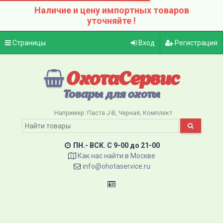
Наличие и цену импортных товаров
уточняйте !
Страницы
Вход
Регистрация
ОхотаСервис
Товары для охоты
Например:
Паста J-B
Черная
Комплект
ПН.- ВСК. C 9-00 до 21-00
Как нас найти в Москве
info@ohotaservice.ru