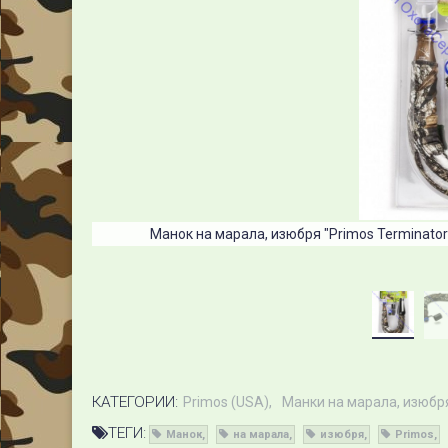
Манок на марала, изюбря "Primos Terminator 
КАТЕГОРИИ:
Primos (USA)
Манки на марала, изюбр
ТЕГИ:
Манок
на марала
изюбря
Primos