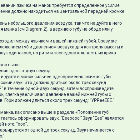
евании язычка на манок требуется определенное усилие
ление должно находиться на центральной передней кромке
чень небольшого давления воздуха, так что не дуйте в него
 манка (см Diagram 2), а верхнюю губу на ободе или у
проходил между язычком и вашей нижней губой. Сразу же
оложением губ и давлением воздуха для контроля высоты и
звук одинаково, но ритм и последовательность их крика
сано выше.
ение одного-двух секунд.
 и дуйте в манок сильнее одновременно сжимая губы
сокий звук. Это должно длиться около трех секунд.
Р" в течение одной-двух секунд, затем воспроизведите
ок, слегка увеличивая давление вашей нижней губы с
. Горн должен длиться около трех секунд: "УРРееEEE."
 манка, как описано выше в разделе «Положение губ
таетесь сформировать звук, "Eeeoooo." Звук "Eee" является
 ноте, "ооо".
арьируется от одной до трех секунд. Звук начинается с
o."