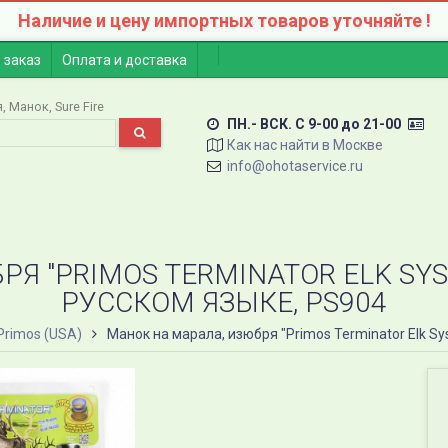
Наличие и цену импортных товаров уточняйте !
 заказ
Оплата и доставка
я
Манок
Sure Fire
ПН.- ВСК. C 9-00 до 21-00
Как нас найти в Москве
info@ohotaservice.ru
Я "PRIMOS TERMINATOR ELK SY
РУССКОМ ЯЗЫКЕ, PS904
Primos (USA)
Манок на марала, изюбря "Primos Terminator Elk Sy