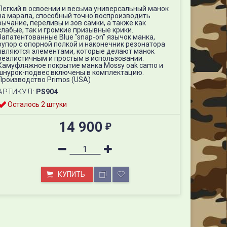
Легкий в освоении и весьма универсальный манок
на марала, способный точно воспроизводить
рычание, переливы и зов самки, а также как
слабые, так и громкие призывные крики.
Запатентованные Blue "snap-on" язычок манка,
рупор с опорной полкой и наконечник резонатора
являются элементами, которые делают манок
реалистичным и простым в использовании.
Камуфляжное покрытие манка Mossy oak camo и
шнурок-подвес включены в комплектацию.
Производство Primos (USA)
АРТИКУЛ:
PS904
Осталось 2 штуки
Манок на марала, изюбря "Primos Terminator Elk System", с инстр
14 900
₽
КУПИТЬ