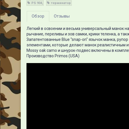
PS 904
терминатор
Обзор
Отзывы
Легкий в освоении и весьма универсальный манок на
рычание, переливы и зов самки, крики теленка, а так
Запатентованные Blue "snap-on" язычок манка, рупор
элементами, которые делают манок реалистичным и
Mossy oak camo и шнурок-подвес включены в компл
Производство Primos (USA)