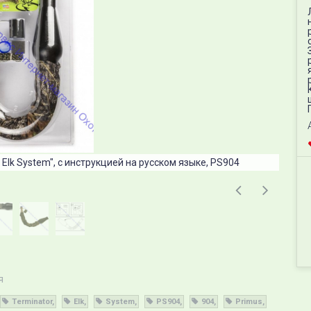
Elk System", с инструкцией на русском языке, PS904
я
Terminator
Elk
System
PS904
904
Primus