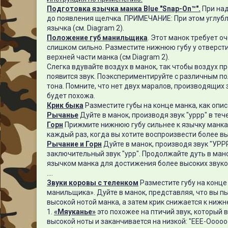
Подготовка язычка манка Blue "Snap-On™".
При над
до появления щелчка. ПРИМЕЧАНИЕ: При этом углуб
язычка (см. Diagram 2).
Положение губ манильщика
. Этот манок требует о
слишком сильно. Разместите нижнюю губу у отверстия
верхней части манка (см Diagram 2).
Слегка вдувайте воздух в манок, так чтобы воздух 
появится звук. Поэкспериментируйте с различным п
тона. Помните, что нет двух маралов, производящих 
будет похожа.
Крик быка
Разместите губы на конце манка, как опи
Рычанье
Дуйте в манок, производя звук "уррр" в теч
Горн
Прижмите нижнюю губу сильнее к язычку манка
каждый раз, когда вы хотите воспроизвести более вы
Рычание и Горн
Дуйте в манок, производя звук "УРР
заключительный звук "урр". Продолжайте дуть в ман
язычком манка для достижения более высоких звуков
....
Звуки коровы с теленком
Разместите губу на конце
манильщика». Дуйте в манок, представляя, что вы пы
высокой нотой манка, а затем крик снижается к нижней
1.
«Мяуканье»
это похожее на птичий звук, который в
высокой ноты и заканчивается на низкой: "EEE-Ooooo