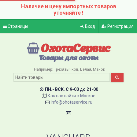
Наличие и цену импортных товаров
уточняйте !
Страницы
Вход
Регистрация
ОхотаСервис
Товары для охоты
Например:
Трехязычков
Белая
Манок
ПН.- ВСК. C 9-00 до 21-00
Как нас найти в Москве
info@ohotaservice.ru