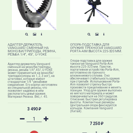
АДАПТЕР-ДЕРЖАТЕЛЬ
ОПОРА-ПОДСТАВКА ДЛЯ
VANGUARD СМЕННЫЙ НА
ОРУЖИЯ ТРЕХНОГАЯ VANGUARD
МОНО/БИ/ТРИПОДЫ, РЕЗИНА,
PORTA-AIM ВЫСОТА 225-320 ММ.
РЕЗЬБА 1/4", 45Г, U-YOKE
Опора-подставка для оружия
трехногая Vanguard Porta-Aim
Адаптер-держатель Vanguard
высота 225-320 мм. ​​​Простое,
сменный на моно/би/триподы,
портативное устройство Porta-Aim,
резина, резьба 1/4", 45г, U-YOKE
изготовлено из прочного
может применяться на моно/би/
алюминиевого сплава. Оно
триподах(опоры из 1, 2, 3 ног), на
обеспечивает стабильность оружия
штативах, которые имеют
при стрельбе. Использование Porta-
стандартное 1/4 " резьбовое
Aim позволят стрелку быстро
соединение. Его корпус изготовлен
произвести прицеливание и менять
из специальной резины, что
позиции. Упор для оружия выполнен
позволяет надёжно в нём
из мягкого материала и может
располагать цевьё оружия.
поворачиваться на 360 градусов.
Материал Резина. Вес, г. 45.
Описание: Быстрая регулировка
высоты. Компактные размеры.
Центральная опора фиксируется
3 490
кольцом. ​Компания Vanguard
₽
(Китай).
7 250
₽