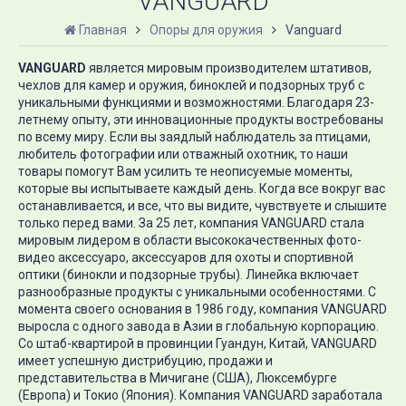
VANGUARD
Главная
Опоры для оружия
Vanguard
VANGUARD
является мировым производителем штативов,
чехлов для камер и оружия, биноклей и подзорных труб с
уникальными функциями и возможностями. Благодаря 23-
летнему опыту, эти инновационные продукты востребованы
по всему миру. Если вы заядлый наблюдатель за птицами,
любитель фотографии или отважный охотник, то наши
товары помогут Вам усилить те неописуемые моменты,
которые вы испытываете каждый день. Когда все вокруг вас
останавливается, и все, что вы видите, чувствуете и слышите
только перед вами. За 25 лет, компания VANGUARD стала
мировым лидером в области высококачественных фото-
видео аксессуаро, аксессуаров для охоты и спортивной
оптики (бинокли и подзорные трубы). Линейка включает
разнообразные продукты с уникальными особенностями. С
момента своего основания в 1986 году, компания VANGUARD
выросла с одного завода в Азии в глобальную корпорацию.
Со штаб-квартирой в провинции Гуандун, Китай, VANGUARD
имеет успешную дистрибуцию, продажи и
представительства в Мичигане (США), Люксембурге
(Европа) и Токио (Япония). Компания VANGUARD заработала