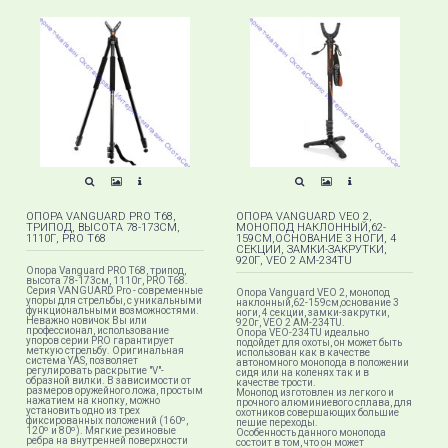
ОПОРА VANGUARD PRO T68,
ОПОРА VANGUARD VEO 2,
ТРИПОД, ВЫСОТА 78-173СМ,
МОНОПОД НАКЛОННЫЙ,62-
1110Г, PRO T68
159СМ,ОСНОВАНИЕ 3 НОГИ, 4
СЕКЦИИ, ЗАМКИ-ЗАКРУТКИ,
920Г, VEO 2 AM-234TU
Опора Vanguard PRO T68, трипод,
высота 78-173см, 1110г, PRO T68.
Серия VANGUARD Pro - современные
Опора Vanguard VEO 2, монопод
упоры для стрельбы, с уникальными
наклонный,62-159см,основание 3
функциональными возможностями.
ноги, 4 секции, замки-закрутки,
Неважно новичок Вы или
920г, VEO 2 AM-234TU.
профессионал, использование
Опора VEO-234TU идеально
упоров серии PRO гарантирует
подойдет для охоты, он может быть
меткую стрельбу. Оригинальная
использован как в качестве
система YAS, позволяет
автономного монопода в положении
регулировать раскрытие "V"-
сидя или на коленях так и в
образной вилки. В зависимости от
качестве трости.
размеров оружейного ложа, простым
Монопод изготовлен из легкого и
нажатием на кнопку, можно
прочного алюминиевого сплава, для
установить одно из трех
охотников совершающих большие
фиксированных положений (160º,
пешие переходы.
120º и 80º). Мягкие резиновые
Особенность данного монопода
ребра на внутренней поверхности
состоит в том, что он может