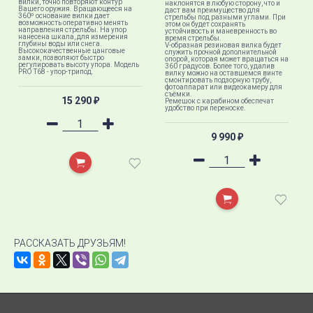
вилки, точно повторяют контур
наклонятся в любую сторону, что и
Вашего оружия. Вращающееся на
даст вам преимущество для
360º основание вилки дает
стрельбы под разными углами. При
возможность оперативно менять
этом он будет сохранять
направления стрельбы. На упор
устойчивость и маневренность во
нанесена шкала, для измерения
время стрельбы.
глубины воды или снега.
V-образная резиновая вилка будет
Высококачественные цанговые
служить прочной дополнительной
замки, позволяют быстро
опорой, которая может вращаться на
регулировать высоту упора. Модель
360 градусов. Более того, удалив
PRO T68 - упор-трипод.
вилку можно на оставшемся винте
смонтировать подзорную трубу,
фотоаппарат или видеокамеру для
съёмки.
15 290
₽
Ремешок с карабином обеспечат
удобство при переноске.
9 990
₽
РАССКАЗАТЬ ДРУЗЬЯМ!