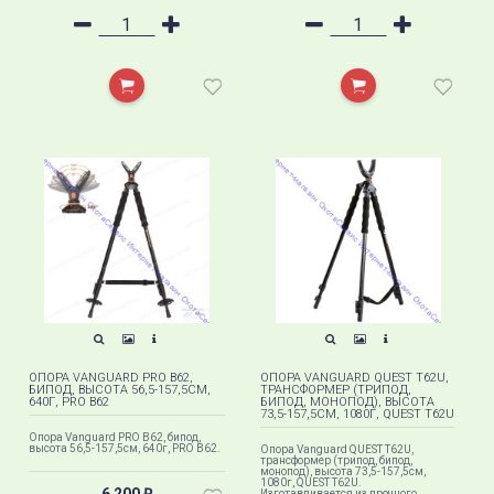
ОПОРА VANGUARD PRO B62,
ОПОРА VANGUARD QUEST T62U,
БИПОД, ВЫСОТА 56,5-157,5СМ,
ТРАНСФОРМЕР (ТРИПОД,
640Г, PRO B62
БИПОД, МОНОПОД), ВЫСОТА
73,5-157,5СМ, 1080Г, QUEST T62U
Опора Vanguard PRO B62, бипод,
высота 56,5-157,5см, 640г, PRO B62.
Опора Vanguard QUEST T62U,
трансформер (трипод, бипод,
монопод), высота 73,5-157,5см,
1080г, QUEST T62U.
Изготавливается из прочного