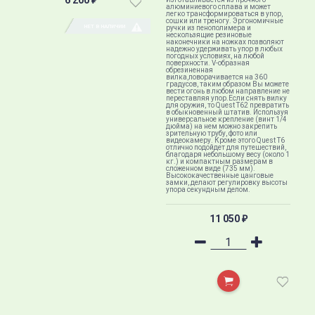
6 200
₽
алюминиевого сплава и может
легко трансформироваться в упор,
сошки или треногу. Эргономичные
НЕТ В НАЛИЧИИ
ручки из пенополимера и
нескользящие резиновые
наконечники на ножках позволяют
надежно удерживать упор в любых
погодных условиях, на любой
поверхности. V-образная
обрезиненная
вилка,поворачивается на 360
градусов, таким образом Вы можете
вести огонь в любом направление не
переставляя упор.Если снять вилку
для оружия, то Quest T62 превратить
в обыкновенный штатив. Используя
универсальное крепление (винт 1/4
дюйма) на нем можно закрепить
зрительную трубу, фото или
видеокамеру. Кроме этого Quest T6
отлично подойдет для путешествий,
благодаря небольшому весу (около 1
кг.) и компактным размерам в
сложенном виде (735 мм).
Высококачественные цанговые
замки, делают регулировку высоты
упора секундным делом.
11 050
₽