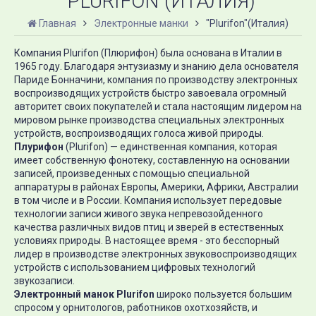
"PLURIFON"(ИТАЛИЯ)
Главная
Электронные манки
"Plurifon"(Италия)
Компания Plurifon (Плюрифон) была основана в Италии в
1965 году. Благодаря энтузиазму и знанию дела основателя
Париде Бонначини, компания по производству электронных
воспроизводящих устройств быстро завоевала огромный
авторитет своих покупателей и стала настоящим лидером на
мировом рынке производства специальных электронных
устройств, воспроизводящих голоса живой природы.
Плурифон
(Plurifon) — единственная компания, которая
имеет собственную фонотеку, составленную на основании
записей, произведенных с помощью специальной
аппаратуры в районах Европы, Америки, Африки, Австралии
в том числе и в России. Компания использует передовые
технологии записи живого звука непревозойденного
качества различных видов птиц и зверей в естественных
условиях природы. В настоящее время - это бесспорный
лидер в производстве электронных звуковоспроизводящих
устройств с использованием цифровых технологий
звукозаписи.
Электронный манок Plurifon
широко пользуется большим
спросом у орнитологов, работников охотхозяйств, и