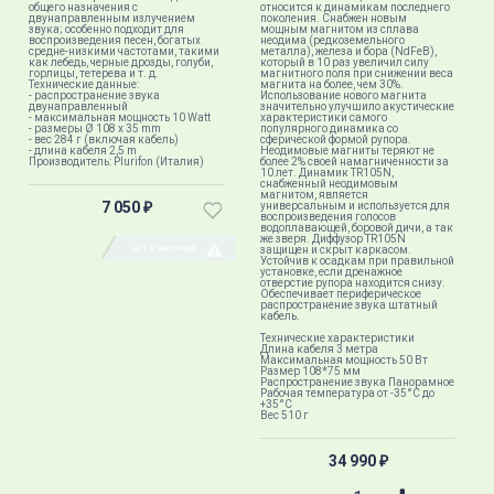
общего назначения с
относится к динамикам последнего
двунаправленным излучением
поколения. Снабжен новым
звука; особенно подходит для
мощным магнитом из сплава
воспроизведения песен, богатых
неодима (редкоземельного
средне-низкими частотами, такими
металла), железа и бора (NdFeB),
как лебедь, черные дрозды, голуби,
который в 10 раз увеличил силу
горлицы, тетерева и т. д.
магнитного поля при снижении веса
Технические данные:
магнита на более, чем 30%.
- распространение звука
Использование нового магнита
двунаправленный
значительно улучшило акустические
- максимальная мощность 10 Watt
характеристики самого
- размеры Ø 108 x 35 mm
популярного динамика со
- вес 284 г (включая кабель)
сферической формой рупора.
- длина кабеля 2,5 m
Неодимовые магниты теряют не
Производитель: Plurifon (Италия)​
более 2% своей намагниченности за
10 лет. Динамик TR105N,
снабженный неодимовым
магнитом, является
7 050
универсальным и используется для
₽
воспроизведения голосов
водоплавающей, боровой дичи, а так
же зверя. Диффузор TR105N
НЕТ В НАЛИЧИИ
защищен и скрыт каркасом.
Устойчив к осадкам при правильной
установке, если дренажное
отверстие рупора находится снизу.
Обеспечивает периферическое
распространение звука штатный
кабель.
Технические характеристики
Длина кабеля 3 метра
Максимальная мощность 50 Вт
Размер 108*75 мм
Распространение звука Панорамное
Рабочая температура от -35°C до
+35°C
Вес 510 г
34 990
₽