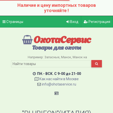
Наличие и цену импортных товаров
уточняйте !
Страницы
Вход
Регистрация
ОхотаСервис
Товары для охоты
Например:
Запасные
Манок
Манок на
ПН.- ВСК. C 9-00 до 21-00
Как нас найти в Москве
info@ohotaservice.ru