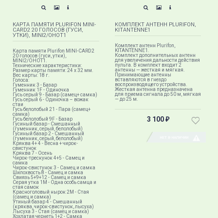
КАРТА ПАМЯТИ PLURIFON MINI-
КОМПЛЕКТ АНТЕНН PLURIFON,
CARD2 20 ГОЛОСОВ (ГУСИ,
KITANTENNE1
УТКИ), MINI2/OHOT1
Комплект антенн Plurifon,
KITANTENNE1.
Карта памяти Plurifon MINI-CARD2
Комплект дополнительных антенн
20 голосов (гуси, утки),
для увеличения дальности действия
MINI2/OHOT1.
пульта. В комплект входит 2
Технические характеристики:
антенны — жесткая и мягкая.
Размер карты памяти: 24 x 32 мм.
Принимающие антенны
Вес карты: 18 г.
вставляются в гнездо
Голоса:
воспроизводящего устройства.
Гуменник 3 - Базар
Жесткая антенна предназначена
Гуменник 1F - Одиночка
для приема сигнала до 50 м, мягкая
Гусь серый 9 - Базар (самец+ самка)
— до 25 м.
Гусь серый 6 - Одиночка – вожак
стаи
Гусь белолобый 21 - Пара (самец+
самка)
3 100
Гусь белолобый 9F - Базар
₽
Гусиный базар - Смешанный
(гуменник, серый, белолобый)
Гусиный базар 2 - Смешанный
НЕТ В НАЛИЧИИ
(гуменник, серый, белолобый)
Кряква 4+ 4 - Весна + чирок-
свистунок
Кряква 7 - Осень
Чирок-трескунок 4+5 - Самец и
самка
Чирок-свистунок 3 - Самец и самка
Шилохвость 8 - Самец и самка
Свиязь 5+9+12 - Самец и самка
Серая утка 1M - Одна особь самца и
стая самок
Красноголовый нырок 2M - Стая
(самец и самка)
Утиный базар 4 - Смешанный
(кряква, чирок-свистунок, лысуха)
Лысуха 3 - Стая (самец и самка)
Хохлатая чернеть 1+2 - Самка