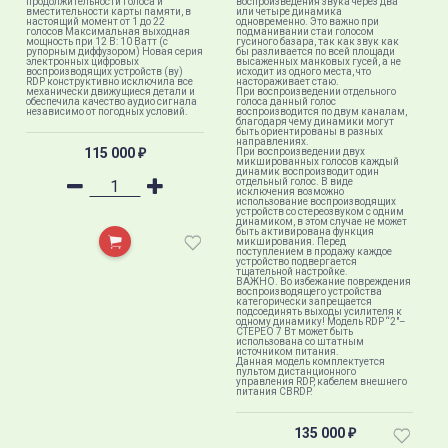
продолжительности голоса и
воспроизведения звука через два
вместительности карты памяти, в
или четыре динамика
настоящий момент от 1 до 22
одновременно. Это важно при
голосов Максимальная выходная
подманивании стаи голосом
мощность при 12 В: 10 Ватт (с
гусиного базара, так как звук как
рупорным диффузором) Новая серия
бы разливается по всей площади
электронных цифровых
высаженных манковых гусей, а не
воспроизводящих устройств (ву)
исходит из одного места, что
RDP конструктивно исключила все
настораживает стаю.
механически движущиеся детали и
При воспроизведении отдельного
обеспечила качество аудио сигнала
голоса данный голос
независимо от погодных условий.
воспроизводится по двум каналам,
благодаря чему динамики могут
быть ориентированы в разных
направлениях.
115 000
При воспроизведении двух
₽
микшированных голосов каждый
динамик воспроизводит один
отдельный голос. В виде
исключения возможно
использование воспроизводящих
устройств со стереозвуком с одним
динамиком, в этом случае не может
быть активирована функция
микширования. Перед
поступлением в продажу каждое
устройство подвергается
тщательной настройке.
ВАЖНО. Во избежание повреждения
воспроизводящего устройства
категорически запрещается
подсоединять выходы усилителя к
одному динамику! Модель RDP “2"–
СТЕРЕО 7 Вт может быть
использована со штатным
источником питания.
Данная модель комплектуется
пультом дистанционного
управления RDP, кабелем внешнего
питания CBRDP.
135 000
₽