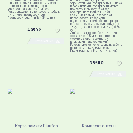
положительная, черным -
в подключении полярности может
отрицательная полярность. Ошибка
привести к выходу из строя
в подключении полярности может
электронного манка Plurifon.
привести к выходу из строя
Рекомендуется использовать кабель
электронного манка Plurifon.
питания от производителя.
Съемные клеммы позволяют
Производитель: Plurifon (Италия)
использовать кабель для
подключения приборов Плюрифон
как батарей с малой емкостью (до
18 А/Ч) , так и с более емким (до 60
4 950
А/Ч).
₽
Длина штатного кабеля питания
составляет 1,5 м, дополнительно
укомплектован съемными
НЕТ В НАЛИЧИИ
клеммами "крокодилами".
Рекомендуется использовать кабель
питания от производителя.
Производитель: Plurifon (Италия)
3 550
₽
НЕТ В НАЛИЧИИ