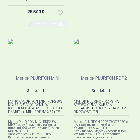
25 500
₽
НЕТ В НАЛИЧИИ
МАНОК PLURIFON MINI-RDP2 8W
МАНОК PLURIFON RDP2 7W
MIXER С Д/У (С СУМКОЙ И
STEREO С Д/У (КАБЕЛЬ
КАБЕЛЕМ ПИТАНИЯ, БЕЗ КАРТЫ
ПИТАНИЯ, БЕЗ КАРТЫ ПАМЯТИ),
ПАМЯТИ), MINI-RDP2MIXER+TEL
RDP7W/ST+TEL
Манок PLURIFON MINI-RDP2 8W
Манок PLURIFON RDP2 7W STEREO с
MIXER с д/у (с сумкой и кабелем
д/у (кабель питания, без карты
питания, без карты памяти), MINI-
памяти), RDP7W/ST+TEL.
RDP2MIXER+TEL.
Отличие этой модели состоит в том,
Характеристики: Вес: 250 гр.
что RDP2 7W STEREO позволяет
Количество голосов: Зависит от
использовать два канала