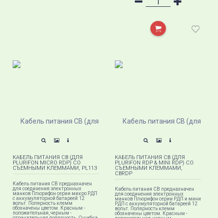
КАБЕЛЬ ПИТАНИЯ СВ (ДЛЯ
КАБЕЛЬ ПИТАНИЯ СВ (ДЛЯ
PLURIFON MICRO RDP) СО
PLURIFON RDP & MINI RDP) СО
СЪЕМНЫМИ КЛЕММАМИ, PL113
СЪЕМНЫМИ КЛЕММАМИ,
СВRDP
Кабель питания СВ предназначен
для соединения электронных
Кабель питания СВ предназначен
манков Плюрифон серии микро РДП
для соединения электронных
с аккумуляторной батареей 12
манков Плюрифон серии РДП и мини
вольт. Полярность клемм
РДП с аккумуляторной батареей 12
обозначены цветом. Красным -
вольт. Полярность клемм
положительная, черным -
обозначены цветом. Красным -
отрицательная полярность. Ошибка