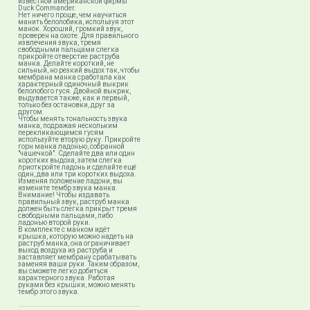
известной американской фирмы
Duck Commander.
Нет ничего проще, чем научиться
манить белолобика, используя этот
манок. Хороший, громкий звук,
проверен на охоте. Для правильного
извлечения звука, тремя
свободными пальцами слегка
прикройте отверстие раструба
манка. Делайте короткий, не
сильный, но резкий выдох так, чтобы
мембрана манка сработала как
характерный одиночный выкрик
белолобого гуся. Двойной выкрик,
выдувается также, как и первый,
только без остановки, друг за
другом.
Чтобы менять тональность звука
манка, подражая нескольким
перекликающимся гусям
используйте вторую руку. Прикройте
горн манка ладонью, собранной
"чашечкой". Сделайте два или один
коротких выдоха, затем слегка
приоткройте ладонь и сделайте ещё
один, два или три коротких выдоха.
Изменяя положение ладони, вы
измените тембр звука манка.
Внимание! Чтобы издавать
правильный звук, раструб манка
должен быть слегка прикрыт тремя
свободными пальцами, либо
ладонью второй руки.
В комплекте с манком идёт
крышка, которую можно надеть на
раструб манка, она ограничивает
выход воздуха из раструба и
заставляет мембрану срабатывать
заменяя ваши руки. Таким образом,
вы сможете легко добиться
характерного звука. Работая
руками без крышки, можно менять
тембр этого звука.