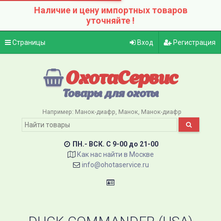
Наличие и цену импортных товаров
уточняйте !
Страницы
Вход
Регистрация
ОхотаСервис
Товары для охоты
Например:
Манок-диафр
Манок
Манок-диафр
ПН.- ВСК. C 9-00 до 21-00
Как нас найти в Москве
info@ohotaservice.ru