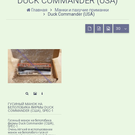
DUCK COMMANDER (USA)
Главная
Манки и пахучие приманки
Duck Commander (USA)
30
ГУСИНЫЙ МАНОК НА
БЕЛОЛОБИКА ФИРМЫ DUCK
COMMANDER (США), SPEC-1
Гусиный манок на белолобика
фирмы Duck Commander (США),
SPEC-1.
Очень лёгкий в использовании
манок на белолобого гуся от