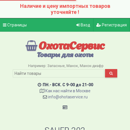
Наличие и цену импортных товаров
уточняйте !
Страницы
Вход
Регистрация
ОхотаСервис
Товары для охоты
Например:
Запасные
Манок
Манок-диафр
ПН.- ВСК. C 9-00 до 21-00
Как нас найти в Москве
info@ohotaservice.ru