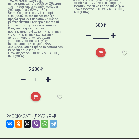
10 дюймовая (25,4 см)
колец и алюминиевый конус для
направляющая ABS-3Sauer202 для
посадки колец на направляющую.
чистки болтовых карабинов Sauer
Производство J. DEWEY MFG. CO.,
202 калибра 7,62мм (.30 кал.) -
INC.(США)
8mm. Содержит сольвент-порт.
Специальное резиновое кольцо
предотвращает попадание масла,
растворителя и мусора в магазин
600
(ресивер) и спусковой механизм.
₽
Каждая направляющая
поставляется с 4 дополнительными
уплотнительными кольцами и
алюминиевым конусом для
установки колец на трубку
направляющей. Модель ABS-
3Sauer202 адаптирована под затвор
карабинов Sauer 202.
Производство J. DEWEY MFG. CO.,
INC.(США)
5 200
₽
РАССКАЗАТЬ ДРУЗЬЯМ!