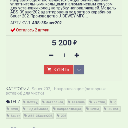
направляющая поставляется с 4 дополнительными
уплотнительными кольцами и алюминиевым конусом
для установки колец на трубку направляющей. Модель
ABS-3Sauer202 адаптирована под затвор карабинов
Sauer 202. Производство J. DEWEY MFG....
АРТИКУЛ:
ABS-3Sauer202
Осталось 2 штуки
5 200
₽
КУПИТЬ
КАТЕГОРИИ:
Sauer 202
Направляющие (затворные
вставки) для чистки
ТЕГИ:
Dewey
Затворная
вставка
чистки
7
8mm
10 дюймовая
направляющая
62мм
.30 кал.
Sauer
ABS-3Sauer202
202