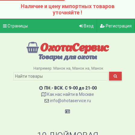
Наличие и цену импортных товаров
уточняйте !
Страницы
Вход
Регистрация
ОхотаСервис
Товары для охоты
Например:
Манок на
Манок на
Манок
ПН.- ВСК. C 9-00 до 21-00
Как нас найти в Москве
info@ohotaservice.ru