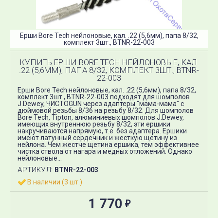
Ерши Bore Tech нейлоновые, кал. .22 (5,6мм), папа 8/32,
комплект 3шт., BTNR-22-003
КУПИТЬ ЕРШИ BORE TECH НЕЙЛОНОВЫЕ, КАЛ.
.22 (5,6ММ), ПАПА 8/32, КОМПЛЕКТ 3ШТ., BTNR-
22-003
Ерши Bore Tech нейлоновые, кал. .22 (5,6мм), папа 8/32,
комплект 3шт., BTNR-22-003 подходят для шомполов
J.Dewey, ЧИСТОGUN через адаптеры "мама-мама" с
дюймовой резьбы 8/36 на резьбу 8/32. Для шомполов
Bore Tech, Tipton, алюминиевых шомполов J.Dewey,
имеющих внутреннюю резьбу 8/32, эти ершики
накручиваются напрямую, т.е. без адаптера. Ершики
имеют латунный сердечник и жесткую щетину из
нейлона. Чем жестче щетина ершика, тем эффективнее
чистка ствола от нагара и медных отложений. Однако
нейлоновые...
АРТИКУЛ:
BTNR-22-003
В наличии (3 шт.)
1 770
₽