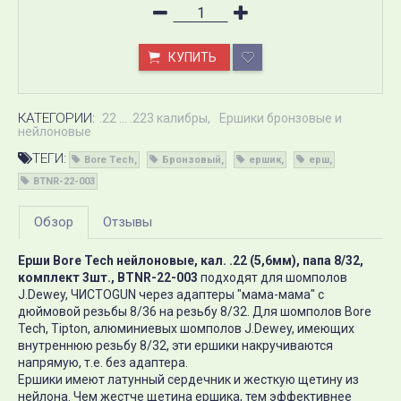
КУПИТЬ
КАТЕГОРИИ:
.22 ... .223 калибры
Ершики бронзовые и
нейлоновые
ТЕГИ:
Bore Tech
Бронзовый
ершик
ерш
BTNR-22-003
Обзор
Отзывы
Ерши Bore Tech нейлоновые, кал. .22 (5,6мм), папа 8/32,
комплект 3шт., BTNR-22-003
подходят для шомполов
J.Dewey, ЧИСТОGUN через адаптеры "мама-мама" с
дюймовой резьбы 8/36 на резьбу 8/32. Для шомполов Bore
Tech, Tipton, алюминиевых шомполов J.Dewey, имеющих
внутреннюю резьбу 8/32, эти ершики накручиваются
напрямую, т.е. без адаптера.
Ершики имеют латунный сердечник и жесткую щетину из
нейлона. Чем жестче щетина ершика, тем эффективнее