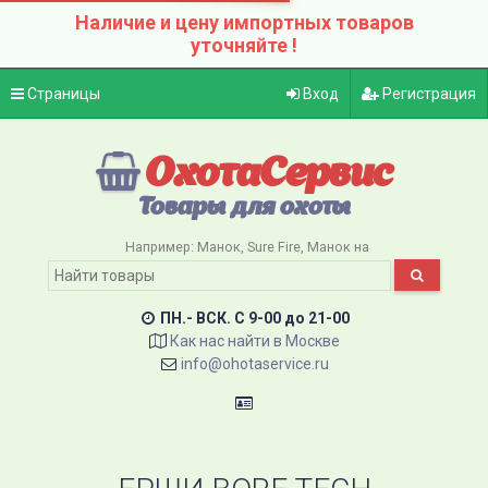
Наличие и цену импортных товаров
уточняйте !
Страницы
Вход
Регистрация
ОхотаСервис
Товары для охоты
Например:
Манок
Sure Fire
Манок на
ПН.- ВСК. C 9-00 до 21-00
Как нас найти в Москве
info@ohotaservice.ru