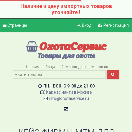
Наличие и цену импортных товаров
уточняйте !
Страницы
Вход
Регистрация
ОхотаСервис
Товары для охоты
Например:
Защитный
Манок-диафр
Манок на
ПН.- ВСК. C 9-00 до 21-00
Как нас найти в Москве
info@ohotaservice.ru