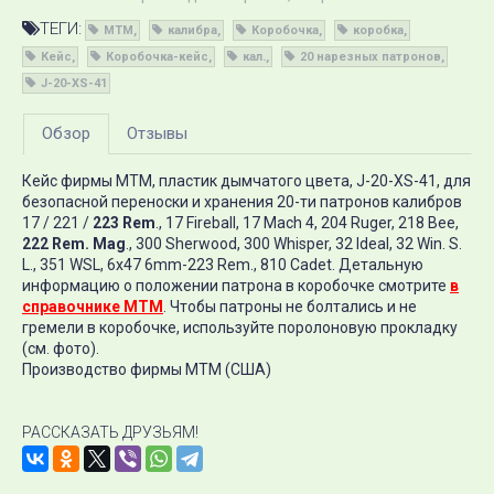
ТЕГИ:
MTM
калибра
Коробочка
коробка
Кейс
Коробочка-кейс
кал.
20 нарезных патронов
J-20-XS-41
Обзор
Отзывы
Кейс фирмы MTM, пластик дымчатого цвета, J-20-XS-41, для
безопасной переноски и хранения 20-ти патронов калибров
17 / 221 /
223 Rem
., 17 Fireball, 17 Mach 4, 204 Ruger, 218 Bee,
222 Rem. Mag
., 300 Sherwood, 300 Whisper, 32 Ideal, 32 Win. S.
L., 351 WSL, 6x47 6mm-223 Rem., 810 Cadet. Детальную
информацию о положении патрона в коробочке смотрите
в
справочнике MTM
. Чтобы патроны не болтались и не
гремели в коробочке, используйте поролоновую прокладку
(см. фото).
Производство фирмы МТМ (США)
РАССКАЗАТЬ ДРУЗЬЯМ!