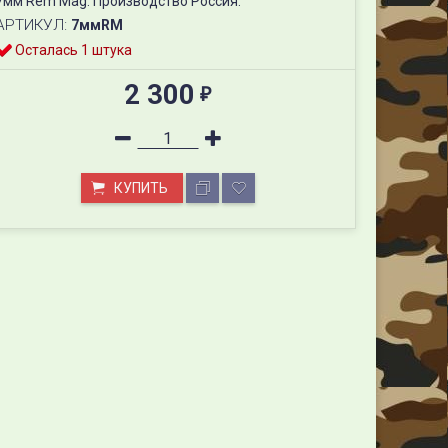
7мм Rem Mag. Производство Россия.​
АРТИКУЛ:
7ммRM
Осталась 1 штука
2 300
₽
КУПИТЬ