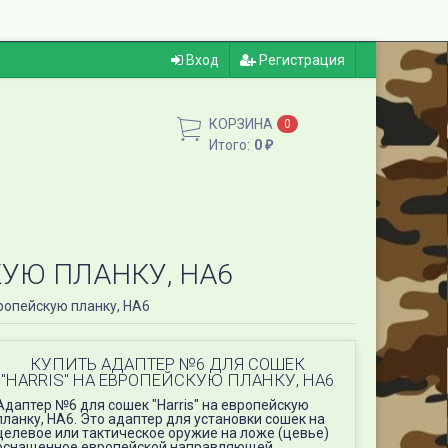
Вход
Регистрация
КОРЗИНА
0
Итого:
0
₽
КУЮ ПЛАНКУ, HA6
вропейскую планку, HA6
КУПИТЬ АДАПТЕР №6 ДЛЯ СОШЕК
"HARRIS" НА ЕВРОПЕЙСКУЮ ПЛАНКУ, HA6
Адаптер №6 для сошек "Harris" на европейскую
планку, HA6. Это адаптер для установки сошек на
целевое или тактическое оружие на ложе (цевье)
оснащенное европейской направляющей