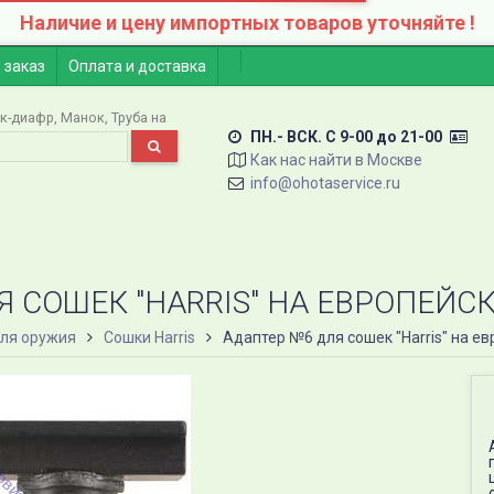
Наличие и цену импортных товаров уточняйте !
 заказ
Оплата и доставка
к-диафр
Манок
Труба на
ПН.- ВСК. C 9-00 до 21-00
Как нас найти в Москве
info@ohotaservice.ru
 СОШЕК "HARRIS" НА ЕВРОПЕЙС
ля оружия
Сошки Harris
Адаптер №6 для сошек "Harris" на е