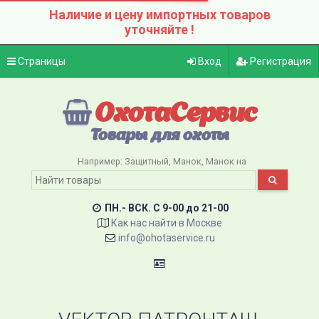
Наличие и цену импортных товаров
уточняйте !
Страницы
Вход
Регистрация
ОхотаСервис
Товары для охоты
Например:
Защитный
Манок
Манок на
ПН.- ВСК. C 9-00 до 21-00
Как нас найти в Москве
info@ohotaservice.ru