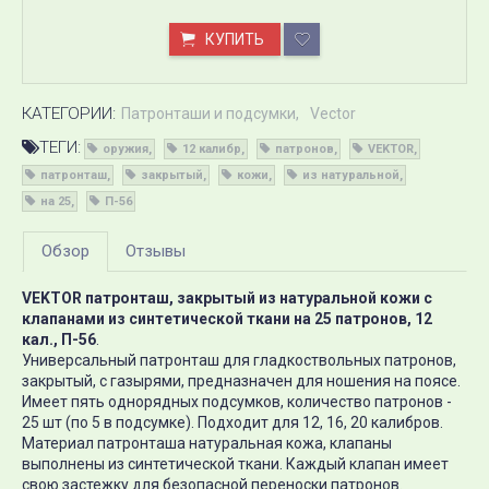
КУПИТЬ
КАТЕГОРИИ:
Патронташи и подсумки
Vector
ТЕГИ:
оружия
12 калибр
патронов
VEKTOR
патронташ
закрытый
кожи
из натуральной
на 25
П-56
Обзор
Отзывы
VEKTOR патронташ, закрытый из натуральной кожи с
клапанами из синтетической ткани на 25 патронов, 12
кал., П-56
.
Универсальный патронташ для гладкоствольных патронов,
закрытый, с газырями, предназначен для ношения на поясе.
Имеет пять однорядных подсумков, количество патронов -
25 шт (по 5 в подсумке). Подходит для 12, 16, 20 калибров.
Материал патронташа натуральная кожа, клапаны
выполнены из синтетической ткани. Каждый клапан имеет
свою застежку для безопасной переноски патронов.