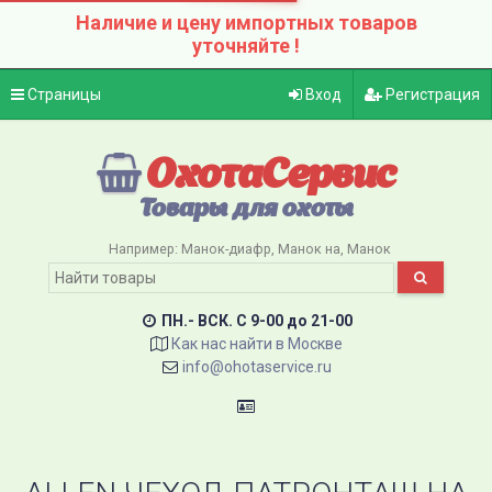
Наличие и цену импортных товаров
уточняйте !
Страницы
Вход
Регистрация
ОхотаСервис
Товары для охоты
Например:
Манок-диафр
Манок на
Манок
ПН.- ВСК. C 9-00 до 21-00
Как нас найти в Москве
info@ohotaservice.ru