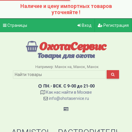
Наличие и цену импортных товаров
уточняйте !
Страницы
Вход
Регистрация
ОхотаСервис
Товары для охоты
Например:
Манок на
Манок
Манок
ПН.- ВСК. C 9-00 до 21-00
Как нас найти в Москве
info@ohotaservice.ru