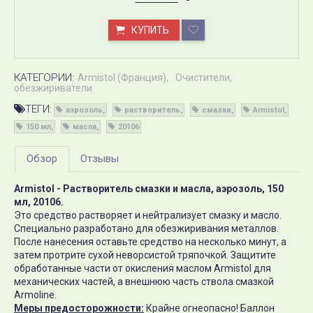
КУПИТЬ
КАТЕГОРИИ:
Armistol (Франция)
Очистители,
обезжириватели
ТЕГИ:
аэрозоль
растворитель
смазки
Armistol
150 мл
масла
20106
Обзор
Отзывы
Armistol - Растворитель смазки и масла, аэрозоль, 150
мл, 20106.
Это средство растворяет и нейтрализует смазку и масло.
Специально разработано для обезжиривания металлов.
После нанесения оставьте средство на несколько минут, а
затем протрите сухой неворсистой тряпочкой. Защитите
обработанные части от окисления маслом Armistol для
механических частей, а внешнюю часть ствола смазкой
Armoline.
Меры предосторожности:
Крайне огнеопасно! Баллон