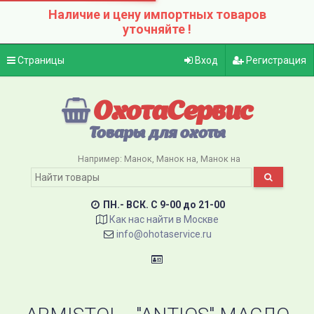
Наличие и цену импортных товаров
уточняйте !
Страницы
Вход
Регистрация
ОхотаСервис
Товары для охоты
Например:
Манок
Манок на
Манок на
ПН.- ВСК. C 9-00 до 21-00
Как нас найти в Москве
info@ohotaservice.ru