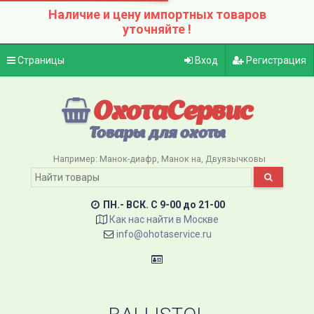
Наличие и цену импортных товаров
уточняйте !
Страницы
Вход
Регистрация
ОхотаСервис
Товары для охоты
Например:
Манок-диафр
Манок на
Двуязычковы
ПН.- ВСК. C 9-00 до 21-00
Как нас найти в Москве
info@ohotaservice.ru