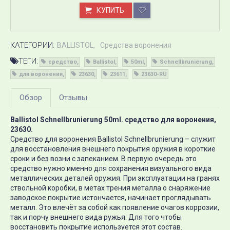
КУПИТЬ
КАТЕГОРИИ:
BALLISTOL
Средства воронения
ТЕГИ:
средство
Ballistol
50ml
Schnellbrunierung
для воронения
23630
23611
23630-RU
Обзор
Отзывы
Ballistol Schnellbrunierung 50ml. средство для воронения,
23630.
Средство для воронения Ballistol Schnellbrunierung – служит
для восстановления внешнего покрытия оружия в короткие
сроки и без возни с запеканием. В первую очередь это
средство нужно именно для сохранения визуального вида
металлических деталей оружия. При эксплуатации на гранях
ствольной коробки, в метах трения металла о снаряжение
заводское покрытие истончается, начинает проглядывать
металл. Это влечёт за собой как появление очагов коррозии,
так и порчу внешнего вида ружья. Для того чтобы
восстановить покрытие используется этот состав.