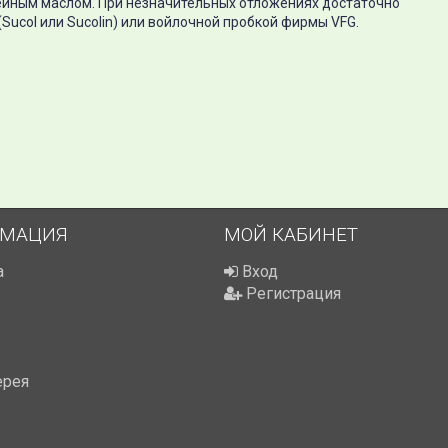
ейным маслом. При незначительных отложениях достаточно
ucol или Sucolin) или войлочной пробкой фирмы VFG.
МАЦИЯ
МОЙ КАБИНЕТ
а
Вход
Регистрация
ерея