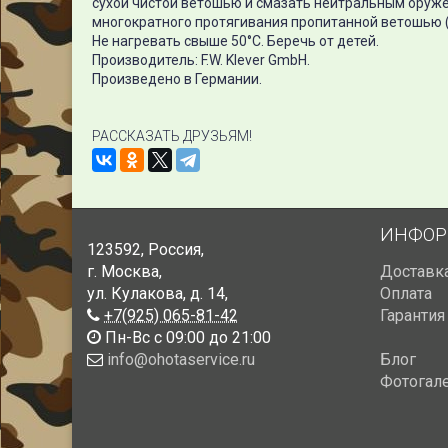
сухой чистой ветошью и смазать нейтральным оруж
многократного протягивания пропитанной ветошью (S
Не нагревать свыше 50°С. Беречь от детей.
Производитель: F.W. Klever GmbH.
Произведено в Германии.
РАССКАЗАТЬ ДРУЗЬЯМ!
ИНФОР
123592
,
Россия
,
г. Москва
,
Доставк
ул. Кулакова, д. 14
,
Оплата
+7(925) 065-81-42
Гарантия
Пн-Вс с 09:00 до 21:00
info@ohotaservice.ru
Блог
Фотогал