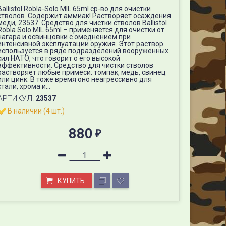
Ballistol Robla-Solo MIL 65ml ср-во для очистки
стволов. Содержит аммиак! Растворяет осаждения
меди, 23537. Средство для чистки стволов Ballistol
Robla Solo MIL 65ml – применяется для очистки от
нагара и освинцовки с омеднением при
интенсивной эксплуатации оружия. Этот раствор
используется в ряде подразделений вооружённых
сил НАТО, что говорит о его высокой
эффективности. Средство для чистки стволов
растворяет любые примеси: томпак, медь, свинец
или цинк. В тоже время оно неагрессивно для
стали, хрома и...
АРТИКУЛ:
23537
В наличии (4 шт.)
880
₽
КУПИТЬ