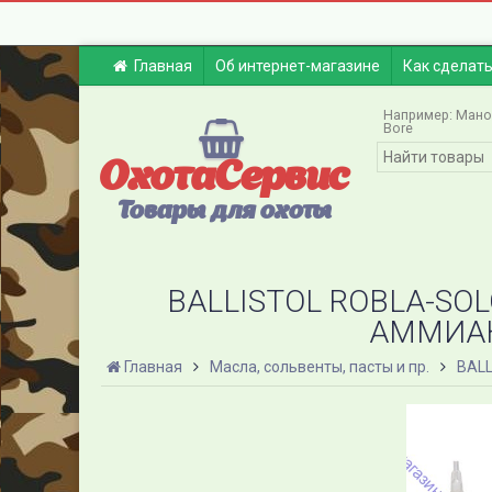
Главная
Об интернет-магазине
Как сделать
Например:
Мано
Bore
ОхотаСервис
Товары для охоты
BALLISTOL ROBLA-SO
АММИАК
Главная
Масла, сольвенты, пасты и пр.
BALL