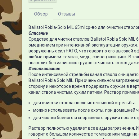
Обзор
Отзывы
Ballistol Robla-Solo MIL 65ml ср-во для очистки ств
Описание
Средство для чистки стволов Ballistol Robla Solo MIL
омеднением при интенсивной эксплуатации оружия. 
вооружённых сил НАТО, что говорит о его высокой э
любые примеси: томпак, медь, свинец или цинк. В то
позволит без излишних трудов отчистить ствол даж
Использование
После интенсивной стрельбы канал ствола очищает
Ballistol Robla Solo MIL. При очень сильном загрязне
сторону и некоторое время подержать оружие в верт
канал ствола чистым, сухим патчем. Раствор примен
для очистки ствола после интенсивной стрельбы;
можно использовать после охоты, при домашней ч
для чистки боевого и спортивного оружия после с
Раствор полностью удаляет все виды загрязнения. И
говорит о большом количестве томпака или меди на 