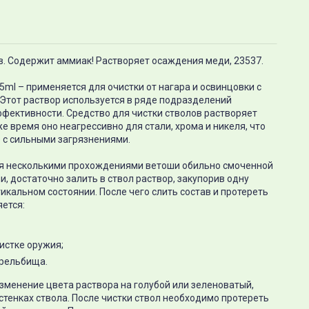
олов. Содержит аммиак! Растворяет осаждения меди, 23537.
 65ml – применяется для очистки от нагара и освинцовки с
Этот раствор используется в ряде подразделений
ффективности. Средство для чистки стволов растворяет
же время оно неагрессивно для стали, хрома и никеля, что
е с сильными загрязнениями.
ся несколькими прохождениями ветоши обильно смоченной
нии, достаточно залить в ствол раствор, закупорив одну
икальном состоянии. После чего слить состав и протереть
яется:
истке оружия;
трельбища.
зменение цвета раствора на голубой или зеленоватый,
стенках ствола. После чистки ствол необходимо протереть