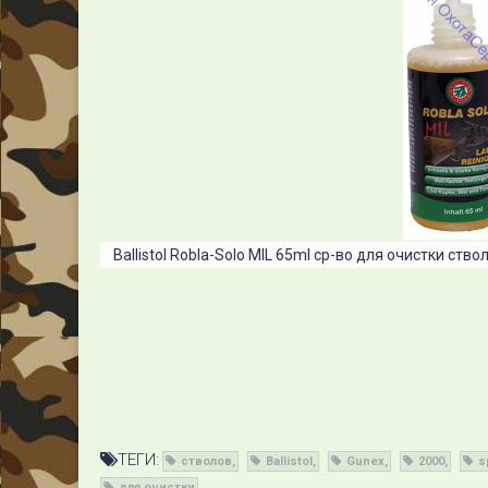
Ballistol Robla-Solo MIL 65ml ср-во для очистки с
ТЕГИ:
стволов
Ballistol
Gunex
2000
s
для очистки