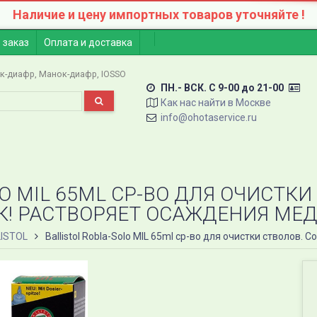
Наличие и цену импортных товаров уточняйте !
 заказ
Оплата и доставка
к-диафр
Манок-диафр
IOSSO
ПН.- ВСК. C 9-00 до 21-00
Как нас найти в Москве
info@ohotaservice.ru
LO MIL 65ML СР-ВО ДЛЯ ОЧИСТК
! РАСТВОРЯЕТ ОСАЖДЕНИЯ МЕДИ
ISTOL
Ballistol Robla-Solo MIL 65ml ср-во для очистки стволов