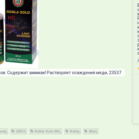
тволов. Содержит аммиак! Растворяет осаждения меди, 23537
pray
23537
Robla-Solo MIL
Robla
65ml