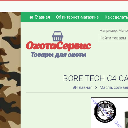
Главная
Об интернет-магазине
Как сделать
Например:
Мано
ОхотаСервис
Товары для охоты
BORE TECH C4 C
Главная
Масла, сольвен