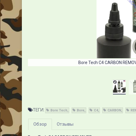
Bore Tech C4 CARBON REMOVE
ТЕГИ:
Bore Tech
Bore
C4
CARBON
RE
Обзор
Отзывы