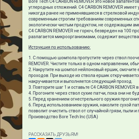
Bore Tech C4
CARBON REMOVER это новое запатентова
углеродных отложений. C4
CARBON REMOVER имеет у
никогда ранее не применявшиеся в стрелковой индус
современным строгим требованиям современных спе
экологически чистым продуктом, не содержащим ам
C4
CARBON REMOVER не горюч, безвреден на 100 проц
разлагается микроорганизмами, содержит вещества
Иструкция по использованию:
1. С помощью шомпола пропустите через ствол пооч
REMOVER. Чистите только в одном направлении, обыч
2. Накрутите на шомпол нейлоновый ершик, смочите 
проходов. При выходе из ствола ершик откручиваетс
накручивается и выполняется следующий проход.
3. Повторите шаг 1 и оставьте C4
CARBON REMOVER в с
4. Прогоните через ствол сухие патчи, пока они не б
5. Перед хранением огнестрельного оружия прогонит
6. Перед использованием оружия, наколите сухой пат
позволит очистить ствол от случайной грязи, пыли и 
Производство Bore Tech Inc (USA)
РАССКАЗАТЬ ДРУЗЬЯМ!