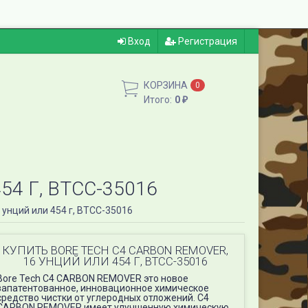
Вход
Регистрация
КОРЗИНА
0
Итого:
0
₽
4 Г, BTCC-35016
унций или 454 г, BTCC-35016
КУПИТЬ BORE TECH C4 CARBON REMOVER,
16 УНЦИЙ ИЛИ 454 Г, BTCC-35016
Bore Tech C4 CARBON REMOVER это новое
запатентованное, инновационное химическое
средство чистки от углеродных отложений. C4
CARBON REMOVER имеет улучшенную химическую