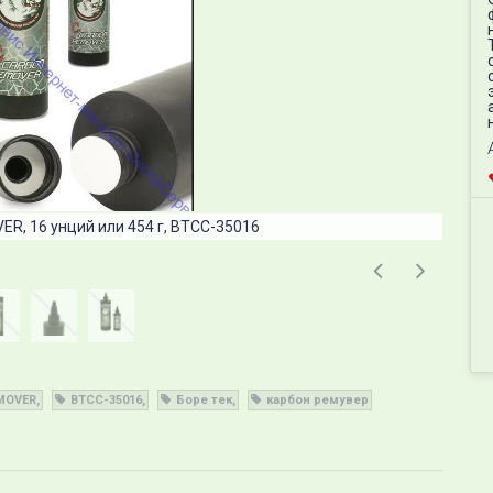
R, 16 унций или 454 г, BTCC-35016
MOVER
BTCC-35016
Боре тек
карбон ремувер