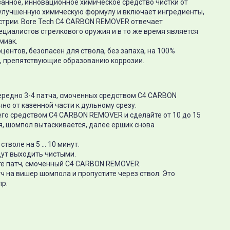
нное, инновационное химическое средство чистки от
лучшенную химическую формулу и включает ингредиенты,
трии. Bore Tech C4
CARBON REMOVER отвечает
циалистов стрелкового оружия и в то же время является
миак.
ентов, безопасен для ствола, без запаха, на 100%
, препятствующие образованию коррозии.
ередно 3-4 патча, смоченных средством C4
CARBON
но от казенной части к дульному срезу.
его средством C4
CARBON REMOVER и сделайте от 10 до 15
я, шомпол вытаскивается, далее ершик снова
тволе на 5 … 10 минут.
удут выходить чистыми.
е патч, смоченный C4
CARBON REMOVER.
ч на вишер шомпола и пропустите через ствол. Это
пр.