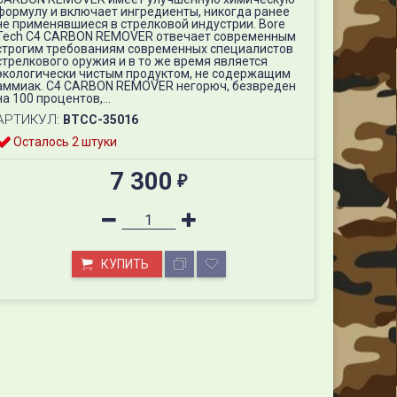
формулу и включает ингредиенты, никогда ранее
не применявшиеся в стрелковой индустрии. Bore
Tech C4 CARBON REMOVER отвечает современным
строгим требованиям современных специалистов
стрелкового оружия и в то же время является
экологически чистым продуктом, не содержащим
аммиак. C4 CARBON REMOVER негорюч, безвреден
на 100 процентов,...
АРТИКУЛ:
BTCC-35016
Осталось 2 штуки
7 300
₽
Bore Tech C4 CARBON REMOVER, 16 унций или 454
КУПИТЬ