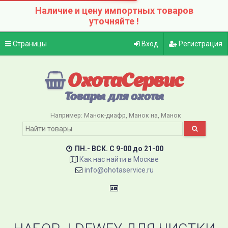
Наличие и цену импортных товаров
уточняйте !
Страницы
Вход
Регистрация
ОхотаСервис
Товары для охоты
Например:
Манок-диафр
Манок на
Манок
ПН.- ВСК. C 9-00 до 21-00
Как нас найти в Москве
info@ohotaservice.ru