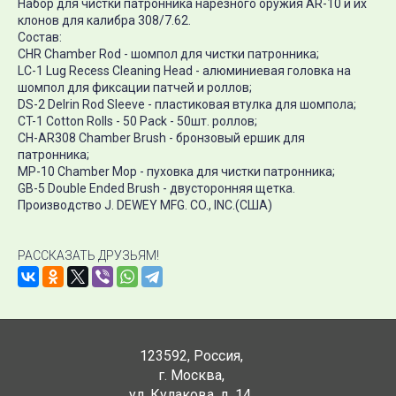
Набор для чистки патронника нарезного оружия
AR-10 и их
клонов для калибра 308/7.62
.
Состав:
CHR Chamber Rod - шомпол для чистки патронника;
LC-1 Lug Recess Cleaning Head - алюминиевая головка на
шомпол для фиксации патчей и роллов;
DS-2 Delrin Rod Sleeve - пластиковая втулка для шомпола;
CT-1 Cotton Rolls - 50 Pack - 50шт. роллов;
CH-AR308 Chamber Brush - бронзовый ершик для
патронника;
MP-10 Chamber Mop - пуховка для чистки патронника;
GB-5 Double Ended Brush - двусторонняя щетка.
Производство J. DEWEY MFG. CO., INC.(США)
РАССКАЗАТЬ ДРУЗЬЯМ!
123592
,
Россия
,
г. Москва
,
ул. Кулакова, д. 14
,