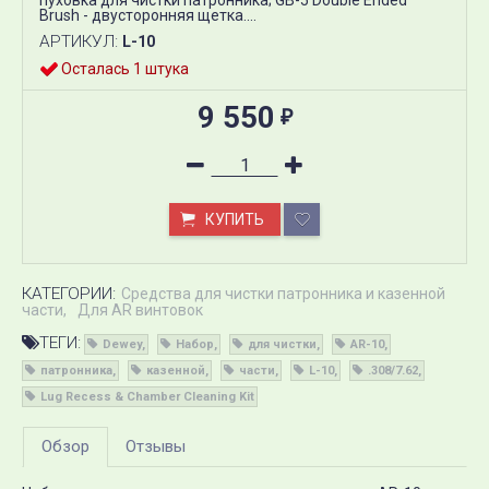
пуховка для чистки патронника; GB-5 Double Ended
Brush - двусторонняя щетка.​...
АРТИКУЛ:
L-10
Осталась 1 штука
9 550
₽
КУПИТЬ
КАТЕГОРИИ:
Средства для чистки патронника и казенной
части
Для AR винтовок
ТЕГИ:
Dewey
Набор
для чистки
AR-10
патронника
казенной
части
L-10
.308/7.62
Lug Recess & Chamber Cleaning Kit
Обзор
Отзывы