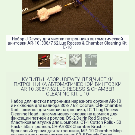
Набор J.Dewey для чистки патронника автоматической
винтовки AR-10 .308/7.62 Lug Recess & Chamber Cleaning Kit,
ви
L-10
КУПИТЬ НАБОР J.DEWEY ДЛЯ ЧИСТКИ
ПАТРОННИКА АВТОМАТИЧЕСКОЙ ВИНТОВКИ
AR-10 .308/7.62 LUG RECESS & CHAMBER
CLEANING KIT, L-10
Набор для чистки патронника нарезного оружия AR-10
и их клонов для калибра 308/7.62. Состав: CHR Chamber
Rod - шомпол для чистки патронника; LC-1 Lug Recess
Cleaning Head - алюминиевая головка на шомпол для
фиксации патчей и роллов; DS-2 Delrin Rod Sleeve -
пластиковая втулка для шомпола; CT-1 Cotton Rolls - 50
Pack - 50шт. роллов; CH-AR308 Chamber Brush -
бронзовый ершик для патронника; MP-10 Chamber Mop -