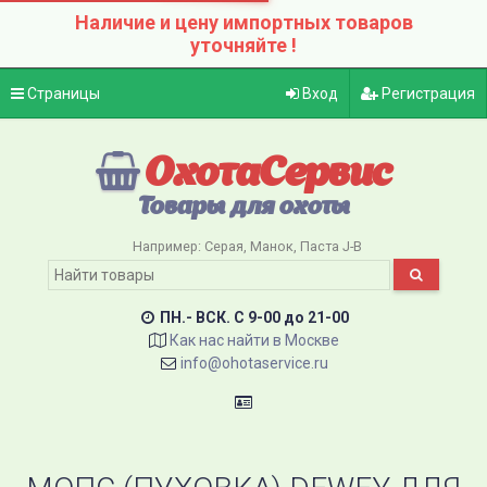
Наличие и цену импортных товаров
уточняйте !
Страницы
Вход
Регистрация
ОхотаСервис
Товары для охоты
Например:
Серая
Манок
Паста J-B
ПН.- ВСК. C 9-00 до 21-00
Как нас найти в Москве
info@ohotaservice.ru