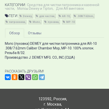
КАТЕГОРИИ:
Средства для чистки патронника и казенной
части
Мопсы Dewey и Tipton
Для AR винтовок
ТЕГИ:
Dewey
для чистки
AR-10
.308/7.62mm
патронника
Мопс
пуховка
MP-10
Обзор
Отзывы
Мопс (пуховка) DEWEY для чистки патронника для AR-10
.308/7.62mm Caliber Chamber Mop, MP-10. 100% хлопок.
Резьба 8/32.
Производство J. DEWEY MFG. CO., INC.(США)
РАССКАЗАТЬ ДРУЗЬЯМ!
123592
,
Россия
,
г. Москва
,