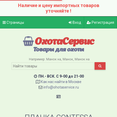
Наличие и цену импортных товаров
уточняйте !
Страницы
Вход
Регистрация
ОхотаСервис
Товары для охоты
Например:
Манок на
Манок
Манок на
ПН.- ВСК. C 9-00 до 21-00
Как нас найти в Москве
info@ohotaservice.ru