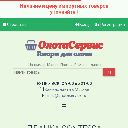
Наличие и цену импортных товаров
уточняйте !
Страницы
Вход
Регистрация
ОхотаСервис
Товары для охоты
Например:
Манок
Паста J-B
Манок-диафр
ПН.- ВСК. C 9-00 до 21-00
Как нас найти в Москве
info@ohotaservice.ru