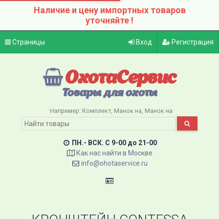
Наличие и цену импортных товаров
уточняйте !
Страницы
Вход
Регистрация
ОхотаСервис
Товары для охоты
Например:
Комплект
Манок на
Манок на
ПН.- ВСК. C 9-00 до 21-00
Как нас найти в Москве
info@ohotaservice.ru