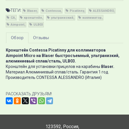
ТЕГИ:
Blaser
Contessa
Picatinny
ALESSANDRO
CA
кронштейн
ультранизкий
коллиматор
Aimpoint
ULB03
Обзор
Отзывы
Кронштейн Contessa Picatinny для коллиматоров
Aimpoint Micro на Blaser быстросъемный, ультранизкий
,
алюминиевый сплав/сталь, ULB03.
Кронштейн для установки прицелов на карабины
Blaser.
Материал Алюминиевый сплав/сталь. Гарантия 1 год.
Производитель CONTESSA ALESSANDRO (Италия)
РАССКАЗАТЬ ДРУЗЬЯМ!
123592
,
Россия
,