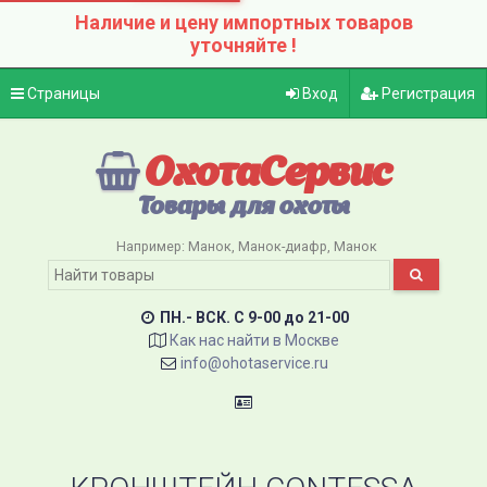
Наличие и цену импортных товаров
уточняйте !
Страницы
Вход
Регистрация
ОхотаСервис
Товары для охоты
Например:
Манок
Манок-диафр
Манок
ПН.- ВСК. C 9-00 до 21-00
Как нас найти в Москве
info@ohotaservice.ru