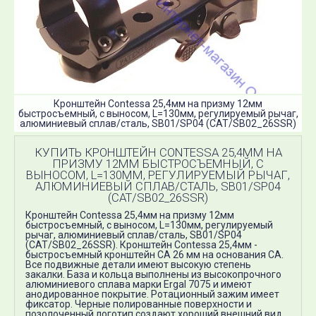
Кронштейн Contessa 25,4мм на призму 12мм
быстросъемный, с выносом, L=130мм, регулируемый рычаг,
алюминиевый сплав/сталь, SB01/SP04 (CAT/SB02_26SSR)
КУПИТЬ КРОНШТЕЙН CONTESSA 25,4ММ НА
ПРИЗМУ 12ММ БЫСТРОСЪЕМНЫЙ, С
ВЫНОСОМ, L=130ММ, РЕГУЛИРУЕМЫЙ РЫЧАГ,
АЛЮМИНИЕВЫЙ СПЛАВ/СТАЛЬ, SB01/SP04
(CAT/SB02_26SSR)
Кронштейн Contessa 25,4мм на призму 12мм
быстросъемный, с выносом, L=130мм, регулируемый
рычаг, алюминиевый сплав/сталь, SB01/SP04
(CAT/SB02_26SSR)​. Кронштейн Contessa 25,4мм -
быстросъемный кронштейн СА 26 мм на основания СА.
Все подвижные детали имеют высокую степень
закалки. База и кольца выполнены из высокопрочного
алюминиевого сплава марки Ergal 7075 и имеют
анодированное покрытие. Ротационный зажим имеет
фиксатор. Черные полированные поверхности и
позолоченный логотип создают хороший внешний вид...