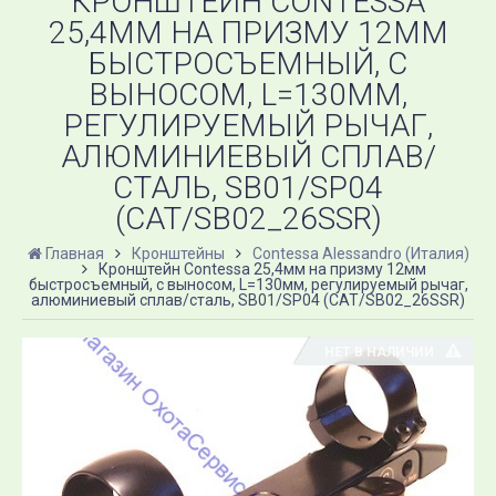
КРОНШТЕЙН CONTESSA
25,4ММ НА ПРИЗМУ 12ММ
БЫСТРОСЪЕМНЫЙ, С
ВЫНОСОМ, L=130ММ,
РЕГУЛИРУЕМЫЙ РЫЧАГ,
АЛЮМИНИЕВЫЙ СПЛАВ/
СТАЛЬ, SB01/SP04
(CAT/SB02_26SSR)
Главная
Кронштейны
Contessa Alessandro (Италия)
Кронштейн Contessa 25,4мм на призму 12мм
быстросъемный, с выносом, L=130мм, регулируемый рычаг,
алюминиевый сплав/сталь, SB01/SP04 (CAT/SB02_26SSR)
НЕТ В НАЛИЧИИ