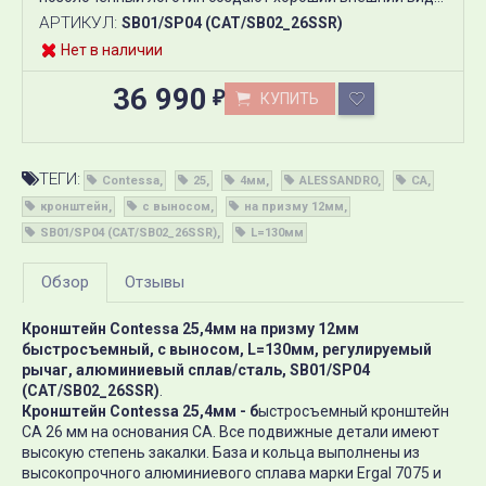
АРТИКУЛ:
SB01/SP04 (CAT/SB02_26SSR)
Нет в наличии
36 990
КУПИТЬ
₽
ТЕГИ:
Contessa
25
4мм
ALESSANDRO
CA
кронштейн
с выносом
на призму 12мм
SB01/SP04 (CAT/SB02_26SSR)
L=130мм
Обзор
Отзывы
Кронштейн Contessa 25,4мм на призму 12мм
быстросъемный, с выносом, L=130мм, регулируемый
рычаг, алюминиевый сплав/сталь, SB01/SP04
(CAT/SB02_26SSR)
.
Кронштейн Contessa 25,4мм - б
ыстросъемный кронштейн
СА 26 мм на основания СА. Все подвижные детали имеют
высокую степень закалки. База и кольца выполнены из
высокопрочного алюминиевого сплава марки Ergal 7075 и