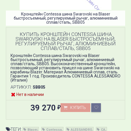
Кронштейн Contessa шина Swarovski на Blaser
быстросъемный, регулируемый рычаг, алюминиевый
сплав/сталь, SBB05
КУПИТЬ КРОНШТЕЙН CONTESSA ШИНА
SWAROVSKI НА BLASER БЫСТРОСЪЕМНЫЙ,
РЕГУЛИРУЕМЫЙ РЫЧАГ, АЛЮМИНИЕВЫЙ
СПЛАВ/СТАЛЬ, SBB05
Кронштейн Contessa шина Swarovski на Blaser
быстросъемный, регулируемый рычаг, алюминиевый
сплав/сталь​, SBB05​. Высококачественный кронштейн,
позволяющий установить прицел на шине Swarowski на
карабины Blazer. Материал Алюминиевый сплав, сталь.
Гарантия 1 год. Производитель CONTESSA ALESSANDRO
(Италия)
АРТИКУЛ:
SBB05
Нет в наличии
39 270
КУПИТЬ
₽
ТЕГИ:
Blaser
Contessa
ALESSANDRO
CA