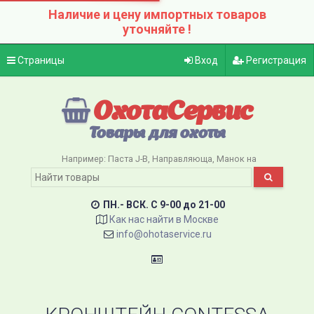
Наличие и цену импортных товаров
уточняйте !
Страницы
Вход
Регистрация
ОхотаСервис
Товары для охоты
Например:
Паста J-B
Направляюща
Манок на
ПН.- ВСК. C 9-00 до 21-00
Как нас найти в Москве
info@ohotaservice.ru