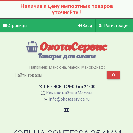
Наличие и цену импортных товаров
уточняйте !
Страницы
Вход
Регистрация
ОхотаСервис
Товары для охоты
Например:
Манок на
Манок
Манок-диафр
ПН.- ВСК. C 9-00 до 21-00
Как нас найти в Москве
info@ohotaservice.ru