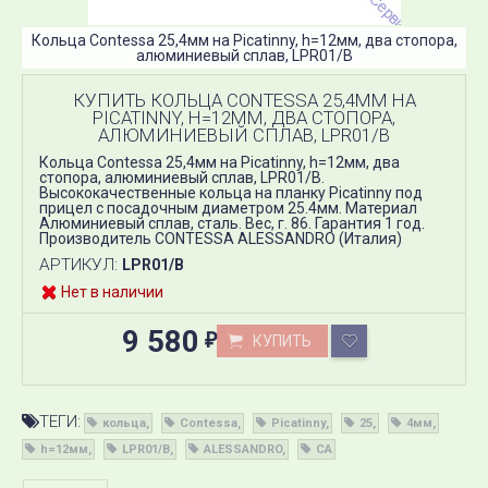
Кольца Contessa 25,4мм на Picatinny, h=12мм, два стопора,
алюминиевый сплав, LPR01/B
КУПИТЬ КОЛЬЦА CONTESSA 25,4ММ НА
PICATINNY, H=12ММ, ДВА СТОПОРА,
АЛЮМИНИЕВЫЙ СПЛАВ, LPR01/B
Кольца Contessa 25,4мм на Picatinny, h=12мм, два
стопора, алюминиевый сплав, LPR01/B.
Высококачественные кольца на планку Picatinny под
прицел с посадочным диаметром 25.4мм. Материал
Алюминиевый сплав, сталь. Вес, г. 86. Гарантия 1 год.
Производитель CONTESSA ALESSANDRO (Италия)
АРТИКУЛ:
LPR01/B
Нет в наличии
9 580
КУПИТЬ
₽
ТЕГИ:
кольца
Contessa
Picatinny
25
4мм
h=12мм
LPR01/B
ALESSANDRO
CA