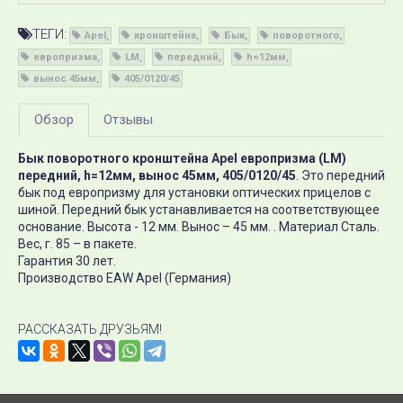
ТЕГИ:
Apel
кронштейна
Бык
поворотного
европризма
LM
передний
h=12мм
вынос 45мм
405/0120/45
Обзор
Отзывы
Бык поворотного кронштейна Apel европризма (LM)
передний, h=12мм, вынос 45мм, 405/0120/45
. Это передний
бык под европризму для установки оптических прицелов с
шиной. Передний бык устанавливается на соответствующее
основание. Высота - 12 мм. Вынос – 45 мм. . Материал Сталь.
Вес, г. 85 – в пакете.
Гарантия 30 лет.
Производство EAW Apel (Германия)
РАССКАЗАТЬ ДРУЗЬЯМ!