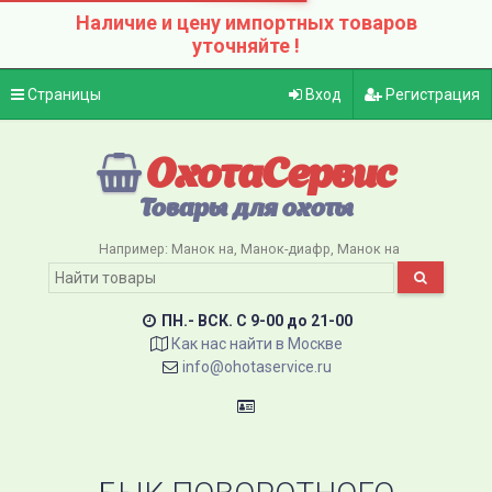
Наличие и цену импортных товаров
уточняйте !
Страницы
Вход
Регистрация
ОхотаСервис
Товары для охоты
Например:
Манок на
Манок-диафр
Манок на
ПН.- ВСК. C 9-00 до 21-00
Как нас найти в Москве
info@ohotaservice.ru