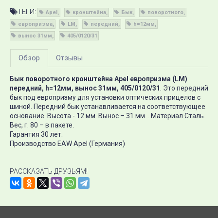
ТЕГИ:
Apel
кронштейна
Бык
поворотного
европризма
LM
передний
h=12мм
вынос 31мм
405/0120/31
Обзор
Отзывы
Бык поворотного кронштейна Apel европризма (LM)
передний, h=12мм, вынос 31мм, 405/0120/31
. Это передний
бык под европризму для установки оптических прицелов с
шиной. Передний бык устанавливается на соответствующее
основание. Высота - 12 мм. Вынос – 31 мм. . Материал Сталь.
Вес, г. 80 – в пакете.
Гарантия 30 лет.
Производство EAW Apel (Германия)
РАССКАЗАТЬ ДРУЗЬЯМ!