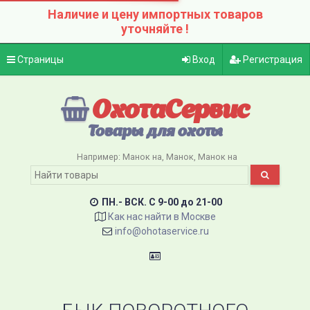
Наличие и цену импортных товаров
уточняйте !
Страницы
Вход
Регистрация
ОхотаСервис
Товары для охоты
Например:
Манок на
Манок
Манок на
ПН.- ВСК. C 9-00 до 21-00
Как нас найти в Москве
info@ohotaservice.ru