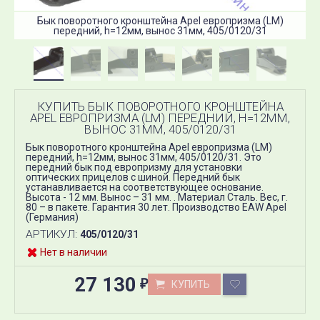
Бык поворотного кронштейна Apel европризма (LM)
передний, h=12мм, вынос 31мм, 405/0120/31
КУПИТЬ БЫК ПОВОРОТНОГО КРОНШТЕЙНА
APEL ЕВРОПРИЗМА (LM) ПЕРЕДНИЙ, H=12ММ,
ВЫНОС 31ММ, 405/0120/31
Бык поворотного кронштейна Apel европризма (LM)
передний, h=12мм, вынос 31мм, 405/0120/31. Это
передний бык под европризму для установки
оптических прицелов с шиной. Передний бык
устанавливается на соответствующее основание.
Высота - 12 мм. Вынос – 31 мм. . Материал Сталь. Вес, г.
80 – в пакете. Гарантия 30 лет. Производство EAW Apel
(Германия)
АРТИКУЛ:
405/0120/31
Нет в наличии
27 130
КУПИТЬ
₽