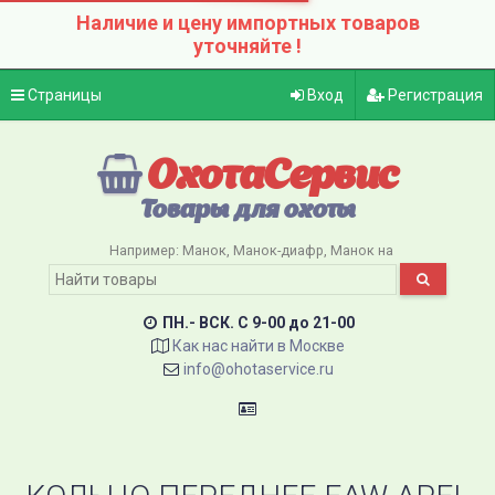
Наличие и цену импортных товаров
уточняйте !
Страницы
Вход
Регистрация
ОхотаСервис
Товары для охоты
Например:
Манок
Манок-диафр
Манок на
ПН.- ВСК. C 9-00 до 21-00
Как нас найти в Москве
info@ohotaservice.ru