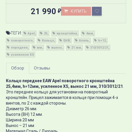
21 990
КУПИТЬ
₽
ТЕГИ:
Apel
25
кронштейна
4мм
поворотного
Кольцо
EAW
Апель
h=12
переднее
мм
вынос
21 мм
310/3012/21
усиленное XS
Обзор
Отзывы
Кольцо переднее EAW Apel поворотного кронштейна
25,4мм, h=12мм, усиленное XS, вынос 21 мм, 310/3012/21
.
Это переднее кольцо для установки на поворотный
кронштейн. Прицел зажимается в кольце при помощи 4-х
винтов, по 2 с каждой стороны.
Диаметр 26 мм.
Высота (ВН) 12 мм.
Ширина 20 мм
Вынос – 21 мм
Материал Сталь / Дюраль