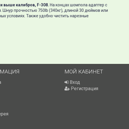
 и выше калибров, F-308.
На концах шомпола адаптер с
. Шнур прочностью 750lb (340кг), длиной 30 дюймов или
ых условиях. Также удобно чистить нарезные
МАЦИЯ
МОЙ КАБИНЕТ
а
Вход
Регистрация
ерея