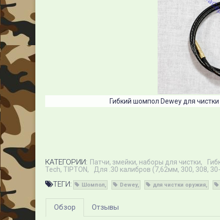
Гибкий шомпол Dewey для чистки о
КАТЕГОРИИ:
Патчи, змейки, наборы для чистки
Гиб
Tech, TIPTON
Для .30 калибров (7,62мм, 300, 308, 30
ТЕГИ:
Шомпол
Dewey
для чистки оружия
Обзор
Отзывы