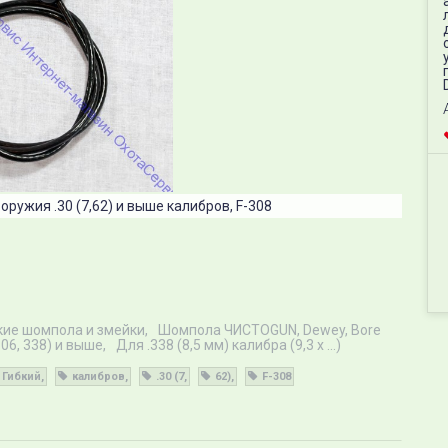
ружия .30 (7,62) и выше калибров, F-308
кие шомпола и змейки
Шомпола ЧИСТОGUN, Dewey, Bore
-06, 338) и выше
Для .338 (8,5 мм) калибра (9,3 х ...)
Гибкий
калибров
.30 (7
62)
F-308