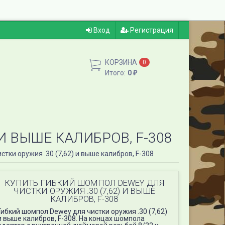
Вход
Регистрация
КОРЗИНА
0
Итого:
0
₽
И ВЫШЕ КАЛИБРОВ, F-308
тки оружия .30 (7,62) и выше калибров, F-308
КУПИТЬ ГИБКИЙ ШОМПОЛ DEWEY ДЛЯ
ЧИСТКИ ОРУЖИЯ .30 (7,62) И ВЫШЕ
КАЛИБРОВ, F-308
Гибкий шомпол Dewey для чистки оружия .30 (7,62)
и выше калибров, F-308. На концах шомпола