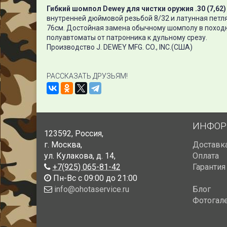
Гибкий шомпол Dewey для чистки оружия .30 (7,62)
внутренней дюймовой резьбой 8/32 и латунная петля
76см. Достойная замена обычному шомполу в походн
полуавтоматы от патронника к дульному срезу.
Производство J. DEWEY MFG. CO., INC.(США)
РАССКАЗАТЬ ДРУЗЬЯМ!
ИНФОР
123592
,
Россия
,
г. Москва
,
Доставк
ул. Кулакова, д. 14
,
Оплата
+7(925) 065-81-42
Гарантия
Пн-Вс с 09:00 до 21:00
info@ohotaservice.ru
Блог
Фотогал