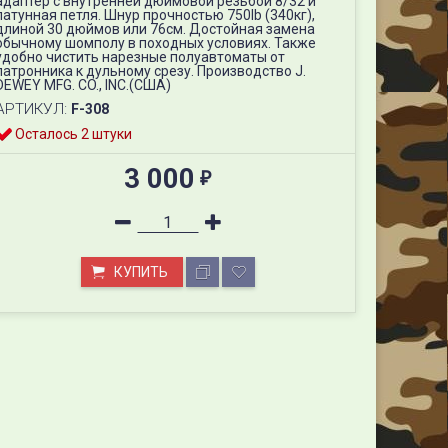
адаптер с внутренней дюймовой резьбой 8/32 и
латунная петля. Шнур прочностью 750lb (340кг),
длиной 30 дюймов или 76см. Достойная замена
обычному шомполу в походных условиях. Также
удобно чистить нарезные полуавтоматы от
патронника к дульному срезу. Производство J.
DEWEY MFG. CO., INC.(США)
АРТИКУЛ:
F-308
Осталось 2 штуки
3 000
₽
КУПИТЬ