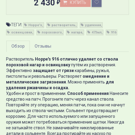
2 430
КУПИТЬ
₽
ТЕГИ:
Hoppe's
растворитель
удаления
освинцовки
порохового
нагара
473мл
916
Обзор
Отзывы
Растворитель
Hoppe's 916
отлично удаляет со ствола
пороховой нагар и освинцовку
путём их растворения.
Эффективно
защищает от грязи
карабины, ружья,
пистолеты и револьверы. Растворяет
омеднение и
металлические загрязнения
. Можно применять
для
удаления ржавчины и осадка
.
Удобен и прост в применении.
Способ применения
Нанесите
средство на патч. Прогоните патч через канал ствола.
Повторяйте эту операцию, меняя патчи, пока они не начнут
выходить из ствола чистыми. Сольвент предотвращает
коррозию. Для часто используемого или запущенного
оружия может потребоваться применение щетки. Никогда
не затыкайте ствол. Не замачивайте никелированные
детали в сольвенте. Всегда протирайте их насухо по