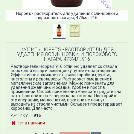
Hoppe's - растворитель для удаления освинцовки и
порохового нагара, 473мл, 916
КУПИТЬ HOPPE'S - РАСТВОРИТЕЛЬ ДЛЯ
УДАЛЕНИЯ ОСВИНЦОВКИ И ПОРОХОВОГО
НАГАРА, 473МЛ, 916
Растворитель Hoppe's ​916 отлично удаляет со ствола
пороховой нагар и освинцовку путём их растворения.
Эффективно защищает от грязи карабины, ружья,
пистолеты и револьверы. Растворяет омеднение и
металлические загрязнения. Можно применять для
удаления ржавчины и осадка. Удобен и прост в
применении. Способ применения Нанесите средство на
патч. Прогоните патч через канал ствола. Повторяйте
эту операцию, меняя патчи, пока они не начнут
выходить из ствола чистыми. Сольвент предотвращает
коррозию. Для часто...
АРТИКУЛ:
916
Нет в наличии