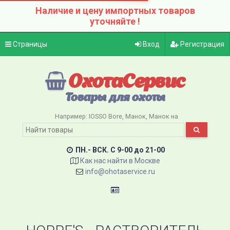
Наличие и цену импортных товаров
уточняйте !
Страницы
Вход
Регистрация
ОхотаСервис
Товары для охоты
Например:
IOSSO Bore
Манок
Манок на
ПН.- ВСК. C 9-00 до 21-00
Как нас найти в Москве
info@ohotaservice.ru