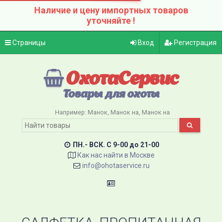
Наличие и цену импортных товаров
уточняйте !
Страницы
Вход
Регистрация
ОхотаСервис
Товары для охоты
Например:
Манок
Манок на
Манок на
ПН.- ВСК. C 9-00 до 21-00
Как нас найти в Москве
info@ohotaservice.ru