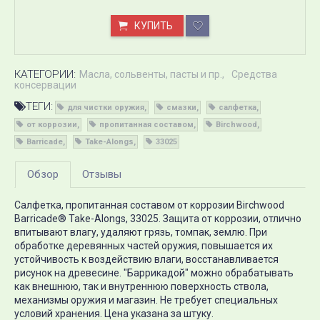
КУПИТЬ
КАТЕГОРИИ:
Масла, сольвенты, пасты и пр.
Средства
консервации
ТЕГИ:
для чистки оружия
смазки
салфетка
от коррозии
пропитанная составом
Birchwood
Barricade
Take-Alongs
33025
Обзор
Отзывы
Салфетка, пропитанная составом от коррозии Birchwood
Barricade® Take-Alongs, 33025. Защита от коррозии, отлично
впитывают влагу, удаляют грязь, томпак, землю. При
обработке деревянных частей оружия, повышается их
устойчивость к воздействию влаги, восстанавливается
рисунок на древесине. "Баррикадой" можно обрабатывать
как внешнюю, так и внутреннюю поверхность ствола,
механизмы оружия и магазин. Не требует специальных
условий хранения. Цена указана за штуку.