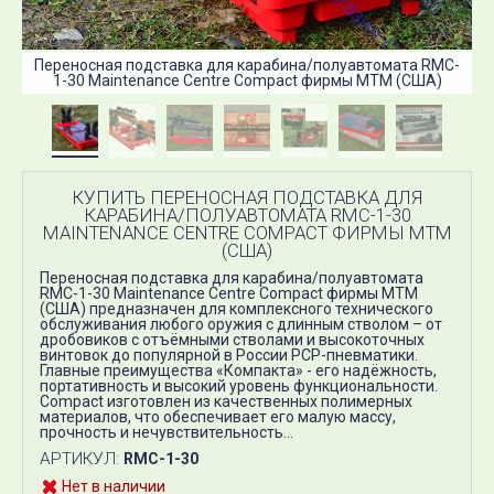
П
Переносная подставка для карабина/полуавтомата RMC-
1-30 Maintenance Centre Compact фирмы MTM (США)
КУПИТЬ ПЕРЕНОСНАЯ ПОДСТАВКА ДЛЯ
КАРАБИНА/ПОЛУАВТОМАТА RMC-1-30
MAINTENANCE CENTRE COMPACT ФИРМЫ MTM
(США)
Переносная подставка для карабина/полуавтомата
RMC-1-30 Maintenance Centre Compact фирмы MTM
(США) предназначен для комплексного технического
обслуживания любого оружия с длинным стволом – от
дробовиков с отъёмными стволами и высокоточных
винтовок до популярной в России PCP-пневматики.
Главные преимущества «Компакта» - его надёжность,
портативность и высокий уровень функциональности.
Compact изготовлен из качественных полимерных
материалов, что обеспечивает его малую массу,
прочность и нечувствительность...
АРТИКУЛ:
RMC-1-30
Нет в наличии