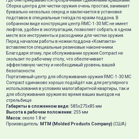
где они прикрываются прозрачными сдвижными крышками.
Сборка центра для чистки оружия очень простая, занимает
буквально несколько секунд и заключается в установке
подставок в специальные гнёзда по краям поддона. В
собранном виде конструкция центр RMC-1-30 MC не имеет
люфтов, удобен в эксплуатации, позволяет собрать в одном
месте все инструменты и расходники для чистки оружия.
Перед началом работы в ножки поддона «Компакта»
вставляются специальные резиновые наконечники.
Благодаря этому, при обслуживании оружия Compact не
скользит по рабочему столу, что обеспечивает
эффективную чистку и необходимый уровень вашей
безопасности.
Портативный центр для обслуживания оружия RMC-1-30 MC
Compact одинаково хорошо подойдёт как для регулярного
использования в условиях малогабаритной квартиры, так и
для обслуживания оружия во время ваших выездов на
стрельбище.
Габариты в сложенном виде:
585х275х85 мм
Высота в рабочем положении:
255 мм
Масса:
около 1.8 кг
Производитель:
MTM (Molded Products Company)
(США)