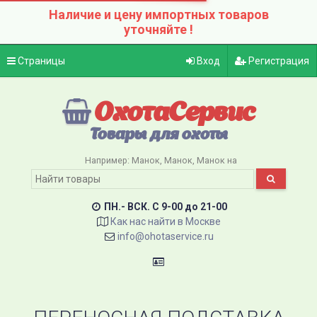
Наличие и цену импортных товаров
уточняйте !
Страницы
Вход
Регистрация
ОхотаСервис
Товары для охоты
Например:
Манок
Манок
Манок на
ПН.- ВСК. C 9-00 до 21-00
Как нас найти в Москве
info@ohotaservice.ru