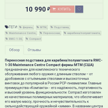
10 990
КУПИТЬ
₽
ТЕГИ:
фирмы
MTM
Подставка
Maintenance Centre
Переносная
карабина/полуавтомата
RMC-1-30
Compact
Обзор
Отзывы
Переносная подставка для карабина/полуавтомата RMC-
1-30 Maintenance Centre Compact фирмы MTM (США)
предназначен для комплексного технического
обслуживания любого оружия с длинным стволом – от
дробовиков с отъёмными стволами и высокоточных
винтовок до популярной в России PCP-пневматики. Главные
преимущества «Компакта» - его надёжность, портативность
и высокий уровень функциональности. Compact изготовлен
из качественных полимерных материалов, что обеспечивает
его малую массу, прочность и нечувствительность к
сильнодействующей оружейной «химии». В названии центра