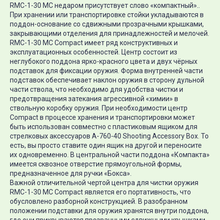
RMC-1-30 MC недаром присутствует слово «компактный»..
При хранении или транспортировке стойки укладываются в
поддон-основание со сдвижными прозрачными крышками,
закрывающими отделения для принадлежностей и мелочей.
RMC-1-30 MC Compact имеет ряд конструктивных и
эксплуатационных особенностей. Центр состоит из
неглубокого поддона ярко-красного цвета и двух чёрных
подставок для фиксации оружия. Форма внутренней части
подставок обеспечивает наклон оружия в сторону дульной
части ствола, что необходимо для удобства чистки и
предотвращения затекания агрессивной «химии» в
ствольную коробку оружия. При необходимости центр
Compact в процессе хранения и транспортировки может
быть использован совместно с пластиковым ящиком для
стрелковых аксессуаров A-760-40 Shooting Accessory Box. То
есть, вы просто ставите один ящик на другой и переносите
их одновременно. В центральной части поддона «Компакта»
имеется сквозное отверстие прямоугольной формы,
предназначенное для ручки «Бокса».
Важной отличительной чертой центра для чистки оружия
RMC-1-30 MC Compact является его портативность, что
обусловлено разборной конструкцией. В разобранном
положении подставки для оружия хранятся внутри поддона,